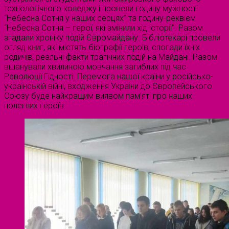
технологічного коледжу і провели годину мужності
“Небесна Сотня у наших серцях” та годину-реквієм
“Небесна Сотня – герої, які змінили хід історії”. Разом
згадали хроніку подій Євромайдану. Бібліотекарі провели
огляд книг, які містять біографії героїв, спогади їхніх
родичів, реальні факти трагічних подій на Майдані. Разом
вшанували хвилиною мовчання загиблих під час
Революції Гідності. Перемога нашої країни у російсько-
українській війні, входження України до Європейського
Союзу буде найкращим виявом пам’яті про наших
полеглих героїв.