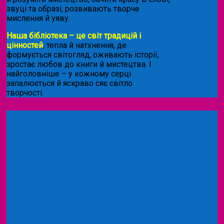
звуці та образі, розвивають творче
мислення й уяву.
Наша бібліотека – це світ традицій і
цінностей
, тепла й натхнення, де
формується світогляд, оживають історії,
зростає любов до книги й мистецтва. І
найголовніше – у кожному серці
запалюється й яскраво сяє світло
творчості.