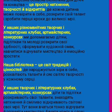
та юнацтва –
це простір натхнення,
творчості й відкриттів
, де кожна дитина
може повірити в себе, розкрити свій талант
і зробити перші кроки до великої мрії.
У наших різноманітних творчих і
літературних клубах, артмайстернях,
конкурсах
ми допомагаємо дітям,
підліткам та молоді розкрити свої
здібності, сформувати художній смак,
навчитися відчувати мистецтво й емоційно
зростати.
Наша бібліотека – це світ традицій і
цінностей
, де народжується віра в себе,
розквітають таланти й сяє світло творчості
у кожному серці.
У наших творчих і літературних клубах,
артмайстернях, конкурсах
діти та підлітки
розкривають свої таланти, знаходять
натхнення й сміливо відкривають світові
свої мрії. Тут вони вчаться тонко відчувати
й розуміти мистецтво, бачити красу в слові,