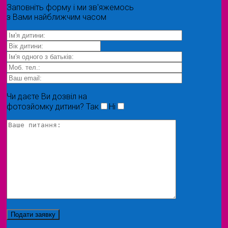
Заповніть форму і ми зв'яжемось
з Вами найближчим часом
Чи даєте Ви дозвіл на
фотозйомку дитини?
Так
Ні