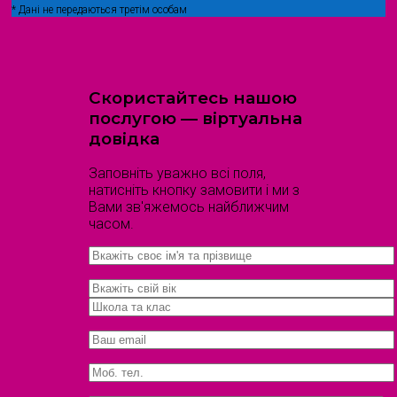
* Дані не передаються третім особам
Скористайтесь нашою
послугою — віртуальна
довідка
Заповніть уважно всі поля,
натисніть кнопку замовити і ми з
Вами зв'яжемось найближчим
часом.