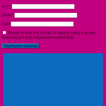
Ім'я
*
Email
*
Сайт
Зберегти моє ім'я, e-mail, та адресу сайту в цьому
браузері для моїх подальших коментарів.