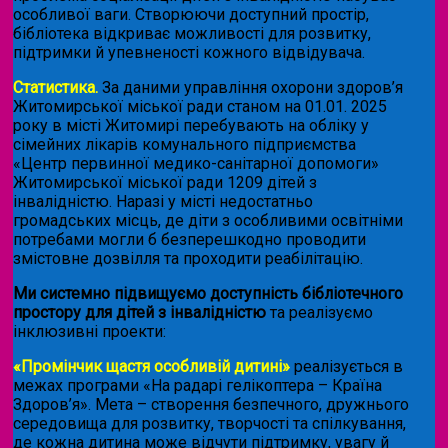
особливої ваги. Створюючи доступний простір,
бібліотека відкриває можливості для розвитку,
підтримки й упевненості кожного відвідувача.
Статистика.
За даними управління охорони здоров’я
Житомирської міської ради станом на 01.01. 2025
року в місті Житомирі перебувають на обліку у
сімейних лікарів комунального підприємства
«Центр первинної медико-санітарної допомоги»
Житомирської міської ради 1209 дітей з
інвалідністю. Наразі у місті недостатньо
громадських місць, де діти з особливими освітніми
потребами могли б безперешкодно проводити
змістовне дозвілля та проходити реабілітацію.
Ми системно підвищуємо доступність бібліотечного
простору для дітей з інвалідністю
та реалізуємо
інклюзивні проекти:
«Промінчик щастя особливій дитині»
реалізується в
межах програми «На радарі гелікоптера – Країна
Здоров’я». Мета – створення безпечного, дружнього
середовища для розвитку, творчості та спілкування,
де кожна дитина може відчути підтримку, увагу й