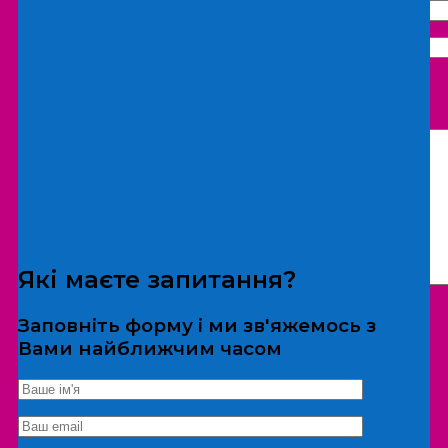
Що бажаєте замовити:
Екскурсія
Локація
Які маєте запитання?
Заповніть форму і ми зв'яжемось з
Вами найближчим часом
*Дані не передаються третім особам
Екскурсія/локація