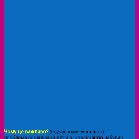
Чому це важливо?
У сучасному суспільстві
проблема соціалізації дітей з інвалідністю набуває