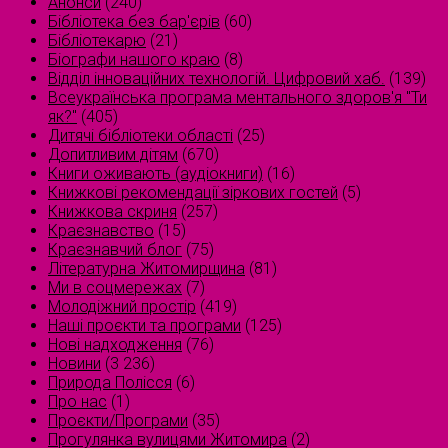
Анонси
(240)
Бібліотека без бар'єрів
(60)
Бібліотекарю
(21)
Біографи нашого краю
(8)
Відділ інноваційних технологій. Цифровий хаб.
(139)
Всеукраїнська програма ментального здоров'я "Ти
як?"
(405)
Дитячі бібліотеки області
(25)
Допитливим дітям
(670)
Книги оживають (аудіокниги)
(16)
Книжкові рекомендації зіркових гостей
(5)
Книжкова скриня
(257)
Краєзнавство
(15)
Краєзнавчий блог
(75)
Літературна Житомирщина
(81)
Ми в соцмережах
(7)
Молодіжний простір
(419)
Наші проєкти та програми
(125)
Нові надходження
(76)
Новини
(3 236)
Природа Полісся
(6)
Про нас
(1)
Проєкти/Програми
(35)
Прогулянка вулицями Житомира
(2)