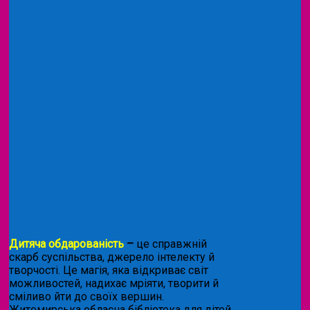
Дитяча обдарованість
–
це справжній
скарб суспільства, джерело інтелекту й
творчості. Це магія, яка відкриває світ
можливостей, надихає мріяти, творити й
сміливо йти до своїх вершин.
Житомирська обласна бібліотека для дітей