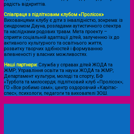
радість відкриттів.
Співпраця з підлітковим клубом «Пролісок»
.
Вихованцями клубу є діти з інвалідністю, зокрема: із
синдромом Дауна, розладами аутистичного спектра
та наслідками родових травм. Мета проекту –
сприяти соціальній адаптації дітей, залученню їх до
активного культурного та освітнього життя,
розвитку творчих здібностей і формуванню
впевненості у власних можливостях.
Наші партнери:
Служба у справах дітей ЖОДА та
ЖМР; Управління освіти та науки ЖОДА та ЖМР;
Департамент культури, молоді та спорту; БФ
«Турбота та милосердя; підлітковий клуб «Пролісок»;
ГО «Все робимо самі»; центр оздоровчий «Карітас-
спес»;
психологи, педагоги та вихователі ЗОШ.