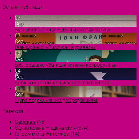
Останні публікації
07
Сер
Від щирого серця — до книжкових полиць!
07
Сер
Іван Франко. «Лисичка і журавель»
06
Сер
Бібліорелакс «Затишні читання кольору літа»
04
Сер
Крок за кроком до цифрової впевненості
01
Сер
Щира подяка нашим добродійникам!
Категорії
Євроквіз
(15)
Єдина країна — єдина сім’я
(574)
Історія міста Житомира
(14)