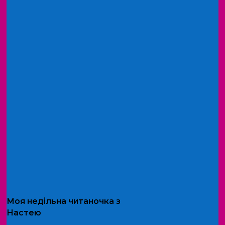
Моя
недільна читаночка
з
Настею