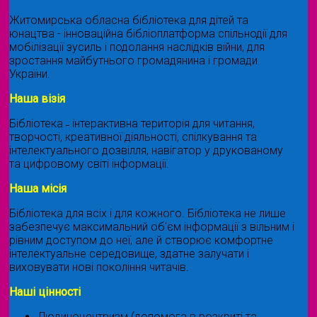
Житомирська обласна бібліотека для дітей та
юнацтва - інноваційна бібліоплатформа спільнодії для
мобілізації зусиль і подолання наслідків війни, для
зростання майбутнього громадянина і громади
України.
Наша візія
Бібліотека ˗ інтерактивна територія для читання,
творчості, креативної діяльності, спілкування та
інтелектуального дозвілля, навігатор у друкованому
та цифровому світі інформації.
Наша місія
Бібліотека для всіх і для кожного. Бібліотека не лише
забезпечує максимальний об'єм інформації з вільним і
рівним доступом до неї, але й створює комфортне
інтелектуальне середовище, здатне залучати і
виховувати нові покоління читачів.
Наші цінності
Людиноцентризм (допомога в розкриті та