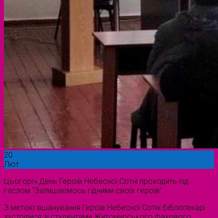
20
Лют
Цьогоріч День Героїв Небесної Сотні проходить під
гаслом “Залишаємось гідними своїх героїв”.
З метою вшанування Героїв Небесної Сотні бібліотекарі
зустрілися зі студентами Житомирського фахового