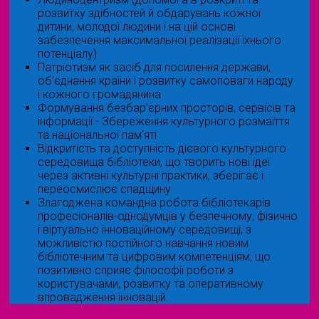
розвитку здібностей й обдарувань кожної
дитини, молодої людини і на цій основі
забезпечення максимальної реалізації їхнього
потенціалу)
Патріотизм як засіб для посилення держави,
об'єднання країни і розвитку самоповаги народу
і кожного громадянина
Формування безбар’єрних просторів, сервісів та
інформації - Збереження культурного розмаїття
та національної пам’яті
Відкритість та доступність дієвого культурного
середовища бібліотеки, що творить нові ідеї
через активні культурні практики, зберігає і
переосмислює спадщину
Злагоджена командна робота бібліотекарів
професіоналів-однодумців у безпечному, фізично
і віртуально інноваційному середовищі, з
можливістю постійного навчання новим
бібліотечним та цифровим компетенціям, що
позитивно сприяє філософії роботи з
користувачами, розвитку та оперативному
впровадження інновацій.