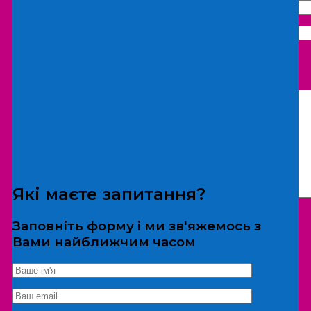
Що бажаєте замовити:
Екскурсія
Локація
Які маєте запитання?
Заповніть форму і ми зв'яжемось з
Вами найближчим часом
*Дані не передаються третім особам
Екскурсія/локація