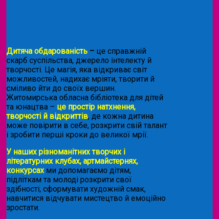
Дитяча обдарованість
–
це справжній
скарб суспільства, джерело інтелекту й
творчості. Це магія, яка відкриває світ
можливостей, надихає мріяти, творити й
сміливо йти до своїх вершин.
Житомирська обласна бібліотека для дітей
та юнацтва –
це простір натхнення,
творчості й відкриттів
, де кожна дитина
може повірити в себе, розкрити свій талант
і зробити перші кроки до великої мрії.
У наших різноманітних творчих і
літературних клубах, артмайстернях,
конкурсах
ми допомагаємо дітям,
підліткам та молоді розкрити свої
здібності, сформувати художній смак,
навчитися відчувати мистецтво й емоційно
зростати.