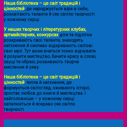
Наша бібліотека – це світ традицій і
цінностей
, де народжується віра в себе,
розквітають таланти й сяє світло творчості
у кожному серці.
У наших творчих і літературних клубах,
артмайстернях, конкурсах
діти та підлітки
розкривають свої таланти, знаходять
натхнення й сміливо відкривають світові
свої мрії. Тут вони вчаться тонко відчувати
й розуміти мистецтво, бачити красу в слові,
звуці та образі, розвивають творче
мислення й уяву.
Наша бібліотека – це світ традицій і
цінностей
, тепла й натхнення, де
формується світогляд, оживають історії,
зростає любов до книги й мистецтва. І
найголовніше – у кожному серці
запалюється й яскраво сяє світло
творчості.