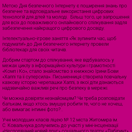
Метою Дня безпечного Інтернету є поширення знань про
безпечне та відповідальне використання цифрових
технологій для дітей та молоді. Більш того, це запрошення
для всіх до поважливого онлайнового спілкування задля
забезпечення найкращого цифрового досвіду.
Інтелектуально-ігрове заняття «Як зупинити час, щоб
подумати!» до Дня безпечного інтернету провели
бібліотекарі для своїх читачів.
Добрим стартом до спілкування, яке відбувалось у
межах циклу з інформаційної культури і грамотності
«Комп і Ко», стало знайомство з книжкою Ірини Бови
«Хаппі та її суперсила». Письменниця створила повчальну
казкову історію черепашки Хаппі, з якої діти дізнаються
надзвичайно важливі речі про безпеку в мережі.
Чи можна довіряти незнайомцям? Чи треба розповідати
батькам, якщо хтось змушує робити те, чого не хочеш,
або вимагає інтимні фото?..
Учні молодших класів ліцею № 12 міста Житомира ім.
С. Ковальчука долучились до участі у міні-інсценізації
«Несподіваний новий друг» соціального театру «Лабіринт».