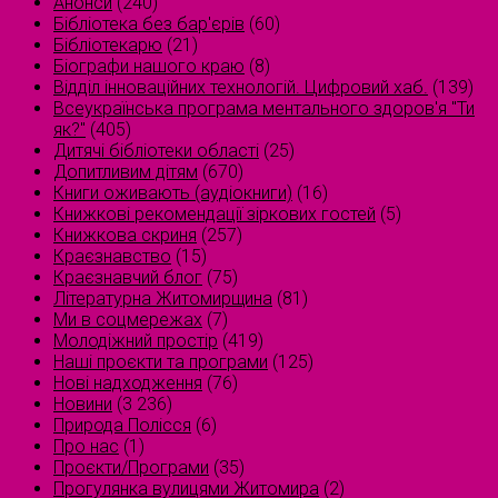
Анонси
(240)
Бібліотека без бар'єрів
(60)
Бібліотекарю
(21)
Біографи нашого краю
(8)
Відділ інноваційних технологій. Цифровий хаб.
(139)
Всеукраїнська програма ментального здоров'я "Ти
як?"
(405)
Дитячі бібліотеки області
(25)
Допитливим дітям
(670)
Книги оживають (аудіокниги)
(16)
Книжкові рекомендації зіркових гостей
(5)
Книжкова скриня
(257)
Краєзнавство
(15)
Краєзнавчий блог
(75)
Літературна Житомирщина
(81)
Ми в соцмережах
(7)
Молодіжний простір
(419)
Наші проєкти та програми
(125)
Нові надходження
(76)
Новини
(3 236)
Природа Полісся
(6)
Про нас
(1)
Проєкти/Програми
(35)
Прогулянка вулицями Житомира
(2)