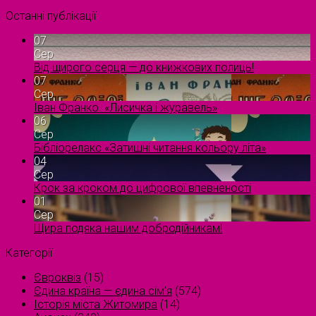
Останні публікації
07
Сер
Від щирого серця — до книжкових полиць!
07
Сер
Іван Франко. «Лисичка і журавель»
06
Сер
Бібліорелакс «Затишні читання кольору літа»
04
Сер
Крок за кроком до цифрової впевненості
01
Сер
Щира подяка нашим добродійникам!
Категорії
Євроквіз
(15)
Єдина країна — єдина сім’я
(574)
Історія міста Житомира
(14)