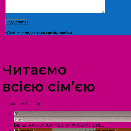
*Дані не передаються третім особам
ПРОСТІР ДОЗВІЛЛЯ ДІТЕЙ ТА ДОРОСЛИХ
Читаємо
всією сім’єю
Останні публікації
07
Сер
Від щирого серця — до книжкових полиць!
07