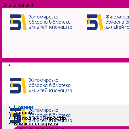
Skip to content
Новини
Анонси
Молодіжний простір
Книжкова скриня