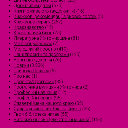
Дитячі бібліотеки області
(25)
Допитливим дітям
(670)
Книги оживають (аудіокниги)
(16)
Книжкові рекомендації зіркових гостей
(5)
Книжкова скриня
(257)
Краєзнавство
(15)
Краєзнавчий блог
(75)
Літературна Житомирщина
(81)
Ми в соцмережах
(7)
Молодіжний простір
(419)
Наші проєкти та програми
(125)
Нові надходження
(76)
Новини
(3 236)
Природа Полісся
(6)
Про нас
(1)
Проєкти/Програми
(35)
Прогулянка вулицями Житомира
(2)
Професійні навчання
(12)
Професійні новини
(96)
Славетні імена нашого краю
(35)
Сузірʼя книжкових благодійників
(26)
Твоя бібліотека читає
(55)
Читаємо онлайн (електронні книжки)
(156)