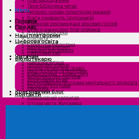
Нові надходження
Твоя бібліотека читає
Menu
Читаємо онлайн (електронні книжки)
Книги оживають (аудіокниги)
Головна
Книжкові рекомендації зіркових гостей
Про нас
Сузірʼя книжкових благодійників
Історія бібліотеки
Наші платформи
Контакти
Цифрова освіта
Структура бібліотеки
Безпечний інтернет
Офіційна інформація
Цифровий хаб
Читачам
Бібліотекарю
Пам’ятка читача
Професійні новини
Кожна дитина має право
Наші проєкти та програми
Єдина країна — єдина сім’я
Бібліотека без бар’єрів
Допитливим дітям
Всеукраїнська програма ментального здоров’я “
Проєкти/Програми
Євроквіз
Краєзнавчий блог
Контакти
Краєзнавчий календар
Історія міста Житомира
Біографи нашого краю
Природа Полісся
Літературна Житомирщина
Славетні імена нашого краю
Menu