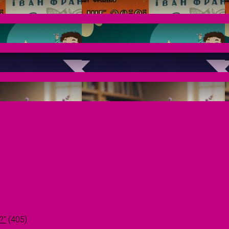
?"
(405)