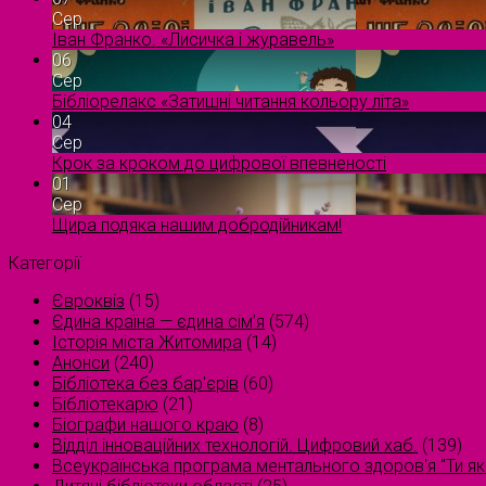
Сер
Іван Франко. «Лисичка і журавель»
06
Сер
Бібліорелакс «Затишні читання кольору літа»
04
Сер
Крок за кроком до цифрової впевненості
01
Сер
Щира подяка нашим добродійникам!
Категорії
Євроквіз
(15)
Єдина країна — єдина сім’я
(574)
Історія міста Житомира
(14)
Анонси
(240)
Бібліотека без бар'єрів
(60)
Бібліотекарю
(21)
Біографи нашого краю
(8)
Відділ інноваційних технологій. Цифровий хаб.
(139)
Всеукраїнська програма ментального здоров'я "Ти як