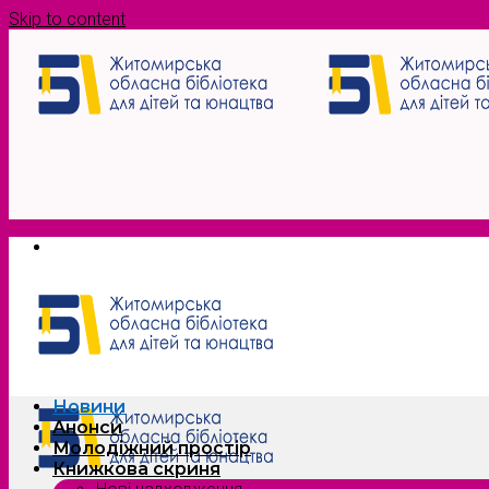
Skip to content
Новини
Анонси
Молодіжний простір
Книжкова скриня