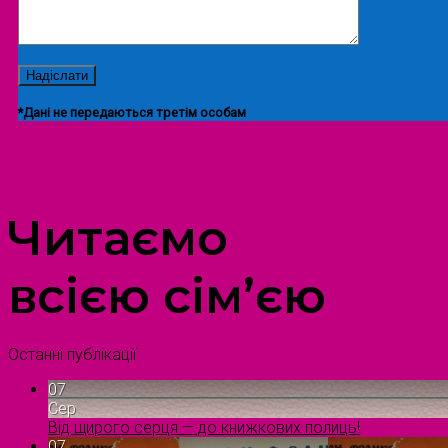
*Дані не передаються третім особам
ПРОСТІР ДОЗВІЛЛЯ ДІТЕЙ ТА ДОРОСЛИХ
Читаємо
всією сім’єю
Останні публікації
07
Сер
Від щирого серця — до книжкових полиць!
07