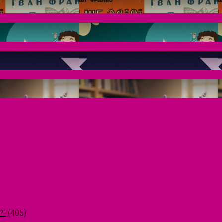
?"
(405)