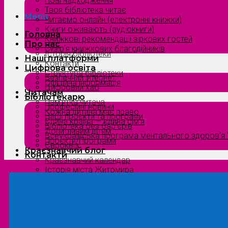
Нові надходження
Твоя бібліотека читає
Menu
Читаємо онлайн (електронні книжки)
Книги оживають (аудіокниги)
Головна
Книжкові рекомендації зіркових гостей
Про нас
Сузірʼя книжкових благодійників
Історія бібліотеки
Наші платформи
Контакти
Цифрова освіта
Структура бібліотеки
Безпечний інтернет
Офіційна інформація
Цифровий хаб
Читачам
Бібліотекарю
Пам’ятка читача
Професійні новини
Кожна дитина має право
Наші проєкти та програми
Єдина країна — єдина сім’я
Бібліотека без бар’єрів
Допитливим дітям
Всеукраїнська програма ментального здоров’я “
Проєкти/Програми
Євроквіз
Краєзнавчий блог
Контакти
Краєзнавчий календар
Історія міста Житомира
Біографи нашого краю
Природа Полісся
Літературна Житомирщина
Славетні імена нашого краю
Menu