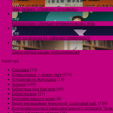
Сер
Іван Франко. «Лисичка і журавель»
06
Сер
Бібліорелакс «Затишні читання кольору літа»
04
Сер
Крок за кроком до цифрової впевненості
01
Сер
Щира подяка нашим добродійникам!
Категорії
Євроквіз
(15)
Єдина країна — єдина сім’я
(574)
Історія міста Житомира
(14)
Анонси
(240)
Бібліотека без бар'єрів
(60)
Бібліотекарю
(21)
Біографи нашого краю
(8)
Відділ інноваційних технологій. Цифровий хаб.
(139)
Всеукраїнська програма ментального здоров'я "Ти як