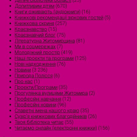
Дитячі бібліотеки області
(25)
Допитливим дітям
(670)
Книги оживають (аудіокниги)
(16)
Книжкові рекомендації зіркових гостей
(5)
Книжкова скриня
(257)
Краєзнавство
(15)
Краєзнавчий блог
(75)
Літературна Житомирщина
(81)
Ми в соцмережах
(7)
Молодіжний простір
(419)
Наші проєкти та програми
(125)
Нові надходження
(76)
Новини
(3 236)
Природа Полісся
(6)
Про нас
(1)
Проєкти/Програми
(35)
Прогулянка вулицями Житомира
(2)
Професійні навчання
(12)
Професійні новини
(96)
Славетні імена нашого краю
(35)
Сузірʼя книжкових благодійників
(26)
Твоя бібліотека читає
(55)
Читаємо онлайн (електронні книжки)
(156)