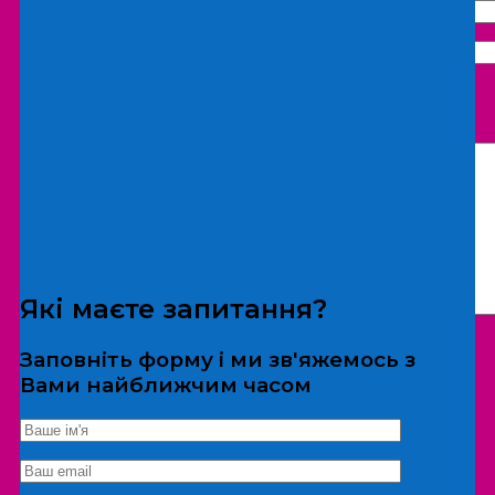
Що бажаєте замовити:
Екскурсія
Локація
Які маєте запитання?
Заповніть форму і ми зв'яжемось з
Вами найближчим часом
*Дані не передаються третім особам
Екскурсія/локація