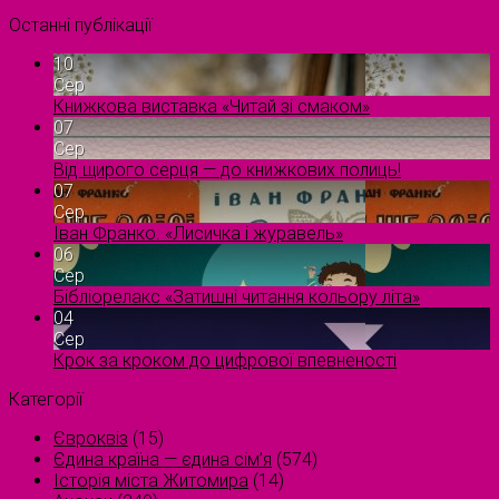
Останні публікації
10
Сер
Книжкова виставка «Читай зі смаком»
07
Сер
Від щирого серця — до книжкових полиць!
07
Сер
Іван Франко. «Лисичка і журавель»
06
Сер
Бібліорелакс «Затишні читання кольору літа»
04
Сер
Крок за кроком до цифрової впевненості
Категорії
Євроквіз
(15)
Єдина країна — єдина сім’я
(574)
Історія міста Житомира
(14)