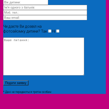
Чи даєте Ви дозвіл на
фотозйомку дитини?
Так
Ні
* Дані не передаються третім особам