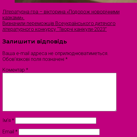
Літературна гра – вікторина «Подорож новорічними
казками».
Визначили переможців Всеукраїнського дитячого
літературного конкурсу “Творчі канікули-2023”
Залишити відповідь
Ваша e-mail адреса не оприлюднюватиметься.
Обов’язкові поля позначені
*
Коментар
*
Ім'я
*
Email
*