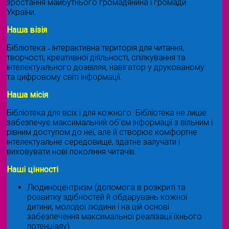
зростання майбутнього громадянина і громади
України.
Наша візія
Бібліотека ˗ інтерактивна територія для читання,
творчості, креативної діяльності, спілкування та
інтелектуального дозвілля, навігатор у друкованому
та цифровому світі інформації.
Наша місія
Бібліотека для всіх і для кожного. Бібліотека не лише
забезпечує максимальний об'єм інформації з вільним і
рівним доступом до неї, але й створює комфортне
інтелектуальне середовище, здатне залучати і
виховувати нові покоління читачів.
Наші цінності
Людиноцентризм (допомога в розкриті та
розвитку здібностей й обдарувань кожної
дитини, молодої людини і на цій основі
забезпечення максимальної реалізації їхнього
потенціалу)