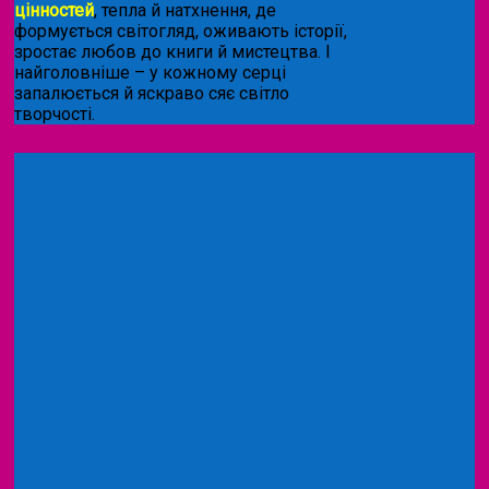
цінностей
, тепла й натхнення, де
формується світогляд, оживають історії,
зростає любов до книги й мистецтва. І
найголовніше – у кожному серці
запалюється й яскраво сяє світло
творчості.