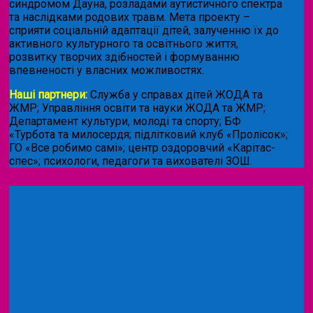
синдромом Дауна, розладами аутистичного спектра
та наслідками родових травм. Мета проекту –
сприяти соціальній адаптації дітей, залученню їх до
активного культурного та освітнього життя,
розвитку творчих здібностей і формуванню
впевненості у власних можливостях.
Наші партнери:
Служба у справах дітей ЖОДА та
ЖМР; Управління освіти та науки ЖОДА та ЖМР;
Департамент культури, молоді та спорту; БФ
«Турбота та милосердя; підлітковий клуб «Пролісок»;
ГО «Все робимо самі»; центр оздоровчий «Карітас-
спес»;
психологи, педагоги та вихователі ЗОШ.