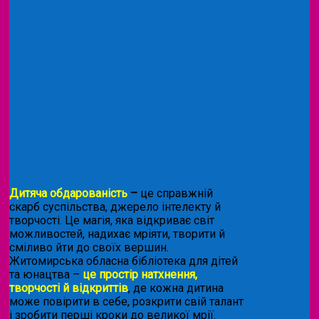
Дитяча обдарованість
–
це справжній
скарб суспільства, джерело інтелекту й
творчості. Це магія, яка відкриває світ
можливостей, надихає мріяти, творити й
сміливо йти до своїх вершин.
Житомирська обласна бібліотека для дітей
та юнацтва –
це простір натхнення,
творчості й відкриттів
, де кожна дитина
може повірити в себе, розкрити свій талант
і зробити перші кроки до великої мрії.