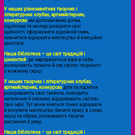
У наших різноманітних творчих і
літературних клубах, артмайстернях,
конкурсах
ми допомагаємо дітям,
підліткам та молоді розкрити свої
здібності, сформувати художній смак,
навчитися відчувати мистецтво й емоційно
зростати.
Наша бібліотека – це світ традицій і
цінностей
, де народжується віра в себе,
розквітають таланти й сяє світло творчості
у кожному серці.
У наших творчих і літературних клубах,
артмайстернях, конкурсах
діти та підлітки
розкривають свої таланти, знаходять
натхнення й сміливо відкривають світові
свої мрії. Тут вони вчаться тонко відчувати
й розуміти мистецтво, бачити красу в слові,
звуці та образі, розвивають творче
мислення й уяву.
Наша бібліотека – це світ традицій і