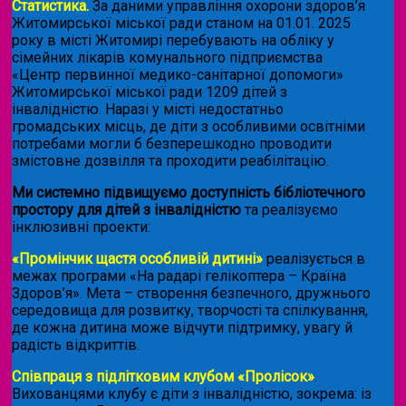
Статистика.
За даними управління охорони здоров’я
Житомирської міської ради станом на 01.01. 2025
року в місті Житомирі перебувають на обліку у
сімейних лікарів комунального підприємства
«Центр первинної медико-санітарної допомоги»
Житомирської міської ради 1209 дітей з
інвалідністю. Наразі у місті недостатньо
громадських місць, де діти з особливими освітніми
потребами могли б безперешкодно проводити
змістовне дозвілля та проходити реабілітацію.
Ми системно підвищуємо доступність бібліотечного
простору для дітей з інвалідністю
та реалізуємо
інклюзивні проекти:
«Промінчик щастя особливій дитині»
реалізується в
межах програми «На радарі гелікоптера – Країна
Здоров’я». Мета – створення безпечного, дружнього
середовища для розвитку, творчості та спілкування,
де кожна дитина може відчути підтримку, увагу й
радість відкриттів.
Співпраця з підлітковим клубом «Пролісок»
.
Вихованцями клубу є діти з інвалідністю, зокрема: із