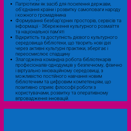
Патріотизм як засіб для посилення держави,
об'єднання країни і розвитку самоповаги народу
і кожного громадянина
Формування безбар’єрних просторів, сервісів та
інформації - Збереження культурного розмаїття
та національної пам’яті
Відкритість та доступність дієвого культурного
середовища бібліотеки, що творить нові ідеї
через активні культурні практики, зберігає і
переосмислює спадщину
Злагоджена командна робота бібліотекарів
професіоналів-однодумців у безпечному, фізично
і віртуально інноваційному середовищі, з
можливістю постійного навчання новим
бібліотечним та цифровим компетенціям, що
позитивно сприяє філософії роботи з
користувачами, розвитку та оперативному
впровадження інновацій.