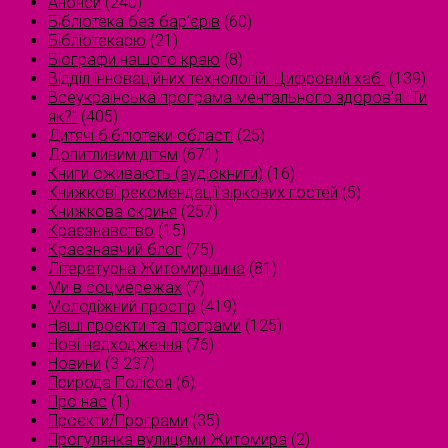
Анонси
(240)
Бібліотека без бар'єрів
(60)
Бібліотекарю
(21)
Біографи нашого краю
(8)
Відділ інноваційних технологій. Цифровий хаб.
(139)
Всеукраїнська програма ментального здоров'я "Ти
як?"
(405)
Дитячі бібліотеки області
(25)
Допитливим дітям
(671)
Книги оживають (аудіокниги)
(16)
Книжкові рекомендації зіркових гостей
(5)
Книжкова скриня
(257)
Краєзнавство
(15)
Краєзнавчий блог
(75)
Літературна Житомирщина
(81)
Ми в соцмережах
(7)
Молодіжний простір
(419)
Наші проєкти та програми
(125)
Нові надходження
(76)
Новини
(3 237)
Природа Полісся
(6)
Про нас
(1)
Проєкти/Програми
(35)
Прогулянка вулицями Житомира
(2)