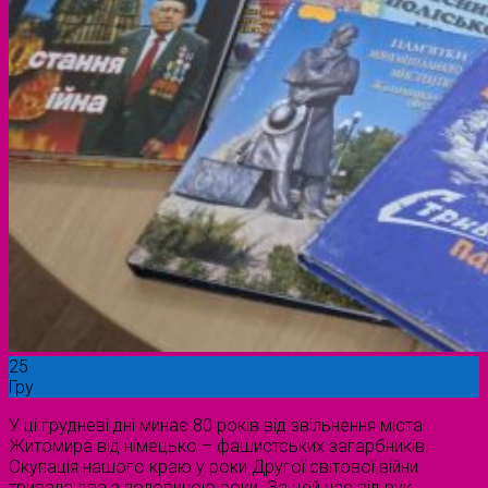
25
Гру
У ці грудневі дні минає 80 років від звільнення міста
Житомира від німецько – фашистських загарбників.
Окупація нашого краю у роки Другої світової війни
тривала два з половиною роки. За цей час від рук