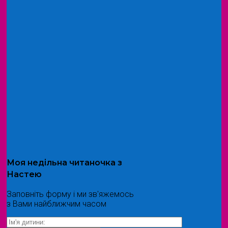
Моя
недільна читаночка
з
Настею
Заповніть форму і ми зв'яжемось
з Вами найближчим часом