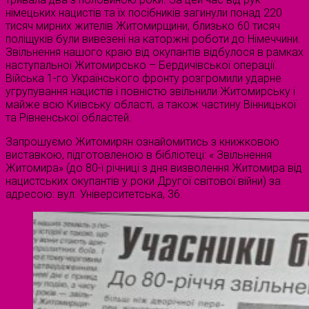
німецьких нацистів та їх посібників загинули понад 220
тисяч мирних жителів Житомирщини, близько 60 тисяч
поліщуків були вивезені на каторжні роботи до Німеччини.
Звільнення нашого краю від окупантів відбулося в рамках
наступальної Житомирсько – Бердичівської операції.
Війська 1-го Українського фронту розгромили ударне
угрупування нацистів і повністю звільнили Житомирську і
майже всю Київську області, а також частину Вінницької
та Рівненської областей.
Запрошуємо Житомирян ознайомитись з книжковою
виставкою, підготовленою в бібліотеці: « Звільнення
Житомира» (до 80-ї річниці з дня визволення Житомира від
нацистських окупантів у роки Другої світової війни) за
адресою: вул. Університетська, 36.