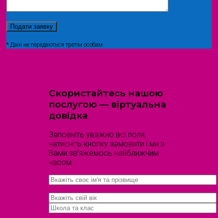
* Дані не передаються третім особам
Скористайтесь нашою
послугою — віртуальна
довідка
Заповніть уважно всі поля,
натисніть кнопку замовити і ми з
Вами зв'яжемось найближчим
часом.