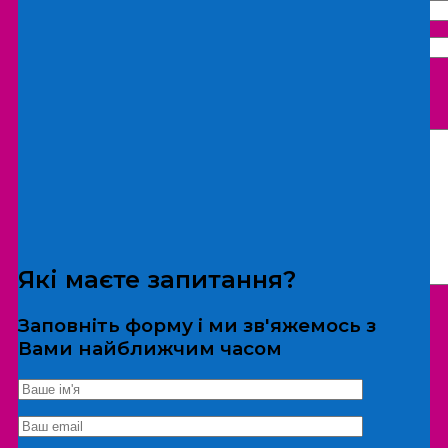
Що бажаєте замовити:
Екскурсія
Локація
Які маєте запитання?
Заповніть форму і ми зв'яжемось з
Вами найближчим часом
*Дані не передаються третім особам
Екскурсія/локація