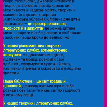
скарб суспільства, джерело інтелекту й
творчості. Це магія, яка відкриває світ
можливостей, надихає мріяти, творити й
сміливо йти до своїх вершин.
Житомирська обласна бібліотека для дітей
та юнацтва –
це простір натхнення,
творчості й відкриттів
, де кожна дитина
може повірити в себе, розкрити свій талант
і зробити перші кроки до великої мрії.
У наших різноманітних творчих і
літературних клубах, артмайстернях,
конкурсах
ми допомагаємо дітям,
підліткам та молоді розкрити свої
здібності, сформувати художній смак,
навчитися відчувати мистецтво й емоційно
зростати.
Наша бібліотека – це світ традицій і
цінностей
, де народжується віра в себе,
розквітають таланти й сяє світло творчості
у кожному серці.
У наших творчих і літературних клубах,