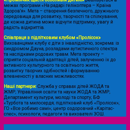
межах програми «На радарі гелікоптера – Країна
Здоров’я». Мета – створення безпечного, дружнього
середовища для розвитку, творчості та спілкування,
де кожна дитина може відчути підтримку, увагу й
радість відкриттів.
Співпраця з підлітковим клубом «Пролісок»
.
Вихованцями клубу є діти з інвалідністю, зокрема: із
синдромом Дауна, розладами аутистичного спектра
та наслідками родових травм. Мета проекту –
сприяти соціальній адаптації дітей, залученню їх до
активного культурного та освітнього життя,
розвитку творчих здібностей і формуванню
впевненості у власних можливостях.
Наші партнери:
Служба у справах дітей ЖОДА та
ЖМР; Управління освіти та науки ЖОДА та ЖМР;
Департамент культури, молоді та спорту; БФ
«Турбота та милосердя; підлітковий клуб «Пролісок»;
ГО «Все робимо самі»; центр оздоровчий «Карітас-
спес»;
психологи, педагоги та вихователі ЗОШ.