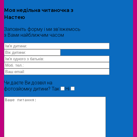
Моя
недільна читаночка
з
Настею
Заповніть форму і ми зв'яжемось
з Вами найближчим часом
Чи даєте Ви дозвіл на
фотозйомку дитини?
Так
Ні