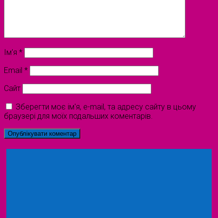
Ім'я
*
Email
*
Сайт
Зберегти моє ім'я, e-mail, та адресу сайту в цьому
браузері для моїх подальших коментарів.