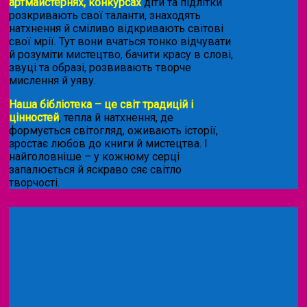
артмайстернях, конкурсах
діти та підлітки
розкривають свої таланти, знаходять
натхнення й сміливо відкривають світові
свої мрії. Тут вони вчаться тонко відчувати
й розуміти мистецтво, бачити красу в слові,
звуці та образі, розвивають творче
мислення й уяву.
Наша бібліотека – це світ традицій і
цінностей
, тепла й натхнення, де
формується світогляд, оживають історії,
зростає любов до книги й мистецтва. І
найголовніше – у кожному серці
запалюється й яскраво сяє світло
творчості.