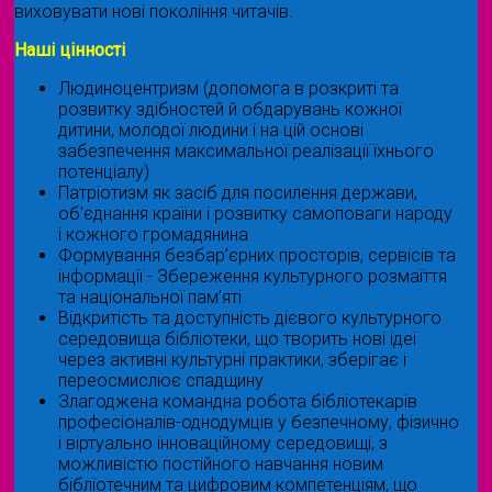
виховувати нові покоління читачів.
Наші цінності
Людиноцентризм (допомога в розкриті та
розвитку здібностей й обдарувань кожної
дитини, молодої людини і на цій основі
забезпечення максимальної реалізації їхнього
потенціалу)
Патріотизм як засіб для посилення держави,
об'єднання країни і розвитку самоповаги народу
і кожного громадянина
Формування безбар’єрних просторів, сервісів та
інформації - Збереження культурного розмаїття
та національної пам’яті
Відкритість та доступність дієвого культурного
середовища бібліотеки, що творить нові ідеї
через активні культурні практики, зберігає і
переосмислює спадщину
Злагоджена командна робота бібліотекарів
професіоналів-однодумців у безпечному, фізично
і віртуально інноваційному середовищі, з
можливістю постійного навчання новим
бібліотечним та цифровим компетенціям, що