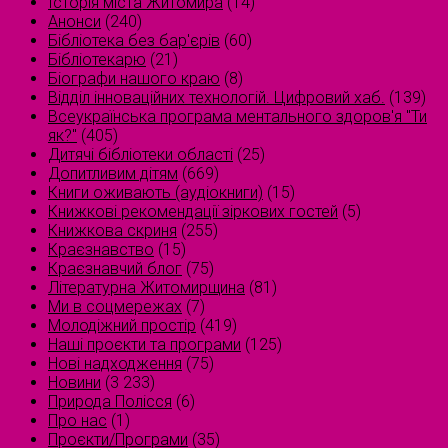
Історія міста Житомира
(14)
Анонси
(240)
Бібліотека без бар'єрів
(60)
Бібліотекарю
(21)
Біографи нашого краю
(8)
Відділ інноваційних технологій. Цифровий хаб.
(139)
Всеукраїнська програма ментального здоров'я "Ти
як?"
(405)
Дитячі бібліотеки області
(25)
Допитливим дітям
(669)
Книги оживають (аудіокниги)
(15)
Книжкові рекомендації зіркових гостей
(5)
Книжкова скриня
(255)
Краєзнавство
(15)
Краєзнавчий блог
(75)
Літературна Житомирщина
(81)
Ми в соцмережах
(7)
Молодіжний простір
(419)
Наші проєкти та програми
(125)
Нові надходження
(75)
Новини
(3 233)
Природа Полісся
(6)
Про нас
(1)
Проєкти/Програми
(35)