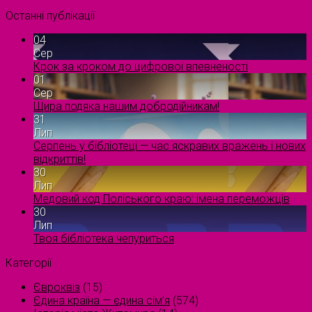
Останні публікації
04
Сер
Крок за кроком до цифрової впевненості
01
Сер
Щира подяка нашим добродійникам!
31
Лип
Серпень у бібліотеці — час яскравих вражень і нових
відкриттів!
30
Лип
Медовий код Поліського краю: імена переможців
30
Лип
Твоя бібліотека чепуриться
Категорії
Євроквіз
(15)
Єдина країна — єдина сім’я
(574)