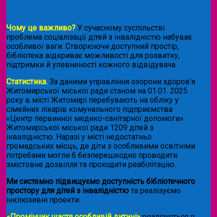
Чому це важливо?
У сучасному суспільстві
проблема соціалізації дітей з інвалідністю набуває
особливої ваги. Створюючи доступний простір,
бібліотека відкриває можливості для розвитку,
підтримки й упевненості кожного відвідувача.
Статистика.
За даними управління охорони здоров’я
Житомирської міської ради станом на 01.01. 2025
року в місті Житомирі перебувають на обліку у
сімейних лікарів комунального підприємства
«Центр первинної медико-санітарної допомоги»
Житомирської міської ради 1209 дітей з
інвалідністю. Наразі у місті недостатньо
громадських місць, де діти з особливими освітніми
потребами могли б безперешкодно проводити
змістовне дозвілля та проходити реабілітацію.
Ми системно підвищуємо доступність бібліотечного
простору для дітей з інвалідністю
та реалізуємо
інклюзивні проекти:
«Промінчик щастя особливій дитині»
реалізується в