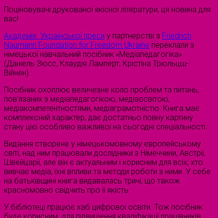
Поціновувачі друкованої якісної літератури, ця новина для
вас!
Академія Української преси
у партнерстві з
Friedrich
Naumann Foundation for Freedom Ukraine
переклали з
німецької навчальний посібник «Медіапедагогіка»
(Даніель Зюсс, Клаудія Ламперт, Крістіна Трюльцш-
Війнен).
Посібник охоплює величезне коло проблем та питань,
пов’язаних з медіапедагогікою, медіаосвітою,
медіакомпетентностями, медіаграмотністю. Книга має
комплексний характер, дає достатньо повну картину
стану цієї особливо важливої на сьогодні спеціальності.
Видання створене у німецькомовному європейському
світі, над ним працювали дослідники з Німеччини, Австрії,
Швейцарії, але він є актуальним і корисним для всіх, хто
вивчає медіа, їхні впливи та методи роботи з ними. У себе
на батьківщині книга видавалась тричі, що також
красномовно свідчить про її якість.
У бібліотеці працює хаб цифрової освіти. Тож посібник
буде корисним для підвищення кваліфікації працівників