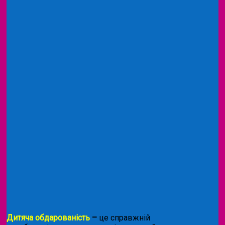
Дитяча обдарованість
–
це справжній