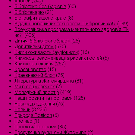
Анонси
(240)
Бібліотека без бар'єрів
(60)
Бібліотекарю
(21)
Біографи нашого краю
(8)
Відділ інноваційних технологій. Цифровий хаб.
(139)
Всеукраїнська програма ментального здоров'я "Ти
як?"
(405)
Дитячі бібліотеки області
(25)
Допитливим дітям
(670)
Книги оживають (аудіокниги)
(16)
Книжкові рекомендації зіркових гостей
(5)
Книжкова скриня
(257)
Краєзнавство
(15)
Краєзнавчий блог
(75)
Літературна Житомирщина
(81)
Ми в соцмережах
(7)
Молодіжний простір
(419)
Наші проєкти та програми
(125)
Нові надходження
(76)
Новини
(3 236)
Природа Полісся
(6)
Про нас
(1)
Проєкти/Програми
(35)
Прогулянка вулицями Житомира
(2)