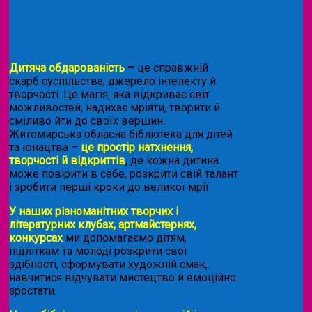
Дитяча обдарованість
–
це справжній
скарб суспільства, джерело інтелекту й
творчості. Це магія, яка відкриває світ
можливостей, надихає мріяти, творити й
сміливо йти до своїх вершин.
Житомирська обласна бібліотека для дітей
та юнацтва –
це простір натхнення,
творчості й відкриттів
, де кожна дитина
може повірити в себе, розкрити свій талант
і зробити перші кроки до великої мрії.
У наших різноманітних творчих і
літературних клубах, артмайстернях,
конкурсах
ми допомагаємо дітям,
підліткам та молоді розкрити свої
здібності, сформувати художній смак,
навчитися відчувати мистецтво й емоційно
зростати.