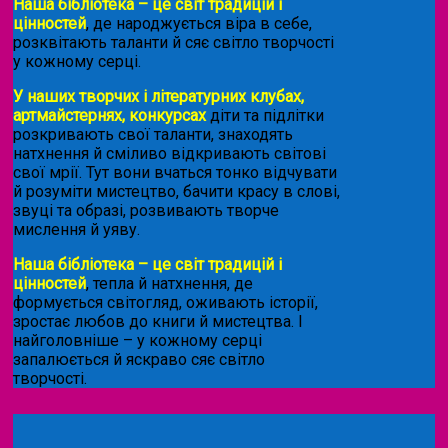
Наша бібліотека – це світ традицій і
цінностей
, де народжується віра в себе,
розквітають таланти й сяє світло творчості
у кожному серці.
У наших творчих і літературних клубах,
артмайстернях, конкурсах
діти та підлітки
розкривають свої таланти, знаходять
натхнення й сміливо відкривають світові
свої мрії. Тут вони вчаться тонко відчувати
й розуміти мистецтво, бачити красу в слові,
звуці та образі, розвивають творче
мислення й уяву.
Наша бібліотека – це світ традицій і
цінностей
, тепла й натхнення, де
формується світогляд, оживають історії,
зростає любов до книги й мистецтва. І
найголовніше – у кожному серці
запалюється й яскраво сяє світло
творчості.