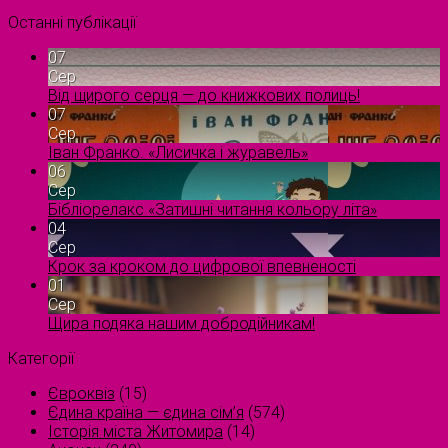
Останні публікації
07
Сер
Від щирого серця — до книжкових полиць!
07
Сер
Іван Франко. «Лисичка і журавель»
06
Сер
Бібліорелакс «Затишні читання кольору літа»
04
Сер
Крок за кроком до цифрової впевненості
01
Сер
Щира подяка нашим добродійникам!
Категорії
Євроквіз
(15)
Єдина країна — єдина сім’я
(574)
Історія міста Житомира
(14)