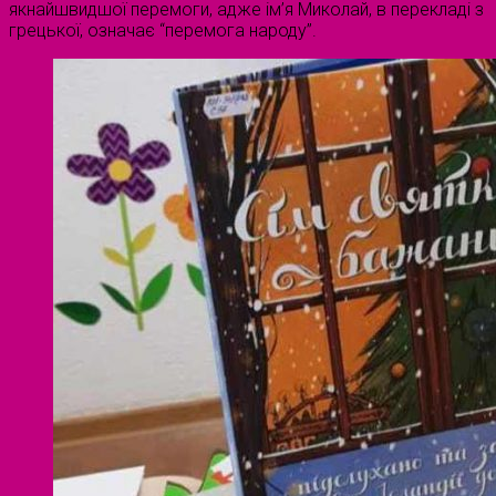
якнайшвидшої перемоги, адже ім’я Миколай, в перекладі з
грецької, означає “перемога народу”.