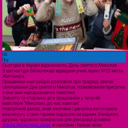
06
Гру
Сьогодні в Україні відзначають День святого Миколая.
З цієї нагоди бібліотекарі відвідали учнів ліцею №25 міста
Житомира.
Працівники книгозбірні розповіли про традиції, звичаї
святкування Дня святого Миколая, познайомили присутніх
з книгами народознавчої тематики.
Завзято та старанно діти працювали у творчій
майстерні “Миколаю, до нас завітай!”.
Новорічний декор, який хлопчики і дівчатка виготовили
власноруч, стане гарним подарунком рідним, близьким,
друзям, чудовою прикрасою для декорації домівки.
#твоя_бібліотека_вітає
зі святами і бажає всім