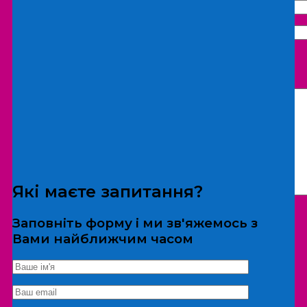
Що бажаєте замовити:
Екскурсія
Локація
Які маєте запитання?
Заповніть форму і ми зв'яжемось з
Вами найближчим часом
*Дані не передаються третім особам
Екскурсія/локація