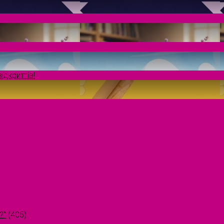
ідкриттів!
?"
(405)