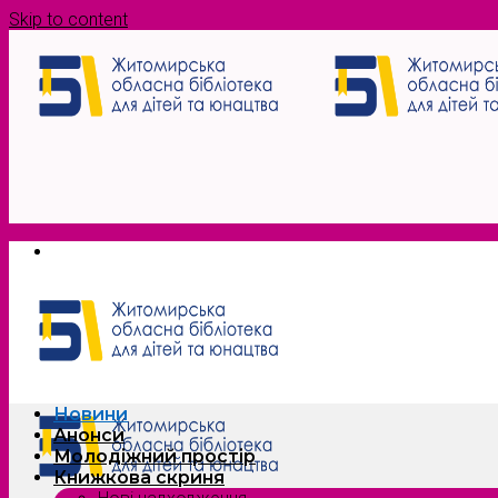
Skip to content
Новини
Анонси
Молодіжний простір
Книжкова скриня