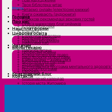
Нові надходження
Твоя бібліотека читає
Menu
Читаємо онлайн (електронні книжки)
Книги оживають (аудіокниги)
Головна
Книжкові рекомендації зіркових гостей
Про нас
Сузірʼя книжкових благодійників
Історія бібліотеки
Наші платформи
Контакти
Цифрова освіта
Структура бібліотеки
Безпечний інтернет
Офіційна інформація
Цифровий хаб
Читачам
Бібліотекарю
Пам’ятка читача
Професійні новини
Кожна дитина має право
Наші проєкти та програми
Єдина країна — єдина сім’я
Бібліотека без бар’єрів
Допитливим дітям
Всеукраїнська програма ментального здоров’я “
Проєкти/Програми
Євроквіз
Краєзнавчий блог
Контакти
Краєзнавчий календар
Історія міста Житомира
Біографи нашого краю
Природа Полісся
Літературна Житомирщина
Славетні імена нашого краю
Menu