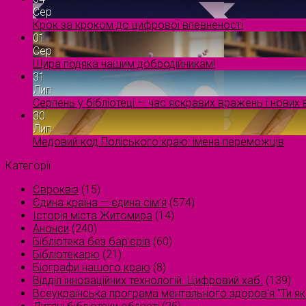
Сер
Крок за кроком до цифрової впевненості
01
Сер
Щира подяка нашим добродійникам!
31
Лип
Серпень у бібліотеці — час яскравих вражень і нових в
30
Лип
Медовий код Поліського краю: імена переможців
Категорії
Євроквіз
(15)
Єдина країна — єдина сім’я
(574)
Історія міста Житомира
(14)
Анонси
(240)
Бібліотека без бар'єрів
(60)
Бібліотекарю
(21)
Біографи нашого краю
(8)
Відділ інноваційних технологій. Цифровий хаб.
(139)
Всеукраїнська програма ментального здоров'я "Ти як