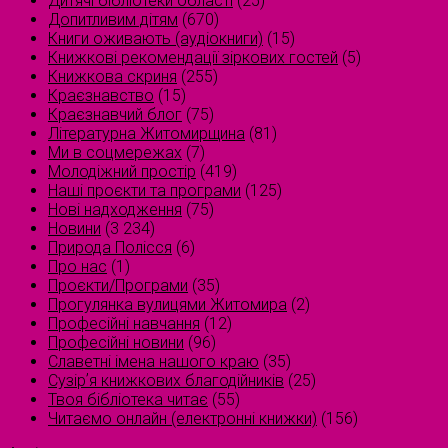
Дитячі бібліотеки області
(25)
Допитливим дітям
(670)
Книги оживають (аудіокниги)
(15)
Книжкові рекомендації зіркових гостей
(5)
Книжкова скриня
(255)
Краєзнавство
(15)
Краєзнавчий блог
(75)
Літературна Житомирщина
(81)
Ми в соцмережах
(7)
Молодіжний простір
(419)
Наші проєкти та програми
(125)
Нові надходження
(75)
Новини
(3 234)
Природа Полісся
(6)
Про нас
(1)
Проєкти/Програми
(35)
Прогулянка вулицями Житомира
(2)
Професійні навчання
(12)
Професійні новини
(96)
Славетні імена нашого краю
(35)
Сузірʼя книжкових благодійників
(25)
Твоя бібліотека читає
(55)
Читаємо онлайн (електронні книжки)
(156)