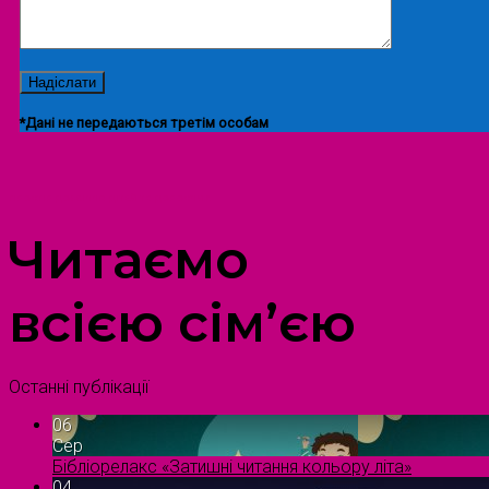
*Дані не передаються третім особам
ПРОСТІР ДОЗВІЛЛЯ ДІТЕЙ ТА ДОРОСЛИХ
Читаємо
всією сім’єю
Останні публікації
06
Сер
Бібліорелакс «Затишні читання кольору літа»
04