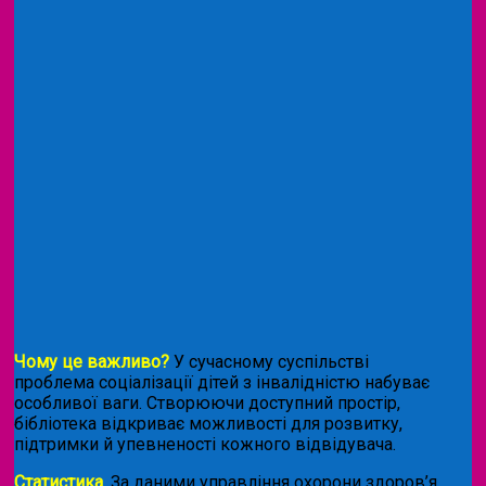
Чому це важливо?
У сучасному суспільстві
проблема соціалізації дітей з інвалідністю набуває
особливої ваги. Створюючи доступний простір,
бібліотека відкриває можливості для розвитку,
підтримки й упевненості кожного відвідувача.
Статистика.
За даними управління охорони здоров’я