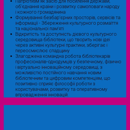
Патріотизм як засіб для посилення держави,
об'єднання країни і розвитку самоповаги народу
і кожного громадянина
Формування безбар’єрних просторів, сервісів та
інформації - Збереження культурного розмаїття
та національної пам’яті
Відкритість та доступність дієвого культурного
середовища бібліотеки, що творить нові ідеї
через активні культурні практики, зберігає і
переосмислює спадщину
Злагоджена командна робота бібліотекарів
професіоналів-однодумців у безпечному, фізично
і віртуально інноваційному середовищі, з
можливістю постійного навчання новим
бібліотечним та цифровим компетенціям, що
позитивно сприяє філософії роботи з
користувачами, розвитку та оперативному
впровадження інновацій.