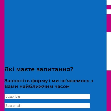
Що бажаєте замовити:
Екскурсія
Локація
Які маєте запитання?
Заповніть форму і ми зв'яжемось з
Вами найближчим часом
*Дані не передаються третім особам
Екскурсія/локація