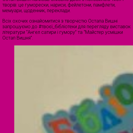
творів: це гуморески, нариси, фейлетони, памфлети,
мемуари, щоденник, переклади.
Всіх охочих ознайомитися з творчістю Остапа Вишні
запрошуємо до #твоєї_бібліотеки для перегляду виставок
літератури “Ангел сатири і гумору” та “Майстер усмішки
Остап Вишня”.