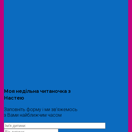
Моя
недільна читаночка
з
Настею
Заповніть форму і ми зв'яжемось
з Вами найближчим часом