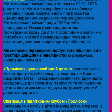
Житомирської міської ради станом на 01.01. 2025
року в місті Житомирі перебувають на обліку у
сімейних лікарів комунального підприємства
«Центр первинної медико-санітарної допомоги»
Житомирської міської ради 1209 дітей з
інвалідністю. Наразі у місті недостатньо
громадських місць, де діти з особливими освітніми
потребами могли б безперешкодно проводити
змістовне дозвілля та проходити реабілітацію.
Ми системно підвищуємо доступність бібліотечного
простору для дітей з інвалідністю
та реалізуємо
інклюзивні проекти:
«Промінчик щастя особливій дитині»
реалізується в
межах програми «На радарі гелікоптера – Країна
Здоров’я». Мета – створення безпечного, дружнього
середовища для розвитку, творчості та спілкування,
де кожна дитина може відчути підтримку, увагу й
радість відкриттів.
Співпраця з підлітковим клубом «Пролісок»
.
Вихованцями клубу є діти з інвалідністю, зокрема: із
синдромом Дауна, розладами аутистичного спектра