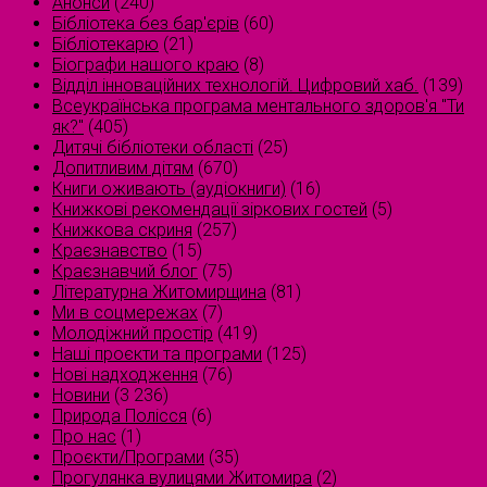
Анонси
(240)
Бібліотека без бар'єрів
(60)
Бібліотекарю
(21)
Біографи нашого краю
(8)
Відділ інноваційних технологій. Цифровий хаб.
(139)
Всеукраїнська програма ментального здоров'я "Ти
як?"
(405)
Дитячі бібліотеки області
(25)
Допитливим дітям
(670)
Книги оживають (аудіокниги)
(16)
Книжкові рекомендації зіркових гостей
(5)
Книжкова скриня
(257)
Краєзнавство
(15)
Краєзнавчий блог
(75)
Літературна Житомирщина
(81)
Ми в соцмережах
(7)
Молодіжний простір
(419)
Наші проєкти та програми
(125)
Нові надходження
(76)
Новини
(3 236)
Природа Полісся
(6)
Про нас
(1)
Проєкти/Програми
(35)
Прогулянка вулицями Житомира
(2)