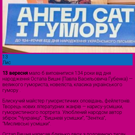
13
Лис
13 вересня
мало б виповнитися 134 роки від дня
народження Остапа Вишні (Павла Васильовича Губенка) —
великого гумориста, новеліста, класика українського
гумору .
Блискучий майстер гумористичних оповідань, фейлетонів.
Творець нових літературних жанрів — нарису-усмішки,
гумористичного портрета. Улюблений народом автор
збірок “Чухраїнці”, “Вишневі усмішки”, “Зенітка”,
“Мисливські усмішки”.
Остап Вишня написав близько двох з половиною тисяч