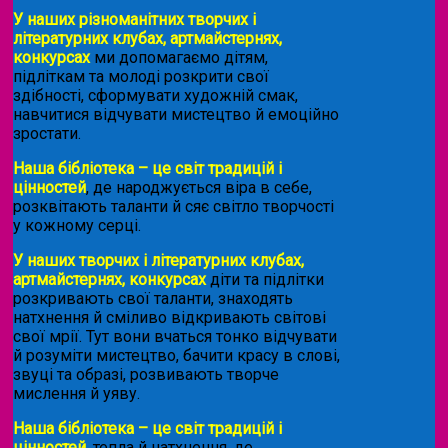
У наших різноманітних творчих і
літературних клубах, артмайстернях,
конкурсах
ми допомагаємо дітям,
підліткам та молоді розкрити свої
здібності, сформувати художній смак,
навчитися відчувати мистецтво й емоційно
зростати.
Наша бібліотека – це світ традицій і
цінностей
, де народжується віра в себе,
розквітають таланти й сяє світло творчості
у кожному серці.
У наших творчих і літературних клубах,
артмайстернях, конкурсах
діти та підлітки
розкривають свої таланти, знаходять
натхнення й сміливо відкривають світові
свої мрії. Тут вони вчаться тонко відчувати
й розуміти мистецтво, бачити красу в слові,
звуці та образі, розвивають творче
мислення й уяву.
Наша бібліотека – це світ традицій і
цінностей
, тепла й натхнення, де