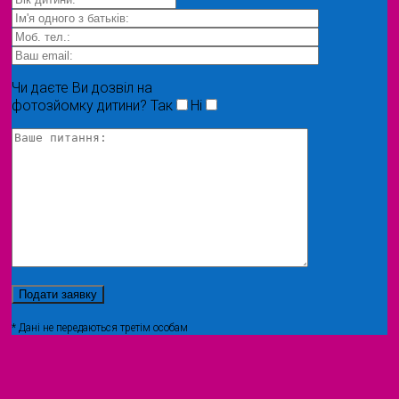
Чи даєте Ви дозвіл на
фотозйомку дитини?
Так
Ні
* Дані не передаються третім особам