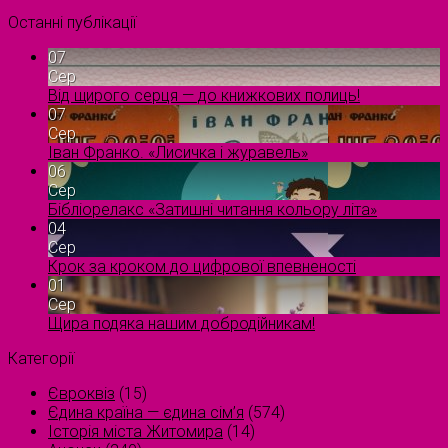
Останні публікації
07
Сер
Від щирого серця — до книжкових полиць!
07
Сер
Іван Франко. «Лисичка і журавель»
06
Сер
Бібліорелакс «Затишні читання кольору літа»
04
Сер
Крок за кроком до цифрової впевненості
01
Сер
Щира подяка нашим добродійникам!
Категорії
Євроквіз
(15)
Єдина країна — єдина сім’я
(574)
Історія міста Житомира
(14)