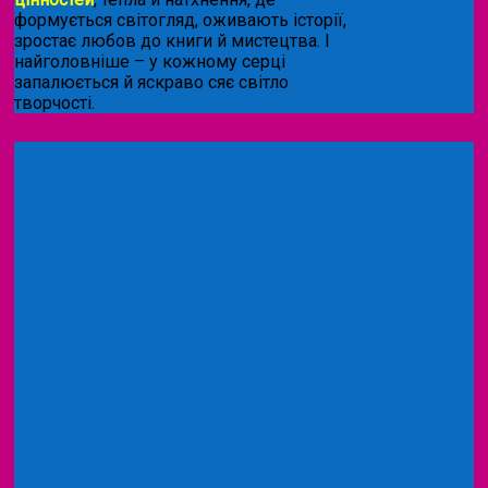
формується світогляд, оживають історії,
зростає любов до книги й мистецтва. І
найголовніше – у кожному серці
запалюється й яскраво сяє світло
творчості.