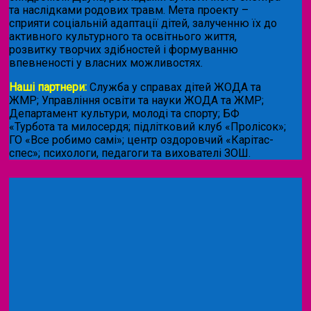
та наслідками родових травм. Мета проекту –
сприяти соціальній адаптації дітей, залученню їх до
активного культурного та освітнього життя,
розвитку творчих здібностей і формуванню
впевненості у власних можливостях.
Наші партнери:
Служба у справах дітей ЖОДА та
ЖМР; Управління освіти та науки ЖОДА та ЖМР;
Департамент культури, молоді та спорту; БФ
«Турбота та милосердя; підлітковий клуб «Пролісок»;
ГО «Все робимо самі»; центр оздоровчий «Карітас-
спес»;
психологи, педагоги та вихователі ЗОШ.