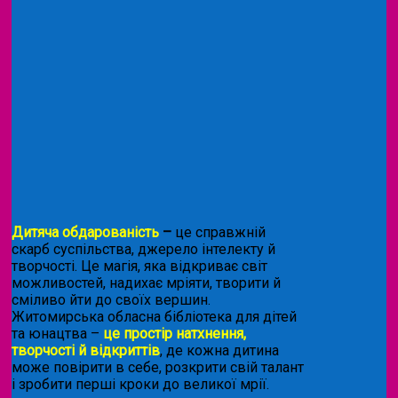
Дитяча обдарованість
–
це справжній
скарб суспільства, джерело інтелекту й
творчості. Це магія, яка відкриває світ
можливостей, надихає мріяти, творити й
сміливо йти до своїх вершин.
Житомирська обласна бібліотека для дітей
та юнацтва –
це простір натхнення,
творчості й відкриттів
, де кожна дитина
може повірити в себе, розкрити свій талант
і зробити перші кроки до великої мрії.