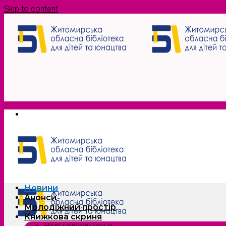
Skip to content
Новини
Анонси
Молодіжний простір
Книжкова скриня