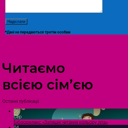
*Дані не передаються третім особам
ПРОСТІР ДОЗВІЛЛЯ ДІТЕЙ ТА ДОРОСЛИХ
Читаємо
всією сім’єю
Останні публікації
06
Сер
Бібліорелакс «Затишні читання кольору літа»
04