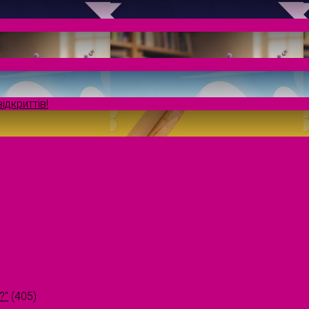
ідкриттів!
?"
(405)