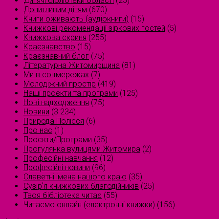
Дитячі бібліотеки області
(25)
Допитливим дітям
(670)
Книги оживають (аудіокниги)
(15)
Книжкові рекомендації зіркових гостей
(5)
Книжкова скриня
(255)
Краєзнавство
(15)
Краєзнавчий блог
(75)
Літературна Житомирщина
(81)
Ми в соцмережах
(7)
Молодіжний простір
(419)
Наші проєкти та програми
(125)
Нові надходження
(75)
Новини
(3 234)
Природа Полісся
(6)
Про нас
(1)
Проєкти/Програми
(35)
Прогулянка вулицями Житомира
(2)
Професійні навчання
(12)
Професійні новини
(96)
Славетні імена нашого краю
(35)
Сузірʼя книжкових благодійників
(25)
Твоя бібліотека читає
(55)
Читаємо онлайн (електронні книжки)
(156)