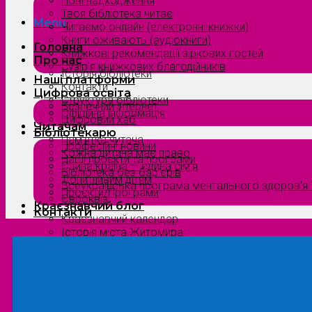
Нові надходження
Твоя бібліотека читає
Menu
Читаємо онлайн (електронні книжки)
Книги оживають (аудіокниги)
Головна
Книжкові рекомендації зіркових гостей
Про нас
Сузірʼя книжкових благодійників
Історія бібліотеки
Наші платформи
Контакти
Цифрова освіта
Структура бібліотеки
Безпечний інтернет
Офіційна інформація
Цифровий хаб
Читачам
Бібліотекарю
Пам’ятка читача
Професійні новини
Кожна дитина має право
Наші проєкти та програми
Єдина країна — єдина сім’я
Бібліотека без бар’єрів
Допитливим дітям
Всеукраїнська програма ментального здоров’я “
Проєкти/Програми
Євроквіз
Краєзнавчий блог
Контакти
Краєзнавчий календар
Історія міста Житомира
Біографи нашого краю
Природа Полісся
Літературна Житомирщина
Славетні імена нашого краю
Menu