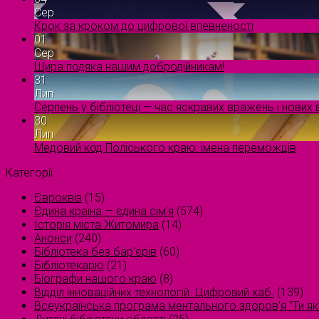
Сер
Крок за кроком до цифрової впевненості
01
Сер
Щира подяка нашим добродійникам!
31
Лип
Серпень у бібліотеці — час яскравих вражень і нових в
30
Лип
Медовий код Поліського краю: імена переможців
Категорії
Євроквіз
(15)
Єдина країна — єдина сім’я
(574)
Історія міста Житомира
(14)
Анонси
(240)
Бібліотека без бар'єрів
(60)
Бібліотекарю
(21)
Біографи нашого краю
(8)
Відділ інноваційних технологій. Цифровий хаб.
(139)
Всеукраїнська програма ментального здоров'я "Ти як