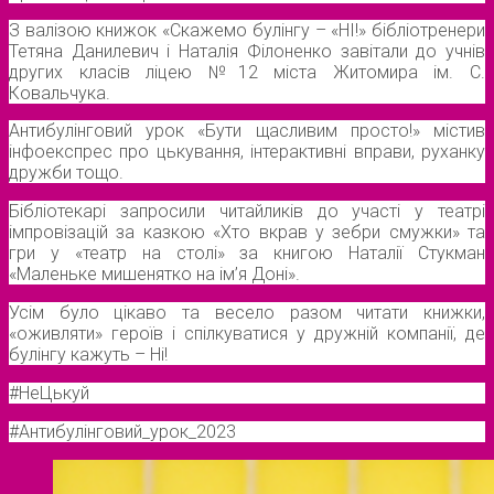
З валізою книжок «Скажемо булінгу – «НІ!» бібліотренери
Тетяна Данилевич і Наталія Філоненко завітали до учнів
других класів ліцею №12 міста Житомира ім. С.
Ковальчука.
Антибулінговий урок «Бути щасливим просто!» містив
інфоекспрес про цькування, інтерактивні вправи, руханку
дружби тощо.
Бібліотекарі запросили читайликів до участі у театрі
імпровізацій за казкою «Хто вкрав у зебри смужки» та
гри у «театр на столі» за книгою Наталії Стукман
«Маленьке мишенятко на ім’я Доні».
Усім було цікаво та весело разом читати книжки,
«оживляти» героїв і спілкуватися у дружній компанії, де
булінгу кажуть – Ні!
#НеЦькуй
#Антибулінговий_урок_2023