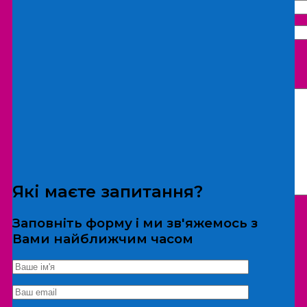
Що бажаєте замовити:
Екскурсія
Локація
Які маєте запитання?
Заповніть форму і ми зв'яжемось з
Вами найближчим часом
*Дані не передаються третім особам
Екскурсія/локація