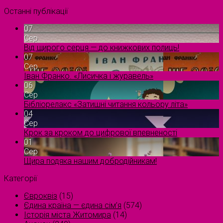
Останні публікації
07
Сер
Від щирого серця — до книжкових полиць!
07
Сер
Іван Франко. «Лисичка і журавель»
06
Сер
Бібліорелакс «Затишні читання кольору літа»
04
Сер
Крок за кроком до цифрової впевненості
01
Сер
Щира подяка нашим добродійникам!
Категорії
Євроквіз
(15)
Єдина країна — єдина сім’я
(574)
Історія міста Житомира
(14)