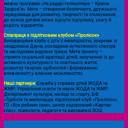
межах програми «На радарі гелікоптера – Країна
Здоров’я». Мета – створення безпечного, дружнього
середовища для розвитку, творчості та спілкування,
де кожна дитина може відчути підтримку, увагу й
радість відкриттів.
Співпраця з підлітковим клубом «Пролісок»
.
Вихованцями клубу є діти з інвалідністю, зокрема: із
синдромом Дауна, розладами аутистичного спектра
та наслідками родових травм. Мета проекту –
сприяти соціальній адаптації дітей, залученню їх до
активного культурного та освітнього життя,
розвитку творчих здібностей і формуванню
впевненості у власних можливостях.
Наші партнери:
Служба у справах дітей ЖОДА та
ЖМР; Управління освіти та науки ЖОДА та ЖМР;
Департамент культури, молоді та спорту; БФ
«Турбота та милосердя; підлітковий клуб «Пролісок»;
ГО «Все робимо самі»; центр оздоровчий «Карітас-
спес»;
психологи, педагоги та вихователі ЗОШ.