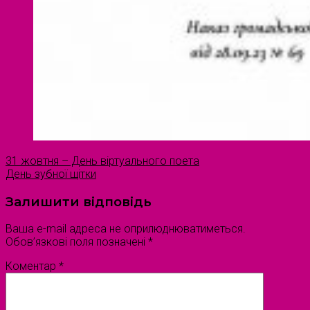
31 жовтня – День віртуального поета
День зубної щітки
Залишити відповідь
Ваша e-mail адреса не оприлюднюватиметься.
Обов’язкові поля позначені
*
Коментар
*