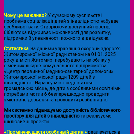
Чому це важливо?
У сучасному суспільстві
проблема соціалізації дітей з інвалідністю набуває
особливої ваги. Створюючи доступний простір,
бібліотека відкриває можливості для розвитку,
підтримки й упевненості кожного відвідувача.
Статистика.
За даними управління охорони здоров’я
Житомирської міської ради станом на 01.01. 2025
року в місті Житомирі перебувають на обліку у
сімейних лікарів комунального підприємства
«Центр первинної медико-санітарної допомоги»
Житомирської міської ради 1209 дітей з
інвалідністю. Наразі у місті недостатньо
громадських місць, де діти з особливими освітніми
потребами могли б безперешкодно проводити
змістовне дозвілля та проходити реабілітацію.
Ми системно підвищуємо доступність бібліотечного
простору для дітей з інвалідністю
та реалізуємо
інклюзивні проекти:
«Промінчик щастя особливій дитині»
реалізується в