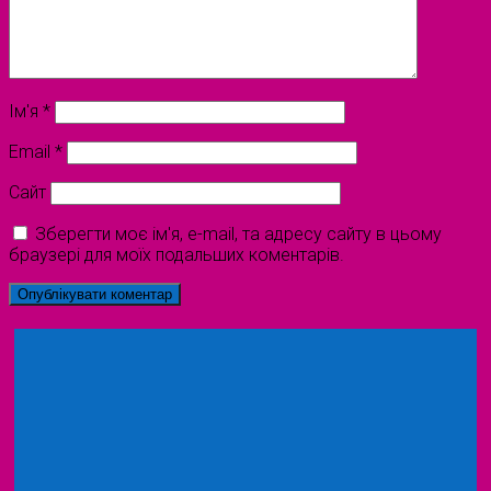
Ім'я
*
Email
*
Сайт
Зберегти моє ім'я, e-mail, та адресу сайту в цьому
браузері для моїх подальших коментарів.