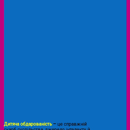
Дитяча обдарованість
–
це справжній
скарб суспільства, джерело інтелекту й