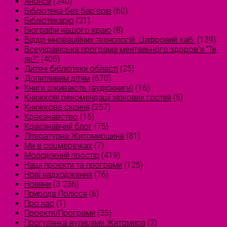
Анонси
(240)
Бібліотека без бар'єрів
(60)
Бібліотекарю
(21)
Біографи нашого краю
(8)
Відділ інноваційних технологій. Цифровий хаб.
(139)
Всеукраїнська програма ментального здоров'я "Ти
як?"
(405)
Дитячі бібліотеки області
(25)
Допитливим дітям
(670)
Книги оживають (аудіокниги)
(16)
Книжкові рекомендації зіркових гостей
(5)
Книжкова скриня
(257)
Краєзнавство
(15)
Краєзнавчий блог
(75)
Літературна Житомирщина
(81)
Ми в соцмережах
(7)
Молодіжний простір
(419)
Наші проєкти та програми
(125)
Нові надходження
(76)
Новини
(3 236)
Природа Полісся
(6)
Про нас
(1)
Проєкти/Програми
(35)
Прогулянка вулицями Житомира
(2)