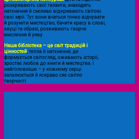
розкривають свої таланти, знаходять
натхнення й сміливо відкривають світові
свої мрії. Тут вони вчаться тонко відчувати
й розуміти мистецтво, бачити красу в слові,
звуці та образі, розвивають творче
мислення й уяву.
Наша бібліотека – це світ традицій і
цінностей
, тепла й натхнення, де
формується світогляд, оживають історії,
зростає любов до книги й мистецтва. І
найголовніше – у кожному серці
запалюється й яскраво сяє світло
творчості.