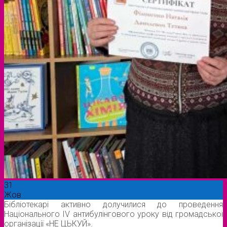
31
Жов
Бібліотекарі активно долучилися до проведення
Національного ІV антибулінгового уроку від громадської
організації «НЕ ЦЬКУЙ».