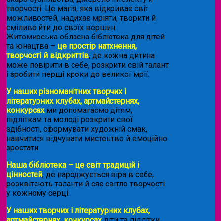
творчості. Це магія, яка відкриває світ
можливостей, надихає мріяти, творити й
сміливо йти до своїх вершин.
Житомирська обласна бібліотека для дітей
та юнацтва –
це простір натхнення,
творчості й відкриттів
, де кожна дитина
може повірити в себе, розкрити свій талант
і зробити перші кроки до великої мрії.
У наших різноманітних творчих і
літературних клубах, артмайстернях,
конкурсах
ми допомагаємо дітям,
підліткам та молоді розкрити свої
здібності, сформувати художній смак,
навчитися відчувати мистецтво й емоційно
зростати.
Наша бібліотека – це світ традицій і
цінностей
, де народжується віра в себе,
розквітають таланти й сяє світло творчості
у кожному серці.
У наших творчих і літературних клубах,
артмайстернях, конкурсах
діти та підлітки