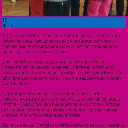
18
Жов
У День книжкової новинки «Творити чудеса просто!» до
бібліотеки завітали дітлахи разом зі своїми матусями,
членкинями Житомирської міської дитячої громадської
організації «Все робимо самі».
Для них бібліотекарі влаштували театралізовану
презентацію книжки письменниці Світлани Штатської і
художниці Олени Андрущенко «Пухнастий Рудий Вусатий
або пригоди мудрого кота», у якій із задоволенням взяли
участь і діти.
Дійство розпочалась інтерактивною виставою
«Муркотики запрошують у казку» під музичний супровід
Світлани Смірнової, яка виконала пісні на слова Світлани
Штатської. Разом із котиком, головним героєм книжки,
малеча грала, танцювала, муркотала.
Від письменниці Світлани Штатської гості заходу дізнались