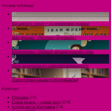
Останні публікації
07
Сер
Від щирого серця — до книжкових полиць!
07
Сер
Іван Франко. «Лисичка і журавель»
06
Сер
Бібліорелакс «Затишні читання кольору літа»
04
Сер
Крок за кроком до цифрової впевненості
01
Сер
Щира подяка нашим добродійникам!
Категорії
Євроквіз
(15)
Єдина країна — єдина сім’я
(574)
Історія міста Житомира
(14)