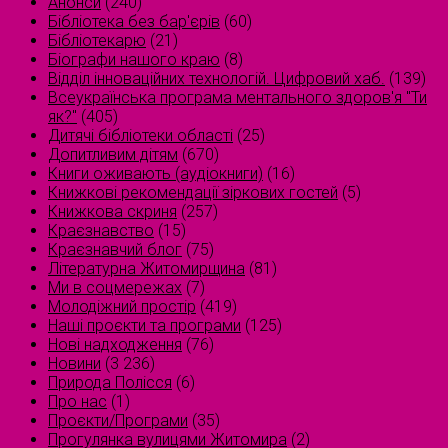
Анонси
(240)
Бібліотека без бар'єрів
(60)
Бібліотекарю
(21)
Біографи нашого краю
(8)
Відділ інноваційних технологій. Цифровий хаб.
(139)
Всеукраїнська програма ментального здоров'я "Ти
як?"
(405)
Дитячі бібліотеки області
(25)
Допитливим дітям
(670)
Книги оживають (аудіокниги)
(16)
Книжкові рекомендації зіркових гостей
(5)
Книжкова скриня
(257)
Краєзнавство
(15)
Краєзнавчий блог
(75)
Літературна Житомирщина
(81)
Ми в соцмережах
(7)
Молодіжний простір
(419)
Наші проєкти та програми
(125)
Нові надходження
(76)
Новини
(3 236)
Природа Полісся
(6)
Про нас
(1)
Проєкти/Програми
(35)
Прогулянка вулицями Житомира
(2)