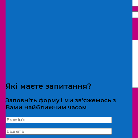
Що бажаєте замовити:
Екскурсія
Локація
Які маєте запитання?
Заповніть форму і ми зв'яжемось з
Вами найближчим часом
*Дані не передаються третім особам
Екскурсія/локація