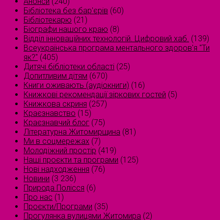
Анонси
(240)
Бібліотека без бар'єрів
(60)
Бібліотекарю
(21)
Біографи нашого краю
(8)
Відділ інноваційних технологій. Цифровий хаб.
(139)
Всеукраїнська програма ментального здоров'я "Ти
як?"
(405)
Дитячі бібліотеки області
(25)
Допитливим дітям
(670)
Книги оживають (аудіокниги)
(16)
Книжкові рекомендації зіркових гостей
(5)
Книжкова скриня
(257)
Краєзнавство
(15)
Краєзнавчий блог
(75)
Літературна Житомирщина
(81)
Ми в соцмережах
(7)
Молодіжний простір
(419)
Наші проєкти та програми
(125)
Нові надходження
(76)
Новини
(3 236)
Природа Полісся
(6)
Про нас
(1)
Проєкти/Програми
(35)
Прогулянка вулицями Житомира
(2)