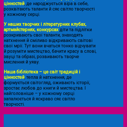
цінностей
, де народжується віра в себе,
розквітають таланти й сяє світло творчості
у кожному серці.
У наших творчих і літературних клубах,
артмайстернях, конкурсах
діти та підлітки
розкривають свої таланти, знаходять
натхнення й сміливо відкривають світові
свої мрії. Тут вони вчаться тонко відчувати
й розуміти мистецтво, бачити красу в слові,
звуці та образі, розвивають творче
мислення й уяву.
Наша бібліотека – це світ традицій і
цінностей
, тепла й натхнення, де
формується світогляд, оживають історії,
зростає любов до книги й мистецтва. І
найголовніше – у кожному серці
запалюється й яскраво сяє світло
творчості.