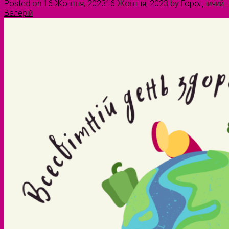
Posted on
16 Жовтня, 2023
16 Жовтня, 2023
by
Городничий
Валерій