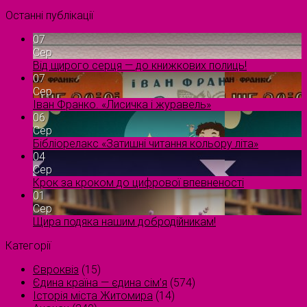
Останні публікації
07
Сер
Від щирого серця — до книжкових полиць!
07
Сер
Іван Франко. «Лисичка і журавель»
06
Сер
Бібліорелакс «Затишні читання кольору літа»
04
Сер
Крок за кроком до цифрової впевненості
01
Сер
Щира подяка нашим добродійникам!
Категорії
Євроквіз
(15)
Єдина країна — єдина сім’я
(574)
Історія міста Житомира
(14)