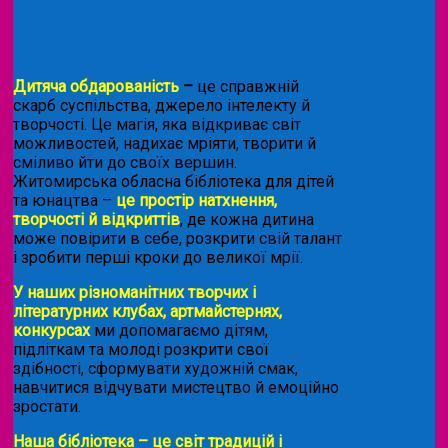
Дитяча обдарованість
–
це справжній
скарб суспільства, джерело інтелекту й
творчості. Це магія, яка відкриває світ
можливостей, надихає мріяти, творити й
сміливо йти до своїх вершин.
Житомирська обласна бібліотека для дітей
та юнацтва –
це простір натхнення,
творчості й відкриттів
, де кожна дитина
може повірити в себе, розкрити свій талант
і зробити перші кроки до великої мрії.
У наших різноманітних творчих і
літературних клубах, артмайстернях,
конкурсах
ми допомагаємо дітям,
підліткам та молоді розкрити свої
здібності, сформувати художній смак,
навчитися відчувати мистецтво й емоційно
зростати.
Наша бібліотека – це світ традицій і