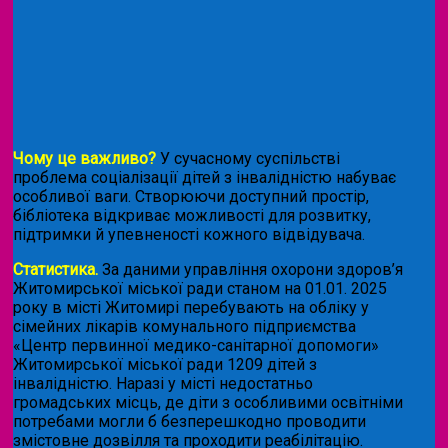
Чому це важливо?
У сучасному суспільстві
проблема соціалізації дітей з інвалідністю набуває
особливої ваги. Створюючи доступний простір,
бібліотека відкриває можливості для розвитку,
підтримки й упевненості кожного відвідувача.
Статистика.
За даними управління охорони здоров’я
Житомирської міської ради станом на 01.01. 2025
року в місті Житомирі перебувають на обліку у
сімейних лікарів комунального підприємства
«Центр первинної медико-санітарної допомоги»
Житомирської міської ради 1209 дітей з
інвалідністю. Наразі у місті недостатньо
громадських місць, де діти з особливими освітніми
потребами могли б безперешкодно проводити
змістовне дозвілля та проходити реабілітацію.