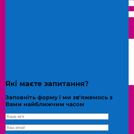
Що бажаєте замовити:
Екскурсія
Локація
Які маєте запитання?
Заповніть форму і ми зв'яжемось з
Вами найближчим часом
*Дані не передаються третім особам
Екскурсія/локація