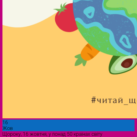
16
Жов
Щороку, 16 жовтня, у понад 50 країнах світу