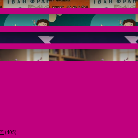
?"
(405)