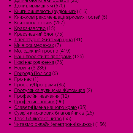
Дитячі бібліотеки області
(25)
Допитливим дітям
(670)
Книги оживають (аудіокниги)
(16)
Книжкові рекомендації зіркових гостей
(5)
Книжкова скриня
(257)
Краєзнавство
(15)
Краєзнавчий блог
(75)
Літературна Житомирщина
(81)
Ми в соцмережах
(7)
Молодіжний простір
(419)
Наші проєкти та програми
(125)
Нові надходження
(76)
Новини
(3 236)
Природа Полісся
(6)
Про нас
(1)
Проєкти/Програми
(35)
Прогулянка вулицями Житомира
(2)
Професійні навчання
(12)
Професійні новини
(96)
Славетні імена нашого краю
(35)
Сузірʼя книжкових благодійників
(26)
Твоя бібліотека читає
(55)
Читаємо онлайн (електронні книжки)
(156)