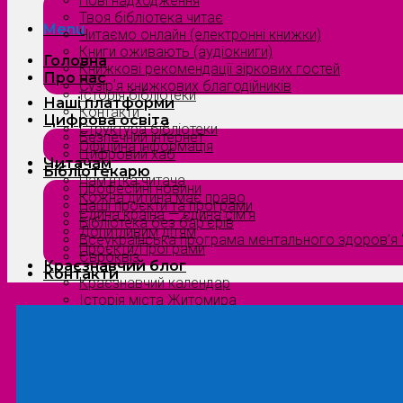
Нові надходження
Твоя бібліотека читає
Menu
Читаємо онлайн (електронні книжки)
Книги оживають (аудіокниги)
Головна
Книжкові рекомендації зіркових гостей
Про нас
Сузірʼя книжкових благодійників
Історія бібліотеки
Наші платформи
Контакти
Цифрова освіта
Структура бібліотеки
Безпечний інтернет
Офіційна інформація
Цифровий хаб
Читачам
Бібліотекарю
Пам’ятка читача
Професійні новини
Кожна дитина має право
Наші проєкти та програми
Єдина країна — єдина сім’я
Бібліотека без бар’єрів
Допитливим дітям
Всеукраїнська програма ментального здоров’я “
Проєкти/Програми
Євроквіз
Краєзнавчий блог
Контакти
Краєзнавчий календар
Історія міста Житомира
Біографи нашого краю
Природа Полісся
Літературна Житомирщина
Славетні імена нашого краю
Menu