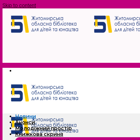
Skip to content
Новини
Анонси
Молодіжний простір
Книжкова скриня