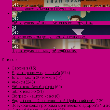
Сер
Іван Франко. «Лисичка і журавель»
06
Сер
Бібліорелакс «Затишні читання кольору літа»
04
Сер
Крок за кроком до цифрової впевненості
01
Сер
Щира подяка нашим добродійникам!
Категорії
Євроквіз
(15)
Єдина країна — єдина сім’я
(574)
Історія міста Житомира
(14)
Анонси
(240)
Бібліотека без бар'єрів
(60)
Бібліотекарю
(21)
Біографи нашого краю
(8)
Відділ інноваційних технологій. Цифровий хаб.
(139)
Всеукраїнська програма ментального здоров'я "Ти як