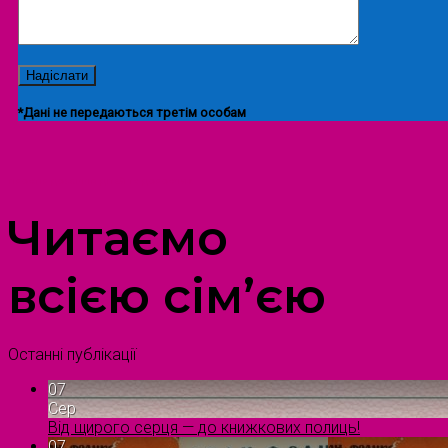
*Дані не передаються третім особам
ПРОСТІР ДОЗВІЛЛЯ ДІТЕЙ ТА ДОРОСЛИХ
Читаємо
всією сім’єю
Останні публікації
07
Сер
Від щирого серця — до книжкових полиць!
07