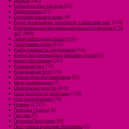
Анонси
(240)
Бібліотека без бар'єрів
(60)
Бібліотекарю
(21)
Біографи нашого краю
(8)
Відділ інноваційних технологій. Цифровий хаб.
(139)
Всеукраїнська програма ментального здоров'я "Ти
як?"
(405)
Дитячі бібліотеки області
(25)
Допитливим дітям
(671)
Книги оживають (аудіокниги)
(16)
Книжкові рекомендації зіркових гостей
(5)
Книжкова скриня
(257)
Краєзнавство
(15)
Краєзнавчий блог
(75)
Літературна Житомирщина
(81)
Ми в соцмережах
(7)
Молодіжний простір
(419)
Наші проєкти та програми
(125)
Нові надходження
(76)
Новини
(3 237)
Природа Полісся
(6)
Про нас
(1)
Проєкти/Програми
(35)
Прогулянка вулицями Житомира
(2)