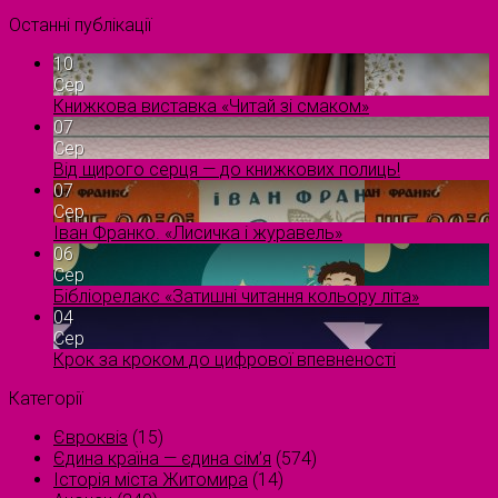
Останні публікації
10
Сер
Книжкова виставка «Читай зі смаком»
07
Сер
Від щирого серця — до книжкових полиць!
07
Сер
Іван Франко. «Лисичка і журавель»
06
Сер
Бібліорелакс «Затишні читання кольору літа»
04
Сер
Крок за кроком до цифрової впевненості
Категорії
Євроквіз
(15)
Єдина країна — єдина сім’я
(574)
Історія міста Житомира
(14)