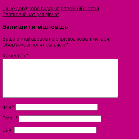
Цінне довідкове видання у твоїй бібліотеці
Святковий чат для дівчат
Залишити відповідь
Ваша e-mail адреса не оприлюднюватиметься.
Обов’язкові поля позначені
*
Коментар
*
Ім'я
*
Email
*
Сайт