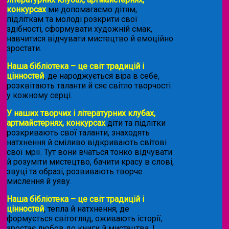
конкурсах
ми допомагаємо дітям,
підліткам та молоді розкрити свої
здібності, сформувати художній смак,
навчитися відчувати мистецтво й емоційно
зростати.
Наша бібліотека – це світ традицій і
цінностей
, де народжується віра в себе,
розквітають таланти й сяє світло творчості
у кожному серці.
У наших творчих і літературних клубах,
артмайстернях, конкурсах
діти та підлітки
розкривають свої таланти, знаходять
натхнення й сміливо відкривають світові
свої мрії. Тут вони вчаться тонко відчувати
й розуміти мистецтво, бачити красу в слові,
звуці та образі, розвивають творче
мислення й уяву.
Наша бібліотека – це світ традицій і
цінностей
, тепла й натхнення, де
формується світогляд, оживають історії,
зростає любов до книги й мистецтва. І