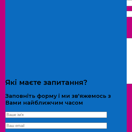
Що бажаєте замовити:
Екскурсія
Локація
Які маєте запитання?
Заповніть форму і ми зв'яжемось з
Вами найближчим часом
*Дані не передаються третім особам
Екскурсія/локація