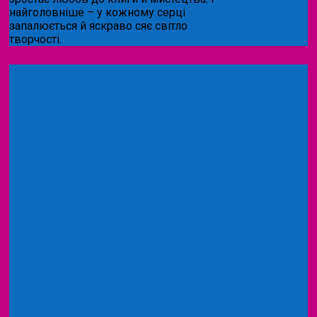
найголовніше – у кожному серці
запалюється й яскраво сяє світло
творчості.