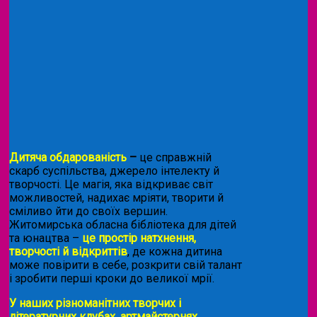
Дитяча обдарованість
–
це справжній
скарб суспільства, джерело інтелекту й
творчості. Це магія, яка відкриває світ
можливостей, надихає мріяти, творити й
сміливо йти до своїх вершин.
Житомирська обласна бібліотека для дітей
та юнацтва –
це простір натхнення,
творчості й відкриттів
, де кожна дитина
може повірити в себе, розкрити свій талант
і зробити перші кроки до великої мрії.
У наших різноманітних творчих і
літературних клубах, артмайстернях,