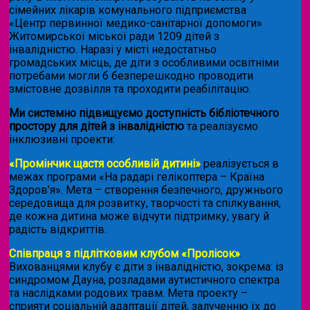
сімейних лікарів комунального підприємства
«Центр первинної медико-санітарної допомоги»
Житомирської міської ради 1209 дітей з
інвалідністю. Наразі у місті недостатньо
громадських місць, де діти з особливими освітніми
потребами могли б безперешкодно проводити
змістовне дозвілля та проходити реабілітацію.
Ми системно підвищуємо доступність бібліотечного
простору для дітей з інвалідністю
та реалізуємо
інклюзивні проекти:
«Промінчик щастя особливій дитині»
реалізується в
межах програми «На радарі гелікоптера – Країна
Здоров’я». Мета – створення безпечного, дружнього
середовища для розвитку, творчості та спілкування,
де кожна дитина може відчути підтримку, увагу й
радість відкриттів.
Співпраця з підлітковим клубом «Пролісок»
.
Вихованцями клубу є діти з інвалідністю, зокрема: із
синдромом Дауна, розладами аутистичного спектра
та наслідками родових травм. Мета проекту –
сприяти соціальній адаптації дітей, залученню їх до