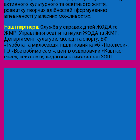
активного культурного та освітнього життя,
розвитку творчих здібностей і формуванню
впевненості у власних можливостях.
Наші партнери:
Служба у справах дітей ЖОДА та
ЖМР; Управління освіти та науки ЖОДА та ЖМР;
Департамент культури, молоді та спорту; БФ
«Турбота та милосердя; підлітковий клуб «Пролісок»;
ГО «Все робимо самі»; центр оздоровчий «Карітас-
спес»;
психологи, педагоги та вихователі ЗОШ.