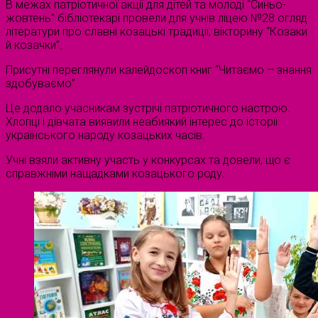
В межах патріотичної акції для дітей та молоді “Синьо-
жовтень” бібліотекарі провели для учнів ліцею №28 огляд
літератури про славні козацькі традиції, вікторину “Козаки
й козачки”.
Присутні переглянули калейдоскоп книг “Читаємо – знання
здобуваємо”.
Це додало учасникам зустрічі патріотичного настрою.
Хлопці і дівчата виявили неабиякий інтерес до історії
українського народу козацьких часів.
Учні взяли активну участь у конкурсах та довели, що є
справжніми нащадками козацького роду.