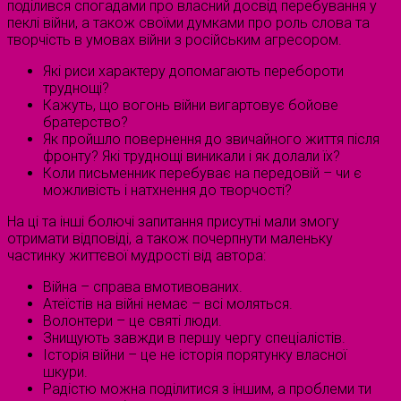
поділився спогадами про власний досвід перебування у
пеклі війни, а також своїми думками про роль слова та
творчість в умовах війни з російським агресором.
Які риси характеру допомагають перебороти
труднощі?
Кажуть, що вогонь війни вигартовує бойове
братерство?
Як пройшло повернення до звичайного життя після
фронту? Які труднощі виникали і як долали їх?
Коли письменник перебуває на передовій – чи є
можливість і натхнення до творчості?
На ці та інші болючі запитання присутні мали змогу
отримати відповіді, а також почерпнути маленьку
частинку життєвої мудрості від автора:
Війна – справа вмотивованих.
Атеїстів на війні немає – всі моляться.
Волонтери – це святі люди.
Знищують завжди в першу чергу спеціалістів.
Історія війни – це не історія порятунку власної
шкури.
Радістю можна поділитися з іншим, а проблеми ти