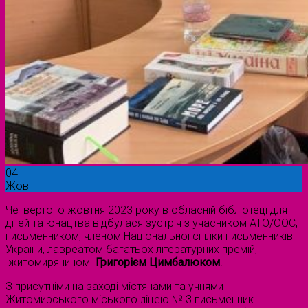
04
Жов
Четвертого жовтня 2023 року в обласній бібліотеці для
дітей та юнацтва відбулася зустріч з учасником АТО/ООС,
письменником, членом Національної спілки письменників
України, лавреатом багатьох літературних премій,
житомирянином
Григорієм Цимбалюком
.
З присутніми на заході містянами та учнями
Житомирського міського ліцею № 3 письменник