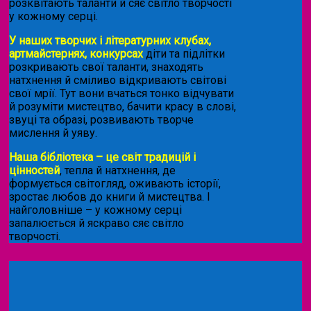
розквітають таланти й сяє світло творчості
у кожному серці.
У наших творчих і літературних клубах,
артмайстернях, конкурсах
діти та підлітки
розкривають свої таланти, знаходять
натхнення й сміливо відкривають світові
свої мрії. Тут вони вчаться тонко відчувати
й розуміти мистецтво, бачити красу в слові,
звуці та образі, розвивають творче
мислення й уяву.
Наша бібліотека – це світ традицій і
цінностей
, тепла й натхнення, де
формується світогляд, оживають історії,
зростає любов до книги й мистецтва. І
найголовніше – у кожному серці
запалюється й яскраво сяє світло
творчості.