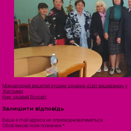
Міжнародний вишитий рушник єднання «Цвіт вишиванки» у
Житомирі
Книг цікавий Всесвіт
Залишити відповідь
Ваша e-mail адреса не оприлюднюватиметься.
Обов’язкові поля позначені
*