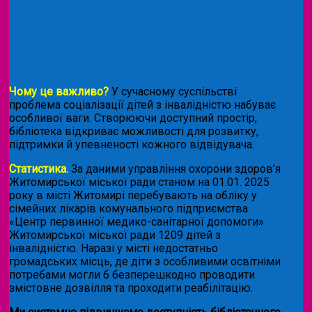
Чому це важливо?
У сучасному суспільстві
проблема соціалізації дітей з інвалідністю набуває
особливої ваги. Створюючи доступний простір,
бібліотека відкриває можливості для розвитку,
підтримки й упевненості кожного відвідувача.
Статистика.
За даними управління охорони здоров’я
Житомирської міської ради станом на 01.01. 2025
року в місті Житомирі перебувають на обліку у
сімейних лікарів комунального підприємства
«Центр первинної медико-санітарної допомоги»
Житомирської міської ради 1209 дітей з
інвалідністю. Наразі у місті недостатньо
громадських місць, де діти з особливими освітніми
потребами могли б безперешкодно проводити
змістовне дозвілля та проходити реабілітацію.