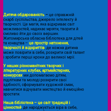
Дитяча обдарованість
–
це справжній
скарб суспільства, джерело інтелекту й
творчості. Це магія, яка відкриває світ
можливостей, надихає мріяти, творити й
сміливо йти до своїх вершин.
Житомирська обласна бібліотека для дітей
та юнацтва –
це простір натхнення,
творчості й відкриттів
, де кожна дитина
може повірити в себе, розкрити свій талант
і зробити перші кроки до великої мрії.
У наших різноманітних творчих і
літературних клубах, артмайстернях,
конкурсах
ми допомагаємо дітям,
підліткам та молоді розкрити свої
здібності, сформувати художній смак,
навчитися відчувати мистецтво й емоційно
зростати.
Наша бібліотека – це світ традицій і
цінностей
, де народжується віра в себе,