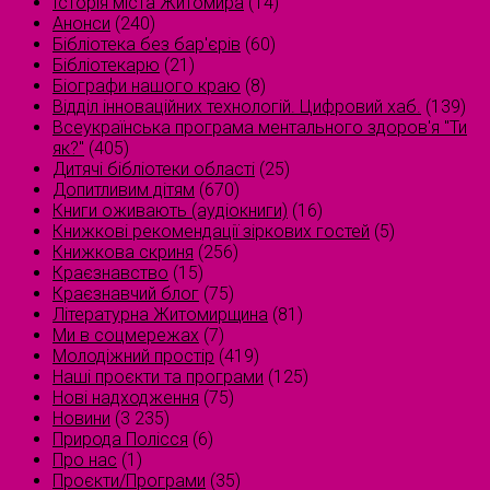
Історія міста Житомира
(14)
Анонси
(240)
Бібліотека без бар'єрів
(60)
Бібліотекарю
(21)
Біографи нашого краю
(8)
Відділ інноваційних технологій. Цифровий хаб.
(139)
Всеукраїнська програма ментального здоров'я "Ти
як?"
(405)
Дитячі бібліотеки області
(25)
Допитливим дітям
(670)
Книги оживають (аудіокниги)
(16)
Книжкові рекомендації зіркових гостей
(5)
Книжкова скриня
(256)
Краєзнавство
(15)
Краєзнавчий блог
(75)
Літературна Житомирщина
(81)
Ми в соцмережах
(7)
Молодіжний простір
(419)
Наші проєкти та програми
(125)
Нові надходження
(75)
Новини
(3 235)
Природа Полісся
(6)
Про нас
(1)
Проєкти/Програми
(35)