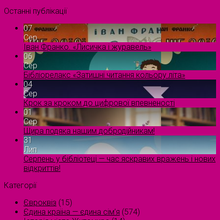
Останні публікації
07
Сер
Іван Франко. «Лисичка і журавель»
06
Сер
Бібліорелакс «Затишні читання кольору літа»
04
Сер
Крок за кроком до цифрової впевненості
01
Сер
Щира подяка нашим добродійникам!
31
Лип
Серпень у бібліотеці — час яскравих вражень і нових
відкриттів!
Категорії
Євроквіз
(15)
Єдина країна — єдина сім’я
(574)