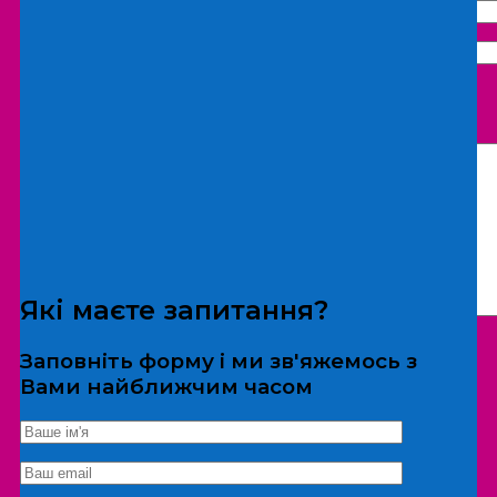
Що бажаєте замовити:
Екскурсія
Локація
Які маєте запитання?
Заповніть форму і ми зв'яжемось з
Вами найближчим часом
*Дані не передаються третім особам
Екскурсія/локація