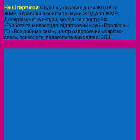
Наші партнери:
Служба у справах дітей ЖОДА та
ЖМР; Управління освіти та науки ЖОДА та ЖМР;
Департамент культури, молоді та спорту; БФ
«Турбота та милосердя; підлітковий клуб «Пролісок»;
ГО «Все робимо самі»; центр оздоровчий «Карітас-
спес»;
психологи, педагоги та вихователі ЗОШ.