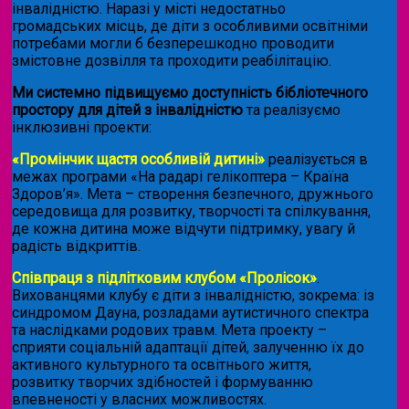
інвалідністю. Наразі у місті недостатньо
громадських місць, де діти з особливими освітніми
потребами могли б безперешкодно проводити
змістовне дозвілля та проходити реабілітацію.
Ми системно підвищуємо доступність бібліотечного
простору для дітей з інвалідністю
та реалізуємо
інклюзивні проекти:
«Промінчик щастя особливій дитині»
реалізується в
межах програми «На радарі гелікоптера – Країна
Здоров’я». Мета – створення безпечного, дружнього
середовища для розвитку, творчості та спілкування,
де кожна дитина може відчути підтримку, увагу й
радість відкриттів.
Співпраця з підлітковим клубом «Пролісок»
.
Вихованцями клубу є діти з інвалідністю, зокрема: із
синдромом Дауна, розладами аутистичного спектра
та наслідками родових травм. Мета проекту –
сприяти соціальній адаптації дітей, залученню їх до
активного культурного та освітнього життя,
розвитку творчих здібностей і формуванню
впевненості у власних можливостях.