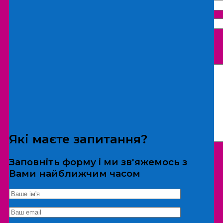
Що бажаєте замовити:
Екскурсія
Локація
Які маєте запитання?
Заповніть форму і ми зв'яжемось з
Вами найближчим часом
*Дані не передаються третім особам
Екскурсія/локація