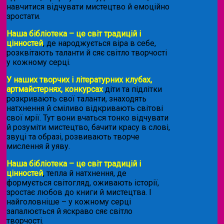
навчитися відчувати мистецтво й емоційно
зростати.
Наша бібліотека – це світ традицій і
цінностей
, де народжується віра в себе,
розквітають таланти й сяє світло творчості
у кожному серці.
У наших творчих і літературних клубах,
артмайстернях, конкурсах
діти та підлітки
розкривають свої таланти, знаходять
натхнення й сміливо відкривають світові
свої мрії. Тут вони вчаться тонко відчувати
й розуміти мистецтво, бачити красу в слові,
звуці та образі, розвивають творче
мислення й уяву.
Наша бібліотека – це світ традицій і
цінностей
, тепла й натхнення, де
формується світогляд, оживають історії,
зростає любов до книги й мистецтва. І
найголовніше – у кожному серці
запалюється й яскраво сяє світло
творчості.