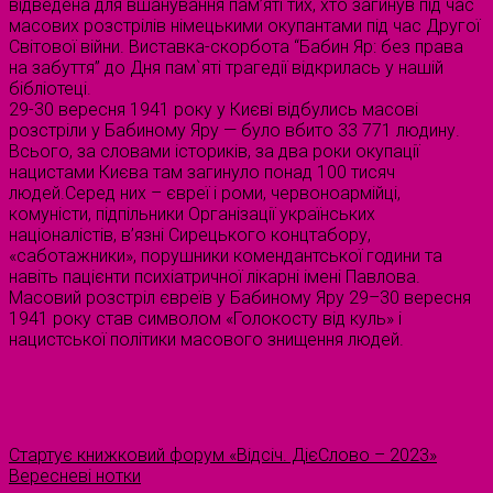
відведена для вшанування пам’яті тих, хто загинув під час
масових розстрілів німецькими окупантами під час Другої
Світової війни. Виставка-скорбота “Бабин Яр: без права
на забуття” до Дня пам`яті трагедії відкрилась у нашій
бібліотеці.
29-30 вересня 1941 року у Києві відбулись масові
розстріли у Бабиному Яру — було вбито 33 771 людину.
Всього, за словами істориків, за два роки окупації
нацистами Києва там загинуло понад 100 тисяч
людей.Серед них – євреї і роми, червоноармійці,
комуністи, підпільники Організації українських
націоналістів, в’язні Сирецького концтабору,
«саботажники», порушники комендантської години та
навіть пацієнти психіатричної лікарні імені Павлова.
Масовий розстріл євреїв у Бабиному Яру 29–30 вересня
1941 року став символом «Голокосту від куль» і
нацистської політики масового знищення людей.
Стартує книжковий форум «Відсіч. ДієСлово – 2023»
Вересневі нотки