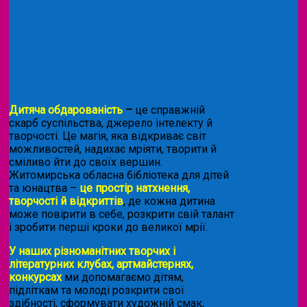
Дитяча обдарованість
–
це справжній
скарб суспільства, джерело інтелекту й
творчості. Це магія, яка відкриває світ
можливостей, надихає мріяти, творити й
сміливо йти до своїх вершин.
Житомирська обласна бібліотека для дітей
та юнацтва –
це простір натхнення,
творчості й відкриттів
, де кожна дитина
може повірити в себе, розкрити свій талант
і зробити перші кроки до великої мрії.
У наших різноманітних творчих і
літературних клубах, артмайстернях,
конкурсах
ми допомагаємо дітям,
підліткам та молоді розкрити свої
здібності, сформувати художній смак,