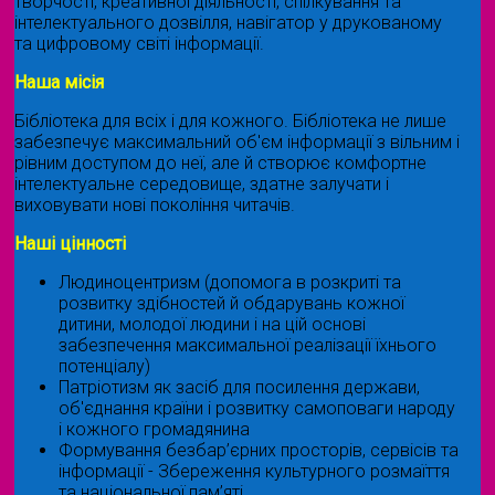
творчості, креативної діяльності, спілкування та
інтелектуального дозвілля, навігатор у друкованому
та цифровому світі інформації.
Наша місія
Бібліотека для всіх і для кожного. Бібліотека не лише
забезпечує максимальний об'єм інформації з вільним і
рівним доступом до неї, але й створює комфортне
інтелектуальне середовище, здатне залучати і
виховувати нові покоління читачів.
Наші цінності
Людиноцентризм (допомога в розкриті та
розвитку здібностей й обдарувань кожної
дитини, молодої людини і на цій основі
забезпечення максимальної реалізації їхнього
потенціалу)
Патріотизм як засіб для посилення держави,
об'єднання країни і розвитку самоповаги народу
і кожного громадянина
Формування безбар’єрних просторів, сервісів та
інформації - Збереження культурного розмаїття
та національної пам’яті