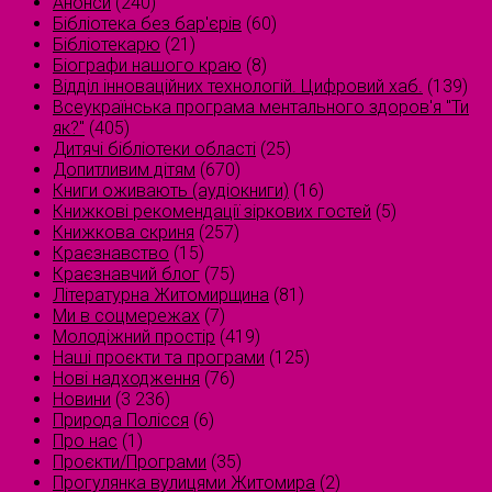
Анонси
(240)
Бібліотека без бар'єрів
(60)
Бібліотекарю
(21)
Біографи нашого краю
(8)
Відділ інноваційних технологій. Цифровий хаб.
(139)
Всеукраїнська програма ментального здоров'я "Ти
як?"
(405)
Дитячі бібліотеки області
(25)
Допитливим дітям
(670)
Книги оживають (аудіокниги)
(16)
Книжкові рекомендації зіркових гостей
(5)
Книжкова скриня
(257)
Краєзнавство
(15)
Краєзнавчий блог
(75)
Літературна Житомирщина
(81)
Ми в соцмережах
(7)
Молодіжний простір
(419)
Наші проєкти та програми
(125)
Нові надходження
(76)
Новини
(3 236)
Природа Полісся
(6)
Про нас
(1)
Проєкти/Програми
(35)
Прогулянка вулицями Житомира
(2)