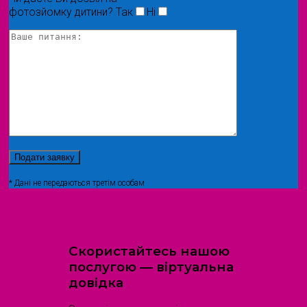
фотозйомку дитини?
Так
Ні
* Дані не передаються третім особам
Скористайтесь нашою
послугою — віртуальна
довідка