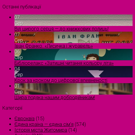
Останні публікації
07
Сер
Від щирого серця — до книжкових полиць!
07
Сер
Іван Франко. «Лисичка і журавель»
06
Сер
Бібліорелакс «Затишні читання кольору літа»
04
Сер
Крок за кроком до цифрової впевненості
01
Сер
Щира подяка нашим добродійникам!
Категорії
Євроквіз
(15)
Єдина країна — єдина сім’я
(574)
Історія міста Житомира
(14)