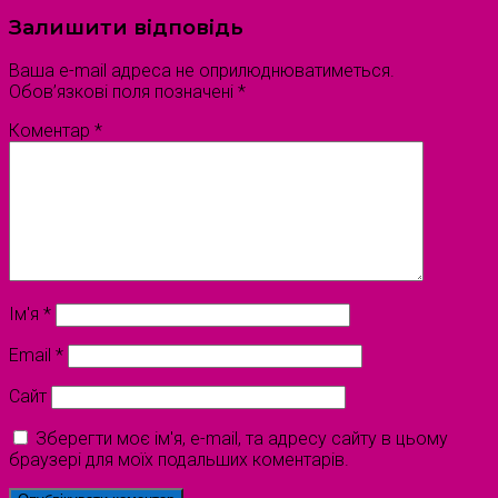
Залишити відповідь
Ваша e-mail адреса не оприлюднюватиметься.
Обов’язкові поля позначені
*
Коментар
*
Ім'я
*
Email
*
Сайт
Зберегти моє ім'я, e-mail, та адресу сайту в цьому
браузері для моїх подальших коментарів.