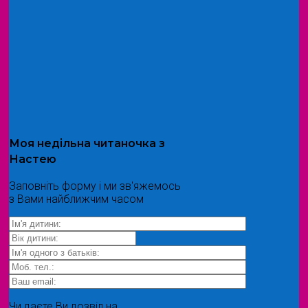
Моя
недільна читаночка
з
Настею
Заповніть форму і ми зв'яжемось
з Вами найближчим часом
Чи даєте Ви дозвіл на