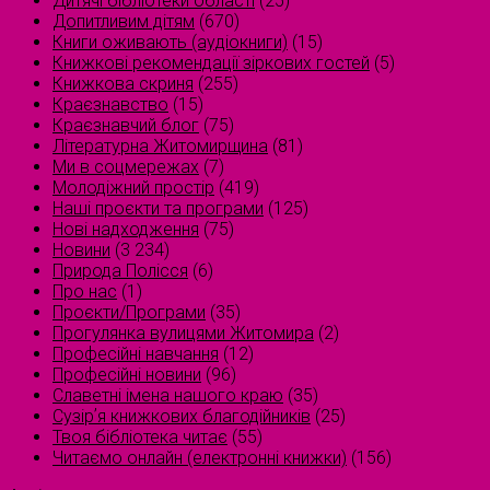
Дитячі бібліотеки області
(25)
Допитливим дітям
(670)
Книги оживають (аудіокниги)
(15)
Книжкові рекомендації зіркових гостей
(5)
Книжкова скриня
(255)
Краєзнавство
(15)
Краєзнавчий блог
(75)
Літературна Житомирщина
(81)
Ми в соцмережах
(7)
Молодіжний простір
(419)
Наші проєкти та програми
(125)
Нові надходження
(75)
Новини
(3 234)
Природа Полісся
(6)
Про нас
(1)
Проєкти/Програми
(35)
Прогулянка вулицями Житомира
(2)
Професійні навчання
(12)
Професійні новини
(96)
Славетні імена нашого краю
(35)
Сузірʼя книжкових благодійників
(25)
Твоя бібліотека читає
(55)
Читаємо онлайн (електронні книжки)
(156)