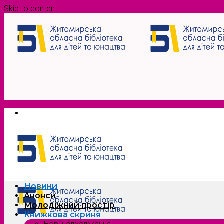
Skip to content
Новини
Анонси
Молодіжний простір
Книжкова скриня