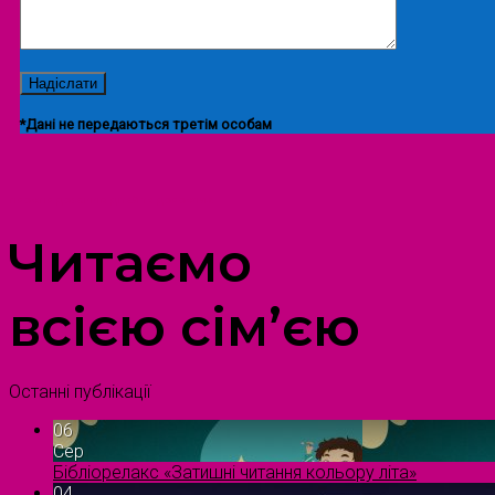
*Дані не передаються третім особам
ПРОСТІР ДОЗВІЛЛЯ ДІТЕЙ ТА ДОРОСЛИХ
Читаємо
всією сім’єю
Останні публікації
06
Сер
Бібліорелакс «Затишні читання кольору літа»
04