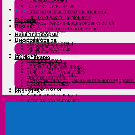
Нові надходження
Твоя бібліотека читає
Menu
Читаємо онлайн (електронні книжки)
Книги оживають (аудіокниги)
Головна
Книжкові рекомендації зіркових гостей
Про нас
Сузірʼя книжкових благодійників
Історія бібліотеки
Наші платформи
Контакти
Цифрова освіта
Структура бібліотеки
Безпечний інтернет
Офіційна інформація
Цифровий хаб
Читачам
Бібліотекарю
Пам’ятка читача
Професійні новини
Кожна дитина має право
Наші проєкти та програми
Єдина країна — єдина сім’я
Бібліотека без бар’єрів
Допитливим дітям
Всеукраїнська програма ментального здоров’я “
Проєкти/Програми
Євроквіз
Краєзнавчий блог
Контакти
Краєзнавчий календар
Історія міста Житомира
Біографи нашого краю
Природа Полісся
Літературна Житомирщина
Славетні імена нашого краю
Menu