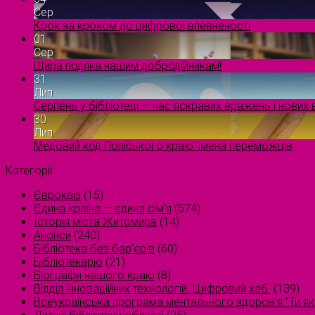
Сер
Крок за кроком до цифрової впевненості
01
Сер
Щира подяка нашим добродійникам!
31
Лип
Серпень у бібліотеці — час яскравих вражень і нових в
30
Лип
Медовий код Поліського краю: імена переможців
Категорії
Євроквіз
(15)
Єдина країна — єдина сім’я
(574)
Історія міста Житомира
(14)
Анонси
(240)
Бібліотека без бар'єрів
(60)
Бібліотекарю
(21)
Біографи нашого краю
(8)
Відділ інноваційних технологій. Цифровий хаб.
(139)
Всеукраїнська програма ментального здоров'я "Ти як