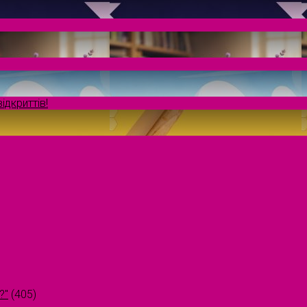
ідкриттів!
?"
(405)