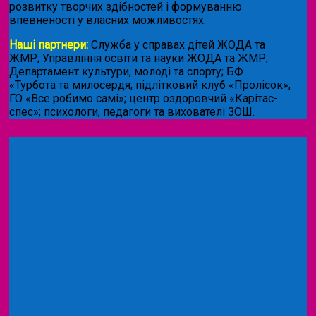
розвитку творчих здібностей і формуванню
впевненості у власних можливостях.
Наші партнери:
Служба у справах дітей ЖОДА та
ЖМР; Управління освіти та науки ЖОДА та ЖМР;
Департамент культури, молоді та спорту; БФ
«Турбота та милосердя; підлітковий клуб «Пролісок»;
ГО «Все робимо самі»; центр оздоровчий «Карітас-
спес»;
психологи, педагоги та вихователі ЗОШ.