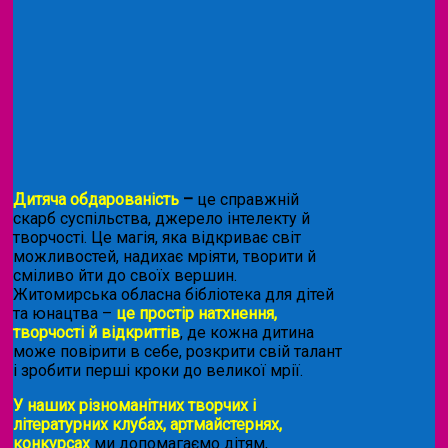
Дитяча обдарованість
–
це справжній
скарб суспільства, джерело інтелекту й
творчості. Це магія, яка відкриває світ
можливостей, надихає мріяти, творити й
сміливо йти до своїх вершин.
Житомирська обласна бібліотека для дітей
та юнацтва –
це простір натхнення,
творчості й відкриттів
, де кожна дитина
може повірити в себе, розкрити свій талант
і зробити перші кроки до великої мрії.
У наших різноманітних творчих і
літературних клубах, артмайстернях,
конкурсах
ми допомагаємо дітям,