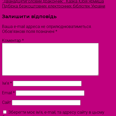
“Дванадцятиголовий дракончик”. Казка Юрія Ярмиша
Підбірка безкоштовних електронних бібліотек України
Залишити відповідь
Ваша e-mail адреса не оприлюднюватиметься.
Обов’язкові поля позначені
*
Коментар
*
Ім'я
*
Email
*
Сайт
Зберегти моє ім'я, e-mail, та адресу сайту в цьому