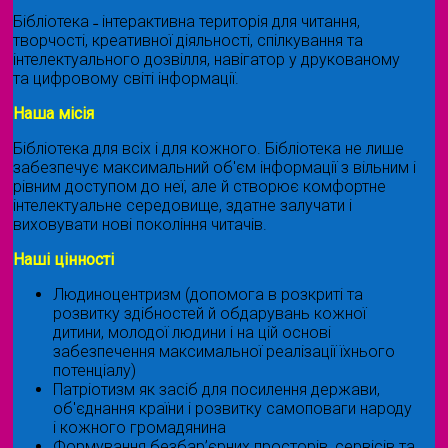
Бібліотека ˗ інтерактивна територія для читання,
творчості, креативної діяльності, спілкування та
інтелектуального дозвілля, навігатор у друкованому
та цифровому світі інформації.
Наша місія
Бібліотека для всіх і для кожного. Бібліотека не лише
забезпечує максимальний об'єм інформації з вільним і
рівним доступом до неї, але й створює комфортне
інтелектуальне середовище, здатне залучати і
виховувати нові покоління читачів.
Наші цінності
Людиноцентризм (допомога в розкриті та
розвитку здібностей й обдарувань кожної
дитини, молодої людини і на цій основі
забезпечення максимальної реалізації їхнього
потенціалу)
Патріотизм як засіб для посилення держави,
об'єднання країни і розвитку самоповаги народу
і кожного громадянина
Формування безбар’єрних просторів, сервісів та