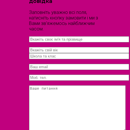
довідка
Заповніть уважно всі поля,
натисніть кнопку замовити і ми з
Вами зв'яжемось найближчим
часом.