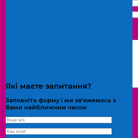
Що бажаєте замовити:
Екскурсія
Локація
Які маєте запитання?
Заповніть форму і ми зв'яжемось з
Вами найближчим часом
*Дані не передаються третім особам
Екскурсія/локація