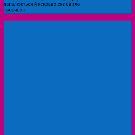
запалюється й яскраво сяє світло
творчості.