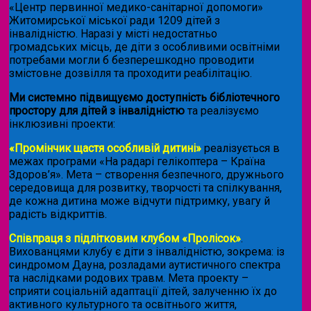
«Центр первинної медико-санітарної допомоги»
Житомирської міської ради 1209 дітей з
інвалідністю. Наразі у місті недостатньо
громадських місць, де діти з особливими освітніми
потребами могли б безперешкодно проводити
змістовне дозвілля та проходити реабілітацію.
Ми системно підвищуємо доступність бібліотечного
простору для дітей з інвалідністю
та реалізуємо
інклюзивні проекти:
«Промінчик щастя особливій дитині»
реалізується в
межах програми «На радарі гелікоптера – Країна
Здоров’я». Мета – створення безпечного, дружнього
середовища для розвитку, творчості та спілкування,
де кожна дитина може відчути підтримку, увагу й
радість відкриттів.
Співпраця з підлітковим клубом «Пролісок»
.
Вихованцями клубу є діти з інвалідністю, зокрема: із
синдромом Дауна, розладами аутистичного спектра
та наслідками родових травм. Мета проекту –
сприяти соціальній адаптації дітей, залученню їх до
активного культурного та освітнього життя,