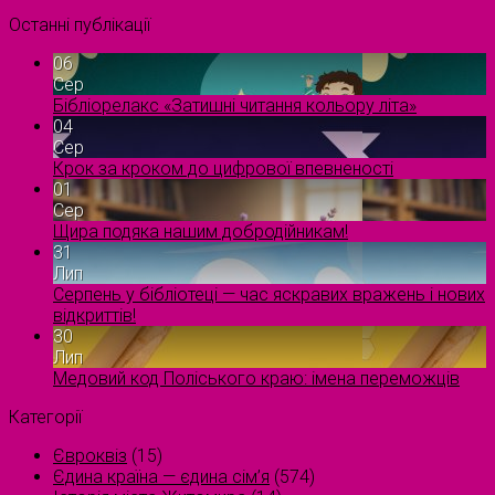
Останні публікації
06
Сер
Бібліорелакс «Затишні читання кольору літа»
04
Сер
Крок за кроком до цифрової впевненості
01
Сер
Щира подяка нашим добродійникам!
31
Лип
Серпень у бібліотеці — час яскравих вражень і нових
відкриттів!
30
Лип
Медовий код Поліського краю: імена переможців
Категорії
Євроквіз
(15)
Єдина країна — єдина сім’я
(574)