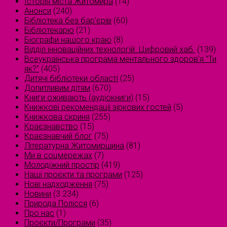
Історія міста Житомира
(14)
Анонси
(240)
Бібліотека без бар'єрів
(60)
Бібліотекарю
(21)
Біографи нашого краю
(8)
Відділ інноваційних технологій. Цифровий хаб.
(139)
Всеукраїнська програма ментального здоров'я "Ти
як?"
(405)
Дитячі бібліотеки області
(25)
Допитливим дітям
(670)
Книги оживають (аудіокниги)
(15)
Книжкові рекомендації зіркових гостей
(5)
Книжкова скриня
(255)
Краєзнавство
(15)
Краєзнавчий блог
(75)
Літературна Житомирщина
(81)
Ми в соцмережах
(7)
Молодіжний простір
(419)
Наші проєкти та програми
(125)
Нові надходження
(75)
Новини
(3 234)
Природа Полісся
(6)
Про нас
(1)
Проєкти/Програми
(35)