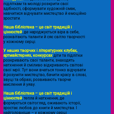
підліткам та молоді розкрити свої
здібності, сформувати художній смак,
навчитися відчувати мистецтво й емоційно
зростати.
Наша бібліотека – це світ традицій і
цінностей
, де народжується віра в себе,
розквітають таланти й сяє світло творчості
у кожному серці.
У наших творчих і літературних клубах,
артмайстернях, конкурсах
діти та підлітки
розкривають свої таланти, знаходять
натхнення й сміливо відкривають світові
свої мрії. Тут вони вчаться тонко відчувати
й розуміти мистецтво, бачити красу в слові,
звуці та образі, розвивають творче
мислення й уяву.
Наша бібліотека – це світ традицій і
цінностей
, тепла й натхнення, де
формується світогляд, оживають історії,
зростає любов до книги й мистецтва. І
найголовніше – у кожному серці