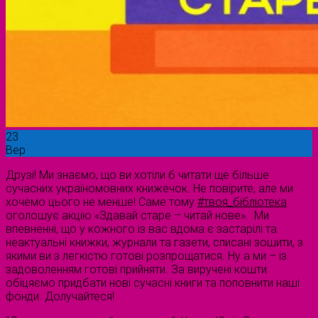
23
Вер
Друзі! Ми знаємо, що ви хотіли б читати ще більше
сучасних україномовних книжечок. Не повірите, але ми
хочемо цього не менше! Саме тому
#твоя_бібліотека
оголошує акцію «Здавай старе – читай нове». Ми
впевненні, що у кожного із вас вдома є застарілі та
неактуальні книжки, журнали та газети, списані зошити, з
якими ви з легкістю готові розпрощатися. Ну а ми – із
задоволенням готові прийняти. За виручені кошти
обіцяємо придбати нові сучасні книги та поповнити наші
фонди. Долучайтеся!