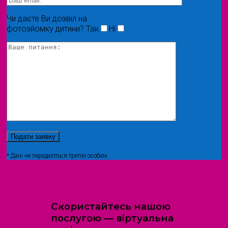
Чи даєте Ви дозвіл на
фотозйомку дитини?
Так
Ні
* Дані не передаються третім особам
Скористайтесь нашою
послугою — віртуальна