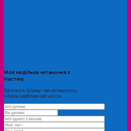
Моя
недільна читаночка
з
Настею
Заповніть форму і ми зв'яжемось
з Вами найближчим часом