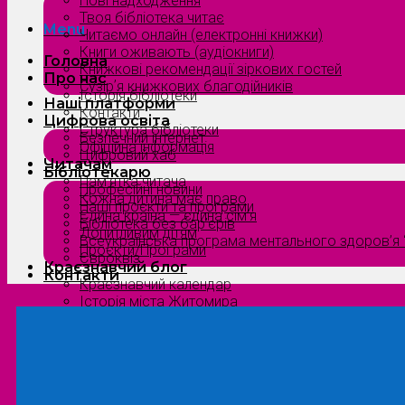
Нові надходження
Твоя бібліотека читає
Menu
Читаємо онлайн (електронні книжки)
Книги оживають (аудіокниги)
Головна
Книжкові рекомендації зіркових гостей
Про нас
Сузірʼя книжкових благодійників
Історія бібліотеки
Наші платформи
Контакти
Цифрова освіта
Структура бібліотеки
Безпечний інтернет
Офіційна інформація
Цифровий хаб
Читачам
Бібліотекарю
Пам’ятка читача
Професійні новини
Кожна дитина має право
Наші проєкти та програми
Єдина країна — єдина сім’я
Бібліотека без бар’єрів
Допитливим дітям
Всеукраїнська програма ментального здоров’я “
Проєкти/Програми
Євроквіз
Краєзнавчий блог
Контакти
Краєзнавчий календар
Історія міста Житомира
Біографи нашого краю
Природа Полісся
Літературна Житомирщина
Славетні імена нашого краю
Menu