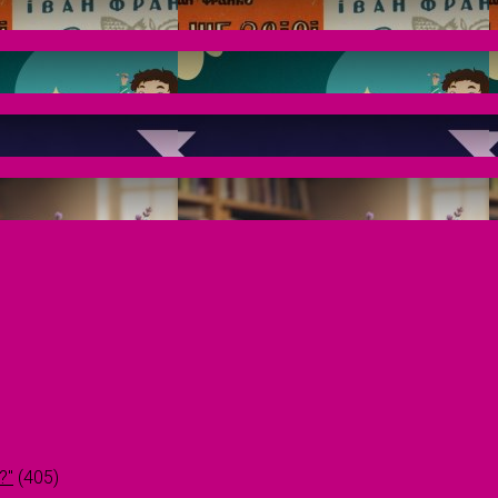
?"
(405)