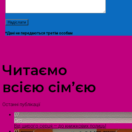
*Дані не передаються третім особам
ПРОСТІР ДОЗВІЛЛЯ ДІТЕЙ ТА ДОРОСЛИХ
Читаємо
всією сім’єю
Останні публікації
07
Сер
Від щирого серця — до книжкових полиць!
07