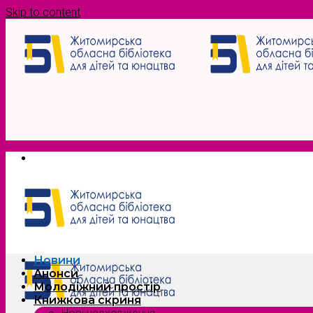
Skip to content
Новини
Анонси
Молодіжний простір
Книжкова скриня