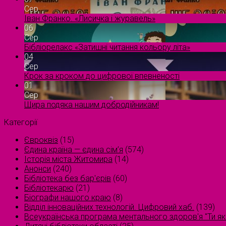
Сер
Іван Франко. «Лисичка і журавель»
06
Сер
Бібліорелакс «Затишні читання кольору літа»
04
Сер
Крок за кроком до цифрової впевненості
01
Сер
Щира подяка нашим добродійникам!
Категорії
Євроквіз
(15)
Єдина країна — єдина сім’я
(574)
Історія міста Житомира
(14)
Анонси
(240)
Бібліотека без бар'єрів
(60)
Бібліотекарю
(21)
Біографи нашого краю
(8)
Відділ інноваційних технологій. Цифровий хаб.
(139)
Всеукраїнська програма ментального здоров'я "Ти як