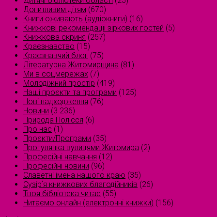
Дитячі бібліотеки області
(25)
Допитливим дітям
(670)
Книги оживають (аудіокниги)
(16)
Книжкові рекомендації зіркових гостей
(5)
Книжкова скриня
(257)
Краєзнавство
(15)
Краєзнавчий блог
(75)
Літературна Житомирщина
(81)
Ми в соцмережах
(7)
Молодіжний простір
(419)
Наші проєкти та програми
(125)
Нові надходження
(76)
Новини
(3 236)
Природа Полісся
(6)
Про нас
(1)
Проєкти/Програми
(35)
Прогулянка вулицями Житомира
(2)
Професійні навчання
(12)
Професійні новини
(96)
Славетні імена нашого краю
(35)
Сузірʼя книжкових благодійників
(26)
Твоя бібліотека читає
(55)
Читаємо онлайн (електронні книжки)
(156)