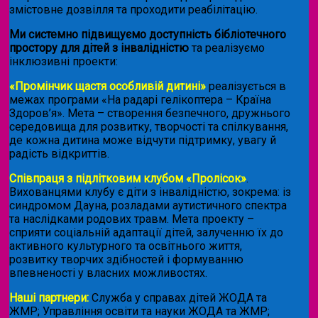
змістовне дозвілля та проходити реабілітацію.
Ми системно підвищуємо доступність бібліотечного
простору для дітей з інвалідністю
та реалізуємо
інклюзивні проекти:
«Промінчик щастя особливій дитині»
реалізується в
межах програми «На радарі гелікоптера – Країна
Здоров’я». Мета – створення безпечного, дружнього
середовища для розвитку, творчості та спілкування,
де кожна дитина може відчути підтримку, увагу й
радість відкриттів.
Співпраця з підлітковим клубом «Пролісок»
.
Вихованцями клубу є діти з інвалідністю, зокрема: із
синдромом Дауна, розладами аутистичного спектра
та наслідками родових травм. Мета проекту –
сприяти соціальній адаптації дітей, залученню їх до
активного культурного та освітнього життя,
розвитку творчих здібностей і формуванню
впевненості у власних можливостях.
Наші партнери:
Служба у справах дітей ЖОДА та
ЖМР; Управління освіти та науки ЖОДА та ЖМР;