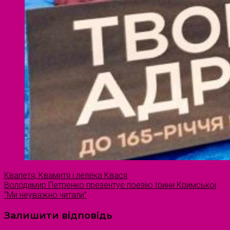
Квапетя, Квамитя і лелека Квася
Володимир Петренко презентує поезію Ірини Кримської
“Ми неуважно читали”
Залишити відповідь