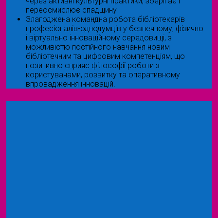
через активні культурні практики, зберігає і
переосмислює спадщину
Злагоджена командна робота бібліотекарів
професіоналів-однодумців у безпечному, фізично
і віртуально інноваційному середовищі, з
можливістю постійного навчання новим
бібліотечним та цифровим компетенціям, що
позитивно сприяє філософії роботи з
користувачами, розвитку та оперативному
впровадження інновацій.