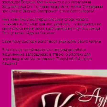
проводом Богдана Хмельницького до заснування
Задунайської Січі. Головна праця його життя “Оповідання
про славне Військо Запорізьке” стала бестселером.
Нині, коли пишуться перші сторінки історії нового
тисячоліття, головне для нас, українців, – утвердитися на
своїй споконвічній землі, щоб залишитися тут назавжди.
Про це мріяв і Адріан Кащенко.
Саме тому сьогодні його твори знаходять свого читача.
Всіх охочих ознайомитися з творчим доробком
письменника запрошуємо в #твою_бібліотеку для
перегляду тематичної полички “Творчі обрії Адріана
Кащенка”.