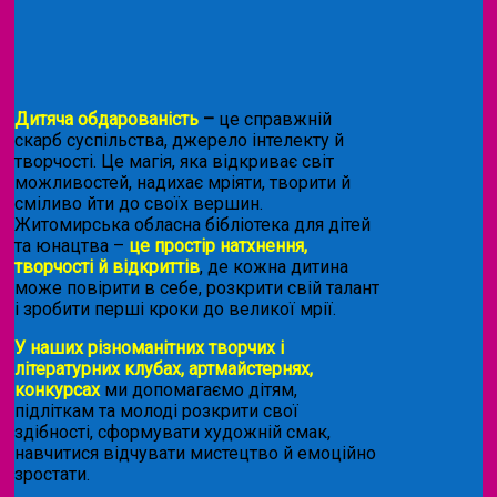
Дитяча обдарованість
–
це справжній
скарб суспільства, джерело інтелекту й
творчості. Це магія, яка відкриває світ
можливостей, надихає мріяти, творити й
сміливо йти до своїх вершин.
Житомирська обласна бібліотека для дітей
та юнацтва –
це простір натхнення,
творчості й відкриттів
, де кожна дитина
може повірити в себе, розкрити свій талант
і зробити перші кроки до великої мрії.
У наших різноманітних творчих і
літературних клубах, артмайстернях,
конкурсах
ми допомагаємо дітям,
підліткам та молоді розкрити свої
здібності, сформувати художній смак,
навчитися відчувати мистецтво й емоційно
зростати.