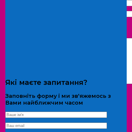
Що бажаєте замовити:
Екскурсія
Локація
Які маєте запитання?
Заповніть форму і ми зв'яжемось з
Вами найближчим часом
*Дані не передаються третім особам
Екскурсія/локація