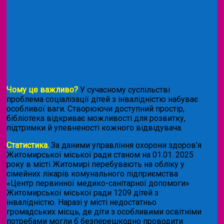
Чому це важливо?
У сучасному суспільстві
проблема соціалізації дітей з інвалідністю набуває
особливої ваги. Створюючи доступний простір,
бібліотека відкриває можливості для розвитку,
підтримки й упевненості кожного відвідувача.
Статистика.
За даними управління охорони здоров’я
Житомирської міської ради станом на 01.01. 2025
року в місті Житомирі перебувають на обліку у
сімейних лікарів комунального підприємства
«Центр первинної медико-санітарної допомоги»
Житомирської міської ради 1209 дітей з
інвалідністю. Наразі у місті недостатньо
громадських місць, де діти з особливими освітніми
потребами могли б безперешкодно проводити