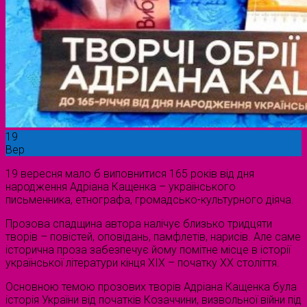
19
Вер
19 вересня мало б виповнитися 165 років від дня
народження Адріана Кащенка – українського
письменника, етнографа, громадсько-культурного діяча.
Прозова спадщина автора налічує близько тридцяти
творів – повістей, оповідань, памфлетів, нарисів. Але саме
історична проза забезпечує йому помітне місце в історії
української літератури кінця XIX – початку XX століття.
Основною темою прозових творів Адріана Кащенка була
історія України від початків Козаччини, визвольної війни під