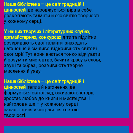
Наша бібліотека – це світ традицій і
цінностей
, де народжується віра в себе,
розквітають таланти й сяє світло творчості
у кожному серці.
У наших творчих і літературних клубах,
артмайстернях, конкурсах
діти та підлітки
розкривають свої таланти, знаходять
натхнення й сміливо відкривають світові
свої мрії. Тут вони вчаться тонко відчувати
й розуміти мистецтво, бачити красу в слові,
звуці та образі, розвивають творче
мислення й уяву.
Наша бібліотека – це світ традицій і
цінностей
, тепла й натхнення, де
формується світогляд, оживають історії,
зростає любов до книги й мистецтва. І
найголовніше – у кожному серці
запалюється й яскраво сяє світло
творчості.