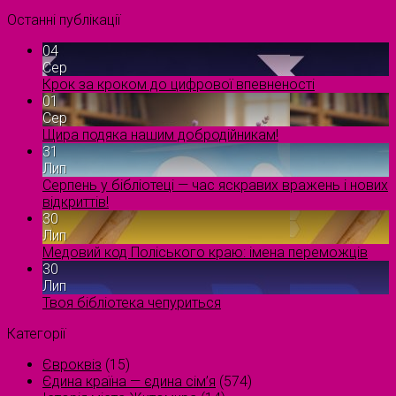
Останні публікації
04
Сер
Крок за кроком до цифрової впевненості
01
Сер
Щира подяка нашим добродійникам!
31
Лип
Серпень у бібліотеці — час яскравих вражень і нових
відкриттів!
30
Лип
Медовий код Поліського краю: імена переможців
30
Лип
Твоя бібліотека чепуриться
Категорії
Євроквіз
(15)
Єдина країна — єдина сім’я
(574)