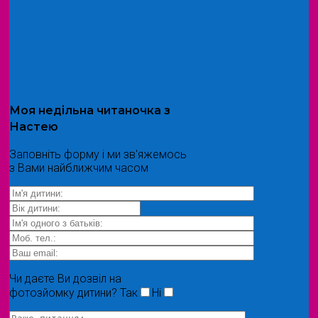
Моя
недільна читаночка
з
Настею
Заповніть форму і ми зв'яжемось
з Вами найближчим часом
Чи даєте Ви дозвіл на
фотозйомку дитини?
Так
Ні