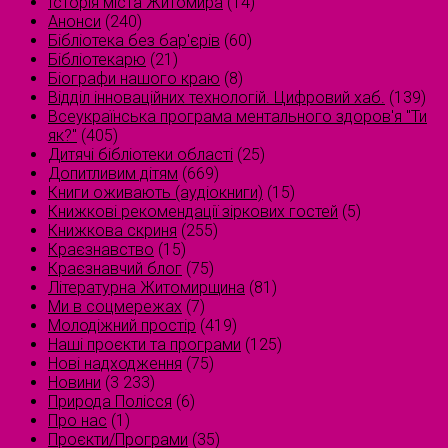
Історія міста Житомира
(14)
Анонси
(240)
Бібліотека без бар'єрів
(60)
Бібліотекарю
(21)
Біографи нашого краю
(8)
Відділ інноваційних технологій. Цифровий хаб.
(139)
Всеукраїнська програма ментального здоров'я "Ти
як?"
(405)
Дитячі бібліотеки області
(25)
Допитливим дітям
(669)
Книги оживають (аудіокниги)
(15)
Книжкові рекомендації зіркових гостей
(5)
Книжкова скриня
(255)
Краєзнавство
(15)
Краєзнавчий блог
(75)
Літературна Житомирщина
(81)
Ми в соцмережах
(7)
Молодіжний простір
(419)
Наші проєкти та програми
(125)
Нові надходження
(75)
Новини
(3 233)
Природа Полісся
(6)
Про нас
(1)
Проєкти/Програми
(35)