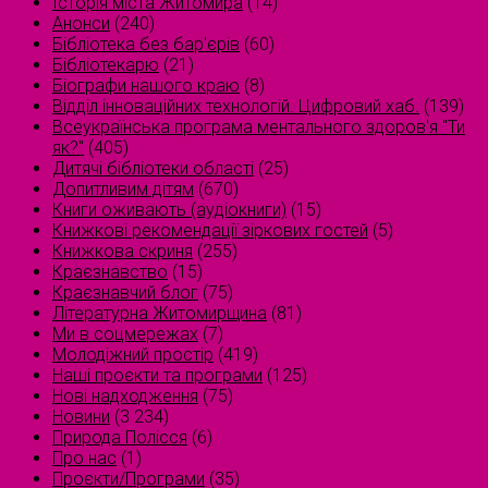
Історія міста Житомира
(14)
Анонси
(240)
Бібліотека без бар'єрів
(60)
Бібліотекарю
(21)
Біографи нашого краю
(8)
Відділ інноваційних технологій. Цифровий хаб.
(139)
Всеукраїнська програма ментального здоров'я "Ти
як?"
(405)
Дитячі бібліотеки області
(25)
Допитливим дітям
(670)
Книги оживають (аудіокниги)
(15)
Книжкові рекомендації зіркових гостей
(5)
Книжкова скриня
(255)
Краєзнавство
(15)
Краєзнавчий блог
(75)
Літературна Житомирщина
(81)
Ми в соцмережах
(7)
Молодіжний простір
(419)
Наші проєкти та програми
(125)
Нові надходження
(75)
Новини
(3 234)
Природа Полісся
(6)
Про нас
(1)
Проєкти/Програми
(35)