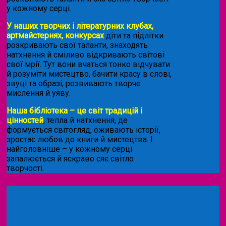
у кожному серці.
У наших творчих і літературних клубах,
артмайстернях, конкурсах
діти та підлітки
розкривають свої таланти, знаходять
натхнення й сміливо відкривають світові
свої мрії. Тут вони вчаться тонко відчувати
й розуміти мистецтво, бачити красу в слові,
звуці та образі, розвивають творче
мислення й уяву.
Наша бібліотека – це світ традицій і
цінностей
, тепла й натхнення, де
формується світогляд, оживають історії,
зростає любов до книги й мистецтва. І
найголовніше – у кожному серці
запалюється й яскраво сяє світло
творчості.