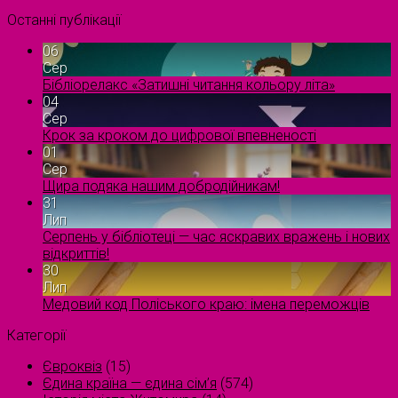
Останні публікації
06
Сер
Бібліорелакс «Затишні читання кольору літа»
04
Сер
Крок за кроком до цифрової впевненості
01
Сер
Щира подяка нашим добродійникам!
31
Лип
Серпень у бібліотеці — час яскравих вражень і нових
відкриттів!
30
Лип
Медовий код Поліського краю: імена переможців
Категорії
Євроквіз
(15)
Єдина країна — єдина сім’я
(574)