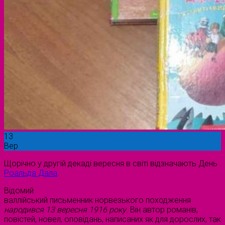
13
Вер
Щорічно у другій декаді вересня в світі відзначають День
Роальда Дала
.
Відомий
валлійський письменник норвезького походження
народився 13 вересня 1916 року
. Він автор романів,
повістей, новел, оповідань, написаних як для дорослих, так