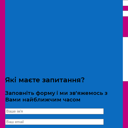
Що бажаєте замовити:
Екскурсія
Локація
Які маєте запитання?
Заповніть форму і ми зв'яжемось з
Вами найближчим часом
*Дані не передаються третім особам
Екскурсія/локація