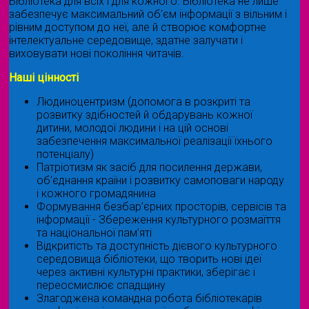
Бібліотека для всіх і для кожного. Бібліотека не лише
забезпечує максимальний об'єм інформації з вільним і
рівним доступом до неї, але й створює комфортне
інтелектуальне середовище, здатне залучати і
виховувати нові покоління читачів.
Наші цінності
Людиноцентризм (допомога в розкриті та
розвитку здібностей й обдарувань кожної
дитини, молодої людини і на цій основі
забезпечення максимальної реалізації їхнього
потенціалу)
Патріотизм як засіб для посилення держави,
об'єднання країни і розвитку самоповаги народу
і кожного громадянина
Формування безбар’єрних просторів, сервісів та
інформації - Збереження культурного розмаїття
та національної пам’яті
Відкритість та доступність дієвого культурного
середовища бібліотеки, що творить нові ідеї
через активні культурні практики, зберігає і
переосмислює спадщину
Злагоджена командна робота бібліотекарів