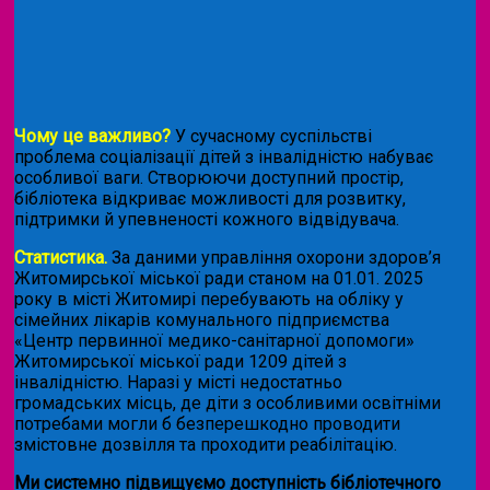
Чому це важливо?
У сучасному суспільстві
проблема соціалізації дітей з інвалідністю набуває
особливої ваги. Створюючи доступний простір,
бібліотека відкриває можливості для розвитку,
підтримки й упевненості кожного відвідувача.
Статистика.
За даними управління охорони здоров’я
Житомирської міської ради станом на 01.01. 2025
року в місті Житомирі перебувають на обліку у
сімейних лікарів комунального підприємства
«Центр первинної медико-санітарної допомоги»
Житомирської міської ради 1209 дітей з
інвалідністю. Наразі у місті недостатньо
громадських місць, де діти з особливими освітніми
потребами могли б безперешкодно проводити
змістовне дозвілля та проходити реабілітацію.
Ми системно підвищуємо доступність бібліотечного