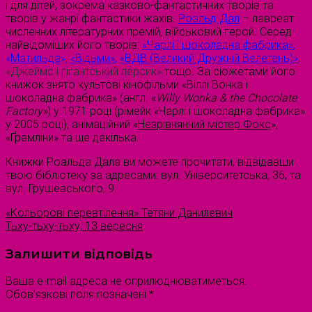
і для дітей, зокрема казково-фантастичних творів та
творів у жанрі фантастики жахів.
Роальд Дал
– лавреат
численних літературних премій, військовий герой. Серед
найвідоміших його творів:
«Чарлі і шоколадна фабрика»
,
«
Матильда
»,
«Відьми»
,
«ВДВ (Великий Дружній Велетень)»
,
«Джеймс і гігантський персик»
тощо. За сюжетами його
книжок знято культові кінофільми «Віллі Вонка і
шоколадна фабрика» (англ. «
Willy Wonka & the Chocolate
Factory
»
) у 1971 році (рімейк «Чарлі і шоколадна фабрика»
у 2005 році), анімаційний «
Незрівнянний містер Фокс
»,
«Ґремліни» та ще декілька.
Книжки Роальда Дала ви можете прочитати, відвідавши
твою бібліотеку за адресами: вул. Університетська, 36, та
вул. Грушевського, 9.
«Кольорові перевтілення» Тетяни Данилевич
Тьху-тьху-тьху, 13 вересня
Залишити відповідь
Ваша e-mail адреса не оприлюднюватиметься.
Обов’язкові поля позначені
*