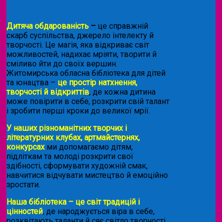
Дитяча обдарованість
–
це справжній
скарб суспільства, джерело інтелекту й
творчості. Це магія, яка відкриває світ
можливостей, надихає мріяти, творити й
сміливо йти до своїх вершин.
Житомирська обласна бібліотека для дітей
та юнацтва –
це простір натхнення,
творчості й відкриттів
, де кожна дитина
може повірити в себе, розкрити свій талант
і зробити перші кроки до великої мрії.
У наших різноманітних творчих і
літературних клубах, артмайстернях,
конкурсах
ми допомагаємо дітям,
підліткам та молоді розкрити свої
здібності, сформувати художній смак,
навчитися відчувати мистецтво й емоційно
зростати.
Наша бібліотека – це світ традицій і
цінностей
, де народжується віра в себе,
розквітають таланти й сяє світло творчості