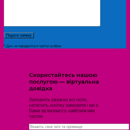
* Дані не передаються третім особам
Скористайтесь нашою
послугою — віртуальна
довідка
Заповніть уважно всі поля,
натисніть кнопку замовити і ми з
Вами зв'яжемось найближчим
часом.