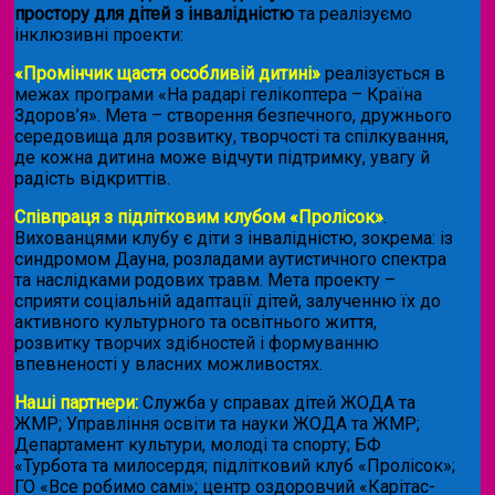
простору для дітей з інвалідністю
та реалізуємо
інклюзивні проекти:
«Промінчик щастя особливій дитині»
реалізується в
межах програми «На радарі гелікоптера – Країна
Здоров’я». Мета – створення безпечного, дружнього
середовища для розвитку, творчості та спілкування,
де кожна дитина може відчути підтримку, увагу й
радість відкриттів.
Співпраця з підлітковим клубом «Пролісок»
.
Вихованцями клубу є діти з інвалідністю, зокрема: із
синдромом Дауна, розладами аутистичного спектра
та наслідками родових травм. Мета проекту –
сприяти соціальній адаптації дітей, залученню їх до
активного культурного та освітнього життя,
розвитку творчих здібностей і формуванню
впевненості у власних можливостях.
Наші партнери:
Служба у справах дітей ЖОДА та
ЖМР; Управління освіти та науки ЖОДА та ЖМР;
Департамент культури, молоді та спорту; БФ
«Турбота та милосердя; підлітковий клуб «Пролісок»;
ГО «Все робимо самі»; центр оздоровчий «Карітас-