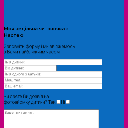
Моя
недільна читаночка
з
Настею
Заповніть форму і ми зв'яжемось
з Вами найближчим часом
Чи даєте Ви дозвіл на
фотозйомку дитини?
Так
Ні