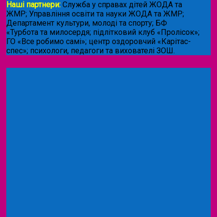
Наші партнери:
Служба у справах дітей ЖОДА та
ЖМР; Управління освіти та науки ЖОДА та ЖМР;
Департамент культури, молоді та спорту; БФ
«Турбота та милосердя; підлітковий клуб «Пролісок»;
ГО «Все робимо самі»; центр оздоровчий «Карітас-
спес»;
психологи, педагоги та вихователі ЗОШ.