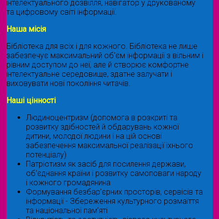
інтелектуального дозвілля, навігатор у друкованому
та цифровому світі інформації.
Наша місія
Бібліотека для всіх і для кожного. Бібліотека не лише
забезпечує максимальний об'єм інформації з вільним і
рівним доступом до неї, але й створює комфортне
інтелектуальне середовище, здатне залучати і
виховувати нові покоління читачів.
Наші цінності
Людиноцентризм (допомога в розкриті та
розвитку здібностей й обдарувань кожної
дитини, молодої людини і на цій основі
забезпечення максимальної реалізації їхнього
потенціалу)
Патріотизм як засіб для посилення держави,
об'єднання країни і розвитку самоповаги народу
і кожного громадянина
Формування безбар’єрних просторів, сервісів та
інформації - Збереження культурного розмаїття
та національної пам’яті