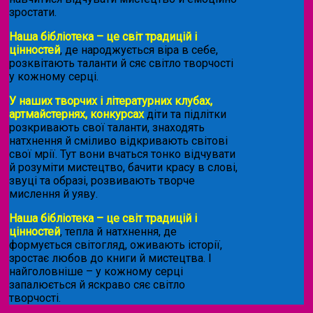
зростати.
Наша бібліотека – це світ традицій і
цінностей
, де народжується віра в себе,
розквітають таланти й сяє світло творчості
у кожному серці.
У наших творчих і літературних клубах,
артмайстернях, конкурсах
діти та підлітки
розкривають свої таланти, знаходять
натхнення й сміливо відкривають світові
свої мрії. Тут вони вчаться тонко відчувати
й розуміти мистецтво, бачити красу в слові,
звуці та образі, розвивають творче
мислення й уяву.
Наша бібліотека – це світ традицій і
цінностей
, тепла й натхнення, де
формується світогляд, оживають історії,
зростає любов до книги й мистецтва. І
найголовніше – у кожному серці
запалюється й яскраво сяє світло
творчості.