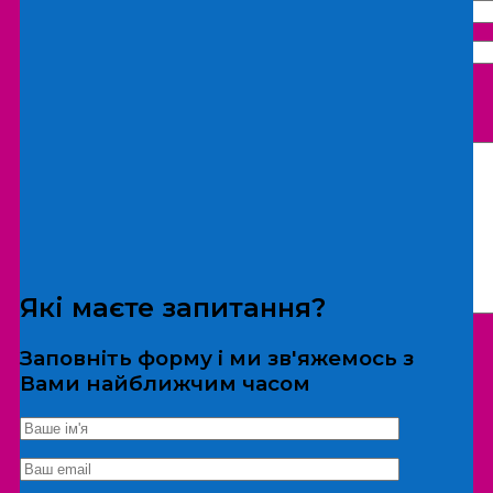
Що бажаєте замовити:
Екскурсія
Локація
Які маєте запитання?
Заповніть форму і ми зв'яжемось з
Вами найближчим часом
*Дані не передаються третім особам
Екскурсія/локація