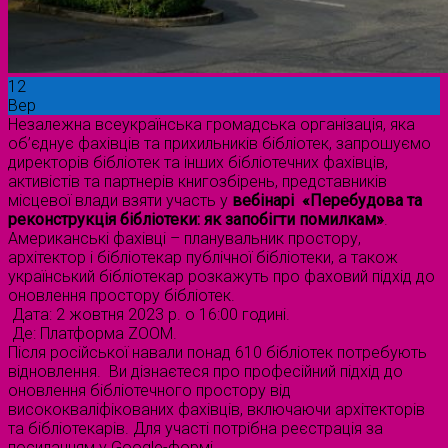
12
Вер
Незалежна всеукраїнська громадська організація, яка
об’єднує фахівців та прихильників бібліотек, запрошуємо
директорів бібліотек та інших бібліотечних фахівців,
активістів та партнерів книгозбірень, представників
місцевої влади взяти участь у
вебінарі «Перебудова та
реконструкція бібліотеки: як запобігти помилкам»
.
Американські фахівці – планувальник простору,
архітектор і бібліотекар публічної бібліотеки, а також
український бібліотекар розкажуть про фаховий підхід до
оновлення простору бібліотек.
Дата: 2 жовтня 2023 р. о 16:00 годині.
Де: Платформа ZOOM.
Після російської навали понад 610 бібліотек потребують
відновлення. Ви дізнаєтеся про професійний підхід до
оновлення бібліотечного простору від
висококваліфікованих фахівців, включаючи архітекторів
та бібліотекарів. Для участі потрібна реєстрація за
посиланням у Google-формі