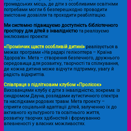
громадських місць, де діти з особливими освітніми
потребами могли б безперешкодно проводити
змістовне дозвілля та проходити реабілітацію.
Ми системно підвищуємо доступність бібліотечного
простору для дітей з інвалідністю
та реалізуємо
інклюзивні проекти:
«Промінчик щастя особливій дитині»
реалізується в
межах програми «На радарі гелікоптера – Країна
Здоров’я». Мета – створення безпечного, дружнього
середовища для розвитку, творчості та спілкування,
де кожна дитина може відчути підтримку, увагу й
радість відкриттів.
Співпраця з підлітковим клубом «Пролісок»
.
Вихованцями клубу є діти з інвалідністю, зокрема: із
синдромом Дауна, розладами аутистичного спектра
та наслідками родових травм. Мета проекту –
сприяти соціальній адаптації дітей, залученню їх до
активного культурного та освітнього життя,
розвитку творчих здібностей і формуванню
впевненості у власних можливостях.