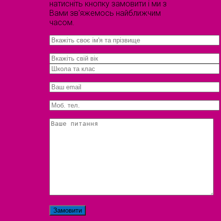
натисніть кнопку замовити і ми з
Вами зв'яжемось найближчим
часом.