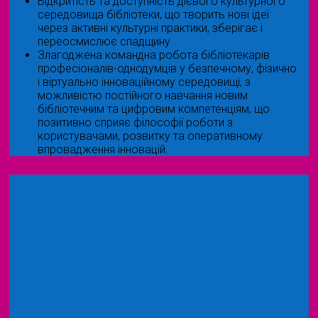
Відкритість та доступність дієвого культурного
середовища бібліотеки, що творить нові ідеї
через активні культурні практики, зберігає і
переосмислює спадщину
Злагоджена командна робота бібліотекарів
професіоналів-однодумців у безпечному, фізично
і віртуально інноваційному середовищі, з
можливістю постійного навчання новим
бібліотечним та цифровим компетенціям, що
позитивно сприяє філософії роботи з
користувачами, розвитку та оперативному
впровадження інновацій.