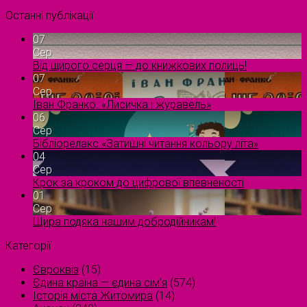
Останні публікації
07
Сер
Від щирого серця — до книжкових полиць!
07
Сер
Іван Франко. «Лисичка і журавель»
06
Сер
Бібліорелакс «Затишні читання кольору літа»
04
Сер
Крок за кроком до цифрової впевненості
01
Сер
Щира подяка нашим добродійникам!
Категорії
Євроквіз
(15)
Єдина країна — єдина сім’я
(574)
Історія міста Житомира
(14)