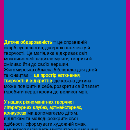
Дитяча обдарованість
–
це справжній
скарб суспільства, джерело інтелекту й
творчості. Це магія, яка відкриває світ
можливостей, надихає мріяти, творити й
сміливо йти до своїх вершин.
Житомирська обласна бібліотека для дітей
та юнацтва –
це простір натхнення,
творчості й відкриттів
, де кожна дитина
може повірити в себе, розкрити свій талант
і зробити перші кроки до великої мрії.
У наших різноманітних творчих і
літературних клубах, артмайстернях,
конкурсах
ми допомагаємо дітям,
підліткам та молоді розкрити свої
здібності, сформувати художній смак,
навчитися відчувати мистецтво й емоційно