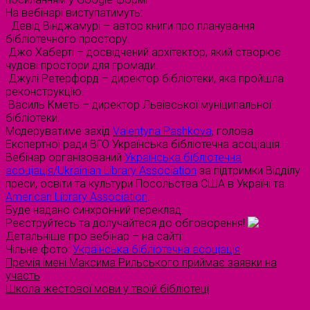
На вебінарі виступатимуть:
Девід Вінджамурі – автор книги про планування
бібліотечного простору.
Джо Хаберті – досвідчений архітектор, який створює
чудові простори для громади.
Джулі Ретерфорд – директор бібліотеки, яка пройшла
реконструкцію.
Василь Кметь – директор Львівської муніципальної
бібліотеки.
Модеруватиме захід
Valentyna Pashkova
, голова
Експертної ради ВГО Українська бібліотечна асоціація.
Вебінар організований
Українська бібліотечна
асоціація/Ukrainian Library Association
за підтримки Відділу
преси, освіти та культури Посольства США в Україні та
American Library Association
.
Буде надано синхронний переклад.
Реєструйтесь та долучайтеся до обговорення!
Детальніше про вебінар – на сайті:
Чільне фото:
Українська бібліотечна асоціація
Премія імені Максима Рильського приймає заявки на
участь
Школа жестової мови у твоїй бібліотеці