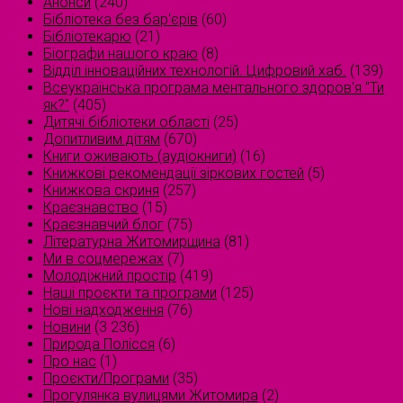
Анонси
(240)
Бібліотека без бар'єрів
(60)
Бібліотекарю
(21)
Біографи нашого краю
(8)
Відділ інноваційних технологій. Цифровий хаб.
(139)
Всеукраїнська програма ментального здоров'я "Ти
як?"
(405)
Дитячі бібліотеки області
(25)
Допитливим дітям
(670)
Книги оживають (аудіокниги)
(16)
Книжкові рекомендації зіркових гостей
(5)
Книжкова скриня
(257)
Краєзнавство
(15)
Краєзнавчий блог
(75)
Літературна Житомирщина
(81)
Ми в соцмережах
(7)
Молодіжний простір
(419)
Наші проєкти та програми
(125)
Нові надходження
(76)
Новини
(3 236)
Природа Полісся
(6)
Про нас
(1)
Проєкти/Програми
(35)
Прогулянка вулицями Житомира
(2)