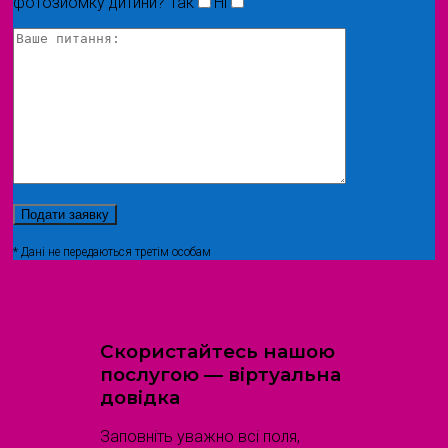
фотозйомку дитини?
Так
Ні
* Дані не передаються третім особам
Скористайтесь нашою
послугою — віртуальна
довідка
Заповніть уважно всі поля,