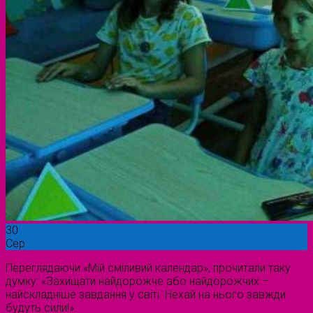
30
Сер
Переглядаючи «Мій сміливий календар», прочитали таку
думку: «Захищати найдорожче або найдорожчих –
найскладніше завдання у світі. Нехай на нього завжди
будуть сили!».