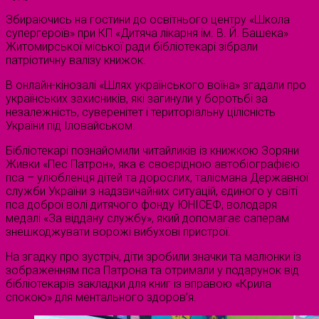
Збираючись на гостини до освітнього центру «Школа
супергероїв» при КП «Дитяча лікарня ім. В. Й. Башека»
Житомирської міської ради бібліотекарі зібрали
патріотичну валізу книжок.
В онлайн-кінозалі «Шлях українського воїна» згадали про
українських захисників, які загинули у боротьбі за
незалежність, суверенітет і територіальну цілісність
України під Іловайськом.
Бібліотекарі познайомили читайликів із книжкою Зоряни
Живки «Пес Патрон», яка є своєрідною автобіографією
пса – улюбленця дітей та дорослих, талісмана Державної
служби України з надзвичайних ситуацій, єдиного у світі
пса доброї волі дитячого фонду ЮНІСЕФ, володаря
медалі «За віддану службу», який допомагає саперам
знешкоджувати ворожі вибухові пристрої.
На згадку про зустріч, діти зробили значки та малюнки із
зображенням пса Патрона та отримали у подарунок від
бібліотекарів закладки для книг із вправою «Крила
спокою» для ментального здоров’я.