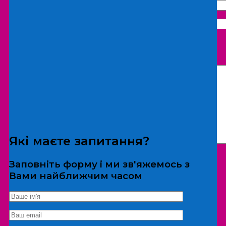
Що бажаєте замовити:
Екскурсія
Локація
Які маєте запитання?
Заповніть форму і ми зв'яжемось з
Вами найближчим часом
*Дані не передаються третім особам
Екскурсія/локація