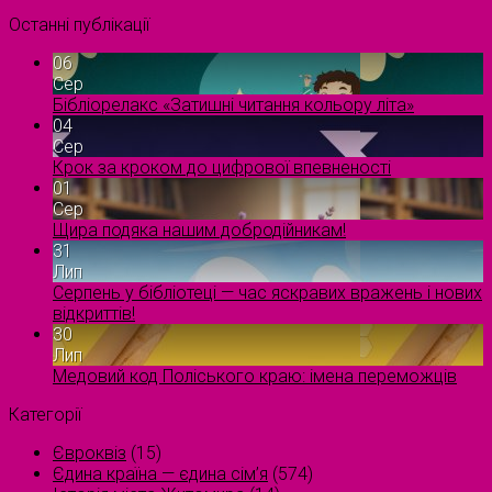
Останні публікації
06
Сер
Бібліорелакс «Затишні читання кольору літа»
04
Сер
Крок за кроком до цифрової впевненості
01
Сер
Щира подяка нашим добродійникам!
31
Лип
Серпень у бібліотеці — час яскравих вражень і нових
відкриттів!
30
Лип
Медовий код Поліського краю: імена переможців
Категорії
Євроквіз
(15)
Єдина країна — єдина сім’я
(574)