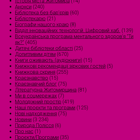
Історія міста Житомира
(14)
Анонси
(240)
Бібліотека без бар'єрів
(60)
Бібліотекарю
(21)
Біографи нашого краю
(8)
Відділ інноваційних технологій. Цифровий хаб.
(139)
Всеукраїнська програма ментального здоров'я "Ти
як?"
(405)
Дитячі бібліотеки області
(25)
Допитливим дітям
(670)
Книги оживають (аудіокниги)
(15)
Книжкові рекомендації зіркових гостей
(5)
Книжкова скриня
(255)
Краєзнавство
(15)
Краєзнавчий блог
(75)
Літературна Житомирщина
(81)
Ми в соцмережах
(7)
Молодіжний простір
(419)
Наші проєкти та програми
(125)
Нові надходження
(75)
Новини
(3 234)
Природа Полісся
(6)
Про нас
(1)
Проєкти/Програми
(35)