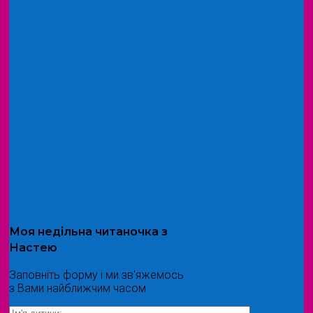
Моя
недільна читаночка
з
Настею
Заповніть форму і ми зв'яжемось
з Вами найближчим часом