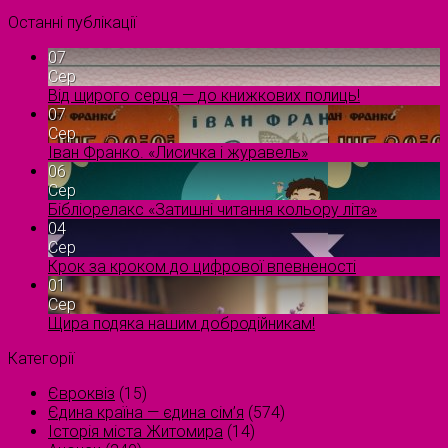
Останні публікації
07
Сер
Від щирого серця — до книжкових полиць!
07
Сер
Іван Франко. «Лисичка і журавель»
06
Сер
Бібліорелакс «Затишні читання кольору літа»
04
Сер
Крок за кроком до цифрової впевненості
01
Сер
Щира подяка нашим добродійникам!
Категорії
Євроквіз
(15)
Єдина країна — єдина сім’я
(574)
Історія міста Житомира
(14)