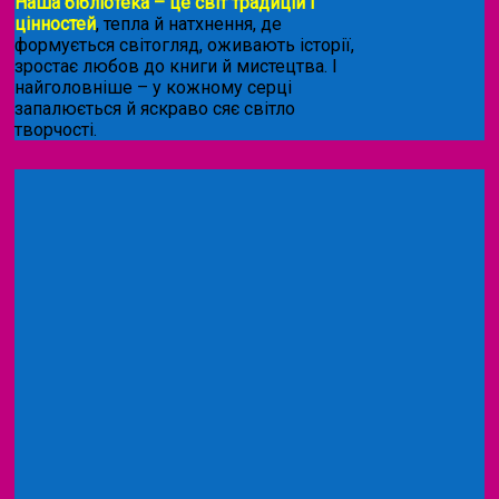
Наша бібліотека – це світ традицій і
цінностей
, тепла й натхнення, де
формується світогляд, оживають історії,
зростає любов до книги й мистецтва. І
найголовніше – у кожному серці
запалюється й яскраво сяє світло
творчості.