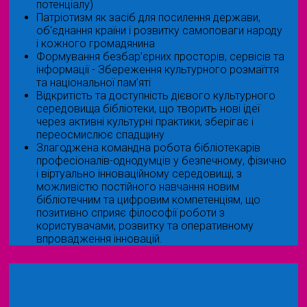
потенціалу)
Патріотизм як засіб для посилення держави,
об'єднання країни і розвитку самоповаги народу
і кожного громадянина
Формування безбар’єрних просторів, сервісів та
інформації - Збереження культурного розмаїття
та національної пам’яті
Відкритість та доступність дієвого культурного
середовища бібліотеки, що творить нові ідеї
через активні культурні практики, зберігає і
переосмислює спадщину
Злагоджена командна робота бібліотекарів
професіоналів-однодумців у безпечному, фізично
і віртуально інноваційному середовищі, з
можливістю постійного навчання новим
бібліотечним та цифровим компетенціям, що
позитивно сприяє філософії роботи з
користувачами, розвитку та оперативному
впровадження інновацій.