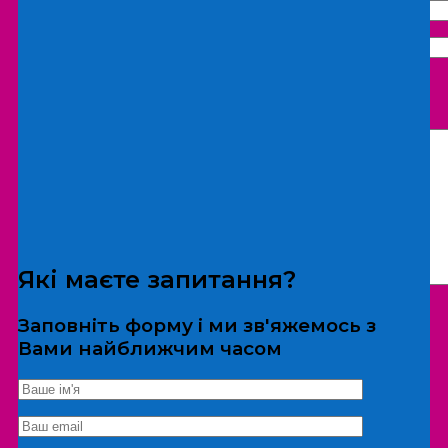
Що бажаєте замовити:
Екскурсія
Локація
Які маєте запитання?
Заповніть форму і ми зв'яжемось з
Вами найближчим часом
*Дані не передаються третім особам
Екскурсія/локація