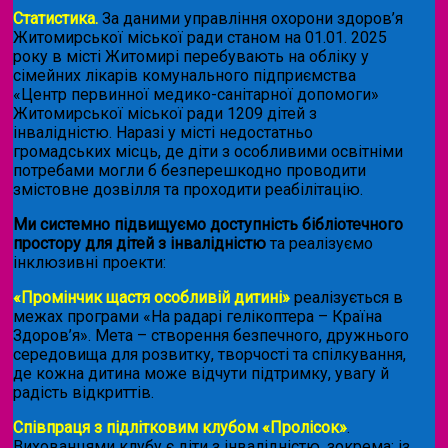
Статистика.
За даними управління охорони здоров’я
Житомирської міської ради станом на 01.01. 2025
року в місті Житомирі перебувають на обліку у
сімейних лікарів комунального підприємства
«Центр первинної медико-санітарної допомоги»
Житомирської міської ради 1209 дітей з
інвалідністю. Наразі у місті недостатньо
громадських місць, де діти з особливими освітніми
потребами могли б безперешкодно проводити
змістовне дозвілля та проходити реабілітацію.
Ми системно підвищуємо доступність бібліотечного
простору для дітей з інвалідністю
та реалізуємо
інклюзивні проекти:
«Промінчик щастя особливій дитині»
реалізується в
межах програми «На радарі гелікоптера – Країна
Здоров’я». Мета – створення безпечного, дружнього
середовища для розвитку, творчості та спілкування,
де кожна дитина може відчути підтримку, увагу й
радість відкриттів.
Співпраця з підлітковим клубом «Пролісок»
.
Вихованцями клубу є діти з інвалідністю, зокрема: із