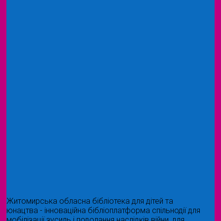
Житомирська обласна бібліотека для дітей та
юнацтва - інноваційна бібліоплатформа спільнодії для
мобілізації зусиль і подолання наслідків війни, для