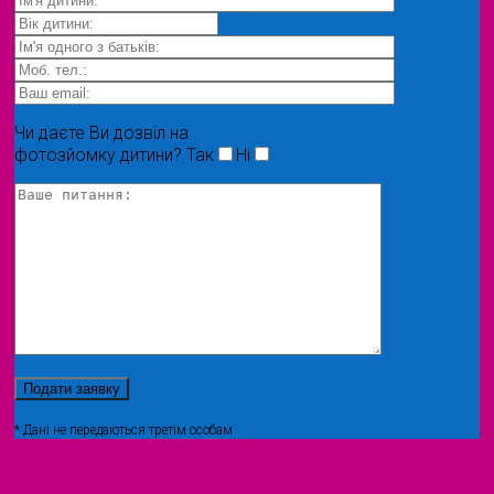
Чи даєте Ви дозвіл на
фотозйомку дитини?
Так
Ні
* Дані не передаються третім особам