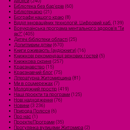
Анонси
(240)
Бібліотека без бар'єрів
(60)
Бібліотекарю
(21)
Біографи нашого краю
(8)
Відділ інноваційних технологій. Цифровий хаб.
(139)
Всеукраїнська програма ментального здоров'я "Ти
як?"
(405)
Дитячі бібліотеки області
(25)
Допитливим дітям
(670)
Книги оживають (аудіокниги)
(16)
Книжкові рекомендації зіркових гостей
(5)
Книжкова скриня
(257)
Краєзнавство
(15)
Краєзнавчий блог
(75)
Літературна Житомирщина
(81)
Ми в соцмережах
(7)
Молодіжний простір
(419)
Наші проєкти та програми
(125)
Нові надходження
(76)
Новини
(3 236)
Природа Полісся
(6)
Про нас
(1)
Проєкти/Програми
(35)
Прогулянка вулицями Житомира
(2)