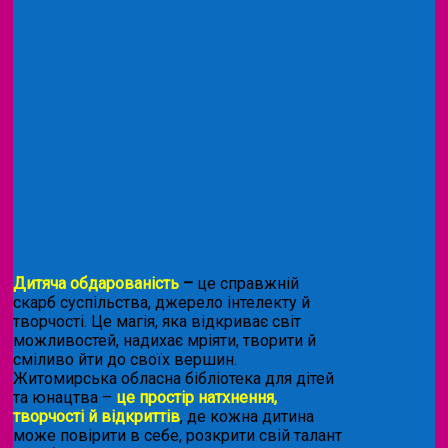
Дитяча обдарованість
–
це справжній
скарб суспільства, джерело інтелекту й
творчості. Це магія, яка відкриває світ
можливостей, надихає мріяти, творити й
сміливо йти до своїх вершин.
Житомирська обласна бібліотека для дітей
та юнацтва –
це простір натхнення,
творчості й відкриттів
, де кожна дитина
може повірити в себе, розкрити свій талант