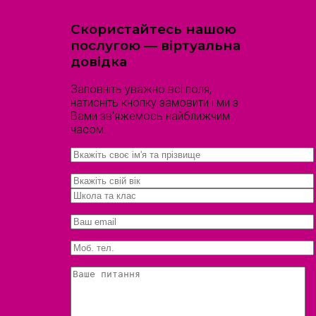
Скористайтесь нашою
послугою — віртуальна
довідка
Заповніть уважно всі поля,
натисніть кнопку замовити і ми з
Вами зв'яжемось найближчим
часом.