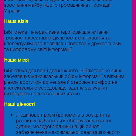
зростання майбутнього громадянина і громади
України.
Наша візія
Бібліотека ˗ інтерактивна територія для читання,
творчості, креативної діяльності, спілкування та
інтелектуального дозвілля, навігатор у друкованому
та цифровому світі інформації.
Наша місія
Бібліотека для всіх і для кожного. Бібліотека не лише
забезпечує максимальний об'єм інформації з вільним і
рівним доступом до неї, але й створює комфортне
інтелектуальне середовище, здатне залучати і
виховувати нові покоління читачів.
Наші цінності
Людиноцентризм (допомога в розкриті та
розвитку здібностей й обдарувань кожної
дитини, молодої людини і на цій основі
забезпечення максимальної реалізації їхнього