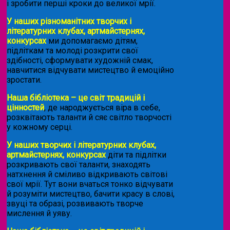
і зробити перші кроки до великої мрії.
У наших різноманітних творчих і
літературних клубах, артмайстернях,
конкурсах
ми допомагаємо дітям,
підліткам та молоді розкрити свої
здібності, сформувати художній смак,
навчитися відчувати мистецтво й емоційно
зростати.
Наша бібліотека – це світ традицій і
цінностей
, де народжується віра в себе,
розквітають таланти й сяє світло творчості
у кожному серці.
У наших творчих і літературних клубах,
артмайстернях, конкурсах
діти та підлітки
розкривають свої таланти, знаходять
натхнення й сміливо відкривають світові
свої мрії. Тут вони вчаться тонко відчувати
й розуміти мистецтво, бачити красу в слові,
звуці та образі, розвивають творче
мислення й уяву.