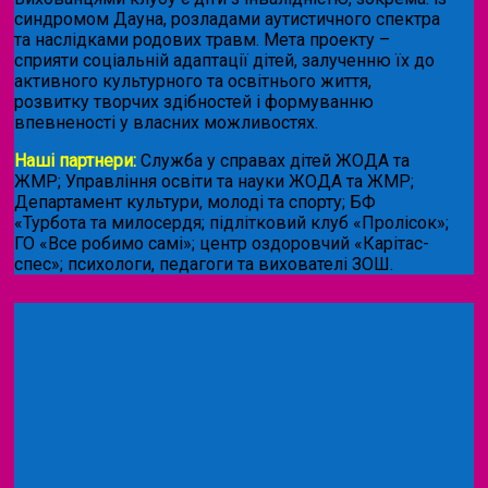
синдромом Дауна, розладами аутистичного спектра
та наслідками родових травм. Мета проекту –
сприяти соціальній адаптації дітей, залученню їх до
активного культурного та освітнього життя,
розвитку творчих здібностей і формуванню
впевненості у власних можливостях.
Наші партнери:
Служба у справах дітей ЖОДА та
ЖМР; Управління освіти та науки ЖОДА та ЖМР;
Департамент культури, молоді та спорту; БФ
«Турбота та милосердя; підлітковий клуб «Пролісок»;
ГО «Все робимо самі»; центр оздоровчий «Карітас-
спес»;
психологи, педагоги та вихователі ЗОШ.