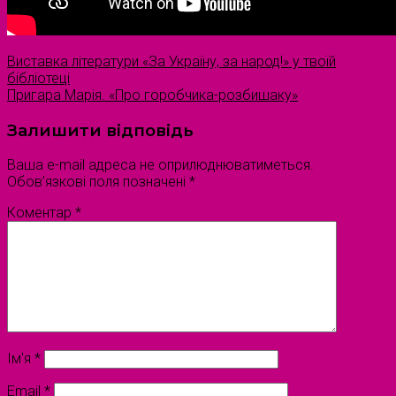
Виставка літератури «За Україну, за народ!» у твоїй
бібліотеці
Пригара Марія. «Про горобчика-розбишаку»
Залишити відповідь
Ваша e-mail адреса не оприлюднюватиметься.
Обов’язкові поля позначені
*
Коментар
*
Ім'я
*
Email
*