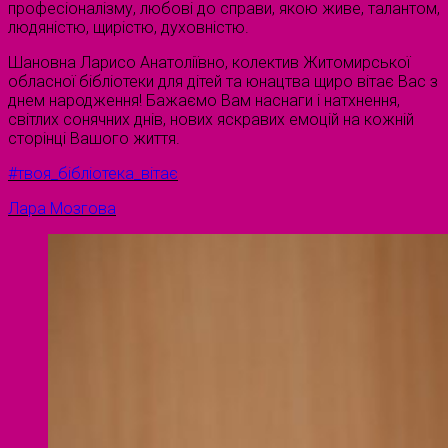
професіоналізму, любові до справи, якою живе, талантом,
людяністю, щирістю, духовністю.
Шановна Ларисо Анатоліївно, колектив Житомирської
обласної бібліотеки для дітей та юнацтва щиро вітає Вас з
днем народження! Бажаємо Вам наснаги і натхнення,
світлих сонячних днів, нових яскравих емоцій на кожній
сторінці Вашого життя.
#твоя_бібліотека_вітає
Лара Мозгова