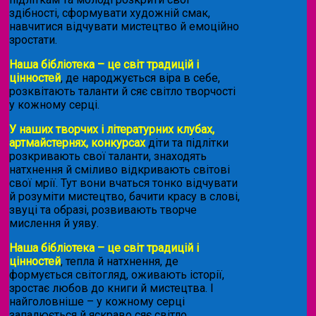
здібності, сформувати художній смак,
навчитися відчувати мистецтво й емоційно
зростати.
Наша бібліотека – це світ традицій і
цінностей
, де народжується віра в себе,
розквітають таланти й сяє світло творчості
у кожному серці.
У наших творчих і літературних клубах,
артмайстернях, конкурсах
діти та підлітки
розкривають свої таланти, знаходять
натхнення й сміливо відкривають світові
свої мрії. Тут вони вчаться тонко відчувати
й розуміти мистецтво, бачити красу в слові,
звуці та образі, розвивають творче
мислення й уяву.
Наша бібліотека – це світ традицій і
цінностей
, тепла й натхнення, де
формується світогляд, оживають історії,
зростає любов до книги й мистецтва. І
найголовніше – у кожному серці
запалюється й яскраво сяє світло