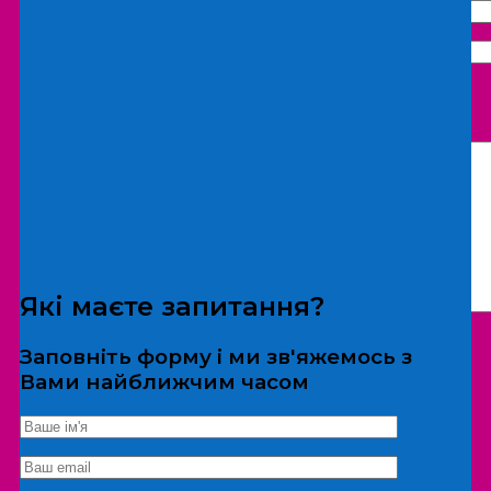
Що бажаєте замовити:
Екскурсія
Локація
Які маєте запитання?
Заповніть форму і ми зв'яжемось з
Вами найближчим часом
*Дані не передаються третім особам
Екскурсія/локація