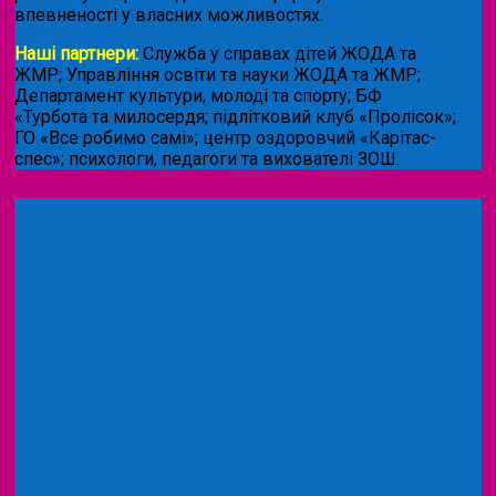
впевненості у власних можливостях.
Наші партнери:
Служба у справах дітей ЖОДА та
ЖМР; Управління освіти та науки ЖОДА та ЖМР;
Департамент культури, молоді та спорту; БФ
«Турбота та милосердя; підлітковий клуб «Пролісок»;
ГО «Все робимо самі»; центр оздоровчий «Карітас-
спес»;
психологи, педагоги та вихователі ЗОШ.