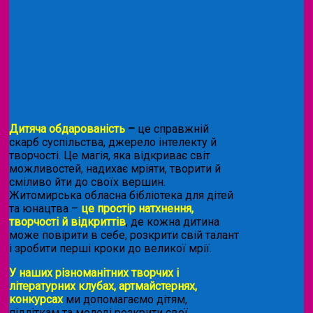
Дитяча обдарованість
–
це справжній
скарб суспільства, джерело інтелекту й
творчості. Це магія, яка відкриває світ
можливостей, надихає мріяти, творити й
сміливо йти до своїх вершин.
Житомирська обласна бібліотека для дітей
та юнацтва –
це простір натхнення,
творчості й відкриттів
, де кожна дитина
може повірити в себе, розкрити свій талант
і зробити перші кроки до великої мрії.
У наших різноманітних творчих і
літературних клубах, артмайстернях,
конкурсах
ми допомагаємо дітям,
підліткам та молоді розкрити свої