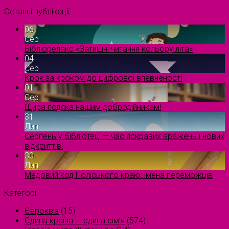
Останні публікації
06
Сер
Бібліорелакс «Затишні читання кольору літа»
04
Сер
Крок за кроком до цифрової впевненості
01
Сер
Щира подяка нашим добродійникам!
31
Лип
Серпень у бібліотеці — час яскравих вражень і нових
відкриттів!
30
Лип
Медовий код Поліського краю: імена переможців
Категорії
Євроквіз
(15)
Єдина країна — єдина сім’я
(574)