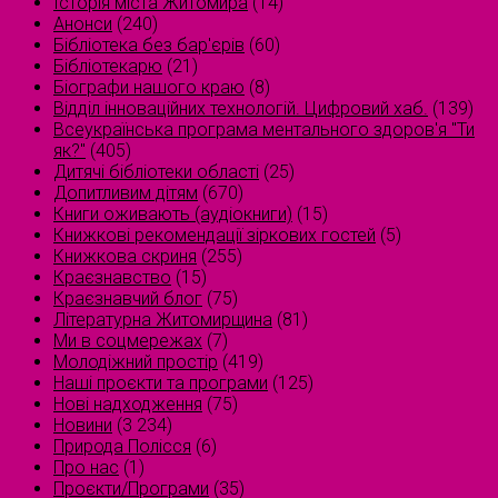
Історія міста Житомира
(14)
Анонси
(240)
Бібліотека без бар'єрів
(60)
Бібліотекарю
(21)
Біографи нашого краю
(8)
Відділ інноваційних технологій. Цифровий хаб.
(139)
Всеукраїнська програма ментального здоров'я "Ти
як?"
(405)
Дитячі бібліотеки області
(25)
Допитливим дітям
(670)
Книги оживають (аудіокниги)
(15)
Книжкові рекомендації зіркових гостей
(5)
Книжкова скриня
(255)
Краєзнавство
(15)
Краєзнавчий блог
(75)
Літературна Житомирщина
(81)
Ми в соцмережах
(7)
Молодіжний простір
(419)
Наші проєкти та програми
(125)
Нові надходження
(75)
Новини
(3 234)
Природа Полісся
(6)
Про нас
(1)
Проєкти/Програми
(35)