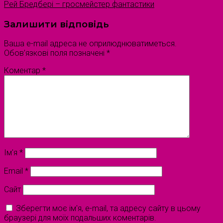
Рей Бредбері – гросмейстер фантастики
Залишити відповідь
Ваша e-mail адреса не оприлюднюватиметься.
Обов’язкові поля позначені
*
Коментар
*
Ім'я
*
Email
*
Сайт
Зберегти моє ім'я, e-mail, та адресу сайту в цьому
браузері для моїх подальших коментарів.