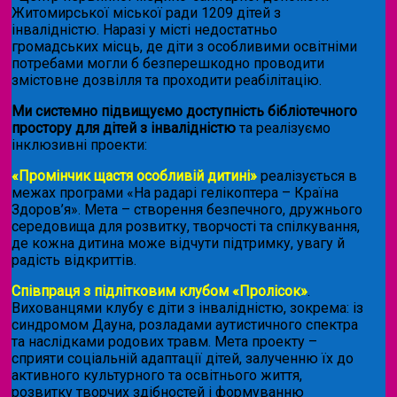
Житомирської міської ради 1209 дітей з
інвалідністю. Наразі у місті недостатньо
громадських місць, де діти з особливими освітніми
потребами могли б безперешкодно проводити
змістовне дозвілля та проходити реабілітацію.
Ми системно підвищуємо доступність бібліотечного
простору для дітей з інвалідністю
та реалізуємо
інклюзивні проекти:
«Промінчик щастя особливій дитині»
реалізується в
межах програми «На радарі гелікоптера – Країна
Здоров’я». Мета – створення безпечного, дружнього
середовища для розвитку, творчості та спілкування,
де кожна дитина може відчути підтримку, увагу й
радість відкриттів.
Співпраця з підлітковим клубом «Пролісок»
.
Вихованцями клубу є діти з інвалідністю, зокрема: із
синдромом Дауна, розладами аутистичного спектра
та наслідками родових травм. Мета проекту –
сприяти соціальній адаптації дітей, залученню їх до
активного культурного та освітнього життя,
розвитку творчих здібностей і формуванню