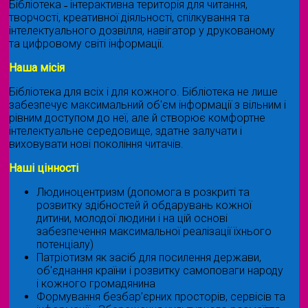
Бібліотека ˗ інтерактивна територія для читання,
творчості, креативної діяльності, спілкування та
інтелектуального дозвілля, навігатор у друкованому
та цифровому світі інформації.
Наша місія
Бібліотека для всіх і для кожного. Бібліотека не лише
забезпечує максимальний об'єм інформації з вільним і
рівним доступом до неї, але й створює комфортне
інтелектуальне середовище, здатне залучати і
виховувати нові покоління читачів.
Наші цінності
Людиноцентризм (допомога в розкриті та
розвитку здібностей й обдарувань кожної
дитини, молодої людини і на цій основі
забезпечення максимальної реалізації їхнього
потенціалу)
Патріотизм як засіб для посилення держави,
об'єднання країни і розвитку самоповаги народу
і кожного громадянина
Формування безбар’єрних просторів, сервісів та