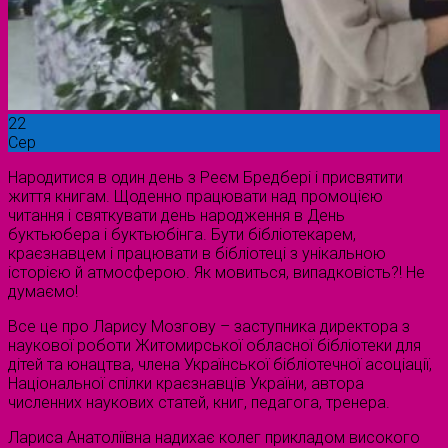
22
Сер
Народитися в один день з Реєм Бредбері і присвятити
життя книгам. Щоденно працювати над промоцією
читання і святкувати день народження в День
буктьюбера і буктьюбінга. Бути бібліотекарем,
краєзнавцем і працювати в бібліотеці з унікальною
історією й атмосферою. Як мовиться, випадковість?! Не
думаємо!
Все це про Ларису Мозгову – заступника директора з
наукової роботи Житомирської обласної бібліотеки для
дітей та юнацтва, члена Української бібліотечної асоціації,
Національної спілки краєзнавців України, автора
численних наукових статей, книг, педагога, тренера.
Лариса Анатоліївна надихає колег прикладом високого