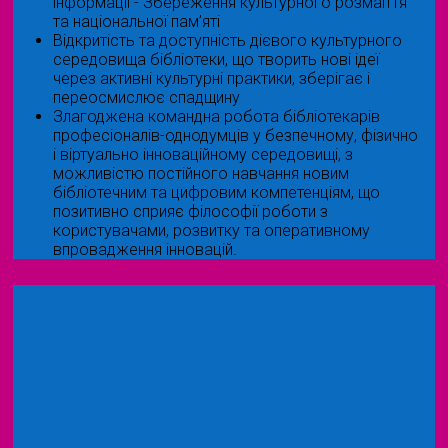
інформації - Збереження культурного розмаїття
та національної пам’яті
Відкритість та доступність дієвого культурного
середовища бібліотеки, що творить нові ідеї
через активні культурні практики, зберігає і
переосмислює спадщину
Злагоджена командна робота бібліотекарів
професіоналів-однодумців у безпечному, фізично
і віртуально інноваційному середовищі, з
можливістю постійного навчання новим
бібліотечним та цифровим компетенціям, що
позитивно сприяє філософії роботи з
користувачами, розвитку та оперативному
впровадження інновацій.