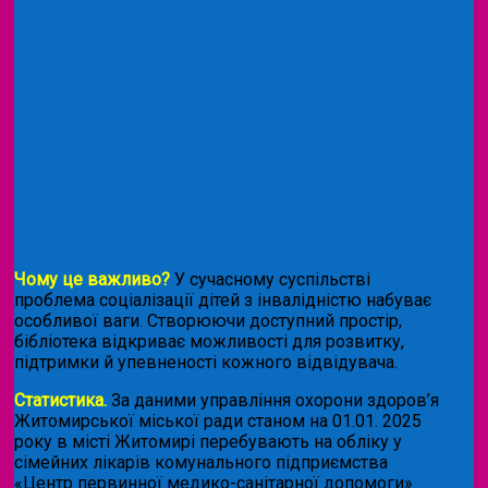
Чому це важливо?
У сучасному суспільстві
проблема соціалізації дітей з інвалідністю набуває
особливої ваги. Створюючи доступний простір,
бібліотека відкриває можливості для розвитку,
підтримки й упевненості кожного відвідувача.
Статистика.
За даними управління охорони здоров’я
Житомирської міської ради станом на 01.01. 2025
року в місті Житомирі перебувають на обліку у
сімейних лікарів комунального підприємства
«Центр первинної медико-санітарної допомоги»