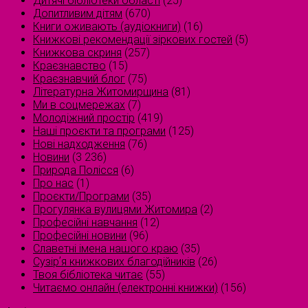
Дитячі бібліотеки області
(25)
Допитливим дітям
(670)
Книги оживають (аудіокниги)
(16)
Книжкові рекомендації зіркових гостей
(5)
Книжкова скриня
(257)
Краєзнавство
(15)
Краєзнавчий блог
(75)
Літературна Житомирщина
(81)
Ми в соцмережах
(7)
Молодіжний простір
(419)
Наші проєкти та програми
(125)
Нові надходження
(76)
Новини
(3 236)
Природа Полісся
(6)
Про нас
(1)
Проєкти/Програми
(35)
Прогулянка вулицями Житомира
(2)
Професійні навчання
(12)
Професійні новини
(96)
Славетні імена нашого краю
(35)
Сузірʼя книжкових благодійників
(26)
Твоя бібліотека читає
(55)
Читаємо онлайн (електронні книжки)
(156)