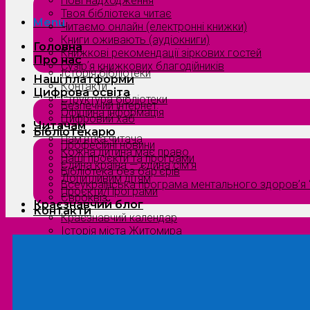
Нові надходження
Твоя бібліотека читає
Menu
Читаємо онлайн (електронні книжки)
Книги оживають (аудіокниги)
Головна
Книжкові рекомендації зіркових гостей
Про нас
Сузірʼя книжкових благодійників
Історія бібліотеки
Наші платформи
Контакти
Цифрова освіта
Структура бібліотеки
Безпечний інтернет
Офіційна інформація
Цифровий хаб
Читачам
Бібліотекарю
Пам’ятка читача
Професійні новини
Кожна дитина має право
Наші проєкти та програми
Єдина країна — єдина сім’я
Бібліотека без бар’єрів
Допитливим дітям
Всеукраїнська програма ментального здоров’я “
Проєкти/Програми
Євроквіз
Краєзнавчий блог
Контакти
Краєзнавчий календар
Історія міста Житомира
Біографи нашого краю
Природа Полісся
Літературна Житомирщина
Славетні імена нашого краю
Menu