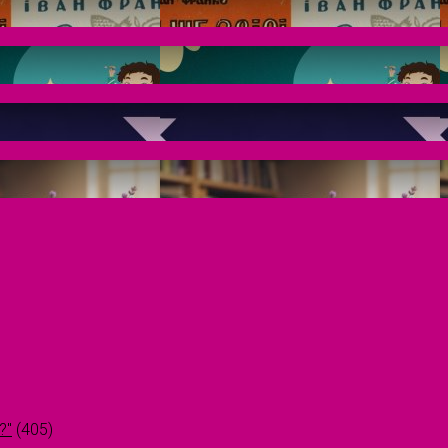
?"
(405)