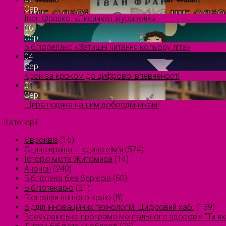
Сер
Іван Франко. «Лисичка і журавель»
06
Сер
Бібліорелакс «Затишні читання кольору літа»
04
Сер
Крок за кроком до цифрової впевненості
01
Сер
Щира подяка нашим добродійникам!
Категорії
Євроквіз
(15)
Єдина країна — єдина сім’я
(574)
Історія міста Житомира
(14)
Анонси
(240)
Бібліотека без бар'єрів
(60)
Бібліотекарю
(21)
Біографи нашого краю
(8)
Відділ інноваційних технологій. Цифровий хаб.
(139)
Всеукраїнська програма ментального здоров'я "Ти як