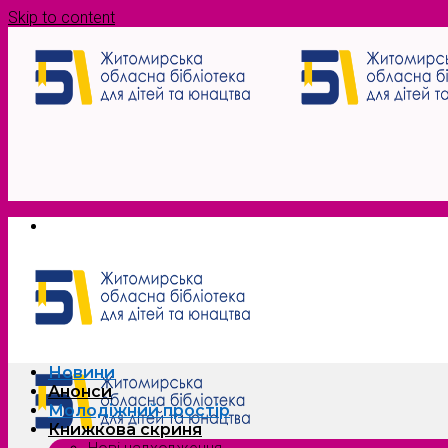
Skip to content
Новини
Анонси
Молодіжний простір
Книжкова скриня