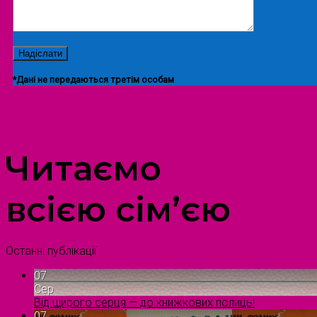
*Дані не передаються третім особам
ПРОСТІР ДОЗВІЛЛЯ ДІТЕЙ ТА ДОРОСЛИХ
Читаємо
всією сім’єю
Останні публікації
07
Сер
Від щирого серця — до книжкових полиць!
07