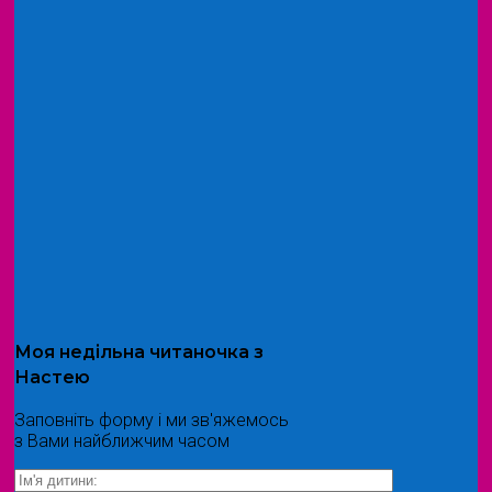
Моя
недільна читаночка
з
Настею
Заповніть форму і ми зв'яжемось
з Вами найближчим часом