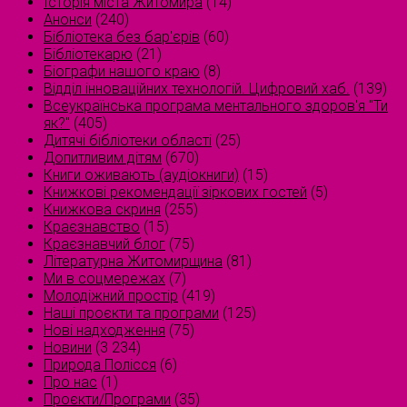
Історія міста Житомира
(14)
Анонси
(240)
Бібліотека без бар'єрів
(60)
Бібліотекарю
(21)
Біографи нашого краю
(8)
Відділ інноваційних технологій. Цифровий хаб.
(139)
Всеукраїнська програма ментального здоров'я "Ти
як?"
(405)
Дитячі бібліотеки області
(25)
Допитливим дітям
(670)
Книги оживають (аудіокниги)
(15)
Книжкові рекомендації зіркових гостей
(5)
Книжкова скриня
(255)
Краєзнавство
(15)
Краєзнавчий блог
(75)
Літературна Житомирщина
(81)
Ми в соцмережах
(7)
Молодіжний простір
(419)
Наші проєкти та програми
(125)
Нові надходження
(75)
Новини
(3 234)
Природа Полісся
(6)
Про нас
(1)
Проєкти/Програми
(35)