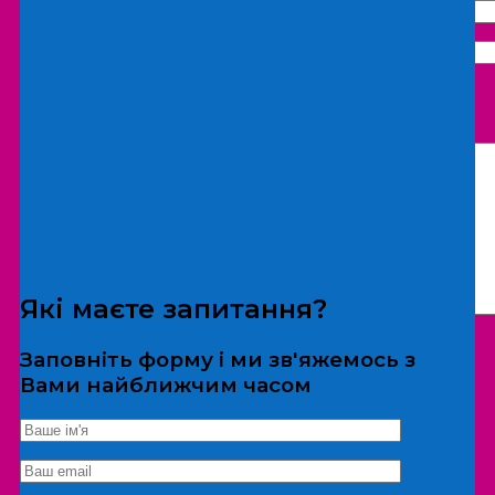
Що бажаєте замовити:
Екскурсія
Локація
Які маєте запитання?
Заповніть форму і ми зв'яжемось з
Вами найближчим часом
*Дані не передаються третім особам
Екскурсія/локація