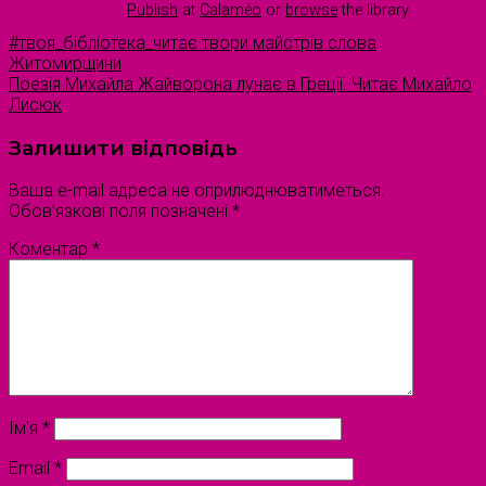
Publish
at
Calaméo
or
browse
the library.
#твоя_бібліотека_читає твори майстрів слова
Житомирщини
Поезія Михайла Жайворона лунає в Греції. Читає Михайло
Лисюк
Залишити відповідь
Ваша e-mail адреса не оприлюднюватиметься.
Обов’язкові поля позначені
*
Коментар
*
Ім'я
*
Email
*