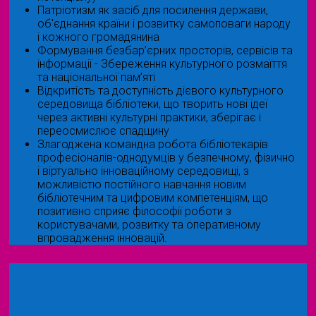
Патріотизм як засіб для посилення держави,
об'єднання країни і розвитку самоповаги народу
і кожного громадянина
Формування безбар’єрних просторів, сервісів та
інформації - Збереження культурного розмаїття
та національної пам’яті
Відкритість та доступність дієвого культурного
середовища бібліотеки, що творить нові ідеї
через активні культурні практики, зберігає і
переосмислює спадщину
Злагоджена командна робота бібліотекарів
професіоналів-однодумців у безпечному, фізично
і віртуально інноваційному середовищі, з
можливістю постійного навчання новим
бібліотечним та цифровим компетенціям, що
позитивно сприяє філософії роботи з
користувачами, розвитку та оперативному
впровадження інновацій.