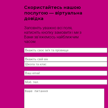
Скористайтесь нашою
послугою — віртуальна
довідка
Заповніть уважно всі поля,
натисніть кнопку замовити і ми з
Вами зв'яжемось найближчим
часом.