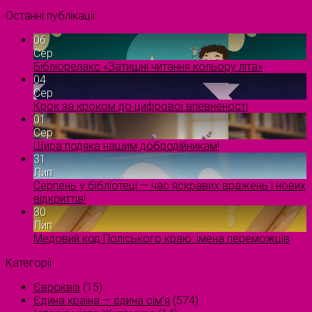
Останні публікації
06
Сер
Бібліорелакс «Затишні читання кольору літа»
04
Сер
Крок за кроком до цифрової впевненості
01
Сер
Щира подяка нашим добродійникам!
31
Лип
Серпень у бібліотеці — час яскравих вражень і нових
відкриттів!
30
Лип
Медовий код Поліського краю: імена переможців
Категорії
Євроквіз
(15)
Єдина країна — єдина сім’я
(574)