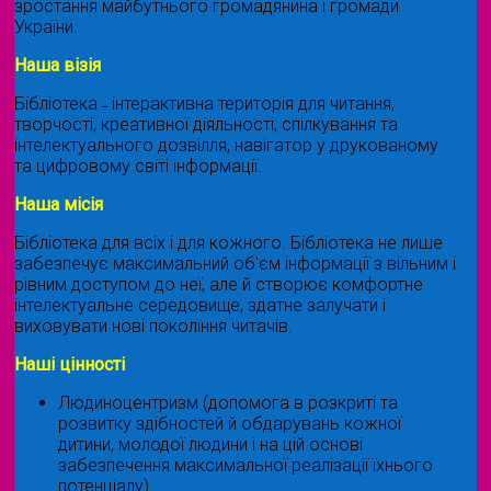
зростання майбутнього громадянина і громади
України.
Наша візія
Бібліотека ˗ інтерактивна територія для читання,
творчості, креативної діяльності, спілкування та
інтелектуального дозвілля, навігатор у друкованому
та цифровому світі інформації.
Наша місія
Бібліотека для всіх і для кожного. Бібліотека не лише
забезпечує максимальний об'єм інформації з вільним і
рівним доступом до неї, але й створює комфортне
інтелектуальне середовище, здатне залучати і
виховувати нові покоління читачів.
Наші цінності
Людиноцентризм (допомога в розкриті та
розвитку здібностей й обдарувань кожної
дитини, молодої людини і на цій основі
забезпечення максимальної реалізації їхнього
потенціалу)