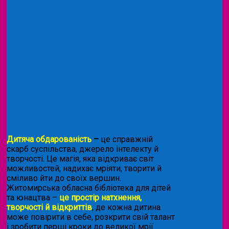
Дитяча обдарованість
–
це справжній
скарб суспільства, джерело інтелекту й
творчості. Це магія, яка відкриває світ
можливостей, надихає мріяти, творити й
сміливо йти до своїх вершин.
Житомирська обласна бібліотека для дітей
та юнацтва –
це простір натхнення,
творчості й відкриттів
, де кожна дитина
може повірити в себе, розкрити свій талант
і зробити перші кроки до великої мрії.