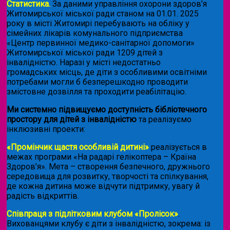
Статистика.
За даними управління охорони здоров’я
Житомирської міської ради станом на 01.01. 2025
року в місті Житомирі перебувають на обліку у
сімейних лікарів комунального підприємства
«Центр первинної медико-санітарної допомоги»
Житомирської міської ради 1209 дітей з
інвалідністю. Наразі у місті недостатньо
громадських місць, де діти з особливими освітніми
потребами могли б безперешкодно проводити
змістовне дозвілля та проходити реабілітацію.
Ми системно підвищуємо доступність бібліотечного
простору для дітей з інвалідністю
та реалізуємо
інклюзивні проекти:
«Промінчик щастя особливій дитині»
реалізується в
межах програми «На радарі гелікоптера – Країна
Здоров’я». Мета – створення безпечного, дружнього
середовища для розвитку, творчості та спілкування,
де кожна дитина може відчути підтримку, увагу й
радість відкриттів.
Співпраця з підлітковим клубом «Пролісок»
.
Вихованцями клубу є діти з інвалідністю, зокрема: із