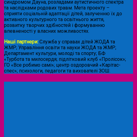
синдромом Дауна, розладами аутистичного спектра
та наслідками родових травм. Мета проекту –
сприяти соціальній адаптації дітей, залученню їх до
активного культурного та освітнього життя,
розвитку творчих здібностей і формуванню
впевненості у власних можливостях.
Наші партнери:
Служба у справах дітей ЖОДА та
ЖМР; Управління освіти та науки ЖОДА та ЖМР;
Департамент культури, молоді та спорту; БФ
«Турбота та милосердя; підлітковий клуб «Пролісок»;
ГО «Все робимо самі»; центр оздоровчий «Карітас-
спес»;
психологи, педагоги та вихователі ЗОШ.