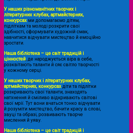
У наших різноманітних творчих і
літературних клубах, артмайстернях,
конкурсах
ми допомагаємо дітям,
підліткам та молоді розкрити свої
здібності, сформувати художній смак,
навчитися відчувати мистецтво й емоційно
зростати.
Наша бібліотека – це світ традицій і
цінностей
, де народжується віра в себе,
розквітають таланти й сяє світло творчості
у кожному серці.
У наших творчих і літературних клубах,
артмайстернях, конкурсах
діти та підлітки
розкривають свої таланти, знаходять
натхнення й сміливо відкривають світові
свої мрії. Тут вони вчаться тонко відчувати
й розуміти мистецтво, бачити красу в слові,
звуці та образі, розвивають творче
мислення й уяву.
Наша бібліотека – це світ традицій і