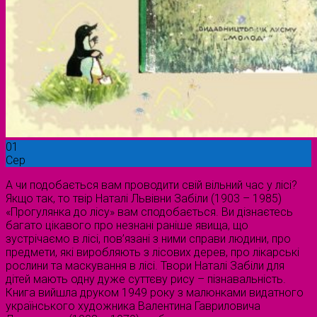
01
Сер
А чи подобається вам проводити свій вільний час у лісі?
Якщо так, то твір Наталі Львівни Забіли (1903 – 1985)
«Прогулянка до лісу» вам сподобається. Ви дізнаєтесь
багато цікавого про незнані раніше явища, що
зустрічаємо в лісі, пов’язані з ними справи людини, про
предмети, які виробляють з лісових дерев, про лікарські
рослини та маскування в лісі. Твори Наталі Забіли для
дітей мають одну дуже суттєву рису – пізнавальність.
Книга вийшла друком 1949 року з малюнками видатного
українського художника Валентина Гавриловича