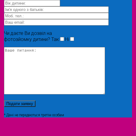
Чи даєте Ви дозвіл на
фотозйомку дитини?
Так
Ні
* Дані не передаються третім особам