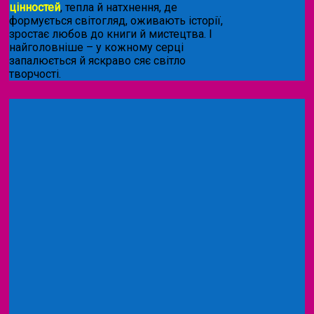
цінностей
, тепла й натхнення, де
формується світогляд, оживають історії,
зростає любов до книги й мистецтва. І
найголовніше – у кожному серці
запалюється й яскраво сяє світло
творчості.