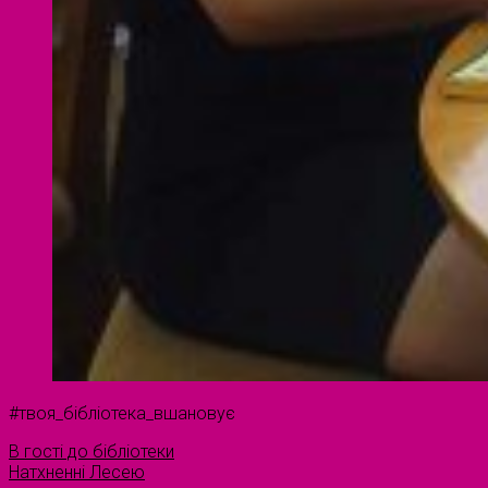
#твоя_бібліотека_вшановує
В гості до бібліотеки
Натхненні Лесею