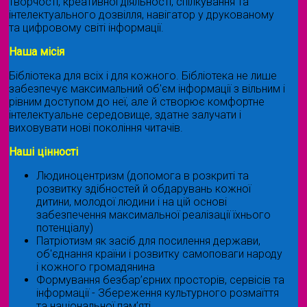
творчості, креативної діяльності, спілкування та
інтелектуального дозвілля, навігатор у друкованому
та цифровому світі інформації.
Наша місія
Бібліотека для всіх і для кожного. Бібліотека не лише
забезпечує максимальний об'єм інформації з вільним і
рівним доступом до неї, але й створює комфортне
інтелектуальне середовище, здатне залучати і
виховувати нові покоління читачів.
Наші цінності
Людиноцентризм (допомога в розкриті та
розвитку здібностей й обдарувань кожної
дитини, молодої людини і на цій основі
забезпечення максимальної реалізації їхнього
потенціалу)
Патріотизм як засіб для посилення держави,
об'єднання країни і розвитку самоповаги народу
і кожного громадянина
Формування безбар’єрних просторів, сервісів та
інформації - Збереження культурного розмаїття
та національної пам’яті