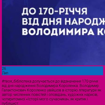
26
Лип
#твоя_бібліотека долучається до відзначення 170-річчя
від дня народження Володимира Короленка. Володимир
Галактіонович Короленко увійшов в історію літератури як
автор численних повістей і оповідань, художніх нарисів,
чотиритомної «Історії мого сучасника», як критик і
публіцист.