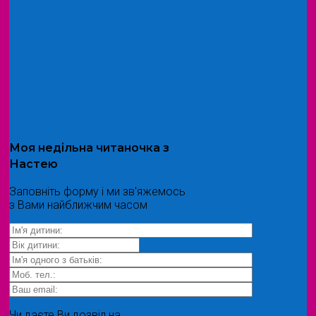
Моя
недільна читаночка
з
Настею
Заповніть форму і ми зв'яжемось
з Вами найближчим часом
Чи даєте Ви дозвіл на