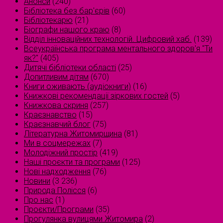
Анонси
(240)
Бібліотека без бар'єрів
(60)
Бібліотекарю
(21)
Біографи нашого краю
(8)
Відділ інноваційних технологій. Цифровий хаб.
(139)
Всеукраїнська програма ментального здоров'я "Ти
як?"
(405)
Дитячі бібліотеки області
(25)
Допитливим дітям
(670)
Книги оживають (аудіокниги)
(16)
Книжкові рекомендації зіркових гостей
(5)
Книжкова скриня
(257)
Краєзнавство
(15)
Краєзнавчий блог
(75)
Літературна Житомирщина
(81)
Ми в соцмережах
(7)
Молодіжний простір
(419)
Наші проєкти та програми
(125)
Нові надходження
(76)
Новини
(3 236)
Природа Полісся
(6)
Про нас
(1)
Проєкти/Програми
(35)
Прогулянка вулицями Житомира
(2)