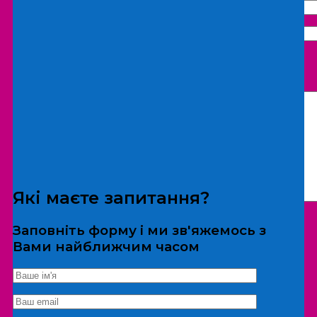
Що бажаєте замовити:
Екскурсія
Локація
Які маєте запитання?
Заповніть форму і ми зв'яжемось з
Вами найближчим часом
*Дані не передаються третім особам
Екскурсія/локація