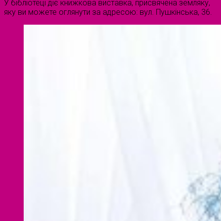
У бібліотеці діє книжкова виставка, присвячена земляку,
яку ви можете оглянути за адресою: вул. Пушкінська, 36.