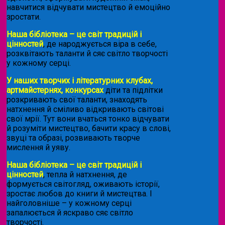
навчитися відчувати мистецтво й емоційно
зростати.
Наша бібліотека – це світ традицій і
цінностей
, де народжується віра в себе,
розквітають таланти й сяє світло творчості
у кожному серці.
У наших творчих і літературних клубах,
артмайстернях, конкурсах
діти та підлітки
розкривають свої таланти, знаходять
натхнення й сміливо відкривають світові
свої мрії. Тут вони вчаться тонко відчувати
й розуміти мистецтво, бачити красу в слові,
звуці та образі, розвивають творче
мислення й уяву.
Наша бібліотека – це світ традицій і
цінностей
, тепла й натхнення, де
формується світогляд, оживають історії,
зростає любов до книги й мистецтва. І
найголовніше – у кожному серці
запалюється й яскраво сяє світло
творчості.