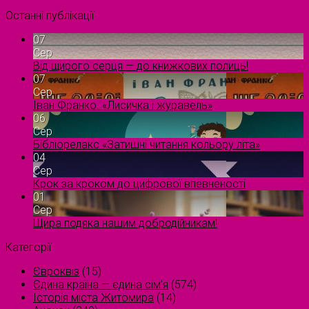
Останні публікації
07
Сер
Від щирого серця — до книжкових полиць!
07
Сер
Іван Франко. «Лисичка і журавель»
06
Сер
Бібліорелакс «Затишні читання кольору літа»
04
Сер
Крок за кроком до цифрової впевненості
01
Сер
Щира подяка нашим добродійникам!
Категорії
Євроквіз
(15)
Єдина країна — єдина сім’я
(574)
Історія міста Житомира
(14)