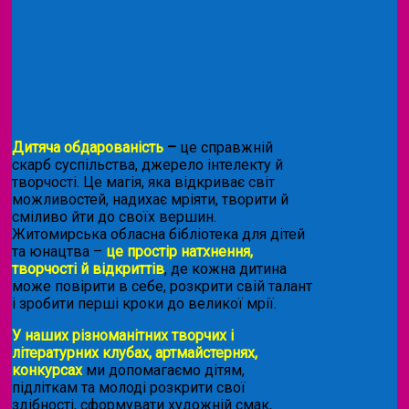
Дитяча обдарованість
–
це справжній
скарб суспільства, джерело інтелекту й
творчості. Це магія, яка відкриває світ
можливостей, надихає мріяти, творити й
сміливо йти до своїх вершин.
Житомирська обласна бібліотека для дітей
та юнацтва –
це простір натхнення,
творчості й відкриттів
, де кожна дитина
може повірити в себе, розкрити свій талант
і зробити перші кроки до великої мрії.
У наших різноманітних творчих і
літературних клубах, артмайстернях,
конкурсах
ми допомагаємо дітям,
підліткам та молоді розкрити свої
здібності, сформувати художній смак,