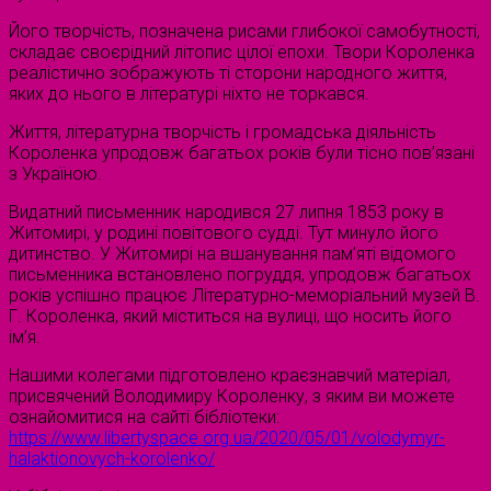
Його творчість, позначена рисами глибокої самобутності,
складає своєрідний літопис цілої епохи. Твори Короленка
реалістично зображують ті сторони народного життя,
яких до нього в літературі ніхто не торкався.
Життя, літературна творчість і громадська діяльність
Короленка упродовж багатьох років були тісно пов’язані
з Україною.
Видатний письменник народився 27 липня 1853 року в
Житомирі, у родині повітового судді. Тут минуло його
дитинство. У Житомирі на вшанування пам’яті відомого
письменника встановлено погруддя, упродовж багатьох
років успішно працює Літературно-меморіальний музей В.
Г. Короленка, який міститься на вулиці, що носить його
ім’я.
Нашими колегами підготовлено краєзнавчий матеріал,
присвячений Володимиру Короленку, з яким ви можете
ознайомитися на сайті бібліотеки:
https://www.libertyspace.org.ua/2020/05/01/volodymyr-
halaktionovych-korolenko/