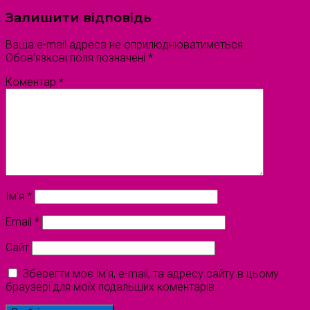
Залишити відповідь
Ваша e-mail адреса не оприлюднюватиметься.
Обов’язкові поля позначені
*
Коментар
*
Ім'я
*
Email
*
Сайт
Зберегти моє ім'я, e-mail, та адресу сайту в цьому
браузері для моїх подальших коментарів.