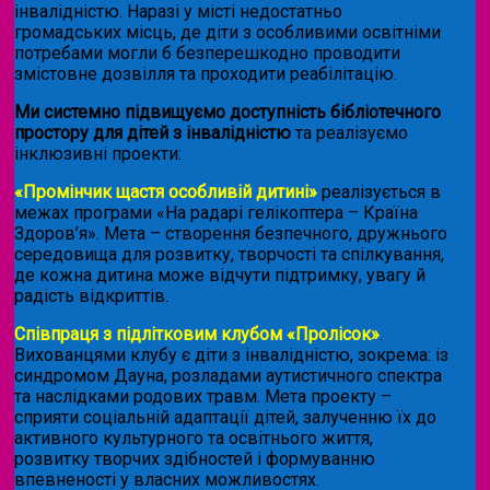
інвалідністю. Наразі у місті недостатньо
громадських місць, де діти з особливими освітніми
потребами могли б безперешкодно проводити
змістовне дозвілля та проходити реабілітацію.
Ми системно підвищуємо доступність бібліотечного
простору для дітей з інвалідністю
та реалізуємо
інклюзивні проекти:
«Промінчик щастя особливій дитині»
реалізується в
межах програми «На радарі гелікоптера – Країна
Здоров’я». Мета – створення безпечного, дружнього
середовища для розвитку, творчості та спілкування,
де кожна дитина може відчути підтримку, увагу й
радість відкриттів.
Співпраця з підлітковим клубом «Пролісок»
.
Вихованцями клубу є діти з інвалідністю, зокрема: із
синдромом Дауна, розладами аутистичного спектра
та наслідками родових травм. Мета проекту –
сприяти соціальній адаптації дітей, залученню їх до
активного культурного та освітнього життя,
розвитку творчих здібностей і формуванню
впевненості у власних можливостях.