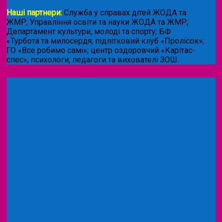
Наші партнери:
Служба у справах дітей ЖОДА та
ЖМР; Управління освіти та науки ЖОДА та ЖМР;
Департамент культури, молоді та спорту; БФ
«Турбота та милосердя; підлітковий клуб «Пролісок»;
ГО «Все робимо самі»; центр оздоровчий «Карітас-
спес»;
психологи, педагоги та вихователі ЗОШ.