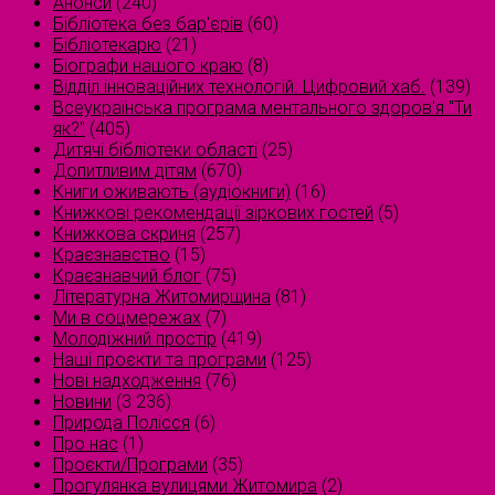
Анонси
(240)
Бібліотека без бар'єрів
(60)
Бібліотекарю
(21)
Біографи нашого краю
(8)
Відділ інноваційних технологій. Цифровий хаб.
(139)
Всеукраїнська програма ментального здоров'я "Ти
як?"
(405)
Дитячі бібліотеки області
(25)
Допитливим дітям
(670)
Книги оживають (аудіокниги)
(16)
Книжкові рекомендації зіркових гостей
(5)
Книжкова скриня
(257)
Краєзнавство
(15)
Краєзнавчий блог
(75)
Літературна Житомирщина
(81)
Ми в соцмережах
(7)
Молодіжний простір
(419)
Наші проєкти та програми
(125)
Нові надходження
(76)
Новини
(3 236)
Природа Полісся
(6)
Про нас
(1)
Проєкти/Програми
(35)
Прогулянка вулицями Житомира
(2)