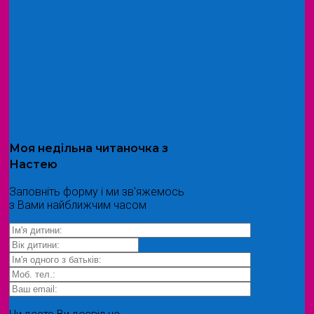
Моя
недільна читаночка
з
Настею
Заповніть форму і ми зв'яжемось
з Вами найближчим часом