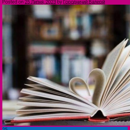
Posted on
25 Липня, 2023
by
Городничий Валерій
25