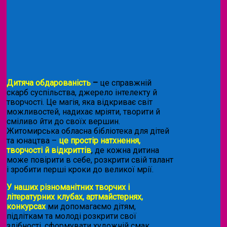
Дитяча обдарованість
–
це справжній
скарб суспільства, джерело інтелекту й
творчості. Це магія, яка відкриває світ
можливостей, надихає мріяти, творити й
сміливо йти до своїх вершин.
Житомирська обласна бібліотека для дітей
та юнацтва –
це простір натхнення,
творчості й відкриттів
, де кожна дитина
може повірити в себе, розкрити свій талант
і зробити перші кроки до великої мрії.
У наших різноманітних творчих і
літературних клубах, артмайстернях,
конкурсах
ми допомагаємо дітям,
підліткам та молоді розкрити свої
здібності, сформувати художній смак,