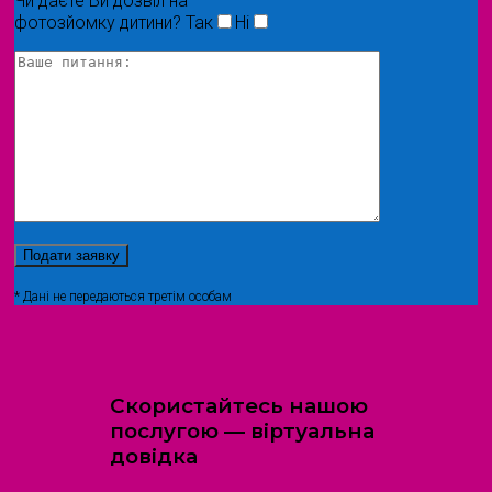
Чи даєте Ви дозвіл на
фотозйомку дитини?
Так
Ні
* Дані не передаються третім особам
Скористайтесь нашою
послугою — віртуальна
довідка