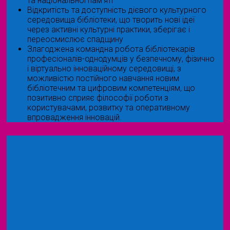
та національної пам’яті
Відкритість та доступність дієвого культурного
середовища бібліотеки, що творить нові ідеї
через активні культурні практики, зберігає і
переосмислює спадщину
Злагоджена командна робота бібліотекарів
професіоналів-однодумців у безпечному, фізично
і віртуально інноваційному середовищі, з
можливістю постійного навчання новим
бібліотечним та цифровим компетенціям, що
позитивно сприяє філософії роботи з
користувачами, розвитку та оперативному
впровадження інновацій.