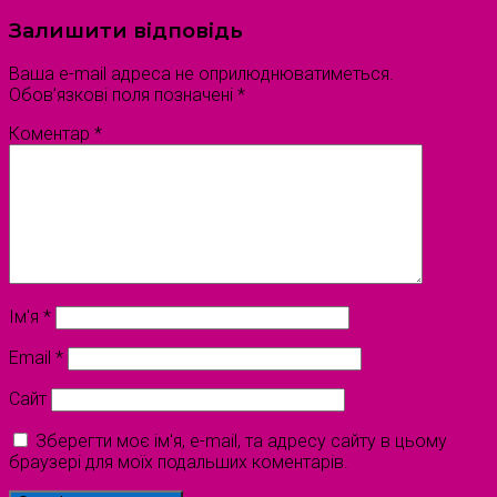
Залишити відповідь
Ваша e-mail адреса не оприлюднюватиметься.
Обов’язкові поля позначені
*
Коментар
*
Ім'я
*
Email
*
Сайт
Зберегти моє ім'я, e-mail, та адресу сайту в цьому
браузері для моїх подальших коментарів.