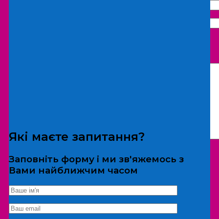
Що бажаєте замовити:
Екскурсія
Локація
Які маєте запитання?
Заповніть форму і ми зв'яжемось з
Вами найближчим часом
*Дані не передаються третім особам
Екскурсія/локація