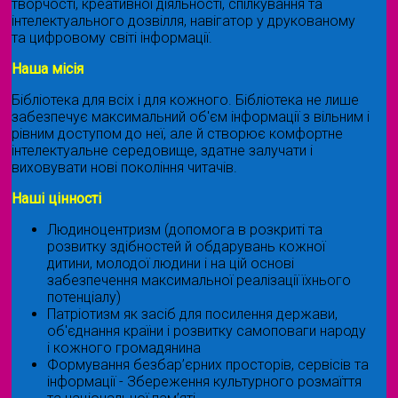
творчості, креативної діяльності, спілкування та
інтелектуального дозвілля, навігатор у друкованому
та цифровому світі інформації.
Наша місія
Бібліотека для всіх і для кожного. Бібліотека не лише
забезпечує максимальний об'єм інформації з вільним і
рівним доступом до неї, але й створює комфортне
інтелектуальне середовище, здатне залучати і
виховувати нові покоління читачів.
Наші цінності
Людиноцентризм (допомога в розкриті та
розвитку здібностей й обдарувань кожної
дитини, молодої людини і на цій основі
забезпечення максимальної реалізації їхнього
потенціалу)
Патріотизм як засіб для посилення держави,
об'єднання країни і розвитку самоповаги народу
і кожного громадянина
Формування безбар’єрних просторів, сервісів та
інформації - Збереження культурного розмаїття