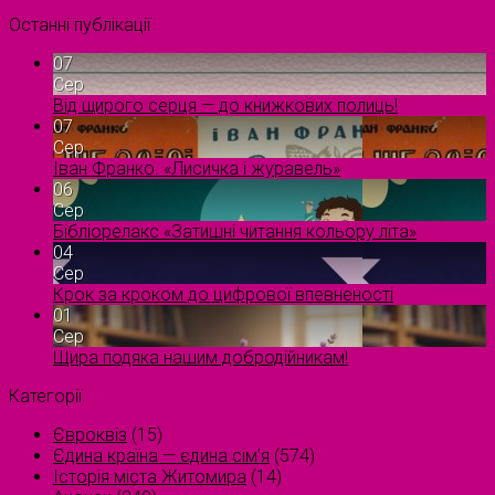
Останні публікації
07
Сер
Від щирого серця — до книжкових полиць!
07
Сер
Іван Франко. «Лисичка і журавель»
06
Сер
Бібліорелакс «Затишні читання кольору літа»
04
Сер
Крок за кроком до цифрової впевненості
01
Сер
Щира подяка нашим добродійникам!
Категорії
Євроквіз
(15)
Єдина країна — єдина сім’я
(574)
Історія міста Житомира
(14)