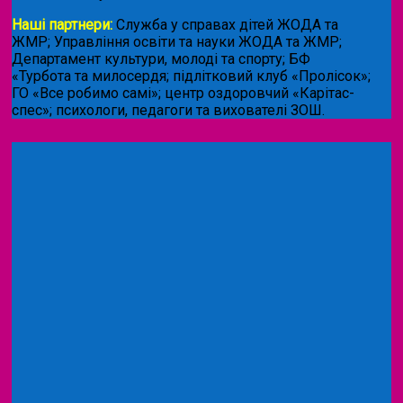
Наші партнери:
Служба у справах дітей ЖОДА та
ЖМР; Управління освіти та науки ЖОДА та ЖМР;
Департамент культури, молоді та спорту; БФ
«Турбота та милосердя; підлітковий клуб «Пролісок»;
ГО «Все робимо самі»; центр оздоровчий «Карітас-
спес»;
психологи, педагоги та вихователі ЗОШ.