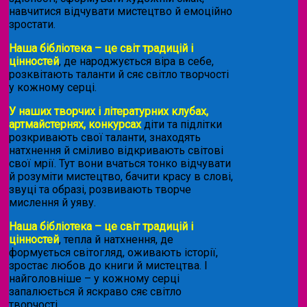
навчитися відчувати мистецтво й емоційно
зростати.
Наша бібліотека – це світ традицій і
цінностей
, де народжується віра в себе,
розквітають таланти й сяє світло творчості
у кожному серці.
У наших творчих і літературних клубах,
артмайстернях, конкурсах
діти та підлітки
розкривають свої таланти, знаходять
натхнення й сміливо відкривають світові
свої мрії. Тут вони вчаться тонко відчувати
й розуміти мистецтво, бачити красу в слові,
звуці та образі, розвивають творче
мислення й уяву.
Наша бібліотека – це світ традицій і
цінностей
, тепла й натхнення, де
формується світогляд, оживають історії,
зростає любов до книги й мистецтва. І
найголовніше – у кожному серці
запалюється й яскраво сяє світло
творчості.