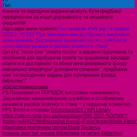
Лип
Книжки та періодичні видання можуть бути придбані/
передплачені за кошті державного та місцевого
бюджетів!
Відповідні зміни прийняті
Постановою КМУ від 19 травня
2023 р. № 523 “Про внесення змін до Порядку виконання
повноважень Державною казначейською службою в
особливому режимі в умовах воєнного стану”
Цитата: “після слів “оплату послуг з видання підручників та
посібників для здобувачів освіти та працівників закладів
освіти з їх доставкою та зберігання резервного фонду
навчальної літератури” доповнити словами “; придбання
книг та періодичних видань для поповнення фондів
бібліотек”;”
#бібліотекинезламні
PS Посилання на ПОРЯДОК виконання повноважень
Державною казначейською службою в особливому
режимі в умовах воєнного стану – у першому коментарі.
PPS Фото зі сторінки
Бібліотека КПІ / KPI Library
https://zakon.rada.gov.ua/laws/show/590-2021-%D0%BF?
fbclid=IwAR0Z2I8zBsknqVnrLKwmiFyEsUxQkgqkj9KNWJHbn
Мандрівка поетичним світом Марії Зіновчук
Новина, якої так чекали бібліотеки та читачі бібліотек!