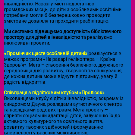
інвалідністю. Наразі у місті недостатньо
громадських місць, де діти з особливими освітніми
потребами могли б безперешкодно проводити
змістовне дозвілля та проходити реабілітацію.
Ми системно підвищуємо доступність бібліотечного
простору для дітей з інвалідністю
та реалізуємо
інклюзивні проекти:
«Промінчик щастя особливій дитині»
реалізується в
межах програми «На радарі гелікоптера – Країна
Здоров’я». Мета – створення безпечного, дружнього
середовища для розвитку, творчості та спілкування,
де кожна дитина може відчути підтримку, увагу й
радість відкриттів.
Співпраця з підлітковим клубом «Пролісок»
.
Вихованцями клубу є діти з інвалідністю, зокрема: із
синдромом Дауна, розладами аутистичного спектра
та наслідками родових травм. Мета проекту –
сприяти соціальній адаптації дітей, залученню їх до
активного культурного та освітнього життя,
розвитку творчих здібностей і формуванню
впевненості у власних можливостях.