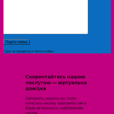
* Дані не передаються третім особам
Скористайтесь нашою
послугою — віртуальна
довідка
Заповніть уважно всі поля,
натисніть кнопку замовити і ми з
Вами зв'яжемось найближчим
часом.