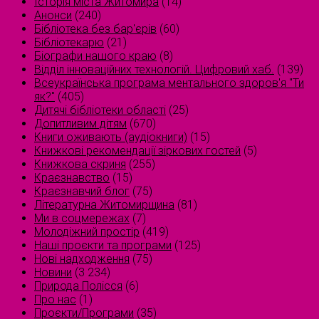
Історія міста Житомира
(14)
Анонси
(240)
Бібліотека без бар'єрів
(60)
Бібліотекарю
(21)
Біографи нашого краю
(8)
Відділ інноваційних технологій. Цифровий хаб.
(139)
Всеукраїнська програма ментального здоров'я "Ти
як?"
(405)
Дитячі бібліотеки області
(25)
Допитливим дітям
(670)
Книги оживають (аудіокниги)
(15)
Книжкові рекомендації зіркових гостей
(5)
Книжкова скриня
(255)
Краєзнавство
(15)
Краєзнавчий блог
(75)
Літературна Житомирщина
(81)
Ми в соцмережах
(7)
Молодіжний простір
(419)
Наші проєкти та програми
(125)
Нові надходження
(75)
Новини
(3 234)
Природа Полісся
(6)
Про нас
(1)
Проєкти/Програми
(35)