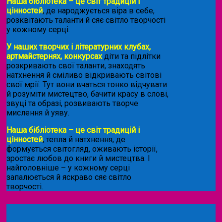
Наша бібліотека – це світ традицій і
цінностей
, де народжується віра в себе,
розквітають таланти й сяє світло творчості
у кожному серці.
У наших творчих і літературних клубах,
артмайстернях, конкурсах
діти та підлітки
розкривають свої таланти, знаходять
натхнення й сміливо відкривають світові
свої мрії. Тут вони вчаться тонко відчувати
й розуміти мистецтво, бачити красу в слові,
звуці та образі, розвивають творче
мислення й уяву.
Наша бібліотека – це світ традицій і
цінностей
, тепла й натхнення, де
формується світогляд, оживають історії,
зростає любов до книги й мистецтва. І
найголовніше – у кожному серці
запалюється й яскраво сяє світло
творчості.