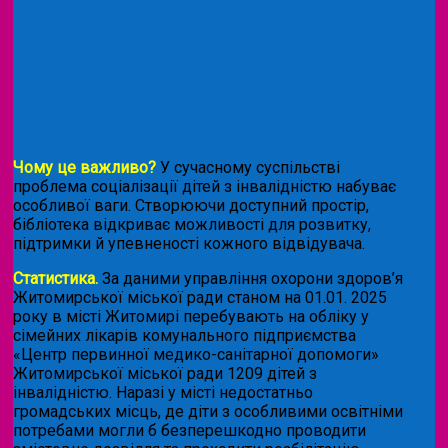
Чому це важливо?
У сучасному суспільстві
проблема соціалізації дітей з інвалідністю набуває
особливої ваги. Створюючи доступний простір,
бібліотека відкриває можливості для розвитку,
підтримки й упевненості кожного відвідувача.
Статистика.
За даними управління охорони здоров’я
Житомирської міської ради станом на 01.01. 2025
року в місті Житомирі перебувають на обліку у
сімейних лікарів комунального підприємства
«Центр первинної медико-санітарної допомоги»
Житомирської міської ради 1209 дітей з
інвалідністю. Наразі у місті недостатньо
громадських місць, де діти з особливими освітніми
потребами могли б безперешкодно проводити