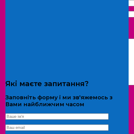
Що бажаєте замовити:
Екскурсія
Локація
Які маєте запитання?
Заповніть форму і ми зв'яжемось з
Вами найближчим часом
*Дані не передаються третім особам
Екскурсія/локація