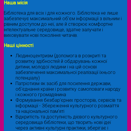
Наша місія
Бібліотека для всіх і для кожного. Бібліотека не лише
забезпечує максимальний об'єм інформації з вільним і
рівним доступом до неї, але й створює комфортне
інтелектуальне середовище, здатне залучати і
виховувати нові покоління читачів.
Наші цінності
Людиноцентризм (допомога в розкриті та
розвитку здібностей й обдарувань кожної
дитини, молодої людини і на цій основі
забезпечення максимальної реалізації їхнього
потенціалу)
Патріотизм як засіб для посилення держави,
об'єднання країни і розвитку самоповаги народу
і кожного громадянина
Формування безбар’єрних просторів, сервісів та
інформації - Збереження культурного розмаїття
та національної пам’яті
Відкритість та доступність дієвого культурного
середовища бібліотеки, що творить нові ідеї
через активні культурні практики, зберігає і