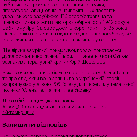
публіцистки, громадської та політичної діячки,
літературознавиці, однієї з найпомітніших постатей
українського зарубіжжя. Її біографія трагічна та
швидкоплинна, а життя авторки обірвалось 1942 року в
Бабиному Яру. За своє досить коротке життя, 35 років,
Олена Теліга не встигла видати жодної власної збірки, всі
вони вийшли після того, як вона відійшла у вічність.
“Це лірика замріяної, примхливої, гордої, пристрасної і
дуже романтичної жінки. Її вірші – приватні листи Світові” –
зазначив літературний критик Юрій Шевельов.
Усіх охочих дізнатися більше про творчість Олени Теліги
та про слід, який вона залишила в українській історії,
запрошуємо у #твою_бібліотеку для перегляду тематичної
полички “Олена Теліга: життя за Україну”.
Літо в бібліотеці – цікаво щодня
#твоя_бібліотека_читає твори майстрів слова
Житомирщини
Залишити відповідь
Ваша e-mail адреса не оприлюднюватиметься.