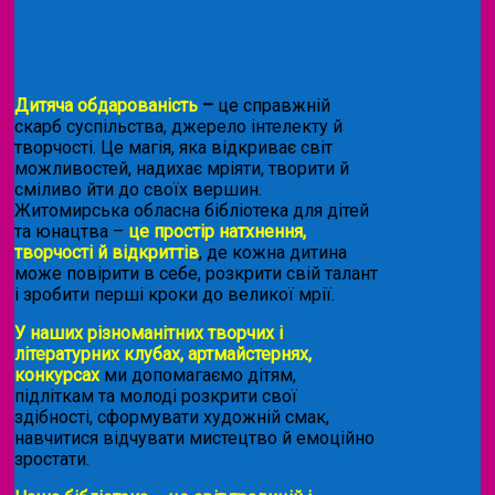
Дитяча обдарованість
–
це справжній
скарб суспільства, джерело інтелекту й
творчості. Це магія, яка відкриває світ
можливостей, надихає мріяти, творити й
сміливо йти до своїх вершин.
Житомирська обласна бібліотека для дітей
та юнацтва –
це простір натхнення,
творчості й відкриттів
, де кожна дитина
може повірити в себе, розкрити свій талант
і зробити перші кроки до великої мрії.
У наших різноманітних творчих і
літературних клубах, артмайстернях,
конкурсах
ми допомагаємо дітям,
підліткам та молоді розкрити свої
здібності, сформувати художній смак,
навчитися відчувати мистецтво й емоційно
зростати.