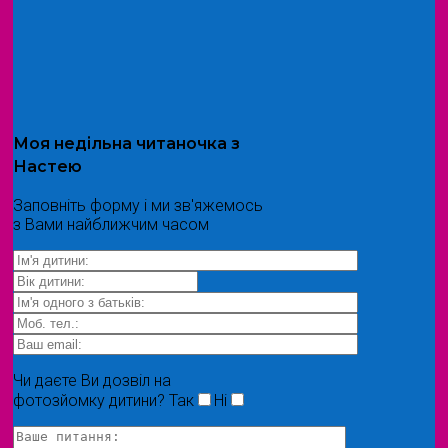
Моя
недільна читаночка
з
Настею
Заповніть форму і ми зв'яжемось
з Вами найближчим часом
Чи даєте Ви дозвіл на
фотозйомку дитини?
Так
Ні