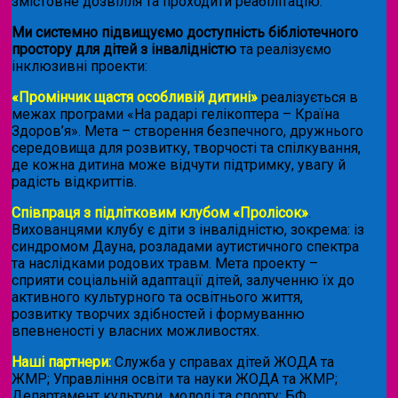
змістовне дозвілля та проходити реабілітацію.
Ми системно підвищуємо доступність бібліотечного
простору для дітей з інвалідністю
та реалізуємо
інклюзивні проекти:
«Промінчик щастя особливій дитині»
реалізується в
межах програми «На радарі гелікоптера – Країна
Здоров’я». Мета – створення безпечного, дружнього
середовища для розвитку, творчості та спілкування,
де кожна дитина може відчути підтримку, увагу й
радість відкриттів.
Співпраця з підлітковим клубом «Пролісок»
.
Вихованцями клубу є діти з інвалідністю, зокрема: із
синдромом Дауна, розладами аутистичного спектра
та наслідками родових травм. Мета проекту –
сприяти соціальній адаптації дітей, залученню їх до
активного культурного та освітнього життя,
розвитку творчих здібностей і формуванню
впевненості у власних можливостях.
Наші партнери:
Служба у справах дітей ЖОДА та
ЖМР; Управління освіти та науки ЖОДА та ЖМР;
Департамент культури, молоді та спорту; БФ