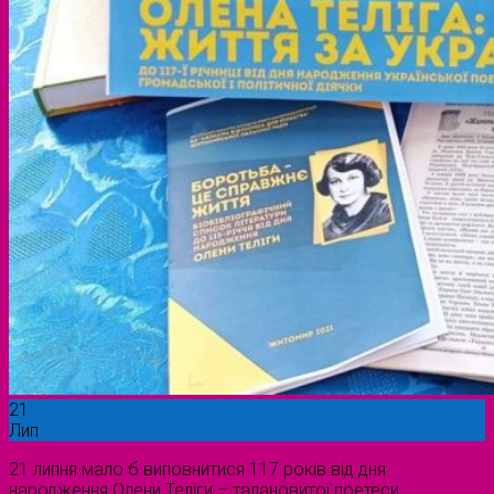
21
Лип
21 липня мало б виповнитися 117 років від дня
народження Олени Теліги – талановитої поетеси,