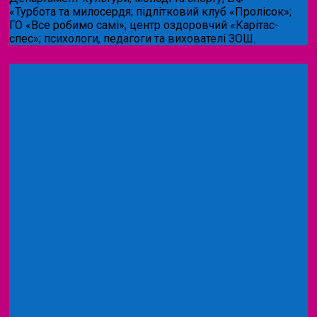
«Турбота та милосердя; підлітковий клуб «Пролісок»;
ГО «Все робимо самі»; центр оздоровчий «Карітас-
спес»;
психологи, педагоги та вихователі ЗОШ.