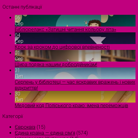
Останні публікації
06
Сер
Бібліорелакс «Затишні читання кольору літа»
04
Сер
Крок за кроком до цифрової впевненості
01
Сер
Щира подяка нашим добродійникам!
31
Лип
Серпень у бібліотеці — час яскравих вражень і нових
відкриттів!
30
Лип
Медовий код Поліського краю: імена переможців
Категорії
Євроквіз
(15)
Єдина країна — єдина сім’я
(574)