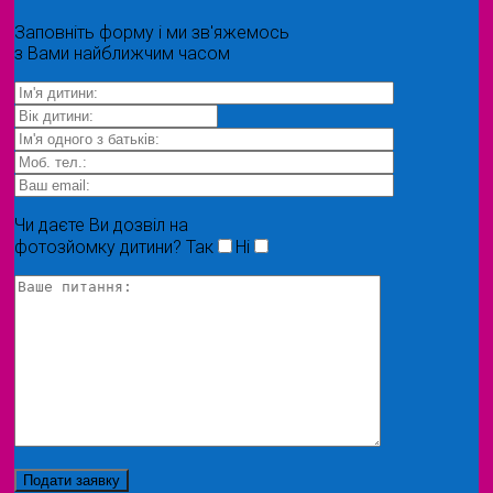
Заповніть форму і ми зв'яжемось
з Вами найближчим часом
Чи даєте Ви дозвіл на
фотозйомку дитини?
Так
Ні