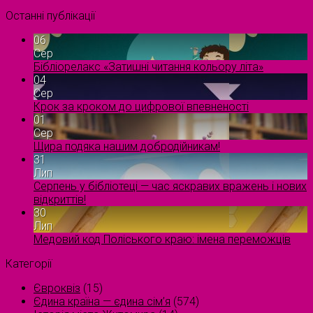
Останні публікації
06
Сер
Бібліорелакс «Затишні читання кольору літа»
04
Сер
Крок за кроком до цифрової впевненості
01
Сер
Щира подяка нашим добродійникам!
31
Лип
Серпень у бібліотеці — час яскравих вражень і нових
відкриттів!
30
Лип
Медовий код Поліського краю: імена переможців
Категорії
Євроквіз
(15)
Єдина країна — єдина сім’я
(574)