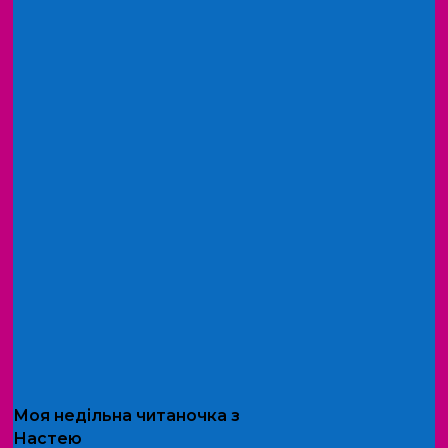
Моя
недільна читаночка
з
Настею