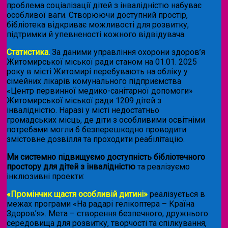
проблема соціалізації дітей з інвалідністю набуває
особливої ваги. Створюючи доступний простір,
бібліотека відкриває можливості для розвитку,
підтримки й упевненості кожного відвідувача.
Статистика.
За даними управління охорони здоров’я
Житомирської міської ради станом на 01.01. 2025
року в місті Житомирі перебувають на обліку у
сімейних лікарів комунального підприємства
«Центр первинної медико-санітарної допомоги»
Житомирської міської ради 1209 дітей з
інвалідністю. Наразі у місті недостатньо
громадських місць, де діти з особливими освітніми
потребами могли б безперешкодно проводити
змістовне дозвілля та проходити реабілітацію.
Ми системно підвищуємо доступність бібліотечного
простору для дітей з інвалідністю
та реалізуємо
інклюзивні проекти:
«Промінчик щастя особливій дитині»
реалізується в
межах програми «На радарі гелікоптера – Країна
Здоров’я». Мета – створення безпечного, дружнього
середовища для розвитку, творчості та спілкування,