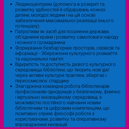
Людиноцентризм (допомога в розкриті та
розвитку здібностей й обдарувань кожної
дитини, молодої людини і на цій основі
забезпечення максимальної реалізації їхнього
потенціалу)
Патріотизм як засіб для посилення держави,
об'єднання країни і розвитку самоповаги народу
і кожного громадянина
Формування безбар’єрних просторів, сервісів та
інформації - Збереження культурного розмаїття
та національної пам’яті
Відкритість та доступність дієвого культурного
середовища бібліотеки, що творить нові ідеї
через активні культурні практики, зберігає і
переосмислює спадщину
Злагоджена командна робота бібліотекарів
професіоналів-однодумців у безпечному, фізично
і віртуально інноваційному середовищі, з
можливістю постійного навчання новим
бібліотечним та цифровим компетенціям, що
позитивно сприяє філософії роботи з
користувачами, розвитку та оперативному
впровадження інновацій.