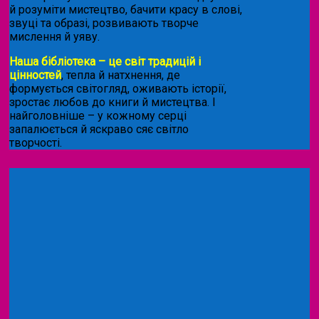
й розуміти мистецтво, бачити красу в слові,
звуці та образі, розвивають творче
мислення й уяву.
Наша бібліотека – це світ традицій і
цінностей
, тепла й натхнення, де
формується світогляд, оживають історії,
зростає любов до книги й мистецтва. І
найголовніше – у кожному серці
запалюється й яскраво сяє світло
творчості.