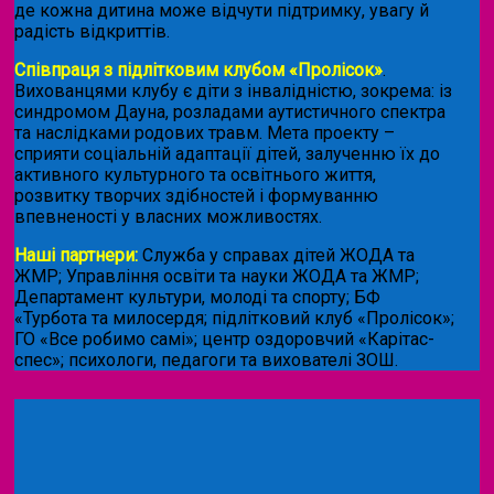
де кожна дитина може відчути підтримку, увагу й
радість відкриттів.
Співпраця з підлітковим клубом «Пролісок»
.
Вихованцями клубу є діти з інвалідністю, зокрема: із
синдромом Дауна, розладами аутистичного спектра
та наслідками родових травм. Мета проекту –
сприяти соціальній адаптації дітей, залученню їх до
активного культурного та освітнього життя,
розвитку творчих здібностей і формуванню
впевненості у власних можливостях.
Наші партнери:
Служба у справах дітей ЖОДА та
ЖМР; Управління освіти та науки ЖОДА та ЖМР;
Департамент культури, молоді та спорту; БФ
«Турбота та милосердя; підлітковий клуб «Пролісок»;
ГО «Все робимо самі»; центр оздоровчий «Карітас-
спес»;
психологи, педагоги та вихователі ЗОШ.