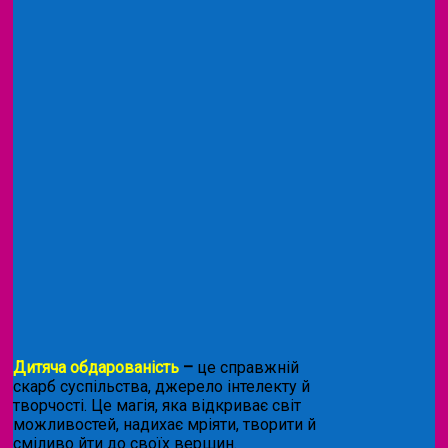
Дитяча обдарованість
–
це справжній
скарб суспільства, джерело інтелекту й
творчості. Це магія, яка відкриває світ
можливостей, надихає мріяти, творити й
сміливо йти до своїх вершин.