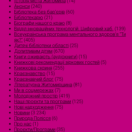
Історія міста Житомира
(14)
Анонси
(240)
Бібліотека без бар'єрів
(60)
Бібліотекарю
(21)
Біографи нашого краю
(8)
Відділ інноваційних технологій. Цифровий хаб.
(139)
Всеукраїнська програма ментального здоров'я "Ти
як?"
(405)
Дитячі бібліотеки області
(25)
Допитливим дітям
(670)
Книги оживають (аудіокниги)
(15)
Книжкові рекомендації зіркових гостей
(5)
Книжкова скриня
(255)
Краєзнавство
(15)
Краєзнавчий блог
(75)
Літературна Житомирщина
(81)
Ми в соцмережах
(7)
Молодіжний простір
(419)
Наші проєкти та програми
(125)
Нові надходження
(75)
Новини
(3 234)
Природа Полісся
(6)
Про нас
(1)
Проєкти/Програми
(35)