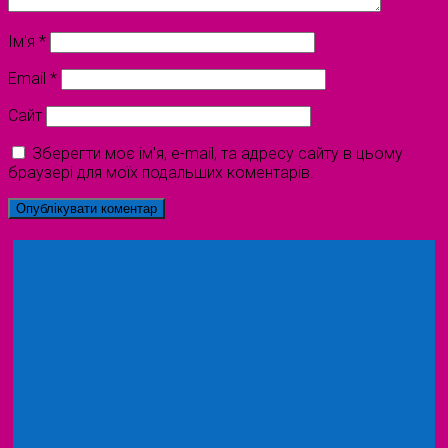
Ім'я
*
Email
*
Сайт
Зберегти моє ім'я, e-mail, та адресу сайту в цьому
браузері для моїх подальших коментарів.