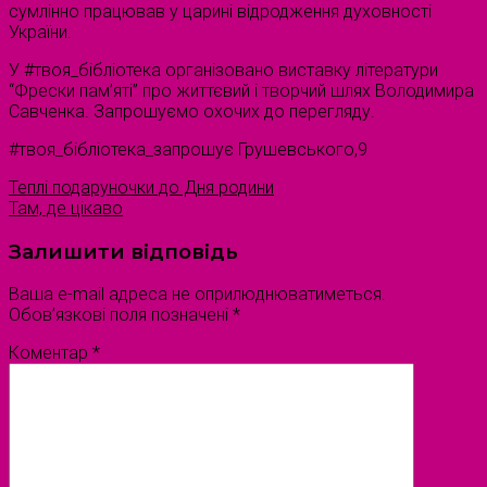
сумлінно працював у царині відродження духовності
України.
У #твоя_бібліотека організовано виставку літератури
“Фрески пам’яті” про життєвий і творчий шлях Володимира
Савченка. Запрошуємо охочих до перегляду.
#твоя_бібліотека_запрошує Грушевського,9
Теплі подаруночки до Дня родини
Там, де цікаво
Залишити відповідь
Ваша e-mail адреса не оприлюднюватиметься.
Обов’язкові поля позначені
*
Коментар
*