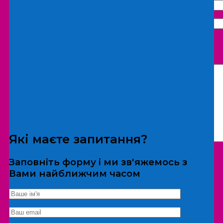
Що бажаєте замовити:
Екскурсія
Локація
Які маєте запитання?
Заповніть форму і ми зв'яжемось з
Вами найближчим часом
*Дані не передаються третім особам
Екскурсія/локація