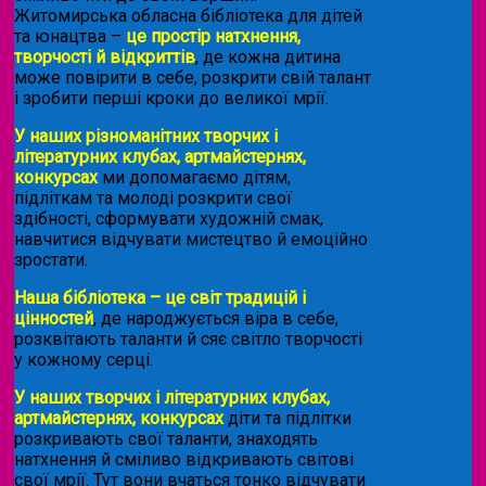
Житомирська обласна бібліотека для дітей
та юнацтва –
це простір натхнення,
творчості й відкриттів
, де кожна дитина
може повірити в себе, розкрити свій талант
і зробити перші кроки до великої мрії.
У наших різноманітних творчих і
літературних клубах, артмайстернях,
конкурсах
ми допомагаємо дітям,
підліткам та молоді розкрити свої
здібності, сформувати художній смак,
навчитися відчувати мистецтво й емоційно
зростати.
Наша бібліотека – це світ традицій і
цінностей
, де народжується віра в себе,
розквітають таланти й сяє світло творчості
у кожному серці.
У наших творчих і літературних клубах,
артмайстернях, конкурсах
діти та підлітки
розкривають свої таланти, знаходять
натхнення й сміливо відкривають світові
свої мрії. Тут вони вчаться тонко відчувати