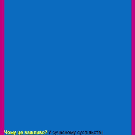
Чому це важливо?
У сучасному суспільстві