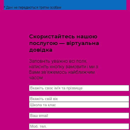
* Дані не передаються третім особам
Скористайтесь нашою
послугою — віртуальна
довідка
Заповніть уважно всі поля,
натисніть кнопку замовити і ми з
Вами зв'яжемось найближчим
часом.