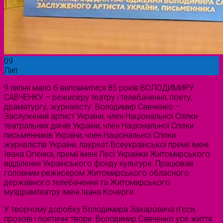
09
Лип
9 липня мало б виповнитися 85 років ВОЛОДИМИРУ
САВЧЕНКУ – режисеру театру і телебачення, поету,
драматургу, журналісту. Володимир Савченко –
Заслужений артист України, член Національної Спілки
театральних діячів України, член Національної Спілки
письменників України, член Національної Спілки
журналістів України, лауреат Всеукраїнської премії імені
Івана Огієнка, премії імені Лесі Українки Житомирського
відділення Українського фонду культури. Працював
головним режисером Житомирського обласного
державного телебачення та Житомирського
муздрамтеатру імені Івана Кочерги.
У творчому доробку Володимира Захаровича п’єси,
прозові і поетичні твори. Володимир Савченко усе життя