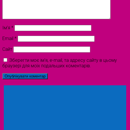
Ім'я
*
Email
*
Сайт
Зберегти моє ім'я, e-mail, та адресу сайту в цьому
браузері для моїх подальших коментарів.