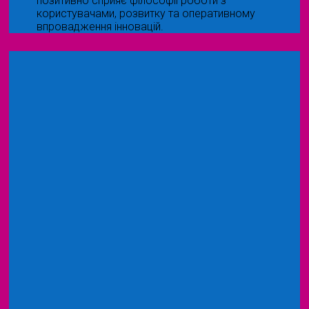
позитивно сприяє філософії роботи з
користувачами, розвитку та оперативному
впровадження інновацій.