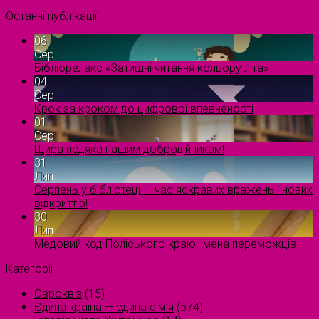
Останні публікації
06
Сер
Бібліорелакс «Затишні читання кольору літа»
04
Сер
Крок за кроком до цифрової впевненості
01
Сер
Щира подяка нашим добродійникам!
31
Лип
Серпень у бібліотеці — час яскравих вражень і нових
відкриттів!
30
Лип
Медовий код Поліського краю: імена переможців
Категорії
Євроквіз
(15)
Єдина країна — єдина сім’я
(574)