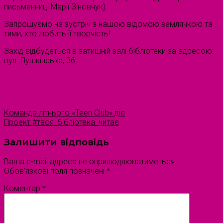
письменниці Марії Зіновчук).
Запрошуємо на зустріч з нашою відомою землячкою та
тими, хто любить її творчість!
Захід відбудеться в затишній залі бібліотеки за адресою:
вул. Пушкінська, 36
Команда літнього «Teen Сlub» діє
Проект #твоя_бібліотека_читає
Залишити відповідь
Ваша e-mail адреса не оприлюднюватиметься.
Обов’язкові поля позначені
*
Коментар
*