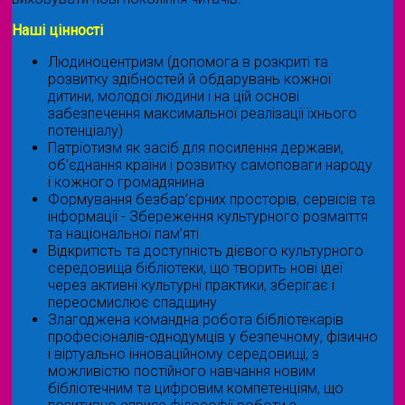
Наші цінності
Людиноцентризм (допомога в розкриті та
розвитку здібностей й обдарувань кожної
дитини, молодої людини і на цій основі
забезпечення максимальної реалізації їхнього
потенціалу)
Патріотизм як засіб для посилення держави,
об'єднання країни і розвитку самоповаги народу
і кожного громадянина
Формування безбар’єрних просторів, сервісів та
інформації - Збереження культурного розмаїття
та національної пам’яті
Відкритість та доступність дієвого культурного
середовища бібліотеки, що творить нові ідеї
через активні культурні практики, зберігає і
переосмислює спадщину
Злагоджена командна робота бібліотекарів
професіоналів-однодумців у безпечному, фізично
і віртуально інноваційному середовищі, з
можливістю постійного навчання новим
бібліотечним та цифровим компетенціям, що