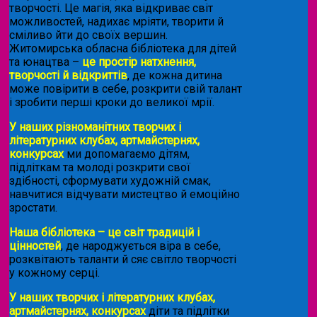
творчості. Це магія, яка відкриває світ
можливостей, надихає мріяти, творити й
сміливо йти до своїх вершин.
Житомирська обласна бібліотека для дітей
та юнацтва –
це простір натхнення,
творчості й відкриттів
, де кожна дитина
може повірити в себе, розкрити свій талант
і зробити перші кроки до великої мрії.
У наших різноманітних творчих і
літературних клубах, артмайстернях,
конкурсах
ми допомагаємо дітям,
підліткам та молоді розкрити свої
здібності, сформувати художній смак,
навчитися відчувати мистецтво й емоційно
зростати.
Наша бібліотека – це світ традицій і
цінностей
, де народжується віра в себе,
розквітають таланти й сяє світло творчості
у кожному серці.
У наших творчих і літературних клубах,
артмайстернях, конкурсах
діти та підлітки