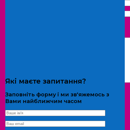
Що бажаєте замовити:
Екскурсія
Локація
Які маєте запитання?
Заповніть форму і ми зв'яжемось з
Вами найближчим часом
*Дані не передаються третім особам
Екскурсія/локація