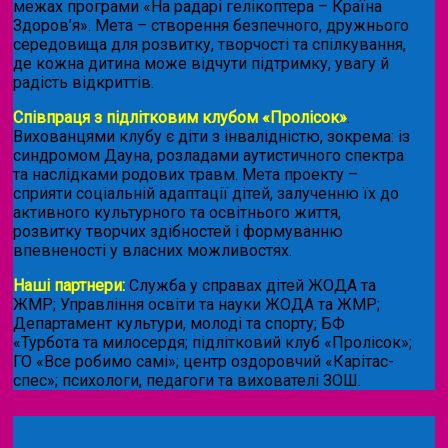
межах програми «На радарі гелікоптера – Країна
Здоров’я». Мета – створення безпечного, дружнього
середовища для розвитку, творчості та спілкування,
де кожна дитина може відчути підтримку, увагу й
радість відкриттів.
Співпраця з підлітковим клубом «Пролісок»
.
Вихованцями клубу є діти з інвалідністю, зокрема: із
синдромом Дауна, розладами аутистичного спектра
та наслідками родових травм. Мета проекту –
сприяти соціальній адаптації дітей, залученню їх до
активного культурного та освітнього життя,
розвитку творчих здібностей і формуванню
впевненості у власних можливостях.
Наші партнери:
Служба у справах дітей ЖОДА та
ЖМР; Управління освіти та науки ЖОДА та ЖМР;
Департамент культури, молоді та спорту; БФ
«Турбота та милосердя; підлітковий клуб «Пролісок»;
ГО «Все робимо самі»; центр оздоровчий «Карітас-
спес»;
психологи, педагоги та вихователі ЗОШ.