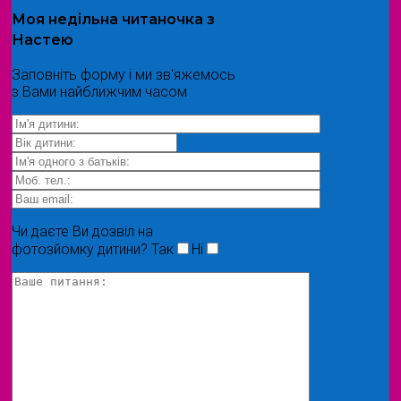
Моя
недільна читаночка
з
Настею
Заповніть форму і ми зв'яжемось
з Вами найближчим часом
Чи даєте Ви дозвіл на
фотозйомку дитини?
Так
Ні