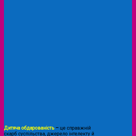
Дитяча обдарованість
–
це справжній
скарб суспільства, джерело інтелекту й