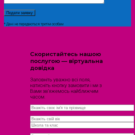
* Дані не передаються третім особам
Скористайтесь нашою
послугою — віртуальна
довідка
Заповніть уважно всі поля,
натисніть кнопку замовити і ми з
Вами зв'яжемось найближчим
часом.