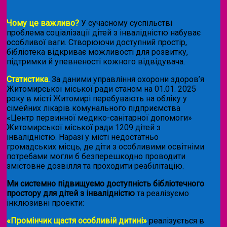
Чому це важливо?
У сучасному суспільстві
проблема соціалізації дітей з інвалідністю набуває
особливої ваги. Створюючи доступний простір,
бібліотека відкриває можливості для розвитку,
підтримки й упевненості кожного відвідувача.
Статистика.
За даними управління охорони здоров’я
Житомирської міської ради станом на 01.01. 2025
року в місті Житомирі перебувають на обліку у
сімейних лікарів комунального підприємства
«Центр первинної медико-санітарної допомоги»
Житомирської міської ради 1209 дітей з
інвалідністю. Наразі у місті недостатньо
громадських місць, де діти з особливими освітніми
потребами могли б безперешкодно проводити
змістовне дозвілля та проходити реабілітацію.
Ми системно підвищуємо доступність бібліотечного
простору для дітей з інвалідністю
та реалізуємо
інклюзивні проекти:
«Промінчик щастя особливій дитині»
реалізується в