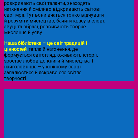
розкривають свої таланти, знаходять
натхнення й сміливо відкривають світові
свої мрії. Тут вони вчаться тонко відчувати
й розуміти мистецтво, бачити красу в слові,
звуці та образі, розвивають творче
мислення й уяву.
Наша бібліотека – це світ традицій і
цінностей
, тепла й натхнення, де
формується світогляд, оживають історії,
зростає любов до книги й мистецтва. І
найголовніше – у кожному серці
запалюється й яскраво сяє світло
творчості.