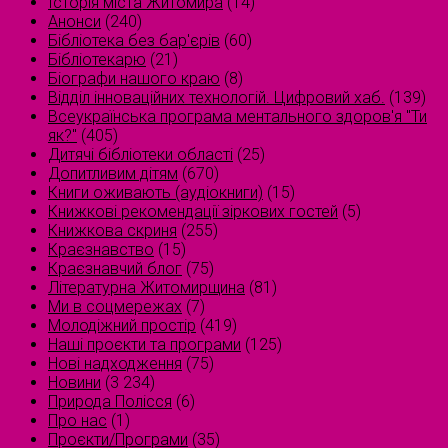
Історія міста Житомира
(14)
Анонси
(240)
Бібліотека без бар'єрів
(60)
Бібліотекарю
(21)
Біографи нашого краю
(8)
Відділ інноваційних технологій. Цифровий хаб.
(139)
Всеукраїнська програма ментального здоров'я "Ти
як?"
(405)
Дитячі бібліотеки області
(25)
Допитливим дітям
(670)
Книги оживають (аудіокниги)
(15)
Книжкові рекомендації зіркових гостей
(5)
Книжкова скриня
(255)
Краєзнавство
(15)
Краєзнавчий блог
(75)
Літературна Житомирщина
(81)
Ми в соцмережах
(7)
Молодіжний простір
(419)
Наші проєкти та програми
(125)
Нові надходження
(75)
Новини
(3 234)
Природа Полісся
(6)
Про нас
(1)
Проєкти/Програми
(35)