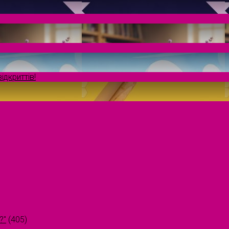
ідкриттів!
?"
(405)