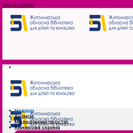
Skip to content
Новини
Анонси
Молодіжний простір
Книжкова скриня