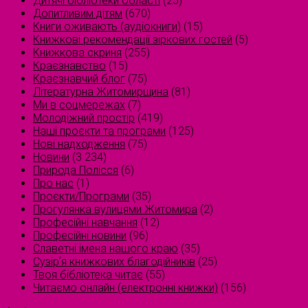
Дитячі бібліотеки області
(25)
Допитливим дітям
(670)
Книги оживають (аудіокниги)
(15)
Книжкові рекомендації зіркових гостей
(5)
Книжкова скриня
(255)
Краєзнавство
(15)
Краєзнавчий блог
(75)
Літературна Житомирщина
(81)
Ми в соцмережах
(7)
Молодіжний простір
(419)
Наші проєкти та програми
(125)
Нові надходження
(75)
Новини
(3 234)
Природа Полісся
(6)
Про нас
(1)
Проєкти/Програми
(35)
Прогулянка вулицями Житомира
(2)
Професійні навчання
(12)
Професійні новини
(96)
Славетні імена нашого краю
(35)
Сузірʼя книжкових благодійників
(25)
Твоя бібліотека читає
(55)
Читаємо онлайн (електронні книжки)
(156)