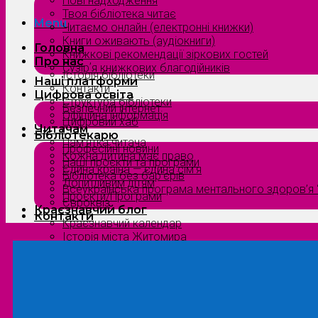
Нові надходження
Твоя бібліотека читає
Menu
Читаємо онлайн (електронні книжки)
Книги оживають (аудіокниги)
Головна
Книжкові рекомендації зіркових гостей
Про нас
Сузірʼя книжкових благодійників
Історія бібліотеки
Наші платформи
Контакти
Цифрова освіта
Структура бібліотеки
Безпечний інтернет
Офіційна інформація
Цифровий хаб
Читачам
Бібліотекарю
Пам’ятка читача
Професійні новини
Кожна дитина має право
Наші проєкти та програми
Єдина країна — єдина сім’я
Бібліотека без бар’єрів
Допитливим дітям
Всеукраїнська програма ментального здоров’я “
Проєкти/Програми
Євроквіз
Краєзнавчий блог
Контакти
Краєзнавчий календар
Історія міста Житомира
Біографи нашого краю
Природа Полісся
Літературна Житомирщина
Славетні імена нашого краю
Menu