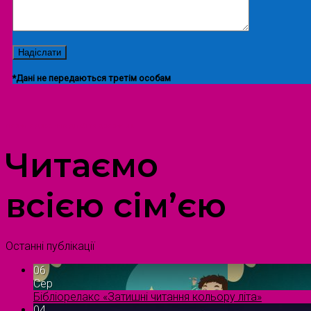
*Дані не передаються третім особам
ПРОСТІР ДОЗВІЛЛЯ ДІТЕЙ ТА ДОРОСЛИХ
Читаємо
всією сім’єю
Останні публікації
06
Сер
Бібліорелакс «Затишні читання кольору літа»
04