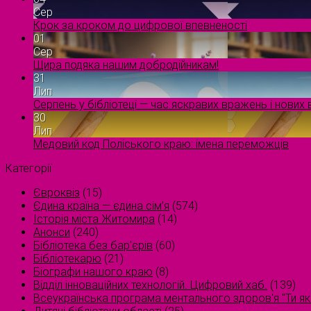
Сер
Крок за кроком до цифрової впевненості
01
Сер
Щира подяка нашим добродійникам!
31
Лип
Серпень у бібліотеці — час яскравих вражень і нових в
30
Лип
Медовий код Поліського краю: імена переможців
Категорії
Євроквіз
(15)
Єдина країна — єдина сім’я
(574)
Історія міста Житомира
(14)
Анонси
(240)
Бібліотека без бар'єрів
(60)
Бібліотекарю
(21)
Біографи нашого краю
(8)
Відділ інноваційних технологій. Цифровий хаб.
(139)
Всеукраїнська програма ментального здоров'я "Ти як