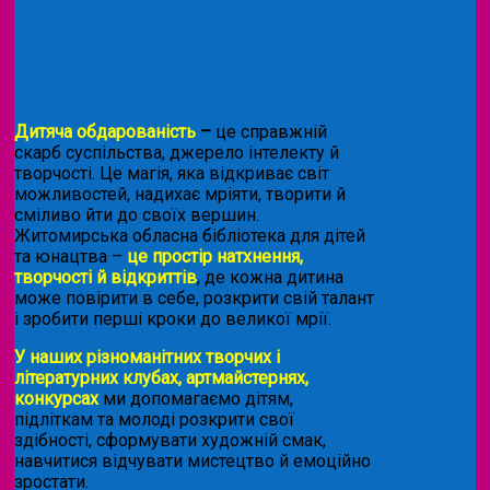
Дитяча обдарованість
–
це справжній
скарб суспільства, джерело інтелекту й
творчості. Це магія, яка відкриває світ
можливостей, надихає мріяти, творити й
сміливо йти до своїх вершин.
Житомирська обласна бібліотека для дітей
та юнацтва –
це простір натхнення,
творчості й відкриттів
, де кожна дитина
може повірити в себе, розкрити свій талант
і зробити перші кроки до великої мрії.
У наших різноманітних творчих і
літературних клубах, артмайстернях,
конкурсах
ми допомагаємо дітям,
підліткам та молоді розкрити свої
здібності, сформувати художній смак,
навчитися відчувати мистецтво й емоційно
зростати.