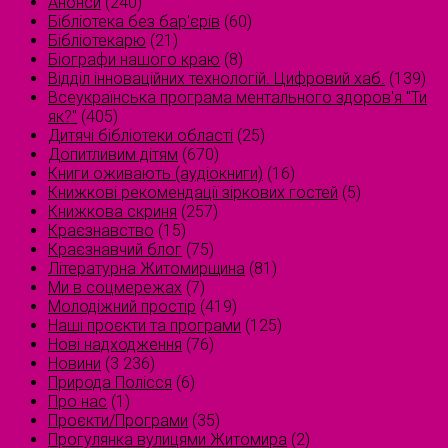
Анонси
(240)
Бібліотека без бар'єрів
(60)
Бібліотекарю
(21)
Біографи нашого краю
(8)
Відділ інноваційних технологій. Цифровий хаб.
(139)
Всеукраїнська програма ментального здоров'я "Ти
як?"
(405)
Дитячі бібліотеки області
(25)
Допитливим дітям
(670)
Книги оживають (аудіокниги)
(16)
Книжкові рекомендації зіркових гостей
(5)
Книжкова скриня
(257)
Краєзнавство
(15)
Краєзнавчий блог
(75)
Літературна Житомирщина
(81)
Ми в соцмережах
(7)
Молодіжний простір
(419)
Наші проєкти та програми
(125)
Нові надходження
(76)
Новини
(3 236)
Природа Полісся
(6)
Про нас
(1)
Проєкти/Програми
(35)
Прогулянка вулицями Житомира
(2)