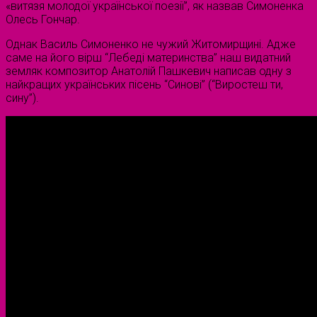
«витязя молодої української поезії”, як назвав Симоненка
Олесь Гончар.
Однак Василь Симоненко не чужий Житомирщині. Адже
саме на його вірш “Лебеді материнства” наш видатний
земляк композитор Анатолій Пашкевич написав одну з
найкращих українських пісень “Синові” (“Виростеш ти,
сину”).