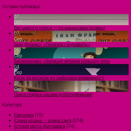
Останні публікації
07
Сер
Від щирого серця — до книжкових полиць!
07
Сер
Іван Франко. «Лисичка і журавель»
06
Сер
Бібліорелакс «Затишні читання кольору літа»
04
Сер
Крок за кроком до цифрової впевненості
01
Сер
Щира подяка нашим добродійникам!
Категорії
Євроквіз
(15)
Єдина країна — єдина сім’я
(574)
Історія міста Житомира
(14)