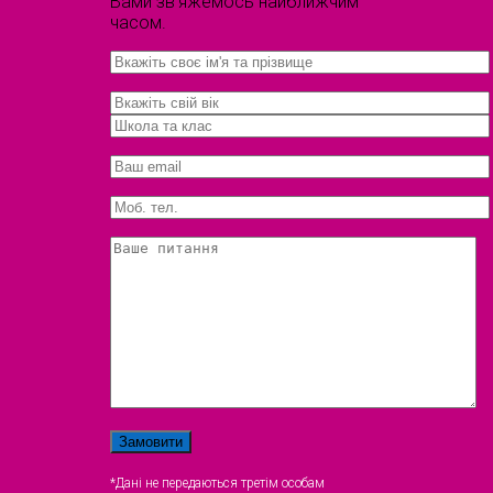
Вами зв'яжемось найближчим
часом.
*Дані не передаються третім особам