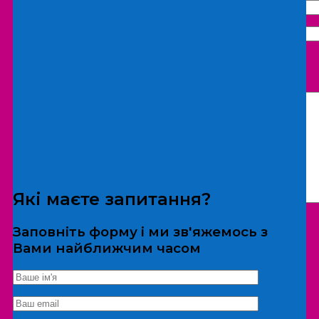
Що бажаєте замовити:
Екскурсія
Локація
Які маєте запитання?
Заповніть форму і ми зв'яжемось з
Вами найближчим часом
*Дані не передаються третім особам
Екскурсія/локація