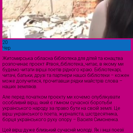
20
Чер
Житомирська обласна бібліотека для дітей та юнацтва
розпочинає проєкт #твоя_бібліотека_читає, в якому ми
будемо читати вірші поетів рідного краю. Бібліотекарі,
читачі, батьки, друзі та партнери нашої бібліотеки – кожен
може долучитися, прочитавши рядки майстрів слова –
наших земляків.
Але перед початком проєкту ми хочемо опублікувати
особливий вірш, який є гімном сучасної боротьби
українського народу за право бути на своїй землі. Це
вірш українського поета, журналіста, шістдесятника,
борця українського руху опору – Василя Симоненка.
Цей вірш дуже близький сучасній молоді. Як і інші поезії