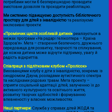
потребами могли б безперешкодно проводити
змістовне дозвілля та проходити реабілітацію.
Ми системно підвищуємо доступність бібліотечного
простору для дітей з інвалідністю
та реалізуємо
інклюзивні проекти:
«Промінчик щастя особливій дитині»
реалізується в
межах програми «На радарі гелікоптера – Країна
Здоров’я». Мета – створення безпечного, дружнього
середовища для розвитку, творчості та спілкування,
де кожна дитина може відчути підтримку, увагу й
радість відкриттів.
Співпраця з підлітковим клубом «Пролісок»
.
Вихованцями клубу є діти з інвалідністю, зокрема: із
синдромом Дауна, розладами аутистичного спектра
та наслідками родових травм. Мета проекту –
сприяти соціальній адаптації дітей, залученню їх до
активного культурного та освітнього життя,
розвитку творчих здібностей і формуванню
впевненості у власних можливостях.
Наші партнери:
Служба у справах дітей ЖОДА та