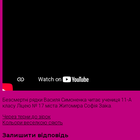
Безсмертні рядки Василя Симоненка читає учениця 11-А
класу Ліцею № 17 міста Житомира Софія Заїка.
Через терни до зірок
Кольори веселкою сяють
Залишити відповідь