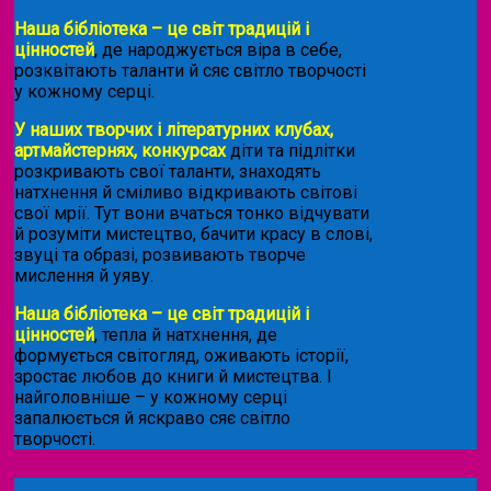
Наша бібліотека – це світ традицій і
цінностей
, де народжується віра в себе,
розквітають таланти й сяє світло творчості
у кожному серці.
У наших творчих і літературних клубах,
артмайстернях, конкурсах
діти та підлітки
розкривають свої таланти, знаходять
натхнення й сміливо відкривають світові
свої мрії. Тут вони вчаться тонко відчувати
й розуміти мистецтво, бачити красу в слові,
звуці та образі, розвивають творче
мислення й уяву.
Наша бібліотека – це світ традицій і
цінностей
, тепла й натхнення, де
формується світогляд, оживають історії,
зростає любов до книги й мистецтва. І
найголовніше – у кожному серці
запалюється й яскраво сяє світло
творчості.