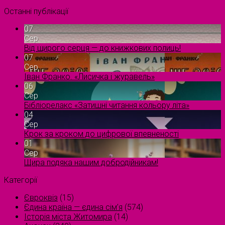
Останні публікації
07
Сер
Від щирого серця — до книжкових полиць!
07
Сер
Іван Франко. «Лисичка і журавель»
06
Сер
Бібліорелакс «Затишні читання кольору літа»
04
Сер
Крок за кроком до цифрової впевненості
01
Сер
Щира подяка нашим добродійникам!
Категорії
Євроквіз
(15)
Єдина країна — єдина сім’я
(574)
Історія міста Житомира
(14)