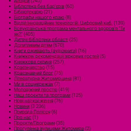
Анонси
(240)
Бібліотека без бар'єрів
(60)
Бібліотекарю
(21)
Біографи нашого краю
(8)
Відділ інноваційних технологій. Цифровий хаб.
(139)
Всеукраїнська програма ментального здоров'я "Ти
як?"
(405)
Дитячі бібліотеки області
(25)
Допитливим дітям
(670)
Книги оживають (аудіокниги)
(16)
Книжкові рекомендації зіркових гостей
(5)
Книжкова скриня
(257)
Краєзнавство
(15)
Краєзнавчий блог
(75)
Літературна Житомирщина
(81)
Ми в соцмережах
(7)
Молодіжний простір
(419)
Наші проєкти та програми
(125)
Нові надходження
(76)
Новини
(3 236)
Природа Полісся
(6)
Про нас
(1)
Проєкти/Програми
(35)
Прогулянка вулицями Житомира
(2)