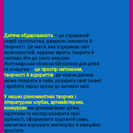
Дитяча обдарованість
–
це справжній
скарб суспільства, джерело інтелекту й
творчості. Це магія, яка відкриває світ
можливостей, надихає мріяти, творити й
сміливо йти до своїх вершин.
Житомирська обласна бібліотека для дітей
та юнацтва –
це простір натхнення,
творчості й відкриттів
, де кожна дитина
може повірити в себе, розкрити свій талант
і зробити перші кроки до великої мрії.
У наших різноманітних творчих і
літературних клубах, артмайстернях,
конкурсах
ми допомагаємо дітям,
підліткам та молоді розкрити свої
здібності, сформувати художній смак,
навчитися відчувати мистецтво й емоційно
зростати.