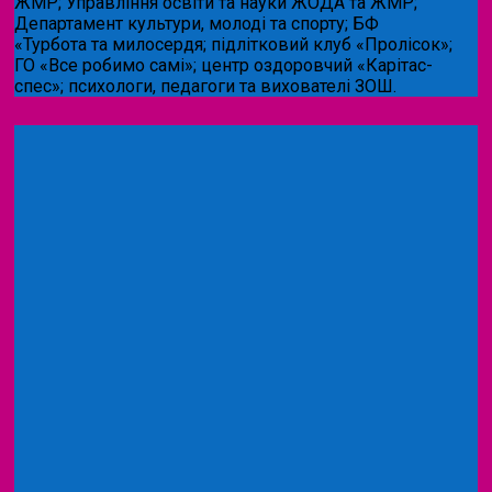
ЖМР; Управління освіти та науки ЖОДА та ЖМР;
Департамент культури, молоді та спорту; БФ
«Турбота та милосердя; підлітковий клуб «Пролісок»;
ГО «Все робимо самі»; центр оздоровчий «Карітас-
спес»;
психологи, педагоги та вихователі ЗОШ.