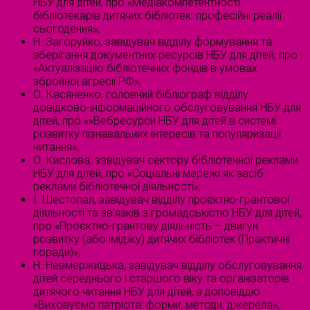
НБУ для дітей, про «Медіакомпетентності
бібліотекарів дитячих бібліотек: професійні реалії
сьогодення»;
Н. Загоруйко, завідувач відділу формування та
зберігання документних ресурсів НБУ для дітей, про
«Актуалізацію бібліотечних фондів в умовах
збройної агресії РФ»;
О. Касяненко, головний бібліограф відділу
довідково-інформаційного обслуговування НБУ для
дітей, про «»Вебресурси НБУ для дітей в системі
розвитку пізнавальних інтересів та популяризації
читання»;
О. Кислова, завідувач сектору бібліотечної реклами
НБУ для дітей, про «Соціальні мережі як засіб
реклами бібліотечної діяльності»;
І. Шестопал, завідувач відділу проєктно-грантової
діяльності та зв’язків з громадськістю НБУ для дітей,
про «Проєктно-грантову діяльність – двигун
розвитку (або іміджу) дитячих бібліотек (Практичні
поради)»;
Н. Невмержицька, завідувач відділу обслуговування
дітей середнього і старшого віку та організаторів
дитячого читання НБУ для дітей, з доповіддю
«Виховуємо патріота: форми, методи, джерела»;