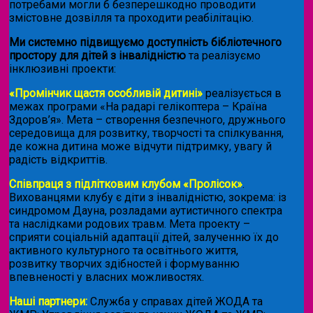
потребами могли б безперешкодно проводити
змістовне дозвілля та проходити реабілітацію.
Ми системно підвищуємо доступність бібліотечного
простору для дітей з інвалідністю
та реалізуємо
інклюзивні проекти:
«Промінчик щастя особливій дитині»
реалізується в
межах програми «На радарі гелікоптера – Країна
Здоров’я». Мета – створення безпечного, дружнього
середовища для розвитку, творчості та спілкування,
де кожна дитина може відчути підтримку, увагу й
радість відкриттів.
Співпраця з підлітковим клубом «Пролісок»
.
Вихованцями клубу є діти з інвалідністю, зокрема: із
синдромом Дауна, розладами аутистичного спектра
та наслідками родових травм. Мета проекту –
сприяти соціальній адаптації дітей, залученню їх до
активного культурного та освітнього життя,
розвитку творчих здібностей і формуванню
впевненості у власних можливостях.
Наші партнери:
Служба у справах дітей ЖОДА та