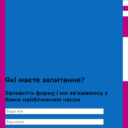
Що бажаєте замовити:
Екскурсія
Локація
Які маєте запитання?
Заповніть форму і ми зв'яжемось з
Вами найближчим часом
*Дані не передаються третім особам
Екскурсія/локація