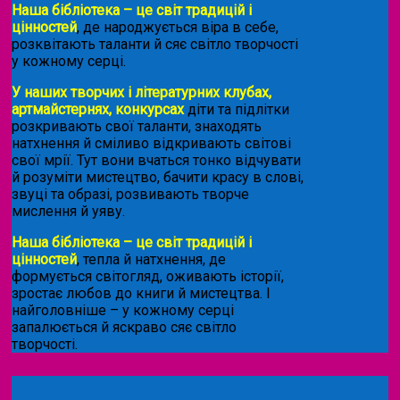
Наша бібліотека – це світ традицій і
цінностей
, де народжується віра в себе,
розквітають таланти й сяє світло творчості
у кожному серці.
У наших творчих і літературних клубах,
артмайстернях, конкурсах
діти та підлітки
розкривають свої таланти, знаходять
натхнення й сміливо відкривають світові
свої мрії. Тут вони вчаться тонко відчувати
й розуміти мистецтво, бачити красу в слові,
звуці та образі, розвивають творче
мислення й уяву.
Наша бібліотека – це світ традицій і
цінностей
, тепла й натхнення, де
формується світогляд, оживають історії,
зростає любов до книги й мистецтва. І
найголовніше – у кожному серці
запалюється й яскраво сяє світло
творчості.