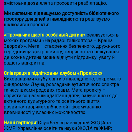
змістовне дозвілля та проходити реабілітацію.
Ми системно підвищуємо доступність бібліотечного
простору для дітей з інвалідністю
та реалізуємо
інклюзивні проекти:
«Промінчик щастя особливій дитині»
реалізується в
межах програми «На радарі гелікоптера – Країна
Здоров’я». Мета – створення безпечного, дружнього
середовища для розвитку, творчості та спілкування,
де кожна дитина може відчути підтримку, увагу й
радість відкриттів.
Співпраця з підлітковим клубом «Пролісок»
.
Вихованцями клубу є діти з інвалідністю, зокрема: із
синдромом Дауна, розладами аутистичного спектра
та наслідками родових травм. Мета проекту –
сприяти соціальній адаптації дітей, залученню їх до
активного культурного та освітнього життя,
розвитку творчих здібностей і формуванню
впевненості у власних можливостях.
Наші партнери:
Служба у справах дітей ЖОДА та
ЖМР; Управління освіти та науки ЖОДА та ЖМР;