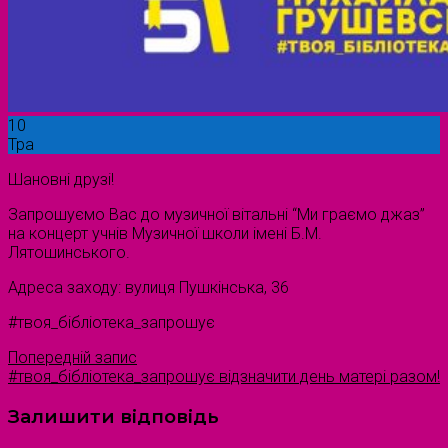
10
Тра
Шановні друзі!
Запрошуємо Вас до музичної вітальні “Ми граємо джаз”
на концерт учнів Музичної школи імені Б.М.
Лятошинського.
Адреса заходу: вулиця Пушкінська, 36
#твоя_бібліотека_запрошує
Попередній запис
#твоя_бібліотека_запрошує відзначити день матері разом!
Залишити відповідь