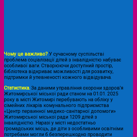
Чому це важливо?
У сучасному суспільстві
проблема соціалізації дітей з інвалідністю набуває
особливої ваги. Створюючи доступний простір,
бібліотека відкриває можливості для розвитку,
підтримки й упевненості кожного відвідувача.
Статистика.
За даними управління охорони здоров’я
Житомирської міської ради станом на 01.01. 2025
року в місті Житомирі перебувають на обліку у
сімейних лікарів комунального підприємства
«Центр первинної медико-санітарної допомоги»
Житомирської міської ради 1209 дітей з
інвалідністю. Наразі у місті недостатньо
громадських місць, де діти з особливими освітніми
потребами могли б безперешкодно проводити