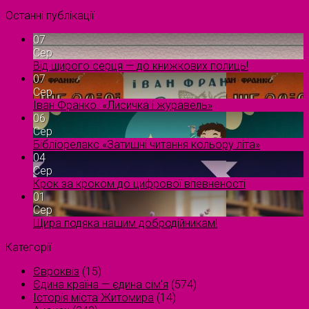
Останні публікації
07
Сер
Від щирого серця — до книжкових полиць!
07
Сер
Іван Франко. «Лисичка і журавель»
06
Сер
Бібліорелакс «Затишні читання кольору літа»
04
Сер
Крок за кроком до цифрової впевненості
01
Сер
Щира подяка нашим добродійникам!
Категорії
Євроквіз
(15)
Єдина країна — єдина сім’я
(574)
Історія міста Житомира
(14)