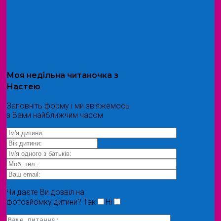
Моя
недільна читаночка
з
Настею
Заповніть форму і ми зв'яжемось
з Вами найближчим часом
Чи даєте Ви дозвіл на
фотозйомку дитини?
Так
Ні