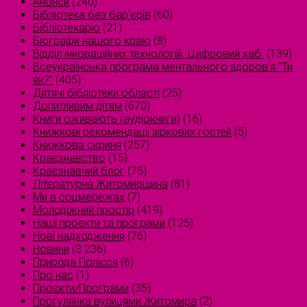
Анонси
(240)
Бібліотека без бар'єрів
(60)
Бібліотекарю
(21)
Біографи нашого краю
(8)
Відділ інноваційних технологій. Цифровий хаб.
(139)
Всеукраїнська програма ментального здоров'я "Ти
як?"
(405)
Дитячі бібліотеки області
(25)
Допитливим дітям
(670)
Книги оживають (аудіокниги)
(16)
Книжкові рекомендації зіркових гостей
(5)
Книжкова скриня
(257)
Краєзнавство
(15)
Краєзнавчий блог
(75)
Літературна Житомирщина
(81)
Ми в соцмережах
(7)
Молодіжний простір
(419)
Наші проєкти та програми
(125)
Нові надходження
(76)
Новини
(3 236)
Природа Полісся
(6)
Про нас
(1)
Проєкти/Програми
(35)
Прогулянка вулицями Житомира
(2)