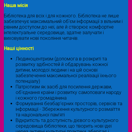
Наша місія
Бібліотека для всіх і для кожного. Бібліотека не лише
забезпечує максимальний об'єм інформації з вільним і
рівним доступом до неї, але й створює комфортне
інтелектуальне середовище, здатне залучати і
виховувати нові покоління читачів.
Наші цінності
Людиноцентризм (допомога в розкриті та
розвитку здібностей й обдарувань кожної
дитини, молодої людини і на цій основі
забезпечення максимальної реалізації їхнього
потенціалу)
Патріотизм як засіб для посилення держави,
об'єднання країни і розвитку самоповаги народу
і кожного громадянина
Формування безбар’єрних просторів, сервісів та
інформації - Збереження культурного розмаїття
та національної пам’яті
Відкритість та доступність дієвого культурного
середовища бібліотеки, що творить нові ідеї
через активні культурні практики, зберігає і