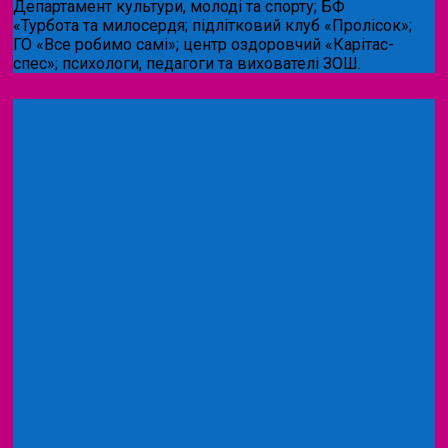
Департамент культури, молоді та спорту; БФ
«Турбота та милосердя; підлітковий клуб «Пролісок»;
ГО «Все робимо самі»; центр оздоровчий «Карітас-
спес»;
психологи, педагоги та вихователі ЗОШ.