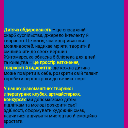
Дитяча обдарованість
–
це справжній
скарб суспільства, джерело інтелекту й
творчості. Це магія, яка відкриває світ
можливостей, надихає мріяти, творити й
сміливо йти до своїх вершин.
Житомирська обласна бібліотека для дітей
та юнацтва –
це простір натхнення,
творчості й відкриттів
, де кожна дитина
може повірити в себе, розкрити свій талант
і зробити перші кроки до великої мрії.
У наших різноманітних творчих і
літературних клубах, артмайстернях,
конкурсах
ми допомагаємо дітям,
підліткам та молоді розкрити свої
здібності, сформувати художній смак,
навчитися відчувати мистецтво й емоційно
зростати.