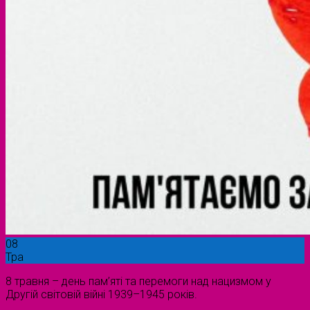
08
Тра
8 травня – день пам’яті та перемоги над нацизмом у
Другій світовій війні 1939–1945 років.