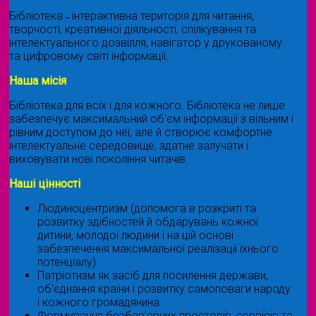
Бібліотека ˗ інтерактивна територія для читання,
творчості, креативної діяльності, спілкування та
інтелектуального дозвілля, навігатор у друкованому
та цифровому світі інформації.
Наша місія
Бібліотека для всіх і для кожного. Бібліотека не лише
забезпечує максимальний об'єм інформації з вільним і
рівним доступом до неї, але й створює комфортне
інтелектуальне середовище, здатне залучати і
виховувати нові покоління читачів.
Наші цінності
Людиноцентризм (допомога в розкриті та
розвитку здібностей й обдарувань кожної
дитини, молодої людини і на цій основі
забезпечення максимальної реалізації їхнього
потенціалу)
Патріотизм як засіб для посилення держави,
об'єднання країни і розвитку самоповаги народу
і кожного громадянина
Формування безбар’єрних просторів, сервісів та