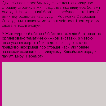
Для всіх нас це особливий день – день спомину про
страшну сторінку в житті людства, яка відлунює болем і
сьогодні. На жаль, нині Україна перебуває в стані нової
війни, яку розпочав наш сусід – Російська Федерація.
Сьогодні ми вшановуємо жертв усіх воєн і повторюємо
слова: «Ніколи знову».
У Житомирській обласній бібліотеці для дітей та юнацтва
організовано тематичні книжкові виставки, з метою
вшанування жертв війни та донесення до читачів
правдивої інформації про страшні часи, які повинні
назавжди залишитися в минулому. Єднаймося заради
пам’яті, миру і Перемоги!