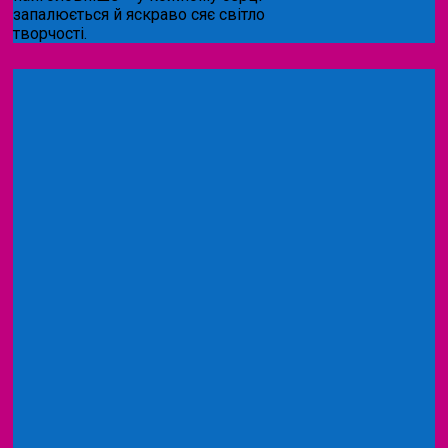
запалюється й яскраво сяє світло
творчості.