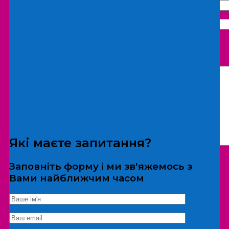
Що бажаєте замовити:
Екскурсія
Локація
Які маєте запитання?
Заповніть форму і ми зв'яжемось з
Вами найближчим часом
*Дані не передаються третім особам
Екскурсія/локація