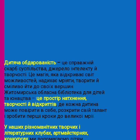
Дитяча обдарованість
–
це справжній
скарб суспільства, джерело інтелекту й
творчості. Це магія, яка відкриває світ
можливостей, надихає мріяти, творити й
сміливо йти до своїх вершин.
Житомирська обласна бібліотека для дітей
та юнацтва –
це простір натхнення,
творчості й відкриттів
, де кожна дитина
може повірити в себе, розкрити свій талант
і зробити перші кроки до великої мрії.
У наших різноманітних творчих і
літературних клубах, артмайстернях,
конкурсах
ми допомагаємо дітям,