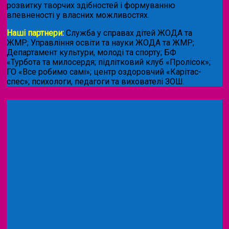
розвитку творчих здібностей і формуванню
впевненості у власних можливостях.
Наші партнери:
Служба у справах дітей ЖОДА та
ЖМР; Управління освіти та науки ЖОДА та ЖМР;
Департамент культури, молоді та спорту; БФ
«Турбота та милосердя; підлітковий клуб «Пролісок»;
ГО «Все робимо самі»; центр оздоровчий «Карітас-
спес»;
психологи, педагоги та вихователі ЗОШ.