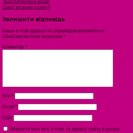
Твоя бібліотека вітає!
Щиро вітаємо колегу!
Залишити відповідь
Ваша e-mail адреса не оприлюднюватиметься.
Обов’язкові поля позначені
*
Коментар
*
Ім'я
*
Email
*
Сайт
Зберегти моє ім'я, e-mail, та адресу сайту в цьому