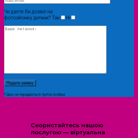
Чи даєте Ви дозвіл на
фотозйомку дитини?
Так
Ні
* Дані не передаються третім особам
Скористайтесь нашою
послугою — віртуальна