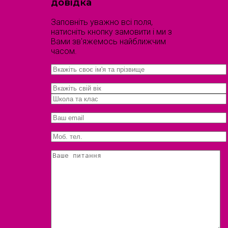
довідка
Заповніть уважно всі поля,
натисніть кнопку замовити і ми з
Вами зв'яжемось найближчим
часом.