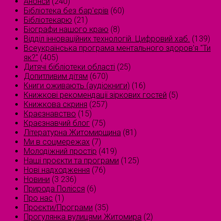
Анонси
(240)
Бібліотека без бар'єрів
(60)
Бібліотекарю
(21)
Біографи нашого краю
(8)
Відділ інноваційних технологій. Цифровий хаб.
(139)
Всеукраїнська програма ментального здоров'я "Ти
як?"
(405)
Дитячі бібліотеки області
(25)
Допитливим дітям
(670)
Книги оживають (аудіокниги)
(16)
Книжкові рекомендації зіркових гостей
(5)
Книжкова скриня
(257)
Краєзнавство
(15)
Краєзнавчий блог
(75)
Літературна Житомирщина
(81)
Ми в соцмережах
(7)
Молодіжний простір
(419)
Наші проєкти та програми
(125)
Нові надходження
(76)
Новини
(3 236)
Природа Полісся
(6)
Про нас
(1)
Проєкти/Програми
(35)
Прогулянка вулицями Житомира
(2)