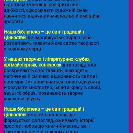
підліткам та молоді розкрити свої
здібності, сформувати художній смак,
навчитися відчувати мистецтво й емоційно
зростати.
Наша бібліотека – це світ традицій і
цінностей
, де народжується віра в себе,
розквітають таланти й сяє світло творчості
у кожному серці.
У наших творчих і літературних клубах,
артмайстернях, конкурсах
діти та підлітки
розкривають свої таланти, знаходять
натхнення й сміливо відкривають світові
свої мрії. Тут вони вчаться тонко відчувати
й розуміти мистецтво, бачити красу в слові,
звуці та образі, розвивають творче
мислення й уяву.
Наша бібліотека – це світ традицій і
цінностей
, тепла й натхнення, де
формується світогляд, оживають історії,
зростає любов до книги й мистецтва. І
найголовніше – у кожному серці