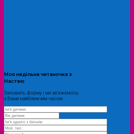
Моя
недільна читаночка
з
Настею
Заповніть форму і ми зв'яжемось
з Вами найближчим часом