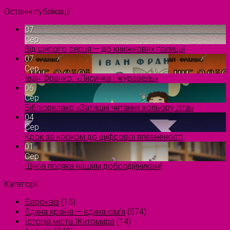
Останні публікації
07
Сер
Від щирого серця — до книжкових полиць!
07
Сер
Іван Франко. «Лисичка і журавель»
06
Сер
Бібліорелакс «Затишні читання кольору літа»
04
Сер
Крок за кроком до цифрової впевненості
01
Сер
Щира подяка нашим добродійникам!
Категорії
Євроквіз
(15)
Єдина країна — єдина сім’я
(574)
Історія міста Житомира
(14)