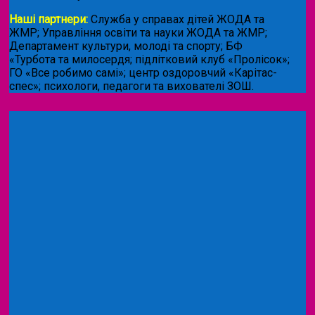
Наші партнери:
Служба у справах дітей ЖОДА та
ЖМР; Управління освіти та науки ЖОДА та ЖМР;
Департамент культури, молоді та спорту; БФ
«Турбота та милосердя; підлітковий клуб «Пролісок»;
ГО «Все робимо самі»; центр оздоровчий «Карітас-
спес»;
психологи, педагоги та вихователі ЗОШ.