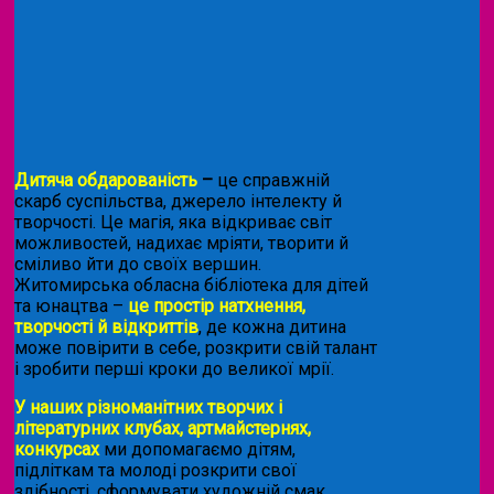
Дитяча обдарованість
–
це справжній
скарб суспільства, джерело інтелекту й
творчості. Це магія, яка відкриває світ
можливостей, надихає мріяти, творити й
сміливо йти до своїх вершин.
Житомирська обласна бібліотека для дітей
та юнацтва –
це простір натхнення,
творчості й відкриттів
, де кожна дитина
може повірити в себе, розкрити свій талант
і зробити перші кроки до великої мрії.
У наших різноманітних творчих і
літературних клубах, артмайстернях,
конкурсах
ми допомагаємо дітям,
підліткам та молоді розкрити свої
здібності, сформувати художній смак,