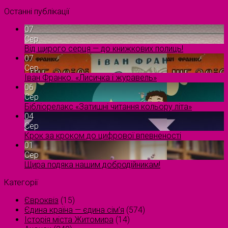
Останні публікації
07
Сер
Від щирого серця — до книжкових полиць!
07
Сер
Іван Франко. «Лисичка і журавель»
06
Сер
Бібліорелакс «Затишні читання кольору літа»
04
Сер
Крок за кроком до цифрової впевненості
01
Сер
Щира подяка нашим добродійникам!
Категорії
Євроквіз
(15)
Єдина країна — єдина сім’я
(574)
Історія міста Житомира
(14)