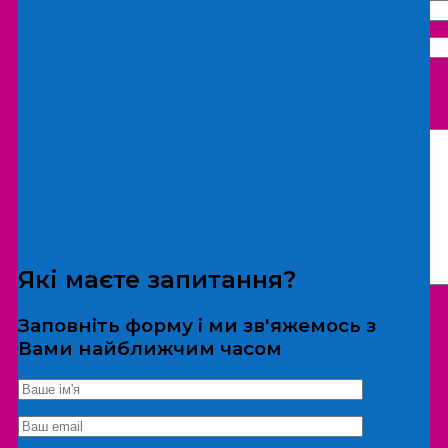
Що бажаєте замовити:
Екскурсія
Локація
Які маєте запитання?
Заповніть форму і ми зв'яжемось з
Вами найближчим часом
*Дані не передаються третім особам
Екскурсія/локація