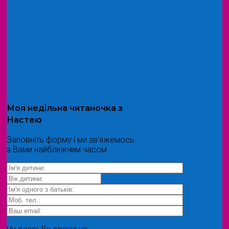
Моя
недільна читаночка
з
Настею
Заповніть форму і ми зв'яжемось
з Вами найближчим часом