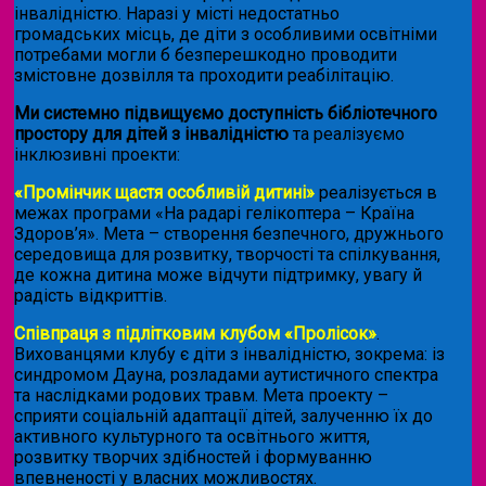
інвалідністю. Наразі у місті недостатньо
громадських місць, де діти з особливими освітніми
потребами могли б безперешкодно проводити
змістовне дозвілля та проходити реабілітацію.
Ми системно підвищуємо доступність бібліотечного
простору для дітей з інвалідністю
та реалізуємо
інклюзивні проекти:
«Промінчик щастя особливій дитині»
реалізується в
межах програми «На радарі гелікоптера – Країна
Здоров’я». Мета – створення безпечного, дружнього
середовища для розвитку, творчості та спілкування,
де кожна дитина може відчути підтримку, увагу й
радість відкриттів.
Співпраця з підлітковим клубом «Пролісок»
.
Вихованцями клубу є діти з інвалідністю, зокрема: із
синдромом Дауна, розладами аутистичного спектра
та наслідками родових травм. Мета проекту –
сприяти соціальній адаптації дітей, залученню їх до
активного культурного та освітнього життя,
розвитку творчих здібностей і формуванню
впевненості у власних можливостях.