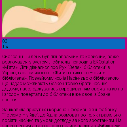
03
Тра
Сьогоднішній день був пізнавальним та корисним, адже
розпочався із зустрічі любителів природи в EKOstation
«М’ята». Діти дізналися про Рух “Зелені бібліотеки” в
Україні, гаслом якого є: «Жити в стилі еко – вчить
бібліотека!». Познайомились із Насіннєвою бібліотекою,
що надає можливість безкоштовно брати насіння
додому, насолоджуватись вирощуванням овочів та квітів
і згодом повертати до бібліотеки вже своє, зібране
насіння.
Зацікавила присутніх і корисна інформація з інфобанку
“Посіємо – зійде”, де йшла розмова про те, як правильно
посіяти насіння та умови догляду за його зростанням. На
завершенням діти з радістю садили насіння з «Бібліотеки