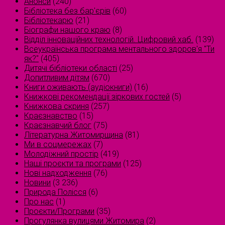
Анонси
(240)
Бібліотека без бар'єрів
(60)
Бібліотекарю
(21)
Біографи нашого краю
(8)
Відділ інноваційних технологій. Цифровий хаб.
(139)
Всеукраїнська програма ментального здоров'я "Ти
як?"
(405)
Дитячі бібліотеки області
(25)
Допитливим дітям
(670)
Книги оживають (аудіокниги)
(16)
Книжкові рекомендації зіркових гостей
(5)
Книжкова скриня
(257)
Краєзнавство
(15)
Краєзнавчий блог
(75)
Літературна Житомирщина
(81)
Ми в соцмережах
(7)
Молодіжний простір
(419)
Наші проєкти та програми
(125)
Нові надходження
(76)
Новини
(3 236)
Природа Полісся
(6)
Про нас
(1)
Проєкти/Програми
(35)
Прогулянка вулицями Житомира
(2)