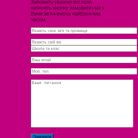
Заповніть уважно всі поля,
натисніть кнопку замовити і ми з
Вами зв'яжемось найближчим
часом.