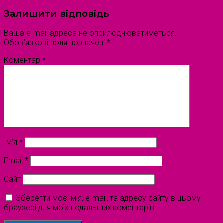
Залишити відповідь
Ваша e-mail адреса не оприлюднюватиметься.
Обов’язкові поля позначені
*
Коментар
*
Ім'я
*
Email
*
Сайт
Зберегти моє ім'я, e-mail, та адресу сайту в цьому
браузері для моїх подальших коментарів.