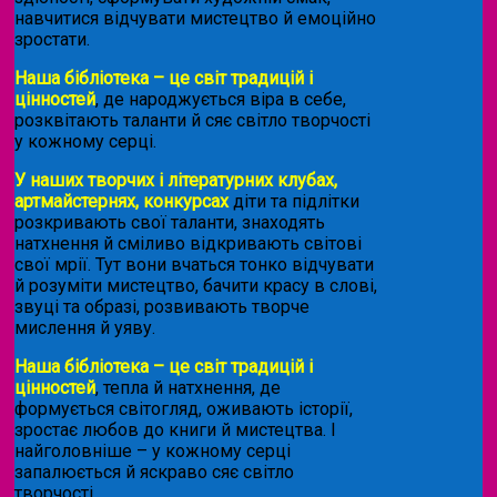
навчитися відчувати мистецтво й емоційно
зростати.
Наша бібліотека – це світ традицій і
цінностей
, де народжується віра в себе,
розквітають таланти й сяє світло творчості
у кожному серці.
У наших творчих і літературних клубах,
артмайстернях, конкурсах
діти та підлітки
розкривають свої таланти, знаходять
натхнення й сміливо відкривають світові
свої мрії. Тут вони вчаться тонко відчувати
й розуміти мистецтво, бачити красу в слові,
звуці та образі, розвивають творче
мислення й уяву.
Наша бібліотека – це світ традицій і
цінностей
, тепла й натхнення, де
формується світогляд, оживають історії,
зростає любов до книги й мистецтва. І
найголовніше – у кожному серці
запалюється й яскраво сяє світло
творчості.