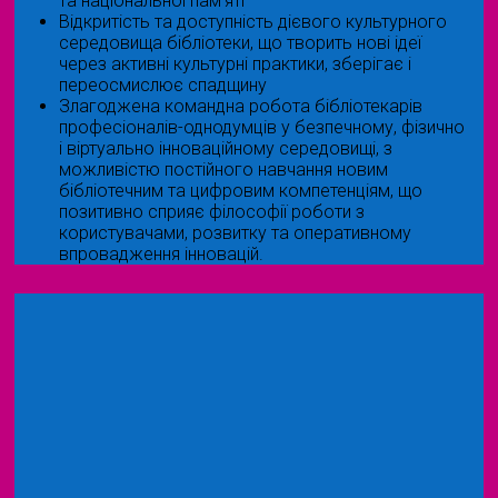
та національної пам’яті
Відкритість та доступність дієвого культурного
середовища бібліотеки, що творить нові ідеї
через активні культурні практики, зберігає і
переосмислює спадщину
Злагоджена командна робота бібліотекарів
професіоналів-однодумців у безпечному, фізично
і віртуально інноваційному середовищі, з
можливістю постійного навчання новим
бібліотечним та цифровим компетенціям, що
позитивно сприяє філософії роботи з
користувачами, розвитку та оперативному
впровадження інновацій.