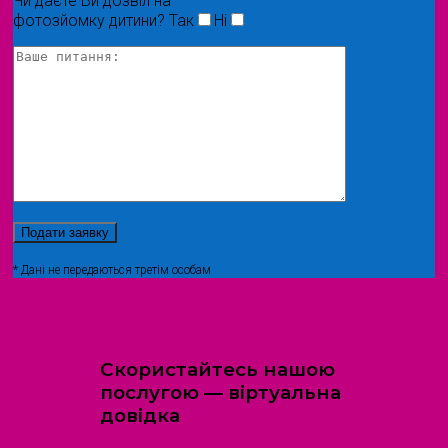
Чи даєте Ви дозвіл на
фотозйомку дитини?
Так
Ні
* Дані не передаються третім особам
Скористайтесь нашою
послугою — віртуальна
довідка