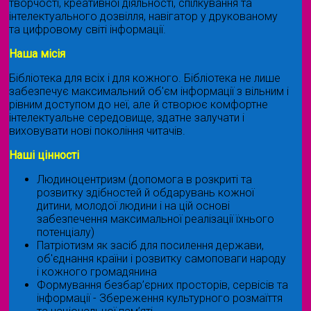
творчості, креативної діяльності, спілкування та
інтелектуального дозвілля, навігатор у друкованому
та цифровому світі інформації.
Наша місія
Бібліотека для всіх і для кожного. Бібліотека не лише
забезпечує максимальний об'єм інформації з вільним і
рівним доступом до неї, але й створює комфортне
інтелектуальне середовище, здатне залучати і
виховувати нові покоління читачів.
Наші цінності
Людиноцентризм (допомога в розкриті та
розвитку здібностей й обдарувань кожної
дитини, молодої людини і на цій основі
забезпечення максимальної реалізації їхнього
потенціалу)
Патріотизм як засіб для посилення держави,
об'єднання країни і розвитку самоповаги народу
і кожного громадянина
Формування безбар’єрних просторів, сервісів та
інформації - Збереження культурного розмаїття