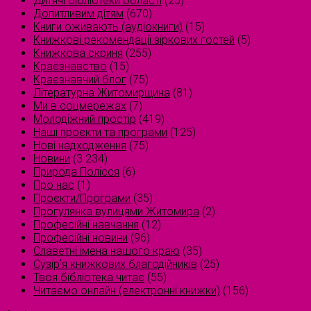
Дитячі бібліотеки області
(25)
Допитливим дітям
(670)
Книги оживають (аудіокниги)
(15)
Книжкові рекомендації зіркових гостей
(5)
Книжкова скриня
(255)
Краєзнавство
(15)
Краєзнавчий блог
(75)
Літературна Житомирщина
(81)
Ми в соцмережах
(7)
Молодіжний простір
(419)
Наші проєкти та програми
(125)
Нові надходження
(75)
Новини
(3 234)
Природа Полісся
(6)
Про нас
(1)
Проєкти/Програми
(35)
Прогулянка вулицями Житомира
(2)
Професійні навчання
(12)
Професійні новини
(96)
Славетні імена нашого краю
(35)
Сузірʼя книжкових благодійників
(25)
Твоя бібліотека читає
(55)
Читаємо онлайн (електронні книжки)
(156)