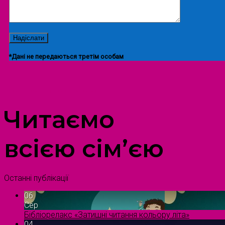
*Дані не передаються третім особам
ПРОСТІР ДОЗВІЛЛЯ ДІТЕЙ ТА ДОРОСЛИХ
Читаємо
всією сім’єю
Останні публікації
06
Сер
Бібліорелакс «Затишні читання кольору літа»
04