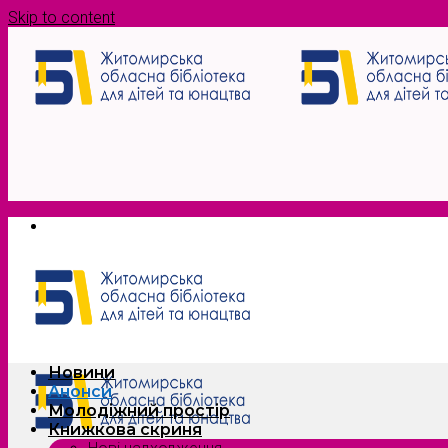
Skip to content
Новини
Анонси
Молодіжний простір
Книжкова скриня