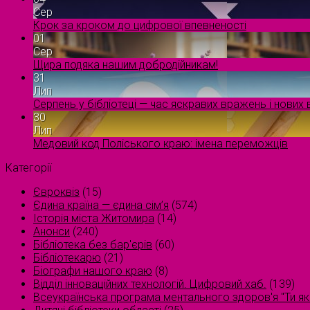
Сер
Крок за кроком до цифрової впевненості
01
Сер
Щира подяка нашим добродійникам!
31
Лип
Серпень у бібліотеці — час яскравих вражень і нових в
30
Лип
Медовий код Поліського краю: імена переможців
Категорії
Євроквіз
(15)
Єдина країна — єдина сім’я
(574)
Історія міста Житомира
(14)
Анонси
(240)
Бібліотека без бар'єрів
(60)
Бібліотекарю
(21)
Біографи нашого краю
(8)
Відділ інноваційних технологій. Цифровий хаб.
(139)
Всеукраїнська програма ментального здоров'я "Ти як