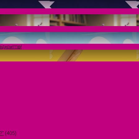
ідкриттів!
?"
(405)