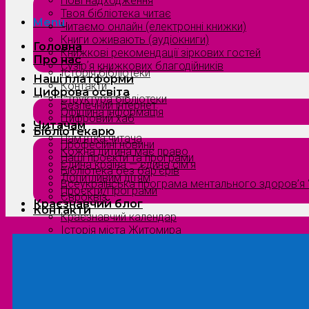
Нові надходження
Твоя бібліотека читає
Menu
Читаємо онлайн (електронні книжки)
Книги оживають (аудіокниги)
Головна
Книжкові рекомендації зіркових гостей
Про нас
Сузірʼя книжкових благодійників
Історія бібліотеки
Наші платформи
Контакти
Цифрова освіта
Структура бібліотеки
Безпечний інтернет
Офіційна інформація
Цифровий хаб
Читачам
Бібліотекарю
Пам’ятка читача
Професійні новини
Кожна дитина має право
Наші проєкти та програми
Єдина країна — єдина сім’я
Бібліотека без бар’єрів
Допитливим дітям
Всеукраїнська програма ментального здоров’я “
Проєкти/Програми
Євроквіз
Краєзнавчий блог
Контакти
Краєзнавчий календар
Історія міста Житомира
Біографи нашого краю
Природа Полісся
Літературна Житомирщина
Славетні імена нашого краю
Menu