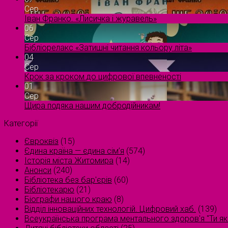
Сер
Іван Франко. «Лисичка і журавель»
06
Сер
Бібліорелакс «Затишні читання кольору літа»
04
Сер
Крок за кроком до цифрової впевненості
01
Сер
Щира подяка нашим добродійникам!
Категорії
Євроквіз
(15)
Єдина країна — єдина сім’я
(574)
Історія міста Житомира
(14)
Анонси
(240)
Бібліотека без бар'єрів
(60)
Бібліотекарю
(21)
Біографи нашого краю
(8)
Відділ інноваційних технологій. Цифровий хаб.
(139)
Всеукраїнська програма ментального здоров'я "Ти як