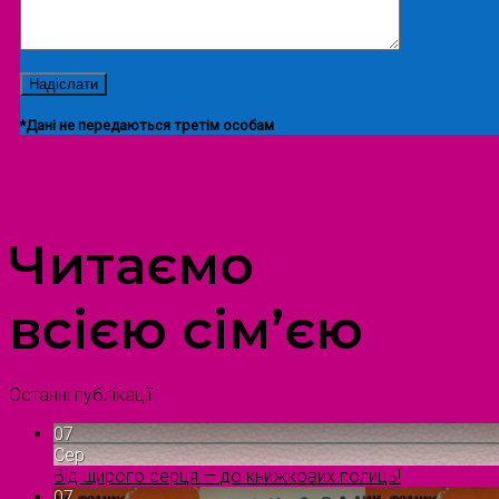
*Дані не передаються третім особам
ПРОСТІР ДОЗВІЛЛЯ ДІТЕЙ ТА ДОРОСЛИХ
Читаємо
всією сім’єю
Останні публікації
07
Сер
Від щирого серця — до книжкових полиць!
07