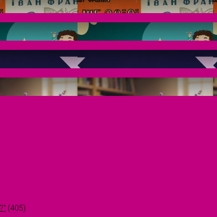
?"
(405)