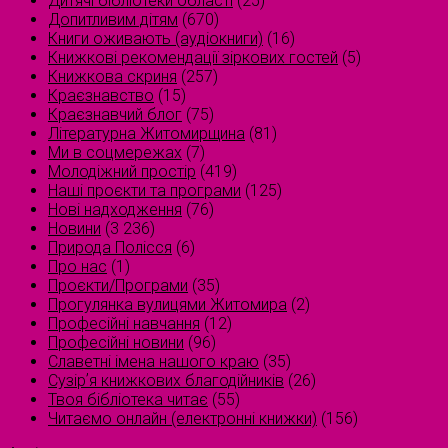
Дитячі бібліотеки області
(25)
Допитливим дітям
(670)
Книги оживають (аудіокниги)
(16)
Книжкові рекомендації зіркових гостей
(5)
Книжкова скриня
(257)
Краєзнавство
(15)
Краєзнавчий блог
(75)
Літературна Житомирщина
(81)
Ми в соцмережах
(7)
Молодіжний простір
(419)
Наші проєкти та програми
(125)
Нові надходження
(76)
Новини
(3 236)
Природа Полісся
(6)
Про нас
(1)
Проєкти/Програми
(35)
Прогулянка вулицями Житомира
(2)
Професійні навчання
(12)
Професійні новини
(96)
Славетні імена нашого краю
(35)
Сузірʼя книжкових благодійників
(26)
Твоя бібліотека читає
(55)
Читаємо онлайн (електронні книжки)
(156)