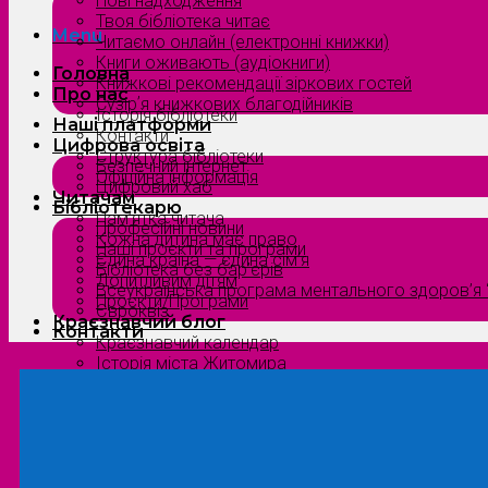
Нові надходження
Твоя бібліотека читає
Menu
Читаємо онлайн (електронні книжки)
Книги оживають (аудіокниги)
Головна
Книжкові рекомендації зіркових гостей
Про нас
Сузірʼя книжкових благодійників
Історія бібліотеки
Наші платформи
Контакти
Цифрова освіта
Структура бібліотеки
Безпечний інтернет
Офіційна інформація
Цифровий хаб
Читачам
Бібліотекарю
Пам’ятка читача
Професійні новини
Кожна дитина має право
Наші проєкти та програми
Єдина країна — єдина сім’я
Бібліотека без бар’єрів
Допитливим дітям
Всеукраїнська програма ментального здоров’я “
Проєкти/Програми
Євроквіз
Краєзнавчий блог
Контакти
Краєзнавчий календар
Історія міста Житомира
Біографи нашого краю
Природа Полісся
Літературна Житомирщина
Славетні імена нашого краю
Menu