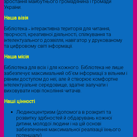
зростання майбутнього громадянина і громади
України.
Наша візія
Бібліотека ˗ інтерактивна територія для читання,
творчості, креативної діяльності, спілкування та
інтелектуального дозвілля, навігатор у друкованому
та цифровому світі інформації.
Наша місія
Бібліотека для всіх і для кожного. Бібліотека не лише
забезпечує максимальний об'єм інформації з вільним і
рівним доступом до неї, але й створює комфортне
інтелектуальне середовище, здатне залучати і
виховувати нові покоління читачів.
Наші цінності
Людиноцентризм (допомога в розкриті та
розвитку здібностей й обдарувань кожної
дитини, молодої людини і на цій основі
забезпечення максимальної реалізації їхнього
потенціалу)