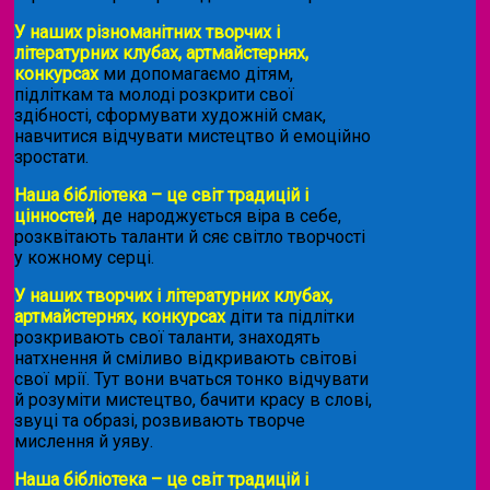
У наших різноманітних творчих і
літературних клубах, артмайстернях,
конкурсах
ми допомагаємо дітям,
підліткам та молоді розкрити свої
здібності, сформувати художній смак,
навчитися відчувати мистецтво й емоційно
зростати.
Наша бібліотека – це світ традицій і
цінностей
, де народжується віра в себе,
розквітають таланти й сяє світло творчості
у кожному серці.
У наших творчих і літературних клубах,
артмайстернях, конкурсах
діти та підлітки
розкривають свої таланти, знаходять
натхнення й сміливо відкривають світові
свої мрії. Тут вони вчаться тонко відчувати
й розуміти мистецтво, бачити красу в слові,
звуці та образі, розвивають творче
мислення й уяву.
Наша бібліотека – це світ традицій і