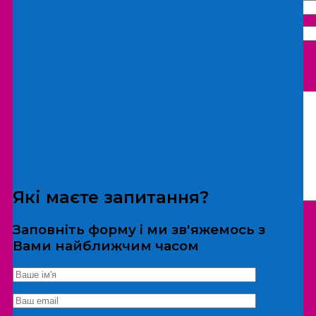
Що бажаєте замовити:
Екскурсія
Локація
Які маєте запитання?
Заповніть форму і ми зв'яжемось з
Вами найближчим часом
*Дані не передаються третім особам
Екскурсія/локація