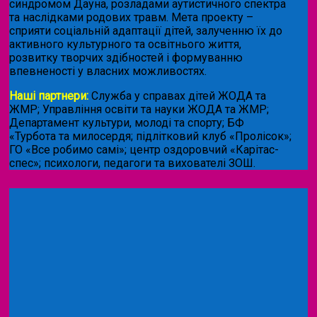
синдромом Дауна, розладами аутистичного спектра
та наслідками родових травм. Мета проекту –
сприяти соціальній адаптації дітей, залученню їх до
активного культурного та освітнього життя,
розвитку творчих здібностей і формуванню
впевненості у власних можливостях.
Наші партнери:
Служба у справах дітей ЖОДА та
ЖМР; Управління освіти та науки ЖОДА та ЖМР;
Департамент культури, молоді та спорту; БФ
«Турбота та милосердя; підлітковий клуб «Пролісок»;
ГО «Все робимо самі»; центр оздоровчий «Карітас-
спес»;
психологи, педагоги та вихователі ЗОШ.