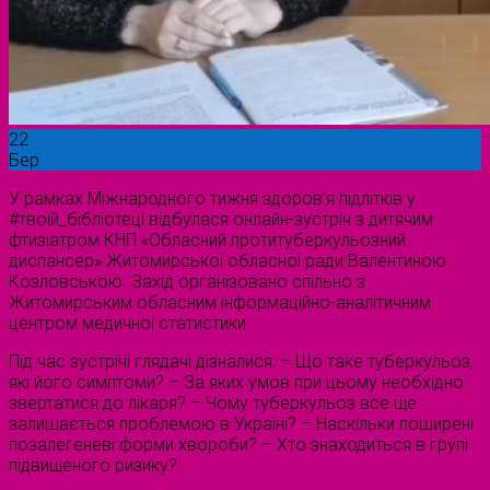
22
Бер
У рамках Міжнародного тижня здоров’я підлітків у
#твоїй_бібліотеці відбулася онлайн-зустріч з дитячим
фтизіатром КНП «Обласний протитуберкульозний
диспансер» Житомирської обласної ради Валентиною
Козловською. Захід організовано спільно з
Житомирським обласним інформаційно-аналітичним
центром медичної статистики.
Під час зустрічі глядачі дізналися: – Що таке туберкульоз,
які його симптоми? – За яких умов при цьому необхідно
звертатися до лікаря? – Чому туберкульоз все ще
залишається проблемою в Україні? – Наскільки поширені
позалегеневі форми хвороби? – Хто знаходиться в групі
підвищеного ризику?