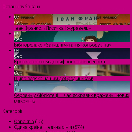
Останні публікації
07
Сер
Іван Франко. «Лисичка і журавель»
06
Сер
Бібліорелакс «Затишні читання кольору літа»
04
Сер
Крок за кроком до цифрової впевненості
01
Сер
Щира подяка нашим добродійникам!
31
Лип
Серпень у бібліотеці — час яскравих вражень і нових
відкриттів!
Категорії
Євроквіз
(15)
Єдина країна — єдина сім’я
(574)