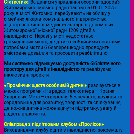
Статистика.
За даними управління охорони здоров’я
Житомирської міської ради станом на 01.01. 2025
року в місті Житомирі перебувають на обліку у
сімейних лікарів комунального підприємства
«Центр первинної медико-санітарної допомоги»
Житомирської міської ради 1209 дітей з
інвалідністю. Наразі у місті недостатньо
громадських місць, де діти з особливими освітніми
потребами могли б безперешкодно проводити
змістовне дозвілля та проходити реабілітацію.
Ми системно підвищуємо доступність бібліотечного
простору для дітей з інвалідністю
та реалізуємо
інклюзивні проекти:
«Промінчик щастя особливій дитині»
реалізується в
межах програми «На радарі гелікоптера – Країна
Здоров’я». Мета – створення безпечного, дружнього
середовища для розвитку, творчості та спілкування,
де кожна дитина може відчути підтримку, увагу й
радість відкриттів.
Співпраця з підлітковим клубом «Пролісок»
.
Вихованцями клубу є діти з інвалідністю, зокрема: із