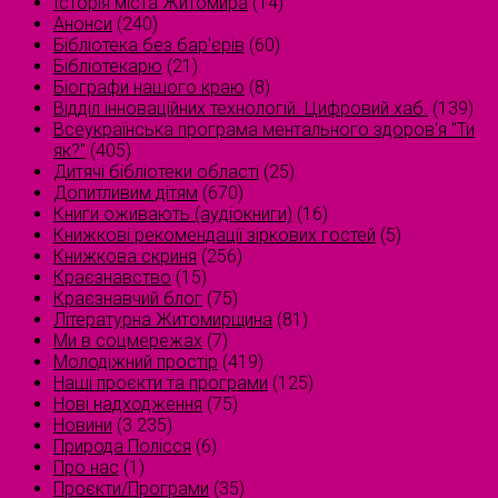
Історія міста Житомира
(14)
Анонси
(240)
Бібліотека без бар'єрів
(60)
Бібліотекарю
(21)
Біографи нашого краю
(8)
Відділ інноваційних технологій. Цифровий хаб.
(139)
Всеукраїнська програма ментального здоров'я "Ти
як?"
(405)
Дитячі бібліотеки області
(25)
Допитливим дітям
(670)
Книги оживають (аудіокниги)
(16)
Книжкові рекомендації зіркових гостей
(5)
Книжкова скриня
(256)
Краєзнавство
(15)
Краєзнавчий блог
(75)
Літературна Житомирщина
(81)
Ми в соцмережах
(7)
Молодіжний простір
(419)
Наші проєкти та програми
(125)
Нові надходження
(75)
Новини
(3 235)
Природа Полісся
(6)
Про нас
(1)
Проєкти/Програми
(35)