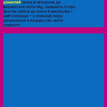
цінностей
, тепла й натхнення, де
формується світогляд, оживають історії,
зростає любов до книги й мистецтва. І
найголовніше – у кожному серці
запалюється й яскраво сяє світло
творчості.