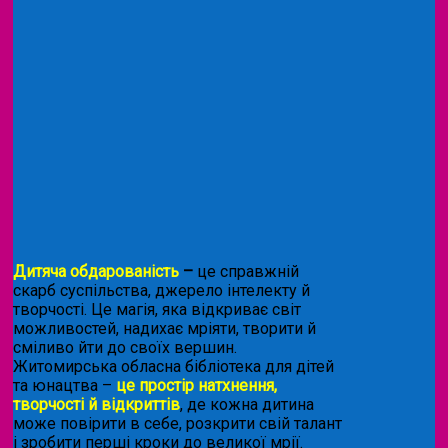
Дитяча обдарованість
–
це справжній
скарб суспільства, джерело інтелекту й
творчості. Це магія, яка відкриває світ
можливостей, надихає мріяти, творити й
сміливо йти до своїх вершин.
Житомирська обласна бібліотека для дітей
та юнацтва –
це простір натхнення,
творчості й відкриттів
, де кожна дитина
може повірити в себе, розкрити свій талант
і зробити перші кроки до великої мрії.