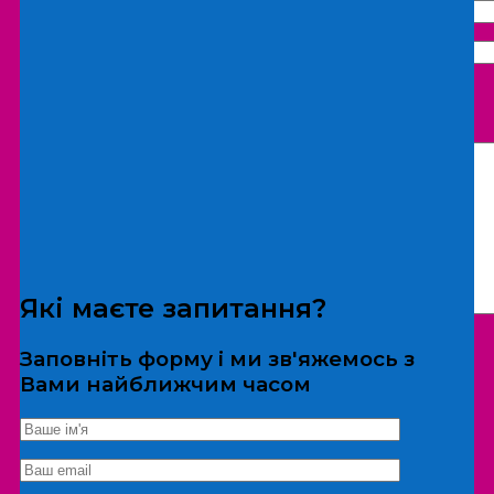
Що бажаєте замовити:
Екскурсія
Локація
Які маєте запитання?
Заповніть форму і ми зв'яжемось з
Вами найближчим часом
*Дані не передаються третім особам
Екскурсія/локація