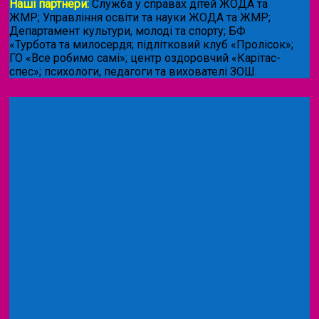
Наші партнери:
Служба у справах дітей ЖОДА та
ЖМР; Управління освіти та науки ЖОДА та ЖМР;
Департамент культури, молоді та спорту; БФ
«Турбота та милосердя; підлітковий клуб «Пролісок»;
ГО «Все робимо самі»; центр оздоровчий «Карітас-
спес»;
психологи, педагоги та вихователі ЗОШ.