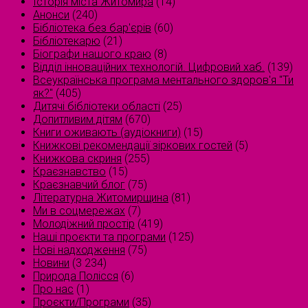
Історія міста Житомира
(14)
Анонси
(240)
Бібліотека без бар'єрів
(60)
Бібліотекарю
(21)
Біографи нашого краю
(8)
Відділ інноваційних технологій. Цифровий хаб.
(139)
Всеукраїнська програма ментального здоров'я "Ти
як?"
(405)
Дитячі бібліотеки області
(25)
Допитливим дітям
(670)
Книги оживають (аудіокниги)
(15)
Книжкові рекомендації зіркових гостей
(5)
Книжкова скриня
(255)
Краєзнавство
(15)
Краєзнавчий блог
(75)
Літературна Житомирщина
(81)
Ми в соцмережах
(7)
Молодіжний простір
(419)
Наші проєкти та програми
(125)
Нові надходження
(75)
Новини
(3 234)
Природа Полісся
(6)
Про нас
(1)
Проєкти/Програми
(35)