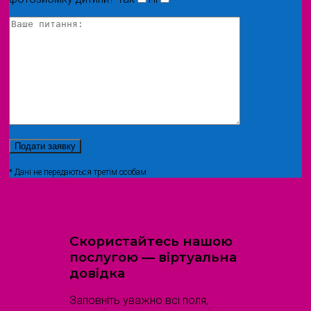
* Дані не передаються третім особам
Скористайтесь нашою
послугою — віртуальна
довідка
Заповніть уважно всі поля,