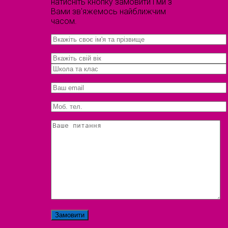
натисніть кнопку замовити і ми з
Вами зв'яжемось найближчим
часом.