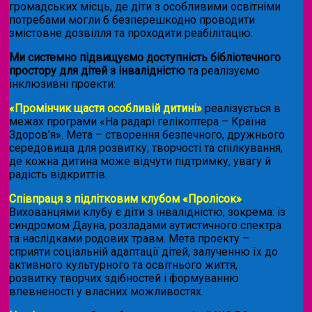
громадських місць, де діти з особливими освітніми
потребами могли б безперешкодно проводити
змістовне дозвілля та проходити реабілітацію.
Ми системно підвищуємо доступність бібліотечного
простору для дітей з інвалідністю
та реалізуємо
інклюзивні проекти:
«Промінчик щастя особливій дитині»
реалізується в
межах програми «На радарі гелікоптера – Країна
Здоров’я». Мета – створення безпечного, дружнього
середовища для розвитку, творчості та спілкування,
де кожна дитина може відчути підтримку, увагу й
радість відкриттів.
Співпраця з підлітковим клубом «Пролісок»
.
Вихованцями клубу є діти з інвалідністю, зокрема: із
синдромом Дауна, розладами аутистичного спектра
та наслідками родових травм. Мета проекту –
сприяти соціальній адаптації дітей, залученню їх до
активного культурного та освітнього життя,
розвитку творчих здібностей і формуванню
впевненості у власних можливостях.