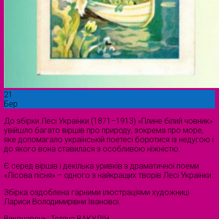
21
Бер
До збірки Лесі Українки (1871–1913) «Плине білий човник»
увійшло багато віршів про природу, зокрема про море,
яке допомагало українській поетесі боротися із недугою і
до якого вона ставилася з особливою ніжністю.
Є серед віршів і декілька уривків з драматичної поеми
«Лісова пісня» – одного з найкращих творів Лесі Українки.
Збірка оздоблена гарними ілюстраціями художниці
Лариси Володимирівни Іванової.
Виконавець: Тетяна ВАКУЛІЧ