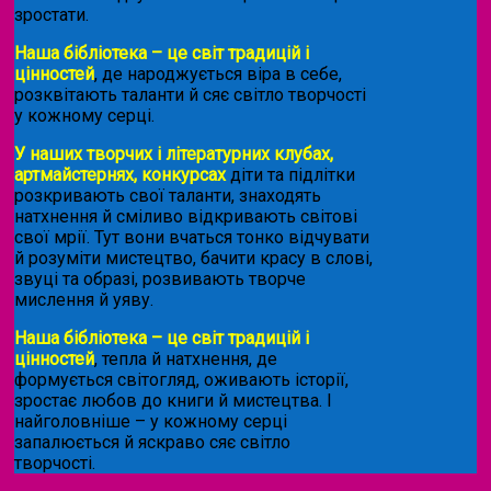
зростати.
Наша бібліотека – це світ традицій і
цінностей
, де народжується віра в себе,
розквітають таланти й сяє світло творчості
у кожному серці.
У наших творчих і літературних клубах,
артмайстернях, конкурсах
діти та підлітки
розкривають свої таланти, знаходять
натхнення й сміливо відкривають світові
свої мрії. Тут вони вчаться тонко відчувати
й розуміти мистецтво, бачити красу в слові,
звуці та образі, розвивають творче
мислення й уяву.
Наша бібліотека – це світ традицій і
цінностей
, тепла й натхнення, де
формується світогляд, оживають історії,
зростає любов до книги й мистецтва. І
найголовніше – у кожному серці
запалюється й яскраво сяє світло
творчості.