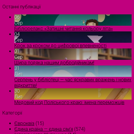
Останні публікації
06
Сер
Бібліорелакс «Затишні читання кольору літа»
04
Сер
Крок за кроком до цифрової впевненості
01
Сер
Щира подяка нашим добродійникам!
31
Лип
Серпень у бібліотеці — час яскравих вражень і нових
відкриттів!
30
Лип
Медовий код Поліського краю: імена переможців
Категорії
Євроквіз
(15)
Єдина країна — єдина сім’я
(574)