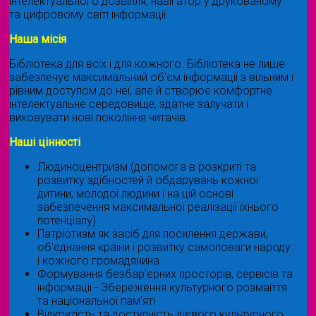
інтелектуального дозвілля, навігатор у друкованому
та цифровому світі інформації.
Наша місія
Бібліотека для всіх і для кожного. Бібліотека не лише
забезпечує максимальний об'єм інформації з вільним і
рівним доступом до неї, але й створює комфортне
інтелектуальне середовище, здатне залучати і
виховувати нові покоління читачів.
Наші цінності
Людиноцентризм (допомога в розкриті та
розвитку здібностей й обдарувань кожної
дитини, молодої людини і на цій основі
забезпечення максимальної реалізації їхнього
потенціалу)
Патріотизм як засіб для посилення держави,
об'єднання країни і розвитку самоповаги народу
і кожного громадянина
Формування безбар’єрних просторів, сервісів та
інформації - Збереження культурного розмаїття
та національної пам’яті
Відкритість та доступність дієвого культурного