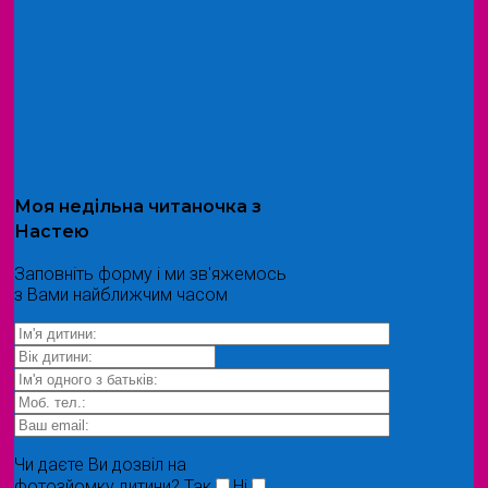
Моя
недільна читаночка
з
Настею
Заповніть форму і ми зв'яжемось
з Вами найближчим часом
Чи даєте Ви дозвіл на
фотозйомку дитини?
Так
Ні