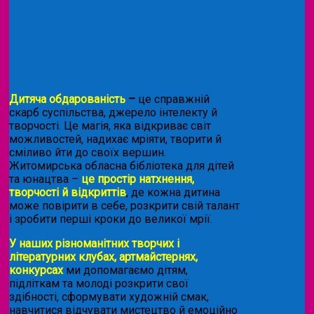
Дитяча обдарованість
–
це справжній
скарб суспільства, джерело інтелекту й
творчості. Це магія, яка відкриває світ
можливостей, надихає мріяти, творити й
сміливо йти до своїх вершин.
Житомирська обласна бібліотека для дітей
та юнацтва –
це простір натхнення,
творчості й відкриттів
, де кожна дитина
може повірити в себе, розкрити свій талант
і зробити перші кроки до великої мрії.
У наших різноманітних творчих і
літературних клубах, артмайстернях,
конкурсах
ми допомагаємо дітям,
підліткам та молоді розкрити свої
здібності, сформувати художній смак,
навчитися відчувати мистецтво й емоційно