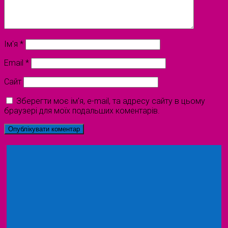
Ім'я
*
Email
*
Сайт
Зберегти моє ім'я, e-mail, та адресу сайту в цьому
браузері для моїх подальших коментарів.