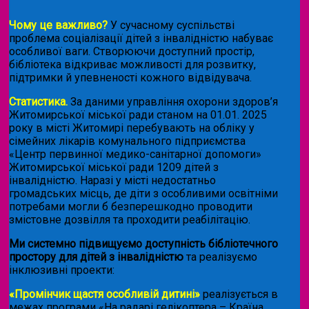
Чому це важливо?
У сучасному суспільстві
проблема соціалізації дітей з інвалідністю набуває
особливої ваги. Створюючи доступний простір,
бібліотека відкриває можливості для розвитку,
підтримки й упевненості кожного відвідувача.
Статистика.
За даними управління охорони здоров’я
Житомирської міської ради станом на 01.01. 2025
року в місті Житомирі перебувають на обліку у
сімейних лікарів комунального підприємства
«Центр первинної медико-санітарної допомоги»
Житомирської міської ради 1209 дітей з
інвалідністю. Наразі у місті недостатньо
громадських місць, де діти з особливими освітніми
потребами могли б безперешкодно проводити
змістовне дозвілля та проходити реабілітацію.
Ми системно підвищуємо доступність бібліотечного
простору для дітей з інвалідністю
та реалізуємо
інклюзивні проекти:
«Промінчик щастя особливій дитині»
реалізується в
межах програми «На радарі гелікоптера – Країна