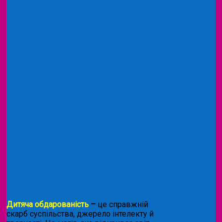
Дитяча обдарованість
–
це справжній
скарб суспільства, джерело інтелекту й