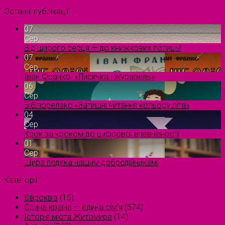
Останні публікації
07
Сер
Від щирого серця — до книжкових полиць!
07
Сер
Іван Франко. «Лисичка і журавель»
06
Сер
Бібліорелакс «Затишні читання кольору літа»
04
Сер
Крок за кроком до цифрової впевненості
01
Сер
Щира подяка нашим добродійникам!
Категорії
Євроквіз
(15)
Єдина країна — єдина сім’я
(574)
Історія міста Житомира
(14)