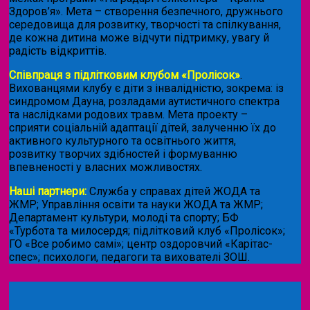
Здоров’я». Мета – створення безпечного, дружнього
середовища для розвитку, творчості та спілкування,
де кожна дитина може відчути підтримку, увагу й
радість відкриттів.
Співпраця з підлітковим клубом «Пролісок»
.
Вихованцями клубу є діти з інвалідністю, зокрема: із
синдромом Дауна, розладами аутистичного спектра
та наслідками родових травм. Мета проекту –
сприяти соціальній адаптації дітей, залученню їх до
активного культурного та освітнього життя,
розвитку творчих здібностей і формуванню
впевненості у власних можливостях.
Наші партнери:
Служба у справах дітей ЖОДА та
ЖМР; Управління освіти та науки ЖОДА та ЖМР;
Департамент культури, молоді та спорту; БФ
«Турбота та милосердя; підлітковий клуб «Пролісок»;
ГО «Все робимо самі»; центр оздоровчий «Карітас-
спес»;
психологи, педагоги та вихователі ЗОШ.