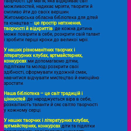
творчості. Це магія, яка відкриває світ
можливостей, надихає мріяти, творити й
сміливо йти до своїх вершин.
Житомирська обласна бібліотека для дітей
та юнацтва –
це простір натхнення,
творчості й відкриттів
, де кожна дитина
може повірити в себе, розкрити свій талант
і зробити перші кроки до великої мрії.
У наших різноманітних творчих і
літературних клубах, артмайстернях,
конкурсах
ми допомагаємо дітям,
підліткам та молоді розкрити свої
здібності, сформувати художній смак,
навчитися відчувати мистецтво й емоційно
зростати.
Наша бібліотека – це світ традицій і
цінностей
, де народжується віра в себе,
розквітають таланти й сяє світло творчості
у кожному серці.
У наших творчих і літературних клубах,
артмайстернях, конкурсах
діти та підлітки