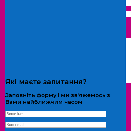
Що бажаєте замовити:
Екскурсія
Локація
Які маєте запитання?
Заповніть форму і ми зв'яжемось з
Вами найближчим часом
*Дані не передаються третім особам
Екскурсія/локація