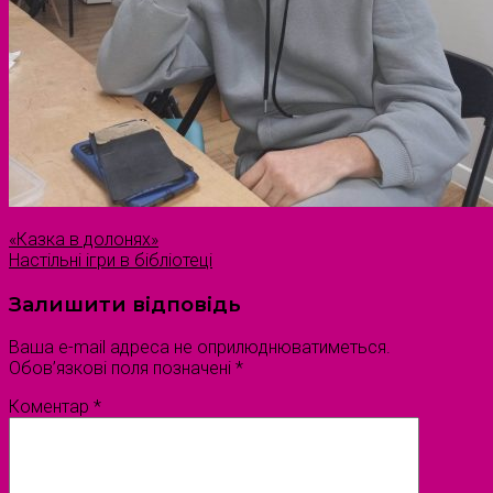
«Казка в долонях»
Настільні ігри в бібліотеці
Залишити відповідь
Ваша e-mail адреса не оприлюднюватиметься.
Обов’язкові поля позначені
*
Коментар
*