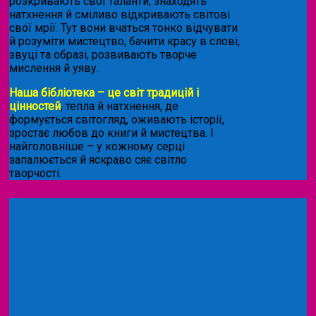
розкривають свої таланти, знаходять
натхнення й сміливо відкривають світові
свої мрії. Тут вони вчаться тонко відчувати
й розуміти мистецтво, бачити красу в слові,
звуці та образі, розвивають творче
мислення й уяву.
Наша бібліотека – це світ традицій і
цінностей
, тепла й натхнення, де
формується світогляд, оживають історії,
зростає любов до книги й мистецтва. І
найголовніше – у кожному серці
запалюється й яскраво сяє світло
творчості.