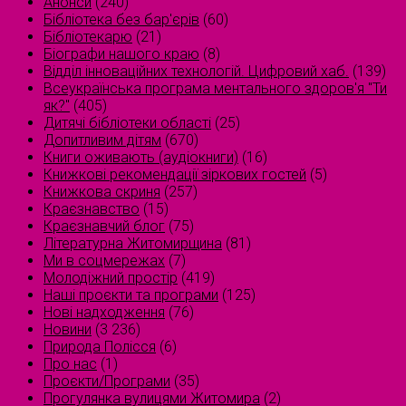
Анонси
(240)
Бібліотека без бар'єрів
(60)
Бібліотекарю
(21)
Біографи нашого краю
(8)
Відділ інноваційних технологій. Цифровий хаб.
(139)
Всеукраїнська програма ментального здоров'я "Ти
як?"
(405)
Дитячі бібліотеки області
(25)
Допитливим дітям
(670)
Книги оживають (аудіокниги)
(16)
Книжкові рекомендації зіркових гостей
(5)
Книжкова скриня
(257)
Краєзнавство
(15)
Краєзнавчий блог
(75)
Літературна Житомирщина
(81)
Ми в соцмережах
(7)
Молодіжний простір
(419)
Наші проєкти та програми
(125)
Нові надходження
(76)
Новини
(3 236)
Природа Полісся
(6)
Про нас
(1)
Проєкти/Програми
(35)
Прогулянка вулицями Житомира
(2)