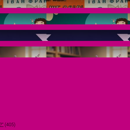
?"
(405)