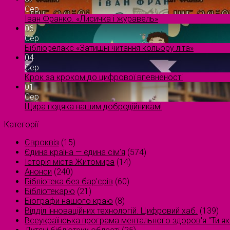
Сер
Іван Франко. «Лисичка і журавель»
06
Сер
Бібліорелакс «Затишні читання кольору літа»
04
Сер
Крок за кроком до цифрової впевненості
01
Сер
Щира подяка нашим добродійникам!
Категорії
Євроквіз
(15)
Єдина країна — єдина сім’я
(574)
Історія міста Житомира
(14)
Анонси
(240)
Бібліотека без бар'єрів
(60)
Бібліотекарю
(21)
Біографи нашого краю
(8)
Відділ інноваційних технологій. Цифровий хаб.
(139)
Всеукраїнська програма ментального здоров'я "Ти як