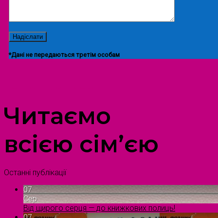
*Дані не передаються третім особам
ПРОСТІР ДОЗВІЛЛЯ ДІТЕЙ ТА ДОРОСЛИХ
Читаємо
всією сім’єю
Останні публікації
07
Сер
Від щирого серця — до книжкових полиць!
07