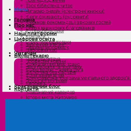
Нові надходження
Твоя бібліотека читає
Menu
Читаємо онлайн (електронні книжки)
Книги оживають (аудіокниги)
Головна
Книжкові рекомендації зіркових гостей
Про нас
Сузірʼя книжкових благодійників
Історія бібліотеки
Наші платформи
Контакти
Цифрова освіта
Структура бібліотеки
Безпечний інтернет
Офіційна інформація
Цифровий хаб
Читачам
Бібліотекарю
Пам’ятка читача
Професійні новини
Кожна дитина має право
Наші проєкти та програми
Єдина країна — єдина сім’я
Бібліотека без бар’єрів
Допитливим дітям
Всеукраїнська програма ментального здоров’я “
Проєкти/Програми
Євроквіз
Краєзнавчий блог
Контакти
Краєзнавчий календар
Історія міста Житомира
Біографи нашого краю
Природа Полісся
Літературна Житомирщина
Славетні імена нашого краю
Menu