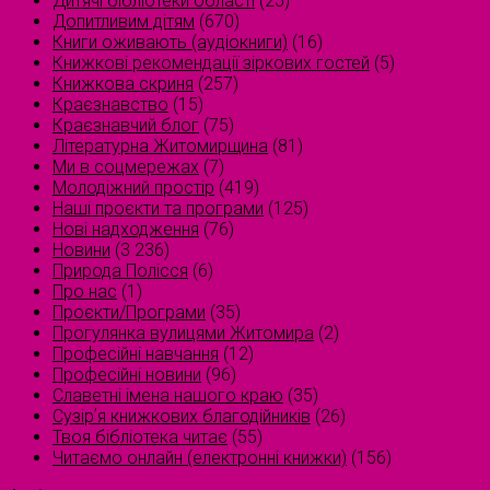
Дитячі бібліотеки області
(25)
Допитливим дітям
(670)
Книги оживають (аудіокниги)
(16)
Книжкові рекомендації зіркових гостей
(5)
Книжкова скриня
(257)
Краєзнавство
(15)
Краєзнавчий блог
(75)
Літературна Житомирщина
(81)
Ми в соцмережах
(7)
Молодіжний простір
(419)
Наші проєкти та програми
(125)
Нові надходження
(76)
Новини
(3 236)
Природа Полісся
(6)
Про нас
(1)
Проєкти/Програми
(35)
Прогулянка вулицями Житомира
(2)
Професійні навчання
(12)
Професійні новини
(96)
Славетні імена нашого краю
(35)
Сузірʼя книжкових благодійників
(26)
Твоя бібліотека читає
(55)
Читаємо онлайн (електронні книжки)
(156)