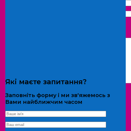
Що бажаєте замовити:
Екскурсія
Локація
Які маєте запитання?
Заповніть форму і ми зв'яжемось з
Вами найближчим часом
*Дані не передаються третім особам
Екскурсія/локація