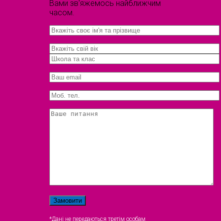
Вами зв'яжемось найближчим
часом.
*Дані не передаються третім особам