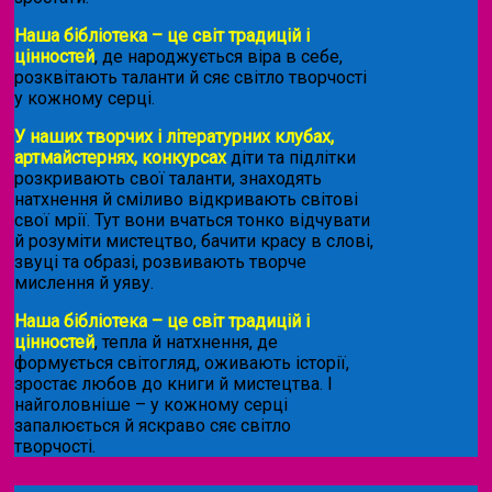
Наша бібліотека – це світ традицій і
цінностей
, де народжується віра в себе,
розквітають таланти й сяє світло творчості
у кожному серці.
У наших творчих і літературних клубах,
артмайстернях, конкурсах
діти та підлітки
розкривають свої таланти, знаходять
натхнення й сміливо відкривають світові
свої мрії. Тут вони вчаться тонко відчувати
й розуміти мистецтво, бачити красу в слові,
звуці та образі, розвивають творче
мислення й уяву.
Наша бібліотека – це світ традицій і
цінностей
, тепла й натхнення, де
формується світогляд, оживають історії,
зростає любов до книги й мистецтва. І
найголовніше – у кожному серці
запалюється й яскраво сяє світло
творчості.