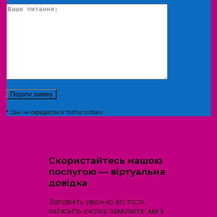
* Дані не передаються третім особам
Скористайтесь нашою
послугою — віртуальна
довідка
Заповніть уважно всі поля,
натисніть кнопку замовити і ми з