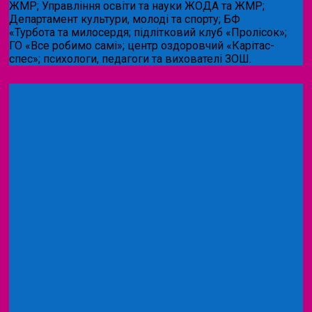
ЖМР; Управління освіти та науки ЖОДА та ЖМР;
Департамент культури, молоді та спорту; БФ
«Турбота та милосердя; підлітковий клуб «Пролісок»;
ГО «Все робимо самі»; центр оздоровчий «Карітас-
спес»;
психологи, педагоги та вихователі ЗОШ.