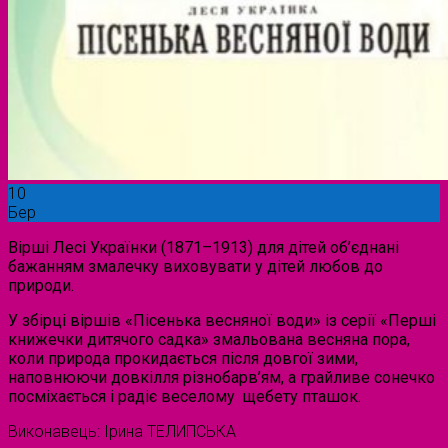
10
Бер
Вірші Лесі Українки (1871–1913) для дітей об’єднані
бажанням змалечку виховувати у дітей любов до
природи.
У збірці віршів «Пісенька весняної води» із серії «Перші
книжечки дитячого садка» змальована весняна пора,
коли природа прокидається після довгої зими,
наповнюючи довкілля різнобарв’ям, а грайливе сонечко
посміхається і радіє веселому щебету пташок.
Виконавець: Ірина ТЕЛИПСЬКА