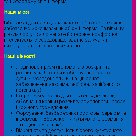
та цифровому світі інформації.
Наша місія
Бібліотека для всіх і для кожного. Бібліотека не лише
забезпечує максимальний об'єм інформації з вільним і
рівним доступом до неї, але й створює комфортне
інтелектуальне середовище, здатне залучати і
виховувати нові покоління читачів.
Наші цінності
Людиноцентризм (допомога в розкриті та
розвитку здібностей й обдарувань кожної
дитини, молодої людини і на цій основі
забезпечення максимальної реалізації їхнього
потенціалу)
Патріотизм як засіб для посилення держави,
об'єднання країни і розвитку самоповаги народу
і кожного громадянина
Формування безбар’єрних просторів, сервісів та
інформації - Збереження культурного розмаїття
та національної пам’яті
Відкритість та доступність дієвого культурного