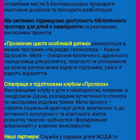
потребами могли б безперешкодно проводити
змістовне дозвілля та проходити реабілітацію.
Ми системно підвищуємо доступність бібліотечного
простору для дітей з інвалідністю
та реалізуємо
інклюзивні проекти:
«Промінчик щастя особливій дитині»
реалізується в
межах програми «На радарі гелікоптера – Країна
Здоров’я». Мета – створення безпечного, дружнього
середовища для розвитку, творчості та спілкування,
де кожна дитина може відчути підтримку, увагу й
радість відкриттів.
Співпраця з підлітковим клубом «Пролісок»
.
Вихованцями клубу є діти з інвалідністю, зокрема: із
синдромом Дауна, розладами аутистичного спектра
та наслідками родових травм. Мета проекту –
сприяти соціальній адаптації дітей, залученню їх до
активного культурного та освітнього життя,
розвитку творчих здібностей і формуванню
впевненості у власних можливостях.
Наші партнери:
Служба у справах дітей ЖОДА та