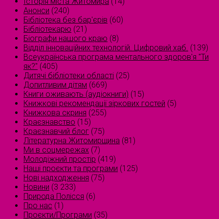
Історія міста Житомира
(14)
Анонси
(240)
Бібліотека без бар'єрів
(60)
Бібліотекарю
(21)
Біографи нашого краю
(8)
Відділ інноваційних технологій. Цифровий хаб.
(139)
Всеукраїнська програма ментального здоров'я "Ти
як?"
(405)
Дитячі бібліотеки області
(25)
Допитливим дітям
(669)
Книги оживають (аудіокниги)
(15)
Книжкові рекомендації зіркових гостей
(5)
Книжкова скриня
(255)
Краєзнавство
(15)
Краєзнавчий блог
(75)
Літературна Житомирщина
(81)
Ми в соцмережах
(7)
Молодіжний простір
(419)
Наші проєкти та програми
(125)
Нові надходження
(75)
Новини
(3 233)
Природа Полісся
(6)
Про нас
(1)
Проєкти/Програми
(35)