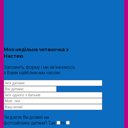
Моя
недільна читаночка
з
Настею
Заповніть форму і ми зв'яжемось
з Вами найближчим часом
Чи даєте Ви дозвіл на
фотозйомку дитини?
Так
Ні