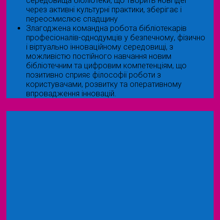
середовища бібліотеки, що творить нові ідеї
через активні культурні практики, зберігає і
переосмислює спадщину
Злагоджена командна робота бібліотекарів
професіоналів-однодумців у безпечному, фізично
і віртуально інноваційному середовищі, з
можливістю постійного навчання новим
бібліотечним та цифровим компетенціям, що
позитивно сприяє філософії роботи з
користувачами, розвитку та оперативному
впровадження інновацій.