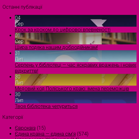
Останні публікації
04
Сер
Крок за кроком до цифрової впевненості
01
Сер
Щира подяка нашим добродійникам!
31
Лип
Серпень у бібліотеці — час яскравих вражень і нових
відкриттів!
30
Лип
Медовий код Поліського краю: імена переможців
30
Лип
Твоя бібліотека чепуриться
Категорії
Євроквіз
(15)
Єдина країна — єдина сім’я
(574)