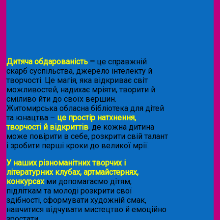
Дитяча обдарованість
–
це справжній
скарб суспільства, джерело інтелекту й
творчості. Це магія, яка відкриває світ
можливостей, надихає мріяти, творити й
сміливо йти до своїх вершин.
Житомирська обласна бібліотека для дітей
та юнацтва –
це простір натхнення,
творчості й відкриттів
, де кожна дитина
може повірити в себе, розкрити свій талант
і зробити перші кроки до великої мрії.
У наших різноманітних творчих і
літературних клубах, артмайстернях,
конкурсах
ми допомагаємо дітям,
підліткам та молоді розкрити свої
здібності, сформувати художній смак,
навчитися відчувати мистецтво й емоційно
зростати.