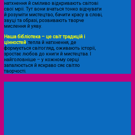
натхнення й сміливо відкривають світові
свої мрії. Тут вони вчаться тонко відчувати
й розуміти мистецтво, бачити красу в слові,
звуці та образі, розвивають творче
мислення й уяву.
Наша бібліотека – це світ традицій і
цінностей
, тепла й натхнення, де
формується світогляд, оживають історії,
зростає любов до книги й мистецтва. І
найголовніше – у кожному серці
запалюється й яскраво сяє світло
творчості.