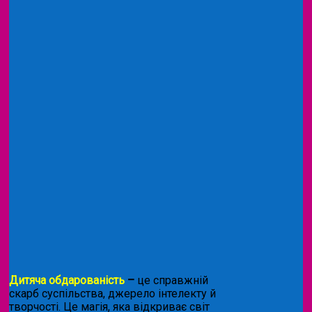
Дитяча обдарованість
–
це справжній
скарб суспільства, джерело інтелекту й
творчості. Це магія, яка відкриває світ