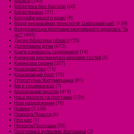
Анонси
(240)
Бібліотека без бар'єрів
(60)
Бібліотекарю
(21)
Біографи нашого краю
(8)
Відділ інноваційних технологій. Цифровий хаб.
(139)
Всеукраїнська програма ментального здоров'я "Ти
як?"
(405)
Дитячі бібліотеки області
(25)
Допитливим дітям
(672)
Книги оживають (аудіокниги)
(16)
Книжкові рекомендації зіркових гостей
(5)
Книжкова скриня
(257)
Краєзнавство
(15)
Краєзнавчий блог
(75)
Літературна Житомирщина
(81)
Ми в соцмережах
(7)
Молодіжний простір
(419)
Наші проєкти та програми
(125)
Нові надходження
(76)
Новини
(3 238)
Природа Полісся
(6)
Про нас
(1)
Проєкти/Програми
(35)
Прогулянка вулицями Житомира
(2)