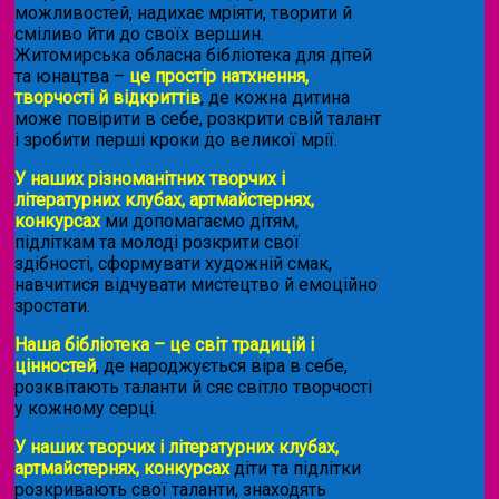
можливостей, надихає мріяти, творити й
сміливо йти до своїх вершин.
Житомирська обласна бібліотека для дітей
та юнацтва –
це простір натхнення,
творчості й відкриттів
, де кожна дитина
може повірити в себе, розкрити свій талант
і зробити перші кроки до великої мрії.
У наших різноманітних творчих і
літературних клубах, артмайстернях,
конкурсах
ми допомагаємо дітям,
підліткам та молоді розкрити свої
здібності, сформувати художній смак,
навчитися відчувати мистецтво й емоційно
зростати.
Наша бібліотека – це світ традицій і
цінностей
, де народжується віра в себе,
розквітають таланти й сяє світло творчості
у кожному серці.
У наших творчих і літературних клубах,
артмайстернях, конкурсах
діти та підлітки
розкривають свої таланти, знаходять