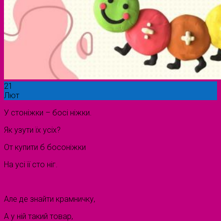
21
Лют
У стоніжки – босі ніжки.
Як узути їх усіх?
От купити б босоніжки
На усі її сто ніг.
Але де знайти крамничку,
А у ній такий товар,