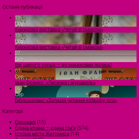
Останні публікації
10
Сер
Книжкова виставка «Читай зі смаком»
10
Сер
Книжкова виставка «Читай зі смаком»
07
Сер
Від щирого серця — до книжкових полиць!
07
Сер
Іван Франко. «Лисичка і журавель»
06
Сер
Бібліорелакс «Затишні читання кольору літа»
Категорії
Євроквіз
(15)
Єдина країна — єдина сім’я
(574)
Історія міста Житомира
(14)