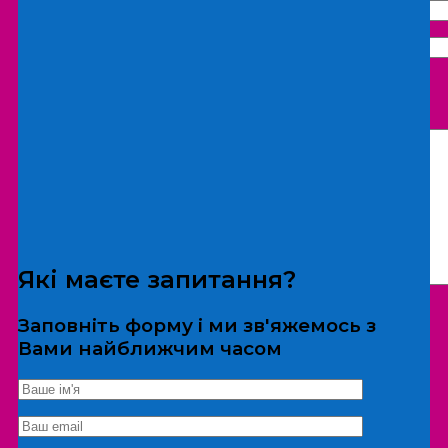
Що бажаєте замовити:
Екскурсія
Локація
Які маєте запитання?
Заповніть форму і ми зв'яжемось з
Вами найближчим часом
*Дані не передаються третім особам
Екскурсія/локація