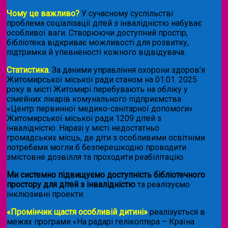
Чому це важливо?
У сучасному суспільстві
проблема соціалізації дітей з інвалідністю набуває
особливої ваги. Створюючи доступний простір,
бібліотека відкриває можливості для розвитку,
підтримки й упевненості кожного відвідувача.
Статистика.
За даними управління охорони здоров’я
Житомирської міської ради станом на 01.01. 2025
року в місті Житомирі перебувають на обліку у
сімейних лікарів комунального підприємства
«Центр первинної медико-санітарної допомоги»
Житомирської міської ради 1209 дітей з
інвалідністю. Наразі у місті недостатньо
громадських місць, де діти з особливими освітніми
потребами могли б безперешкодно проводити
змістовне дозвілля та проходити реабілітацію.
Ми системно підвищуємо доступність бібліотечного
простору для дітей з інвалідністю
та реалізуємо
інклюзивні проекти:
«Промінчик щастя особливій дитині»
реалізується в
межах програми «На радарі гелікоптера – Країна