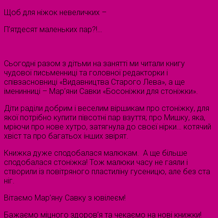
Щоб для ніжок невеличких –
П’ятдесят маленьких пар?!…
Сьогодні разом з дітьми на занятті ми читали книгу
чудової письменниці та головної редакторки і
співзасновниці «Видавництва Старого Лева», а ще
іменинниці – Мар’яни Савки «Босоніжки для стоніжки».
Діти раділи добрим і веселим віршикам про стоніжку, для
якої потрібно купити півсотні пар взуття; про Мишку, яка,
мріючи про нове хутро, затягнула до своєї нірки… котячий
хвіст та про багатьох інших звірят.
Книжка дуже сподобалася малюкам. А ще більше
сподобалася стоніжка! Тож малюки часу не гаяли і
створили із повітряного пластиліну гусеницю, але без ста
ніг.
Вітаємо Мар’яну Савку з ювілеєм!
Бажаємо міцного здоров’я та чекаємо на нові книжки!