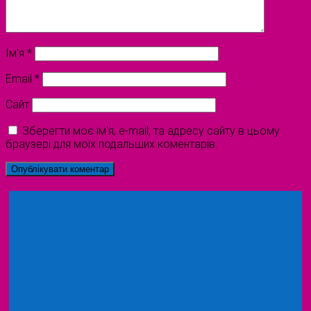
Ім'я
*
Email
*
Сайт
Зберегти моє ім'я, e-mail, та адресу сайту в цьому
браузері для моїх подальших коментарів.