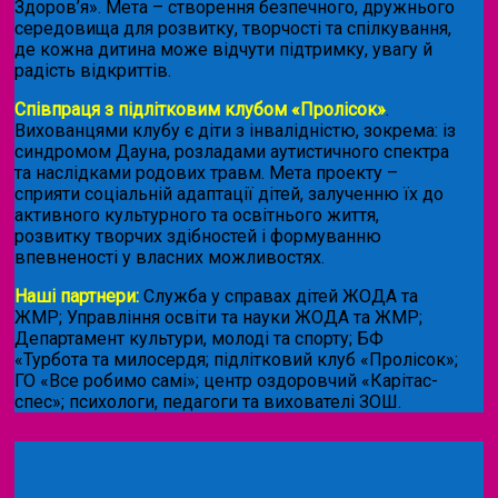
Здоров’я». Мета – створення безпечного, дружнього
середовища для розвитку, творчості та спілкування,
де кожна дитина може відчути підтримку, увагу й
радість відкриттів.
Співпраця з підлітковим клубом «Пролісок»
.
Вихованцями клубу є діти з інвалідністю, зокрема: із
синдромом Дауна, розладами аутистичного спектра
та наслідками родових травм. Мета проекту –
сприяти соціальній адаптації дітей, залученню їх до
активного культурного та освітнього життя,
розвитку творчих здібностей і формуванню
впевненості у власних можливостях.
Наші партнери:
Служба у справах дітей ЖОДА та
ЖМР; Управління освіти та науки ЖОДА та ЖМР;
Департамент культури, молоді та спорту; БФ
«Турбота та милосердя; підлітковий клуб «Пролісок»;
ГО «Все робимо самі»; центр оздоровчий «Карітас-
спес»;
психологи, педагоги та вихователі ЗОШ.