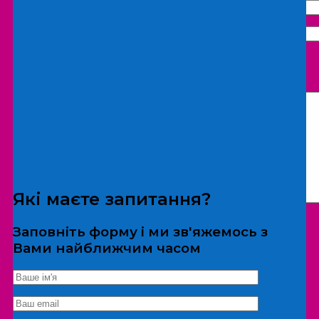
Що бажаєте замовити:
Екскурсія
Локація
Які маєте запитання?
Заповніть форму і ми зв'яжемось з
Вами найближчим часом
*Дані не передаються третім особам
Екскурсія/локація