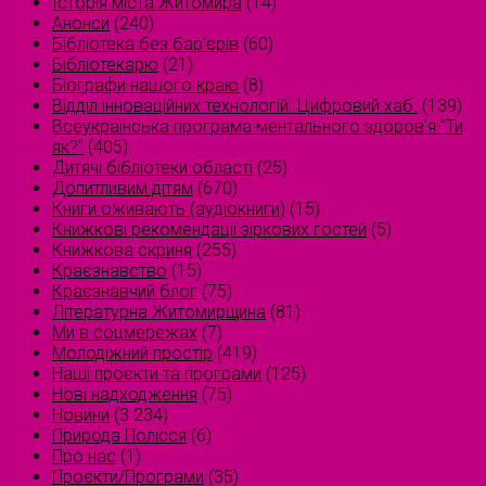
Історія міста Житомира
(14)
Анонси
(240)
Бібліотека без бар'єрів
(60)
Бібліотекарю
(21)
Біографи нашого краю
(8)
Відділ інноваційних технологій. Цифровий хаб.
(139)
Всеукраїнська програма ментального здоров'я "Ти
як?"
(405)
Дитячі бібліотеки області
(25)
Допитливим дітям
(670)
Книги оживають (аудіокниги)
(15)
Книжкові рекомендації зіркових гостей
(5)
Книжкова скриня
(255)
Краєзнавство
(15)
Краєзнавчий блог
(75)
Літературна Житомирщина
(81)
Ми в соцмережах
(7)
Молодіжний простір
(419)
Наші проєкти та програми
(125)
Нові надходження
(75)
Новини
(3 234)
Природа Полісся
(6)
Про нас
(1)
Проєкти/Програми
(35)