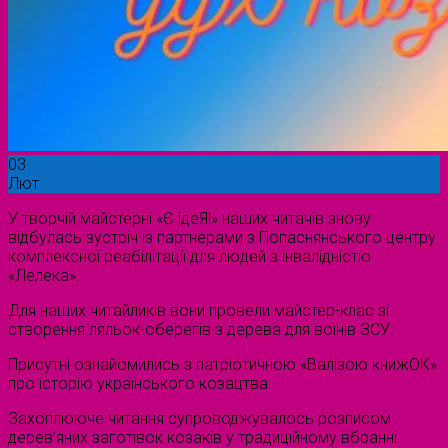
03
Лют
У творчій майстерні «Є ідеЯ!» наших читачів знову
відбулась зустріч із партнерами з Попаснянського центру
комплексної реабілітації для людей з інвалідністю
«Лелека».
Для наших читайликів вони провели майстер-клас зі
створення ляльок-оберегів з дерева для воїнів ЗСУ.
Присутні ознайомились з патріотичною «Валізою книжОК»
про історію українського козацтва.
Захоплююче читання супроводжувалось розписом
дерев’яних заготівок козаків у традиційному вбранні.