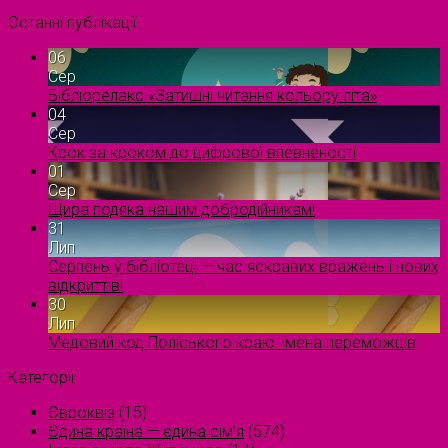
Останні публікації
06
Сер
Бібліорелакс «Затишні читання кольору літа»
04
Сер
Крок за кроком до цифрової впевненості
01
Сер
Щира подяка нашим добродійникам!
31
Лип
Серпень у бібліотеці — час яскравих вражень і нових
відкриттів!
30
Лип
Медовий код Поліського краю: імена переможців
Категорії
Євроквіз
(15)
Єдина країна — єдина сім’я
(574)