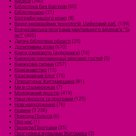
Анонси
(240)
Бібліотека без бар'єрів
(60)
Бібліотекарю
(21)
Біографи нашого краю
(8)
Відділ інноваційних технологій. Цифровий хаб.
(139)
Всеукраїнська програма ментального здоров'я "Ти
як?"
(405)
Дитячі бібліотеки області
(25)
Допитливим дітям
(670)
Книги оживають (аудіокниги)
(16)
Книжкові рекомендації зіркових гостей
(5)
Книжкова скриня
(257)
Краєзнавство
(15)
Краєзнавчий блог
(75)
Літературна Житомирщина
(81)
Ми в соцмережах
(7)
Молодіжний простір
(419)
Наші проєкти та програми
(125)
Нові надходження
(76)
Новини
(3 236)
Природа Полісся
(6)
Про нас
(1)
Проєкти/Програми
(35)
Прогулянка вулицями Житомира
(2)