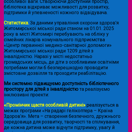
особливої ваги. Створюючи доступний простір,
бібліотека відкриває можливості для розвитку,
підтримки й упевненості кожного відвідувача.
Статистика.
За даними управління охорони здоров’я
Житомирської міської ради станом на 01.01. 2025
року в місті Житомирі перебувають на обліку у
сімейних лікарів комунального підприємства
«Центр первинної медико-санітарної допомоги»
Житомирської міської ради 1209 дітей з
інвалідністю. Наразі у місті недостатньо
громадських місць, де діти з особливими освітніми
потребами могли б безперешкодно проводити
змістовне дозвілля та проходити реабілітацію.
Ми системно підвищуємо доступність бібліотечного
простору для дітей з інвалідністю
та реалізуємо
інклюзивні проекти:
«Промінчик щастя особливій дитині»
реалізується в
межах програми «На радарі гелікоптера – Країна
Здоров’я». Мета – створення безпечного, дружнього
середовища для розвитку, творчості та спілкування,
де кожна дитина може відчути підтримку, увагу й