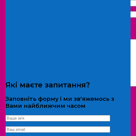
Що бажаєте замовити:
Екскурсія
Локація
Які маєте запитання?
Заповніть форму і ми зв'яжемось з
Вами найближчим часом
*Дані не передаються третім особам
Екскурсія/локація