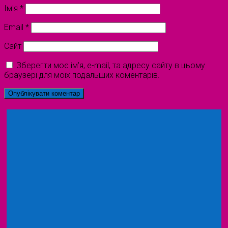
Ім'я
*
Email
*
Сайт
Зберегти моє ім'я, e-mail, та адресу сайту в цьому
браузері для моїх подальших коментарів.