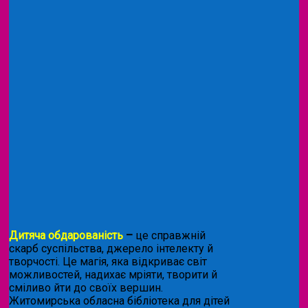
Дитяча обдарованість
–
це справжній
скарб суспільства, джерело інтелекту й
творчості. Це магія, яка відкриває світ
можливостей, надихає мріяти, творити й
сміливо йти до своїх вершин.
Житомирська обласна бібліотека для дітей