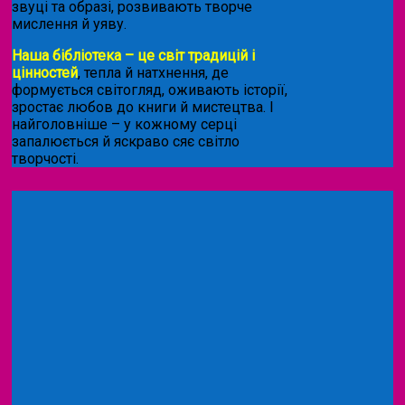
звуці та образі, розвивають творче
мислення й уяву.
Наша бібліотека – це світ традицій і
цінностей
, тепла й натхнення, де
формується світогляд, оживають історії,
зростає любов до книги й мистецтва. І
найголовніше – у кожному серці
запалюється й яскраво сяє світло
творчості.