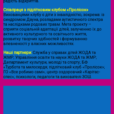
радість відкриттів.
Співпраця з підлітковим клубом «Пролісок»
.
Вихованцями клубу є діти з інвалідністю, зокрема: із
синдромом Дауна, розладами аутистичного спектра
та наслідками родових травм. Мета проекту –
сприяти соціальній адаптації дітей, залученню їх до
активного культурного та освітнього життя,
розвитку творчих здібностей і формуванню
впевненості у власних можливостях.
Наші партнери:
Служба у справах дітей ЖОДА та
ЖМР; Управління освіти та науки ЖОДА та ЖМР;
Департамент культури, молоді та спорту; БФ
«Турбота та милосердя; підлітковий клуб «Пролісок»;
ГО «Все робимо самі»; центр оздоровчий «Карітас-
спес»;
психологи, педагоги та вихователі ЗОШ.