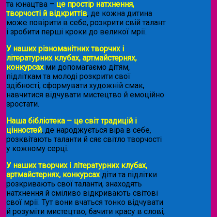
та юнацтва –
це простір натхнення,
творчості й відкриттів
, де кожна дитина
може повірити в себе, розкрити свій талант
і зробити перші кроки до великої мрії.
У наших різноманітних творчих і
літературних клубах, артмайстернях,
конкурсах
ми допомагаємо дітям,
підліткам та молоді розкрити свої
здібності, сформувати художній смак,
навчитися відчувати мистецтво й емоційно
зростати.
Наша бібліотека – це світ традицій і
цінностей
, де народжується віра в себе,
розквітають таланти й сяє світло творчості
у кожному серці.
У наших творчих і літературних клубах,
артмайстернях, конкурсах
діти та підлітки
розкривають свої таланти, знаходять
натхнення й сміливо відкривають світові
свої мрії. Тут вони вчаться тонко відчувати
й розуміти мистецтво, бачити красу в слові,