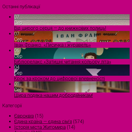
Останні публікації
07
Сер
Від щирого серця — до книжкових полиць!
07
Сер
Іван Франко. «Лисичка і журавель»
06
Сер
Бібліорелакс «Затишні читання кольору літа»
04
Сер
Крок за кроком до цифрової впевненості
01
Сер
Щира подяка нашим добродійникам!
Категорії
Євроквіз
(15)
Єдина країна — єдина сім’я
(574)
Історія міста Житомира
(14)