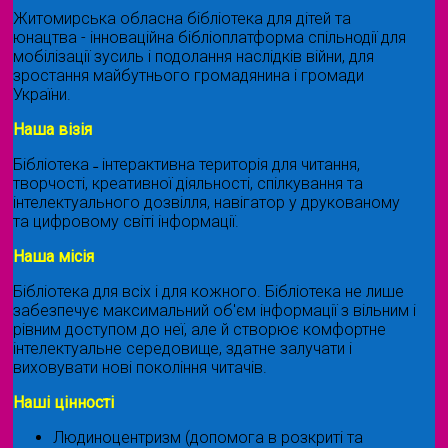
Житомирська обласна бібліотека для дітей та
юнацтва - інноваційна бібліоплатформа спільнодії для
мобілізації зусиль і подолання наслідків війни, для
зростання майбутнього громадянина і громади
України.
Наша візія
Бібліотека ˗ інтерактивна територія для читання,
творчості, креативної діяльності, спілкування та
інтелектуального дозвілля, навігатор у друкованому
та цифровому світі інформації.
Наша місія
Бібліотека для всіх і для кожного. Бібліотека не лише
забезпечує максимальний об'єм інформації з вільним і
рівним доступом до неї, але й створює комфортне
інтелектуальне середовище, здатне залучати і
виховувати нові покоління читачів.
Наші цінності
Людиноцентризм (допомога в розкриті та