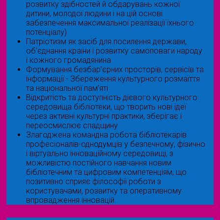
розвитку здібностей й обдарувань кожної
дитини, молодої людини і на цій основі
забезпечення максимальної реалізації їхнього
потенціалу)
Патріотизм як засіб для посилення держави,
об'єднання країни і розвитку самоповаги народу
і кожного громадянина
Формування безбар’єрних просторів, сервісів та
інформації - Збереження культурного розмаїття
та національної пам’яті
Відкритість та доступність дієвого культурного
середовища бібліотеки, що творить нові ідеї
через активні культурні практики, зберігає і
переосмислює спадщину
Злагоджена командна робота бібліотекарів
професіоналів-однодумців у безпечному, фізично
і віртуально інноваційному середовищі, з
можливістю постійного навчання новим
бібліотечним та цифровим компетенціям, що
позитивно сприяє філософії роботи з
користувачами, розвитку та оперативному
впровадження інновацій.