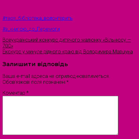
#твоя_бібліотека_волонтерить
#з_книгою_до_Перемоги
Всеукраїнський конкурс дитячого малюнку «Вільнюсу —
700»
Екскурс у минуле рідного краю від Володимира Марцуна
Залишити відповідь
Ваша e-mail адреса не оприлюднюватиметься.
Обов’язкові поля позначені
*
Коментар
*