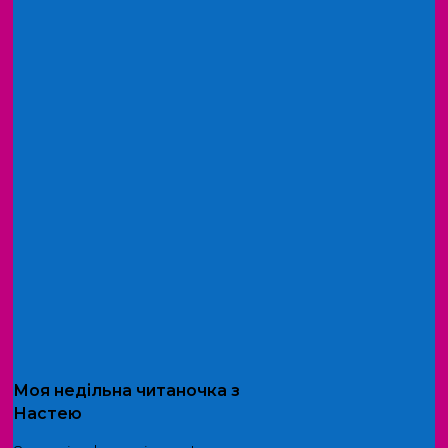
Моя
недільна читаночка
з
Настею