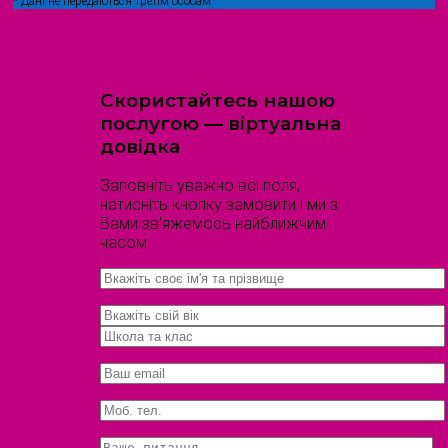
* Дані не передаються третім особам
Скористайтесь нашою
послугою — віртуальна
довідка
Заповніть уважно всі поля,
натисніть кнопку замовити і ми з
Вами зв'яжемось найближчим
часом.