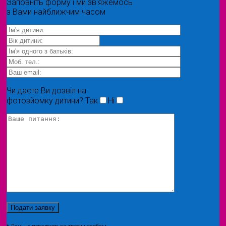
Заповніть форму і ми зв'яжемось
з Вами найближчим часом
Чи даєте Ви дозвіл на
фотозйомку дитини?
Так
Ні