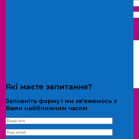
Що бажаєте замовити:
Екскурсія
Локація
Які маєте запитання?
Заповніть форму і ми зв'яжемось з
Вами найближчим часом
*Дані не передаються третім особам
Екскурсія/локація