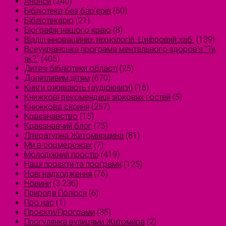
Анонси
(240)
Бібліотека без бар'єрів
(60)
Бібліотекарю
(21)
Біографи нашого краю
(8)
Відділ інноваційних технологій. Цифровий хаб.
(139)
Всеукраїнська програма ментального здоров'я "Ти
як?"
(405)
Дитячі бібліотеки області
(25)
Допитливим дітям
(670)
Книги оживають (аудіокниги)
(16)
Книжкові рекомендації зіркових гостей
(5)
Книжкова скриня
(257)
Краєзнавство
(15)
Краєзнавчий блог
(75)
Літературна Житомирщина
(81)
Ми в соцмережах
(7)
Молодіжний простір
(419)
Наші проєкти та програми
(125)
Нові надходження
(76)
Новини
(3 236)
Природа Полісся
(6)
Про нас
(1)
Проєкти/Програми
(35)
Прогулянка вулицями Житомира
(2)