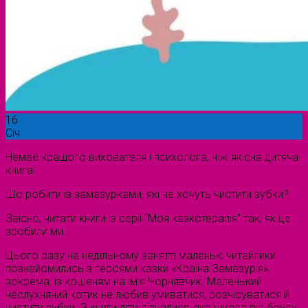
16
Січ
Немає кращого вихователя і психолога, ніж якісна дитяча
книга!
Що робити із замазурками, які не хочуть чистити зубки?
Звісно, читати книги із серії “Моя казкотерапія” так, як це
зробили ми.
Цього разу на недільному занятті маленькі читайлики
познайомились з героями казки «Країна Замазурія»,
зокрема, із кошеням на ім’я Чорнявчик. Маленький
неслухняний котик не любив умиватися, розчісуватися й
чистити зубки. З книги діти дізналися, яка шкода від бруду