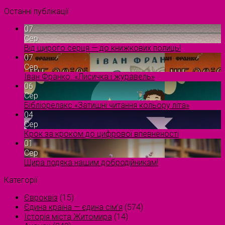
Останні публікації
07
Сер
Від щирого серця — до книжкових полиць!
07
Сер
Іван Франко. «Лисичка і журавель»
06
Сер
Бібліорелакс «Затишні читання кольору літа»
04
Сер
Крок за кроком до цифрової впевненості
01
Сер
Щира подяка нашим добродійникам!
Категорії
Євроквіз
(15)
Єдина країна — єдина сім’я
(574)
Історія міста Житомира
(14)